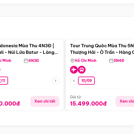
Điểm nổi bật
Điểm nổi
ndonesia Mùa Thu 4N3Đ |
Tour Trung Quôc Mùa Thu 5N
li - Núi Lửa Batur - Làng
Thượng Hải - Ô Trấn - Hàng
puran
(Tour Không Shopping)
í Minh
4N3Đ
Hồ Chí Minh
5N4Đ
/11
10/09
Giá từ:
Xem chi tiết
Xem chi 
90.000đ
15.499.000đ