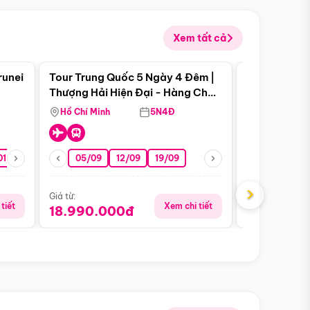
Xem tất cả
 bật
Điểm nổi bật
runei
Tour Trung Quốc 5 Ngày 4 Đêm |
Tour Trung 
Tour Hè
Thượng Hải Hiện Đại - Hàng Châu
Ân Thi - Trư
Nên Thơ - Ô Trấn Cổ Kính
Hồ Chí Minh
5N4Đ
Hồ Chí Minh
01/10
15/10
29/10
05/09
12/09
19/09
16/08
›
Giá từ:
Giá từ:
tiết
Xem chi tiết
18.990.000đ
16.990.0