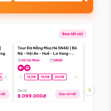
Xem tất cả
 bật
Điểm nổi bật
|
Tour Đà Nẵng Mùa Hè 5N4Đ | Bà
Tour Đà Nẵn
ong
Nà - Hội An - Huế - La Vang -
Nà - Hội An
Động Thiên Đường
Nha
Hồ Chí Minh
5N4Đ
Hồ Chí Minh
2/08
26/08
05/09
12/08
19/08
09/09
26/08
12/09
13/08
›
Giá từ:
Giá từ:
tiết
Xem chi tiết
8.099.000đ
6.899.00