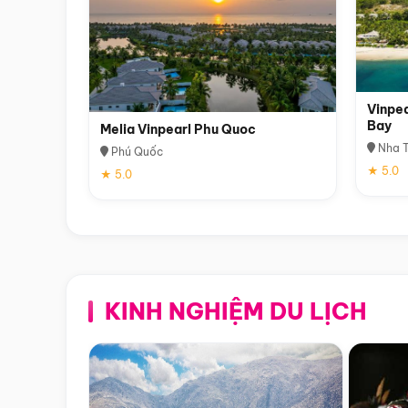
Vinpea
Bay
Melia Vinpearl Phu Quoc
Nha T
Phú Quốc
★ 5.0
★ 5.0
KINH NGHIỆM DU LỊCH