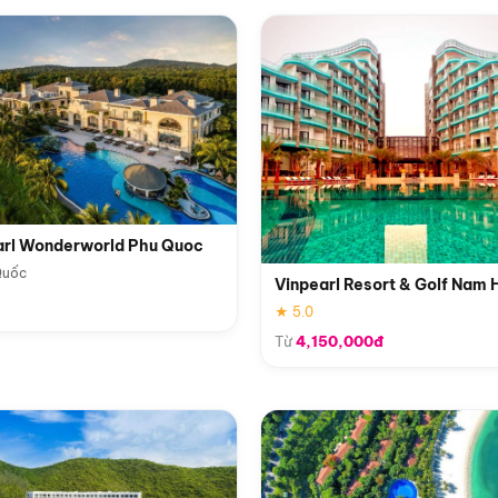
arl Wonderworld Phu Quoc
Quốc
Vinpearl Resort & Golf Nam 
★ 5.0
Từ
4,150,000đ