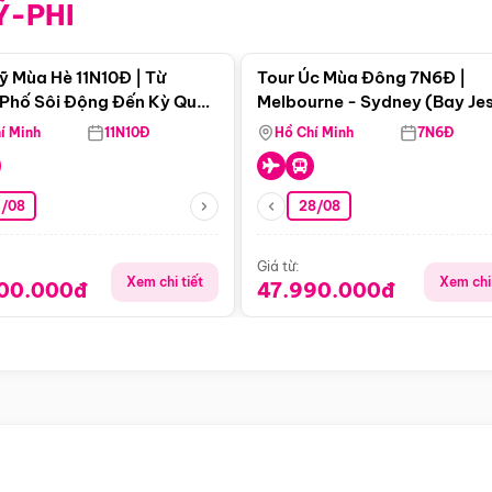
Ỹ-PHI
Điểm nổi bật
Điểm nổi
ỹ Mùa Hè 11N10Đ | Từ
Tour Úc Mùa Đông 7N6Đ |
Phố Sôi Động Đến Kỳ Quan
Melbourne - Sydney (Bay Je
Nhiên Mỹ
Airways)
í Minh
11N10Đ
Hồ Chí Minh
7N6Đ
4/08
28/08
Giá từ:
Xem chi tiết
Xem chi 
900.000đ
47.990.000đ