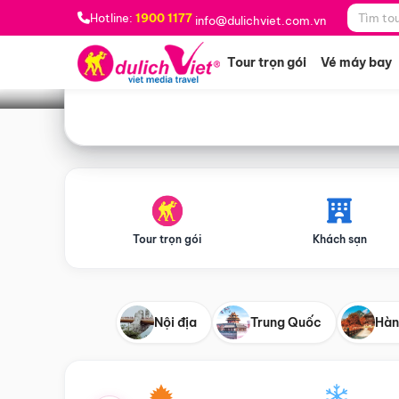
Bạn muốn đi đâu?
*
Hotline:
1900 1177
info@dulichviet.com.vn
Tour trọn gói
Vé máy bay
Tour trọn gói
Khách sạn
Nội địa
Trung Quốc
Hàn