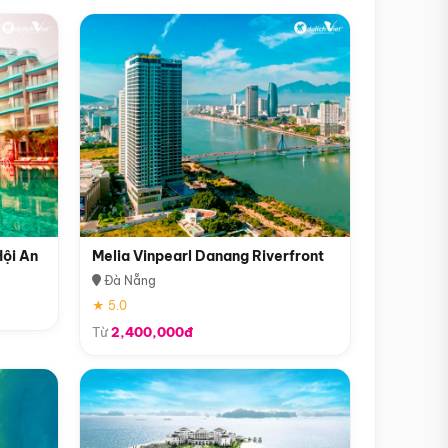
Hội An
Melia Vinpearl Danang Riverfront
Đà Nẵng
★ 5.0
Từ
2,400,000đ