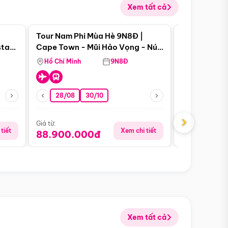
Xem tất cả
 bật
Điểm nổi bật
Tour Nam Phi Mùa Hè 9N8Đ |
Tour Mỹ Mùa
star
Cape Town - Mũi Hảo Vọng - Núi
Hoa Kỳ - Me
Bàn - Johannesburg - Pretoria -
Hồ Chí Minh
9N8Đ
Hồ Chí Minh
Safari - Lodge
28/08
30/10
29/08
›
Giá từ:
Giá từ:
tiết
Xem chi tiết
88.900.000đ
59.900.
Xem tất cả