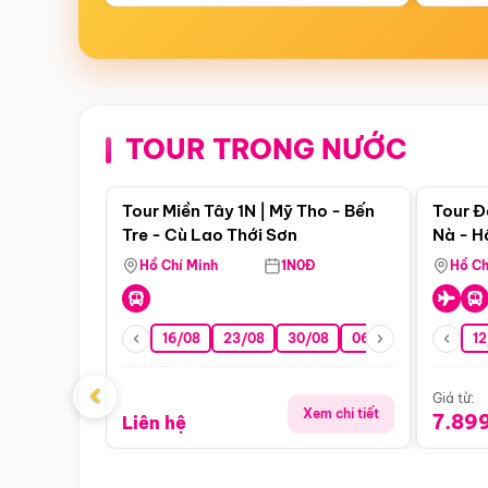
TOUR TRONG NƯỚC
Điểm nổi bật
Tour Miền Tây 1N | Mỹ Tho - Bến
Tour Đ
Tre - Cù Lao Thới Sơn
Nà - H
Nha
Hồ Chí Minh
1N0Đ
Hồ Ch
16/08
23/08
30/08
06/09
13/09
12
2
‹
Giá từ:
Xem chi tiết
7.89
Liên hệ