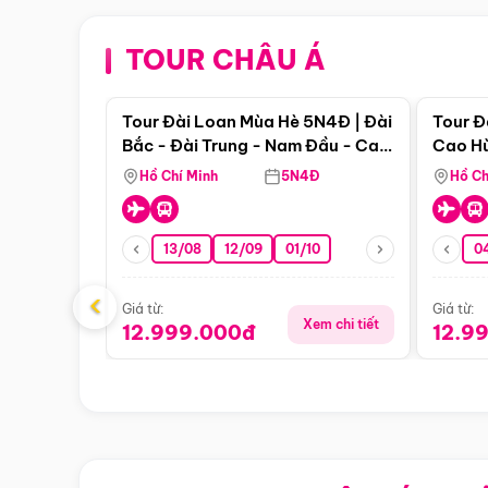
TOUR CHÂU Á
Điểm nổi bật
Tour Đài Loan Mùa Hè 5N4Đ | Đài
Tour Đ
Bắc - Đài Trung - Nam Đầu - Cao
Cao Hù
Hùng ( Bay Vn)
(Bay V
Hồ Chí Minh
5N4Đ
Hồ Ch
13/08
12/09
01/10
0
‹
Giá từ:
Giá từ:
Xem chi tiết
12.999.000đ
12.9