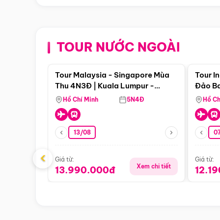
TOUR NƯỚC NGOÀI
Điểm nổi bật
Tour Malaysia - Singapore Mùa
Tour I
Thu 4N3Đ | Kuala Lumpur -
Đảo Ba
Malacca - Johor Baru -
Pengli
Hồ Chí Minh
5N4Đ
Hồ Ch
Singapore
13/08
07
‹
Giá từ:
Giá từ:
Xem chi tiết
13.990.000đ
12.1