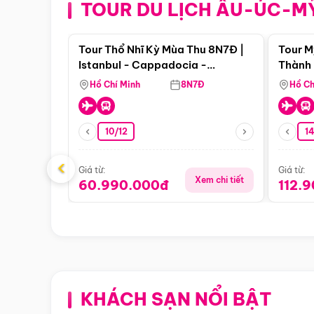
TOUR DU LỊCH ÂU-ÚC-M
Điểm nổi bật
Tour Thổ Nhĩ Kỳ Mùa Thu 8N7Đ |
Tour M
Istanbul - Cappadocia -
Thành 
Pamukkale
Thiên 
Hồ Chí Minh
8N7Đ
Hồ Ch
10/12
1
‹
Giá từ:
Giá từ:
Xem chi tiết
60.990.000đ
112.
KHÁCH SẠN NỔI BẬT