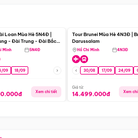
Điểm nổi bật
Điểm nổi
ài Loan Mùa Hè 5N4Đ |
Tour Brunei Mùa Hè 4N3Đ | B
ng - Đài Trung - Đài Bắc
Darussalam
j)
í Minh
5N4Đ
Hồ Chí Minh
4N3Đ
4/09
18/09
30/08
17/09
24/09
Giá từ:
Xem chi tiết
Xem chi 
90.000đ
14.499.000đ