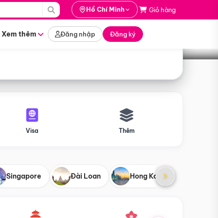
i hành
Hồ Chí Minh
Giỏ hàng
Tìm tour
tháng nào
Xem thêm
Đăng nhập
Đăng ký
Visa
Thêm
Singapore
Đài Loan
Hong Kong
Mỹ