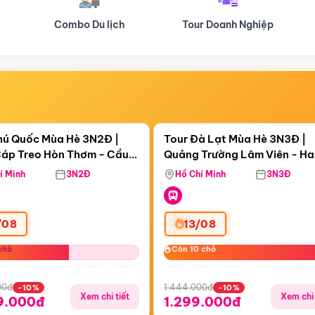
Tour Doanh Nghiệp
Du lịch Hành Hương
Điểm nổi bật
Điểm nổi
ngày 19:16:43
Còn
04 ngày 19:16:43
hú Quốc Mùa Hè 3N2Đ |
Tour Đà Lạt Mùa Hè 3N3Đ |
áp Treo Hòn Thơm - Cầu
Quảng Trường Lâm Viên - H
áp Treo Hòn Thơm
Công Viên Nước Aquatopia
Hill - Puppy Farm
í Minh
3N2Đ
Hồ Chí Minh
3N3Đ
/08
13/08
chỗ
chỗ
Còn 10 chỗ
Còn 10 chỗ
00đ
1.444.000đ
-10%
-10%
Xem chi tiết
Xem chi 
9.000đ
1.299.000đ