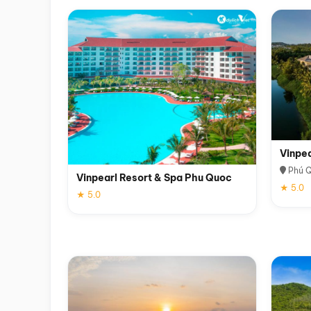
Vinpe
Phú 
Vinpearl Resort & Spa Phu Quoc
★ 5.0
★ 5.0