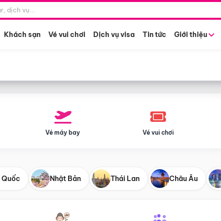
Điểm khởi hành
Tháng khở
Hồ Chí Minh
Bất kỳ 
Khách sạn
Vé vui chơi
Dịch vụ visa
Tin tức
Giới thiệu
Vé máy bay
Vé vui chơi
 Quốc
Nhật Bản
Thái Lan
Châu Âu