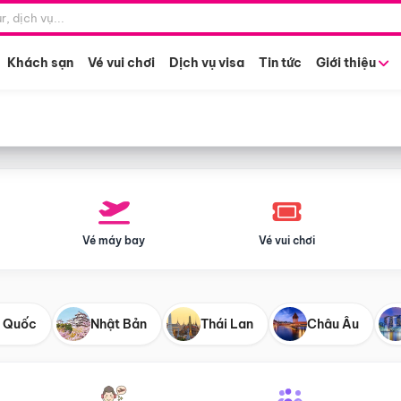
Điểm khởi hành
Tháng khở
Hồ Chí Minh
Bất kỳ 
Khách sạn
Vé vui chơi
Dịch vụ visa
Tin tức
Giới thiệu
Vé máy bay
Vé vui chơi
 Quốc
Nhật Bản
Thái Lan
Châu Âu