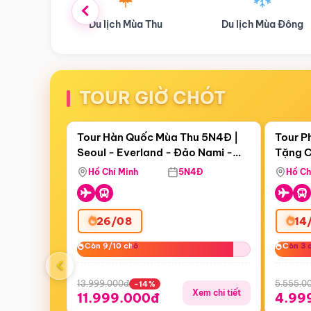
ùa Thu
Du lịch Mùa Đông
Combo Du lịch
TOUR GIỜ CHÓT
Điểm nổi bật
Còn
17 ngày 18:07:26
Còn
05 
Tour Hàn Quốc Mùa Thu 5N4Đ |
Tour P
Seoul - Everland - Đảo Nami -
Tặng C
Bay Sun Phuquoc Airways
Tặng C
Tháp Namsan (Bay Sun Phuquoc
Hôn - 
Hồ Chí Minh
5N4Đ
Hồ Ch
Airways)
26/08
14
Còn 9/10 chỗ
Còn 9/10 chỗ
Còn 3 
Còn 3 
‹
13.999.000đ
5.555.0
-14%
Xem chi tiết
11.999.000đ
4.99