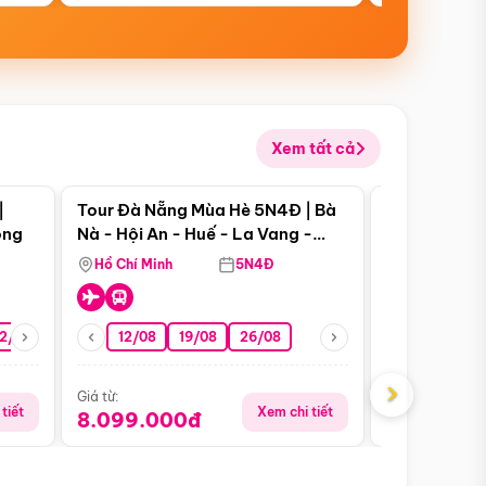
Xem tất cả
 bật
Điểm nổi bật
|
Tour Đà Nẵng Mùa Hè 5N4Đ | Bà
Tour Đà Nẵn
ong
Nà - Hội An - Huế - La Vang -
Nà - Hội An
Động Thiên Đường
Nha
Hồ Chí Minh
5N4Đ
Hồ Chí Minh
2/08
26/08
05/09
12/08
19/08
09/09
26/08
12/09
13/08
›
Giá từ:
Giá từ:
tiết
Xem chi tiết
8.099.000đ
6.899.00