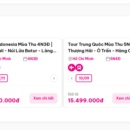
Điểm nổi bật
Điểm nổi
ndonesia Mùa Thu 4N3Đ |
Tour Trung Quôc Mùa Thu 5N
li - Núi Lửa Batur - Làng
Thượng Hải - Ô Trấn - Hàng
puran
(Tour Không Shopping)
í Minh
4N3Đ
Hồ Chí Minh
5N4Đ
/11
10/09
Giá từ:
Xem chi tiết
Xem chi 
90.000đ
15.499.000đ