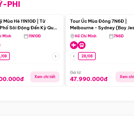
Ỹ-PHI
Điểm nổi bật
Điểm nổi
ỹ Mùa Hè 11N10Đ | Từ
Tour Úc Mùa Đông 7N6Đ |
Phố Sôi Động Đến Kỳ Quan
Melbourne - Sydney (Bay Je
Nhiên Mỹ
Airways)
í Minh
11N10Đ
Hồ Chí Minh
7N6Đ
4/08
28/08
Giá từ:
Xem chi tiết
Xem chi 
900.000đ
47.990.000đ