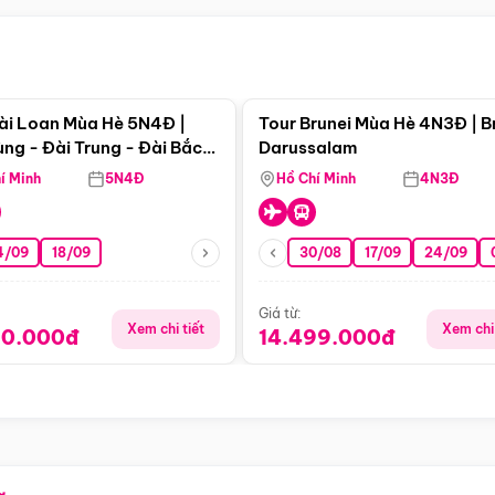
Điểm nổi bật
Điểm nổi
ài Loan Mùa Hè 5N4Đ |
Tour Brunei Mùa Hè 4N3Đ | B
ng - Đài Trung - Đài Bắc
Darussalam
j)
í Minh
5N4Đ
Hồ Chí Minh
4N3Đ
4/09
18/09
30/08
17/09
24/09
Giá từ:
Xem chi tiết
Xem chi 
90.000đ
14.499.000đ