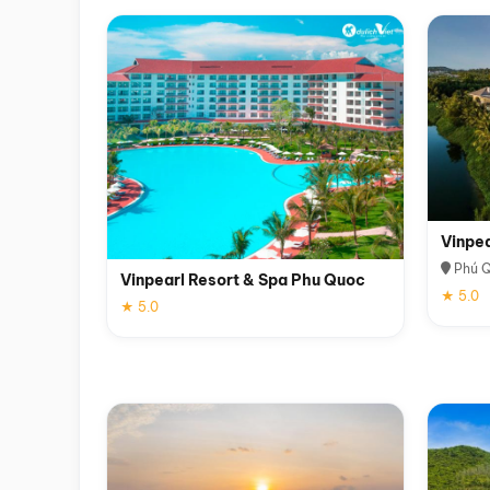
Vinpe
Phú 
Vinpearl Resort & Spa Phu Quoc
★ 5.0
★ 5.0