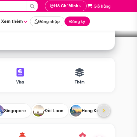
i hành
Hồ Chí Minh
Giỏ hàng
Tìm tour
tháng nào
Xem thêm
Đăng nhập
Đăng ký
Visa
Thêm
Singapore
Đài Loan
Hong Kong
Mỹ