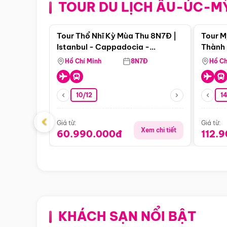
TOUR DU LỊCH ÂU-ÚC-M
Điểm nổi bật
Tour Thổ Nhĩ Kỳ Mùa Thu 8N7Đ |
Tour M
Istanbul - Cappadocia -
Thành 
Pamukkale
Thiên 
Hồ Chí Minh
8N7Đ
Hồ Ch
10/12
1
‹
Giá từ:
Giá từ:
Xem chi tiết
60.990.000đ
112.
KHÁCH SẠN NỔI BẬT