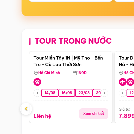
TOUR TRONG NƯỚC
Điểm nổi bật
Tour Miền Tây 1N | Mỹ Tho - Bến
Tour Đ
Tre - Cù Lao Thới Sơn
Nà - H
Nha
Hồ Chí Minh
1N0Đ
Hồ Ch
14/08
16/08
23/08
30/08
06/09
12
1
‹
Giá từ:
Xem chi tiết
7.89
Liên hệ