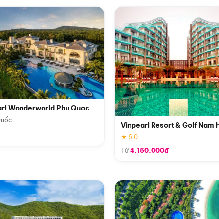
arl Wonderworld Phu Quoc
Quốc
Vinpearl Resort & Golf Nam 
★ 5.0
Từ
4,150,000đ