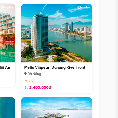
Hội An
Melia Vinpearl Danang Riverfront
Đà Nẵng
★ 5.0
Từ
2,400,000đ