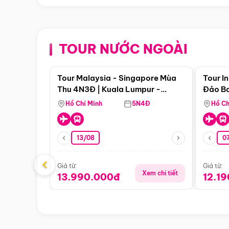
TOUR NƯỚC NGOÀI
Điểm nổi bật
Tour Malaysia - Singapore Mùa
Tour I
Thu 4N3Đ | Kuala Lumpur -
Đảo Ba
Malacca - Johor Baru -
Pengli
Hồ Chí Minh
5N4Đ
Hồ Ch
Singapore
13/08
07
‹
Giá từ:
Giá từ:
Xem chi tiết
13.990.000đ
12.1