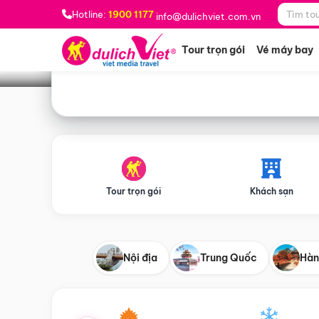
Bạn muốn đi đâu?
*
Hotline:
1900 1177
info@dulichviet.com.vn
Tour trọn gói
Vé máy bay
Tour trọn gói
Khách sạn
Nội địa
Trung Quốc
Hàn