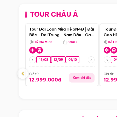
TOUR CHÂU Á
Điểm nổi bật
Tour Đài Loan Mùa Hè 5N4Đ | Đài
Tour Đ
Bắc - Đài Trung - Nam Đầu - Cao
Cao Hù
Hùng ( Bay Vn)
(Bay V
Hồ Chí Minh
5N4Đ
Hồ Ch
13/08
12/09
01/10
0
‹
Giá từ:
Giá từ:
Xem chi tiết
12.999.000đ
12.9