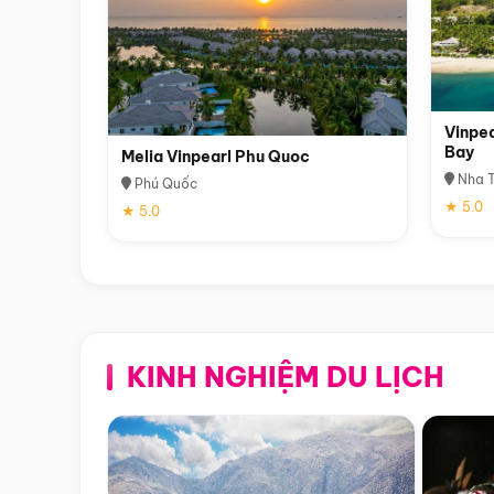
Vinpea
Bay
Melia Vinpearl Phu Quoc
Nha T
Phú Quốc
★ 5.0
★ 5.0
KINH NGHIỆM DU LỊCH