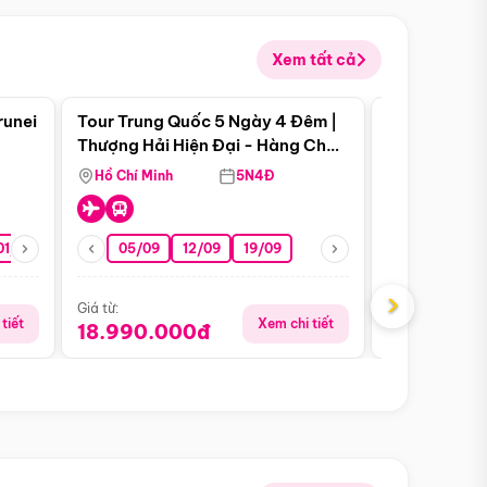
Xem tất cả
 bật
Điểm nổi bật
runei
Tour Trung Quốc 5 Ngày 4 Đêm |
Tour Trung 
Tour Hè
Thượng Hải Hiện Đại - Hàng Châu
Ân Thi - Trư
Nên Thơ - Ô Trấn Cổ Kính
Hồ Chí Minh
5N4Đ
Hồ Chí Minh
01/10
15/10
29/10
05/09
12/09
19/09
16/08
›
Giá từ:
Giá từ:
tiết
Xem chi tiết
18.990.000đ
16.990.0