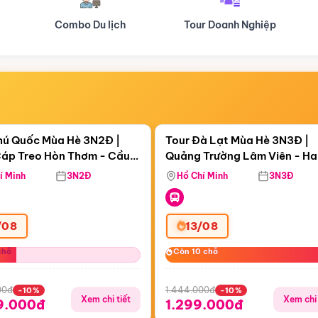
Tour Doanh Nghiệp
Du lịch Hành Hương
Điểm nổi bật
Điểm nổi
ngày 18:07:26
Còn
04 ngày 18:07:26
hú Quốc Mùa Hè 3N2Đ |
Tour Đà Lạt Mùa Hè 3N3Đ |
áp Treo Hòn Thơm - Cầu
Quảng Trường Lâm Viên - H
áp Treo Hòn Thơm
Công Viên Nước Aquatopia
Hill - Puppy Farm
í Minh
3N2Đ
Hồ Chí Minh
3N3Đ
/08
13/08
chỗ
chỗ
Còn 10 chỗ
Còn 10 chỗ
00đ
1.444.000đ
-10%
-10%
Xem chi tiết
Xem chi 
9.000đ
1.299.000đ