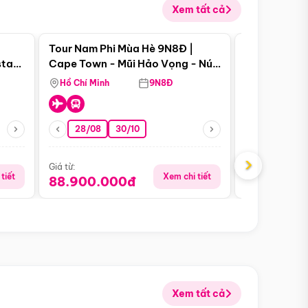
Xem tất cả
 bật
Điểm nổi bật
Tour Nam Phi Mùa Hè 9N8Đ |
Tour Mỹ Mùa
star
Cape Town - Mũi Hảo Vọng - Núi
Hoa Kỳ - Me
Bàn - Johannesburg - Pretoria -
Hồ Chí Minh
9N8Đ
Hồ Chí Minh
Safari - Lodge
28/08
30/10
29/08
›
Giá từ:
Giá từ:
tiết
Xem chi tiết
88.900.000đ
59.900.
Xem tất cả