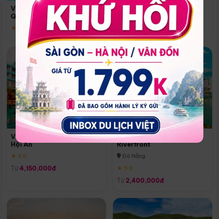
Quoc
Vinpearl Resort & Spa Phu
Phú Quốc
Quoc
★ 5.0
★ 5.0
Vinpearl Resort & Golf Nam
Melia Vinpearl Danang
Hội An
Riverfront
★ 5.0
Đà Nẵng
Từ
4,150,000đ
★ 5.0
Từ
2,400,000đ