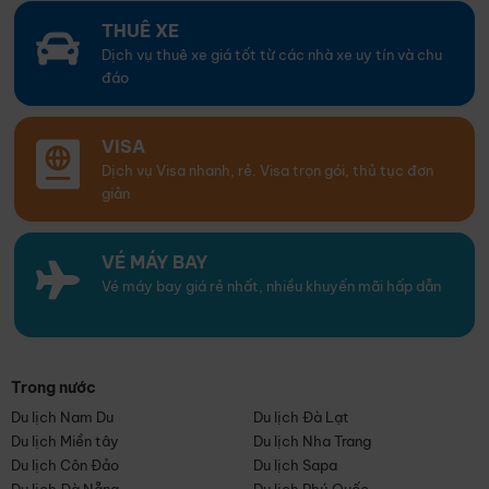
THUÊ XE
Dịch vụ thuê xe giá tốt từ các nhà xe uy tín và chu
đáo
VISA
Dịch vụ Visa nhanh, rẻ. Visa trọn gói, thủ tục đơn
giản
VÉ MÁY BAY
Vé máy bay giá rẻ nhất, nhiều khuyến mãi hấp dẫn
Trong nước
Du lịch Nam Du
Du lịch Đà Lạt
Du lịch Miền tây
Du lịch Nha Trang
Du lịch Côn Đảo
Du lịch Sapa