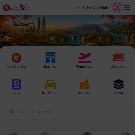
TP. Hồ Chí Minh
Tour trọn gói
Khách sạn
Vé máy bay
Vé vui chơi
Thêm
Visa
Xe đưa đón
Combo