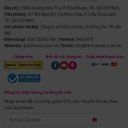
Địa chỉ
: 239A Hoàng Văn Thụ, P.Phú Nhuận, TP. Hồ Chí Minh.
Văn phòng
:
217 Bis Nguyễn Thị Minh Khai, P.Cầu Ông Lãnh,
TP. Hồ Chí Minh.
Chi nhánh Hà Nội
:
Tầng 3, số 243 xã Đàn, P.Đống Đa, TP. Hà
Nội
Điện thoại
:
028 73056789
|
Hotline
:
1900 1177
Website
:
dulichviet.com.vn
|
Email
:
info@dulichviet.com.vn
Chứng nhận
Kết nối với chúng tôi
Chấp nhận thanh toán
Đăng ký nhận thông tin khuyến mãi
Nhập email để có cơ hội giảm 50% cho chuyến đi tiếp theo
của Quý khách