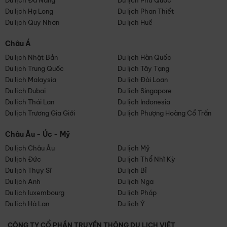
Du lịch Đà Nẵng
Du lịch Phú Quốc
Du lịch Hạ Long
Du lịch Phan Thiết
Du lịch Quy Nhơn
Du lịch Huế
Châu Á
Du lịch Nhật Bản
Du lịch Hàn Quốc
Du lịch Trung Quốc
Du lịch Tây Tạng
Du lịch Malaysia
Du lịch Đài Loan
Du lịch Dubai
Du lịch Singapore
Du lịch Thái Lan
Du lịch Indonesia
Du lịch Trương Gia Giới
Du lịch Phượng Hoàng Cổ Trấn
Châu Âu - Úc - Mỹ
Du lịch Châu Âu
Du lịch Mỹ
Du lịch Đức
Du lịch Thổ Nhĩ Kỳ
Du lịch Thụy Sĩ
Du lịch Bỉ
Du lịch Anh
Du lịch Nga
Du lịch luxembourg
Du lịch Pháp
Du lịch Hà Lan
Du lịch Ý
CÔNG TY CỔ PHẦN TRUYỀN THÔNG DU LỊCH VIỆT