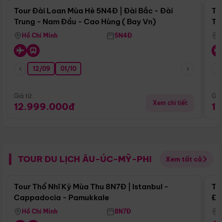
Tour Đài Loan Mùa Hè 5N4Đ | Đài Bắc - Đài
To
Trung - Nam Đầu - Cao Hùng ( Bay Vn)
Tr
Hồ Chí Minh
5N4Đ
12/09
01/10
Giá từ:
Giá
Xem chi tiết
12.999.000đ
1
TOUR DU LỊCH ÂU-ÚC-MỸ-PHI
Xem tất cả
Điểm nổi bật
Tour Thổ Nhĩ Kỳ Mùa Thu 8N7Đ | Istanbul -
To
Cappadocia - Pamukkale
Đế
Hồ Chí Minh
8N7Đ