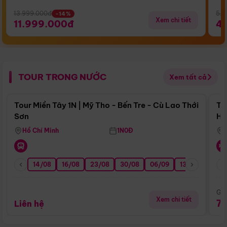
13.999.000đ
5.5
-14%
Xem chi tiết
11.999.000đ
4
TOUR TRONG NƯỚC
Xem tất cả
Điểm nổi bật
Tour Miền Tây 1N | Mỹ Tho - Bến Tre - Cù Lao Thới
To
Sơn
Hu
Hồ Chí Minh
1N0Đ
14/08
16/08
23/08
30/08
06/09
13/09
20/0
Giá
Xem chi tiết
7
Liên hệ