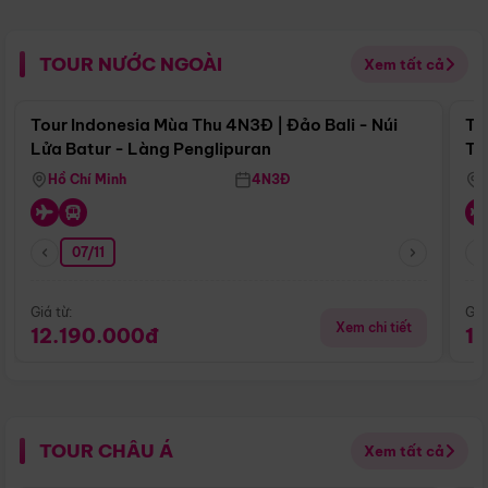
TOUR NƯỚC NGOÀI
Xem tất cả
Điểm nổi bật
Tour Indonesia Mùa Thu 4N3Đ | Đảo Bali - Núi
To
Lửa Batur - Làng Penglipuran
Tr
Hồ Chí Minh
4N3Đ
07/11
Giá từ:
Giá
Xem chi tiết
12.190.000đ
1
TOUR CHÂU Á
Xem tất cả
Điểm nổi bật