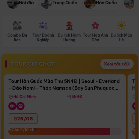
Nội địa
Trung Quốc
Hàn Quốc
N
Combo Du
Tour Doanh
Du lịch Hành
Tour Hoa Anh
Du lịch Mùa
D
lịch
Nghiệp
Hương
Đào
Hè
TOUR GIỜ CHÓT
Xem tất cả
Điểm nổi bật
Còn
16 ngày 06:49:28
Cò
Tour Hàn Quốc Mùa Thu 5N4Đ | Seoul - Everland
To
- Đảo Nami - Tháp Namsan (Bay Sun Phuquoc
Hò
Bay Sun Phuquoc Airways
Tặ
Airways)
Aq
Hồ Chí Minh
5N4Đ
26/08
‹
Còn 9/10 chỗ
Còn 9/10 chỗ
C
C