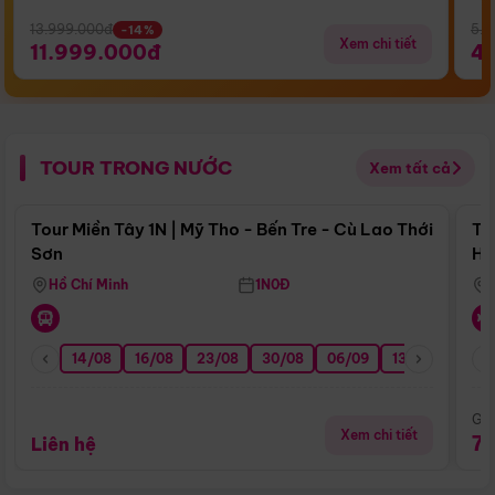
13.999.000đ
5.5
-14%
Xem chi tiết
11.999.000đ
4
TOUR TRONG NƯỚC
Xem tất cả
Điểm nổi bật
Tour Miền Tây 1N | Mỹ Tho - Bến Tre - Cù Lao Thới
To
Sơn
Hu
Hồ Chí Minh
1N0Đ
14/08
16/08
23/08
30/08
06/09
13/09
20/0
Giá
Xem chi tiết
7
Liên hệ