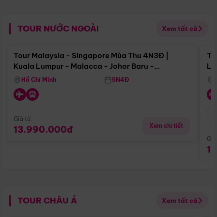
TOUR NƯỚC NGOÀI
Xem tất cả
Điểm nổi bật
Tour Malaysia - Singapore Mùa Thu 4N3Đ |
To
Kuala Lumpur - Malacca - Johor Baru -
Lử
Singapore
Hồ Chí Minh
5N4Đ
Giá từ:
Xem chi tiết
13.990.000đ
Giá
1
TOUR CHÂU Á
Xem tất cả
Điểm nổi bật