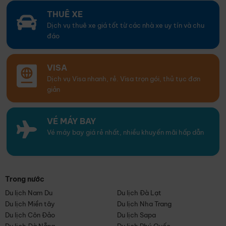
THUÊ XE
Dịch vụ thuê xe giá tốt từ các nhà xe uy tín và chu
đáo
VISA
Dịch vụ Visa nhanh, rẻ. Visa trọn gói, thủ tục đơn
giản
VÉ MÁY BAY
Vé máy bay giá rẻ nhất, nhiều khuyến mãi hấp dẫn
Trong nước
Du lịch Nam Du
Du lịch Đà Lạt
Du lịch Miền tây
Du lịch Nha Trang
Du lịch Côn Đảo
Du lịch Sapa