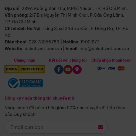
Địa chỉ
: 239A Hoàng Văn Thụ, P.Phú Nhuận, TP. Hồ Chí Minh.
Văn phòng
:
217 Bis Nguyễn Thị Minh Khai, P.Cầu Ông Lãnh,
TP. Hồ Chí Minh.
Chi nhánh Hà Nội
:
Tầng 3, số 243 xã Đàn, P.Đống Đa, TP. Hà
Nội
Điện thoại
:
028 73056789
|
Hotline
:
1900 1177
Website
:
dulichviet.com.vn
|
Email
:
info@dulichviet.com.vn
Chứng nhận
Kết nối với chúng tôi
Chấp nhận thanh toán
Đăng ký nhận thông tin khuyến mãi
Nhập email để có cơ hội giảm 50% cho chuyến đi tiếp theo
của Quý khách