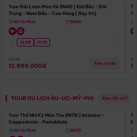
Tour Đài Loan Mùa Hè 5N4Đ | Đài Bắc - Đài
To
Trung - Nam Đầu - Cao Hùng ( Bay Vn)
Tr
Hồ Chí Minh
5N4Đ
12/09
01/10
Giá từ:
Giá
Xem chi tiết
12.999.000đ
1
TOUR DU LỊCH ÂU-ÚC-MỸ-PHI
Xem tất cả
Điểm nổi bật
Tour Thổ Nhĩ Kỳ Mùa Thu 8N7Đ | Istanbul -
To
Cappadocia - Pamukkale
Đế
Hồ Chí Minh
8N7Đ