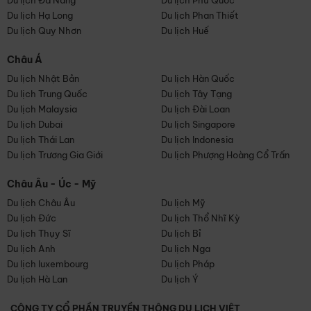
Du lịch Đà Nẵng
Du lịch Phú Quốc
Du lịch Hạ Long
Du lịch Phan Thiết
Du lịch Quy Nhơn
Du lịch Huế
Châu Á
Du lịch Nhật Bản
Du lịch Hàn Quốc
Du lịch Trung Quốc
Du lịch Tây Tạng
Du lịch Malaysia
Du lịch Đài Loan
Du lịch Dubai
Du lịch Singapore
Du lịch Thái Lan
Du lịch Indonesia
Du lịch Trương Gia Giới
Du lịch Phượng Hoàng Cổ Trấn
Châu Âu - Úc - Mỹ
Du lịch Châu Âu
Du lịch Mỹ
Du lịch Đức
Du lịch Thổ Nhĩ Kỳ
Du lịch Thụy Sĩ
Du lịch Bỉ
Du lịch Anh
Du lịch Nga
Du lịch luxembourg
Du lịch Pháp
Du lịch Hà Lan
Du lịch Ý
CÔNG TY CỔ PHẦN TRUYỀN THÔNG DU LỊCH VIỆT