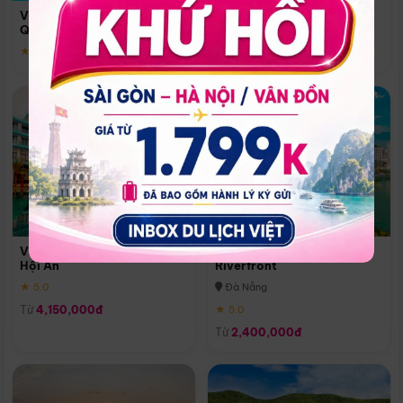
Quoc
Vinpearl Resort & Spa Phu
Phú Quốc
Quoc
★ 5.0
★ 5.0
Vinpearl Resort & Golf Nam
Melia Vinpearl Danang
Hội An
Riverfront
★ 5.0
Đà Nẵng
Từ
4,150,000đ
★ 5.0
Từ
2,400,000đ