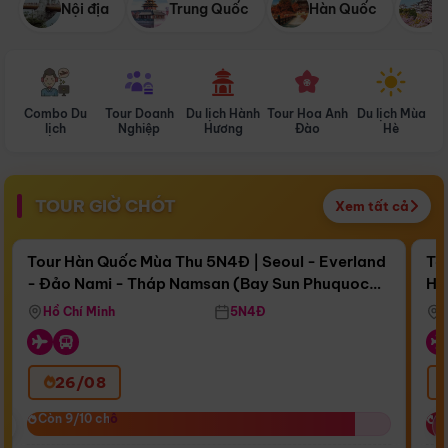
Nội địa
Trung Quốc
Hàn Quốc
N
Combo Du
Tour Doanh
Du lịch Hành
Tour Hoa Anh
Du lịch Mùa
D
lịch
Nghiệp
Hương
Đào
Hè
TOUR GIỜ CHÓT
Xem tất cả
Điểm nổi bật
Còn
17 ngày 01:43:50
Cò
Tour Hàn Quốc Mùa Thu 5N4Đ | Seoul - Everland
To
- Đảo Nami - Tháp Namsan (Bay Sun Phuquoc
Hò
Bay Sun Phuquoc Airways
Tặ
Airways)
Aq
Hồ Chí Minh
5N4Đ
26/08
‹
Còn 9/10 chỗ
Còn 9/10 chỗ
C
C