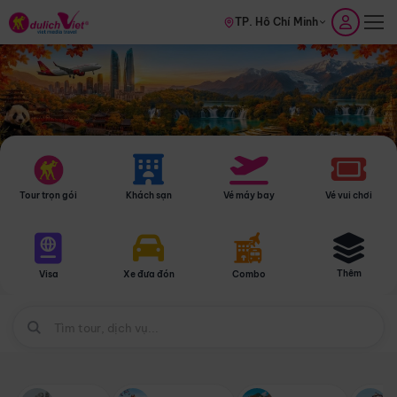
TP. Hồ Chí Minh
Tour trọn gói
Khách sạn
Vé máy bay
Vé vui chơi
Thêm
Visa
Xe đưa đón
Combo