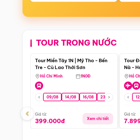
TOUR TRONG NƯỚC
Điểm nổi bật
Tour Miền Tây 1N | Mỹ Tho - Bến
Tour Đ
Tre - Cù Lao Thới Sơn
Nà - H
Nha
Hồ Chí Minh
1N0Đ
Hồ Ch
09/08
14/08
16/08
23/08
30/08
12
0
‹
Giá từ:
Giá từ:
Xem chi tiết
399.000đ
7.89