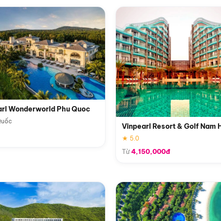
arl Wonderworld Phu Quoc
Quốc
Vinpearl Resort & Golf Nam 
★ 5.0
Từ
4,150,000đ