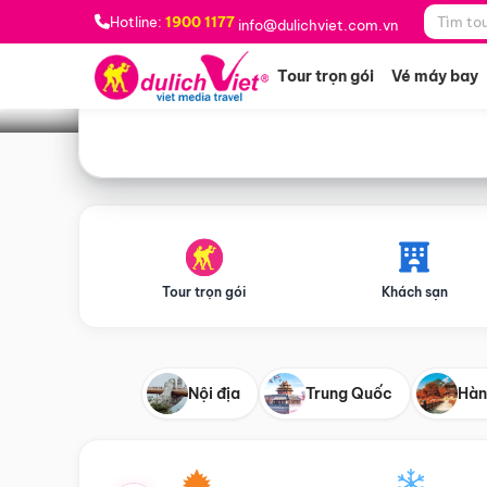
Bạn muốn đi đâu?
*
Hotline:
1900 1177
info@dulichviet.com.vn
Tour trọn gói
Vé máy bay
Tour trọn gói
Khách sạn
Nội địa
Trung Quốc
Hàn