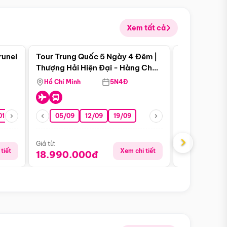
Xem tất cả
 bật
Điểm nổi bật
runei
Tour Trung Quốc 5 Ngày 4 Đêm |
Tour Trung 
Tour Hè
Thượng Hải Hiện Đại - Hàng Châu
Ân Thi - Trư
Nên Thơ - Ô Trấn Cổ Kính
Hồ Chí Minh
5N4Đ
Hồ Chí Minh
01/10
15/10
29/10
05/09
12/09
19/09
16/08
›
Giá từ:
Giá từ:
tiết
Xem chi tiết
18.990.000đ
16.990.0