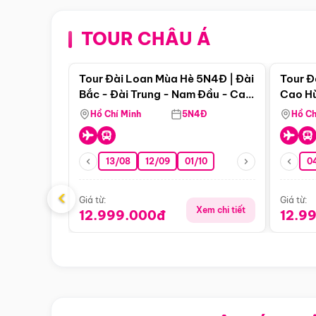
TOUR CHÂU Á
Điểm nổi bật
Tour Đài Loan Mùa Hè 5N4Đ | Đài
Tour Đ
Bắc - Đài Trung - Nam Đầu - Cao
Cao Hù
Hùng ( Bay Vn)
(Bay V
Hồ Chí Minh
5N4Đ
Hồ Ch
13/08
12/09
01/10
0
‹
Giá từ:
Giá từ:
Xem chi tiết
12.999.000đ
12.9