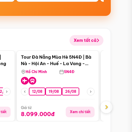
Xem tất cả
 bật
Điểm nổi bật
|
Tour Đà Nẵng Mùa Hè 5N4Đ | Bà
Tour Đà Nẵn
ong
Nà - Hội An - Huế - La Vang -
Nà - Hội An
Động Thiên Đường
Nha
Hồ Chí Minh
5N4Đ
Hồ Chí Minh
2/08
26/08
05/09
12/08
19/08
09/09
26/08
12/09
13/08
›
Giá từ:
Giá từ:
tiết
Xem chi tiết
8.099.000đ
6.899.00