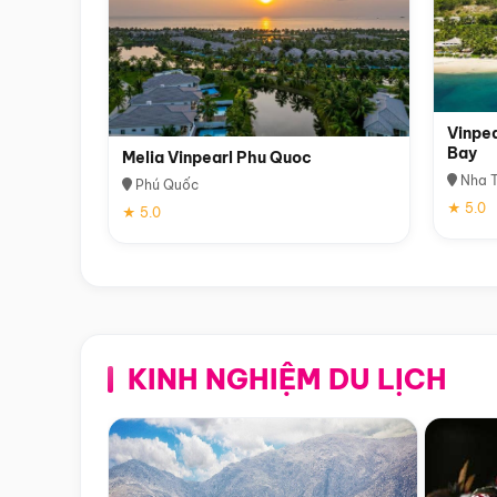
Vinpea
Bay
Melia Vinpearl Phu Quoc
Nha T
Phú Quốc
★ 5.0
★ 5.0
KINH NGHIỆM DU LỊCH