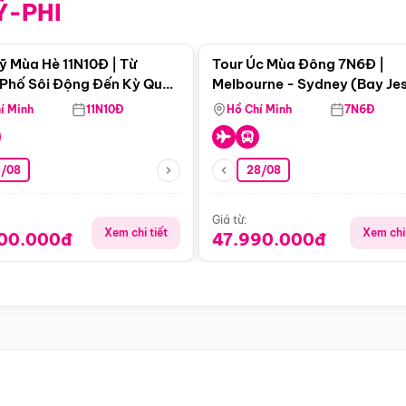
Ỹ-PHI
Điểm nổi bật
Điểm nổi
ỹ Mùa Hè 11N10Đ | Từ
Tour Úc Mùa Đông 7N6Đ |
Phố Sôi Động Đến Kỳ Quan
Melbourne - Sydney (Bay Je
Nhiên Mỹ
Airways)
í Minh
11N10Đ
Hồ Chí Minh
7N6Đ
4/08
28/08
Giá từ:
Xem chi tiết
Xem chi 
900.000đ
47.990.000đ