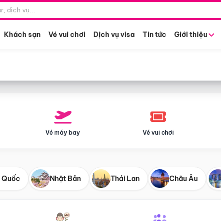
Điểm khởi hành
Tháng khở
Hồ Chí Minh
Bất kỳ 
Khách sạn
Vé vui chơi
Dịch vụ visa
Tin tức
Giới thiệu
Vé máy bay
Vé vui chơi
 Quốc
Nhật Bản
Thái Lan
Châu Âu