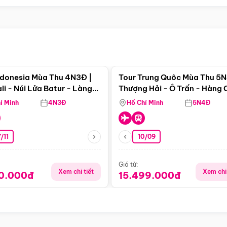
Điểm nổi bật
Điểm nổi
ndonesia Mùa Thu 4N3Đ |
Tour Trung Quôc Mùa Thu 5N
li - Núi Lửa Batur - Làng
Thượng Hải - Ô Trấn - Hàng
puran
(Tour Không Shopping)
í Minh
4N3Đ
Hồ Chí Minh
5N4Đ
/11
10/09
Giá từ:
Xem chi tiết
Xem chi 
90.000đ
15.499.000đ