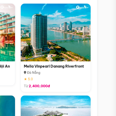
Hội An
Melia Vinpearl Danang Riverfront
Đà Nẵng
★ 5.0
Từ
2,400,000đ