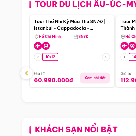
TOUR DU LỊCH ÂU-ÚC-M
Điểm nổi bật
Tour Thổ Nhĩ Kỳ Mùa Thu 8N7Đ |
Tour M
Istanbul - Cappadocia -
Thành 
Pamukkale
Thiên 
Hồ Chí Minh
8N7Đ
Hồ Ch
10/12
1
‹
Giá từ:
Giá từ:
Xem chi tiết
60.990.000đ
112.
KHÁCH SẠN NỔI BẬT