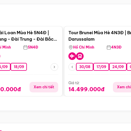
Điểm nổi bật
Điểm nổi
ài Loan Mùa Hè 5N4Đ |
Tour Brunei Mùa Hè 4N3Đ | B
ng - Đài Trung - Đài Bắc
Darussalam
j)
í Minh
5N4Đ
Hồ Chí Minh
4N3Đ
4/09
18/09
30/08
17/09
24/09
Giá từ:
Xem chi tiết
Xem chi 
90.000đ
14.499.000đ