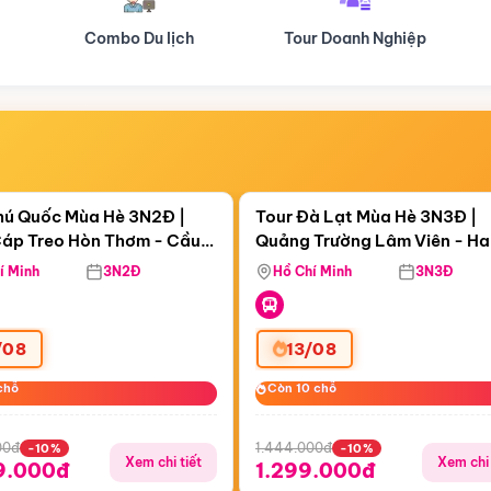
Tour Doanh Nghiệp
Du lịch Hành Hương
Điểm nổi bật
Điểm nổi
ngày 08:03:29
Còn
05 ngày 08:03:29
hú Quốc Mùa Hè 3N2Đ |
Tour Đà Lạt Mùa Hè 3N3Đ |
áp Treo Hòn Thơm - Cầu
Quảng Trường Lâm Viên - H
áp Treo Hòn Thơm
Công Viên Nước Aquatopia
Hill - Puppy Farm
í Minh
3N2Đ
Hồ Chí Minh
3N3Đ
/08
13/08
chỗ
chỗ
Còn 10 chỗ
Còn 10 chỗ
00đ
1.444.000đ
-10%
-10%
Xem chi tiết
Xem chi 
9.000đ
1.299.000đ