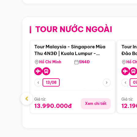
TOUR NƯỚC NGOÀI
Điểm nổi bật
Tour Malaysia - Singapore Mùa
Tour I
Thu 4N3Đ | Kuala Lumpur -
Đảo Ba
Malacca - Johor Baru -
Pengli
Hồ Chí Minh
5N4Đ
Hồ Ch
Singapore
13/08
07
‹
Giá từ:
Giá từ:
Xem chi tiết
13.990.000đ
12.1