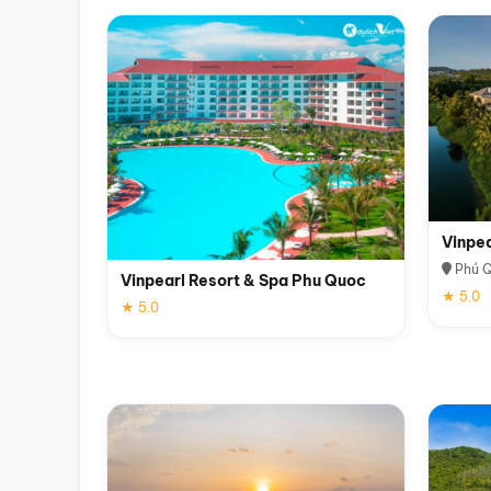
Vinpe
Phú 
Vinpearl Resort & Spa Phu Quoc
★ 5.0
★ 5.0