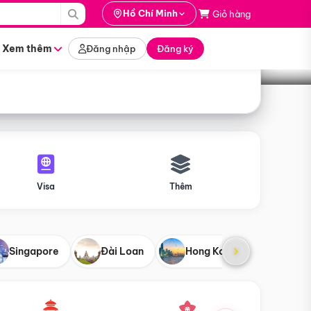
i hành
Hồ Chí Minh
Giỏ hàng
Tìm tour
tháng nào
Xem thêm
Đăng nhập
Đăng ký
Visa
Thêm
Singapore
Đài Loan
Hong Kong
Mỹ