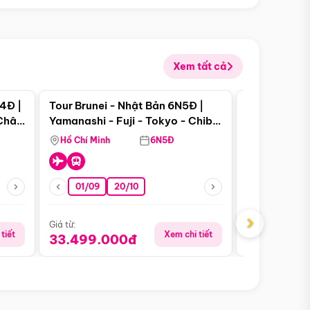
Xem tất cả
 bật
Điểm nổi bật
4Đ |
Tour Brunei - Nhật Bản 6N5Đ |
Tour Campu
 Châu
Yamanashi - Fuji - Tokyo - Chiba
Siem Reap -
- Freeday
Hồ Chí Minh
6N5Đ
Hồ Chí Minh
01/09
20/10
13/08
›
Giá từ:
Giá từ:
tiết
Xem chi tiết
33.499.000đ
5.650.00