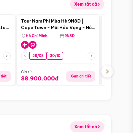
Xem tất cả
 bật
Điểm nổi bật
Tour Nam Phi Mùa Hè 9N8Đ |
Tour Mỹ Mùa
star
Cape Town - Mũi Hảo Vọng - Núi
Hoa Kỳ - Me
Bàn - Johannesburg - Pretoria -
Hồ Chí Minh
9N8Đ
Hồ Chí Minh
Safari - Lodge
28/08
30/10
29/08
›
Giá từ:
Giá từ:
tiết
Xem chi tiết
88.900.000đ
59.900.
Xem tất cả