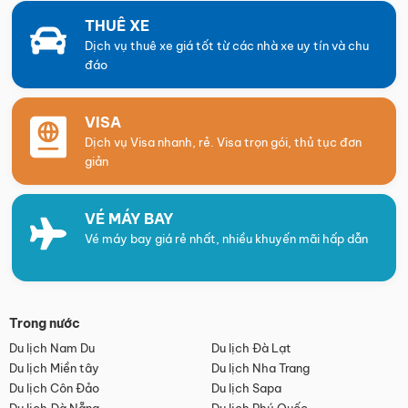
THUÊ XE
Dịch vụ thuê xe giá tốt từ các nhà xe uy tín và chu
đáo
VISA
Dịch vụ Visa nhanh, rẻ. Visa trọn gói, thủ tục đơn
giản
VÉ MÁY BAY
Vé máy bay giá rẻ nhất, nhiều khuyến mãi hấp dẫn
Trong nước
Du lịch Nam Du
Du lịch Đà Lạt
Du lịch Miền tây
Du lịch Nha Trang
Du lịch Côn Đảo
Du lịch Sapa