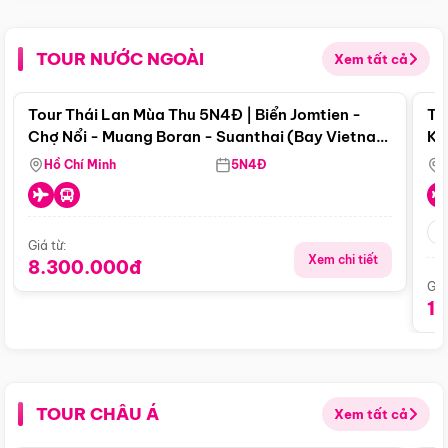
TOUR NƯỚC NGOÀI
Xem tất cả
Điểm nổi bật
Tour Thái Lan Mùa Thu 5N4Đ | Biển Jomtien -
To
Chợ Nổi - Muang Boran - Suanthai (Bay Vietnam
Ku
Airlines)
Si
Hồ Chí Minh
5N4Đ
Giá từ:
Xem chi tiết
8.300.000đ
Giá
1
TOUR CHÂU Á
Xem tất cả
Điểm nổi bật