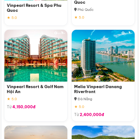
Quoc
Vinpearl Resort & Spa Phu
Phú Quốc
Quoc
★ 5.0
★ 5.0
Vinpearl Resort & Golf Nam
Melia Vinpearl Danang
Hội An
Riverfront
★ 5.0
Đà Nẵng
Từ
4,150,000đ
★ 5.0
Từ
2,400,000đ