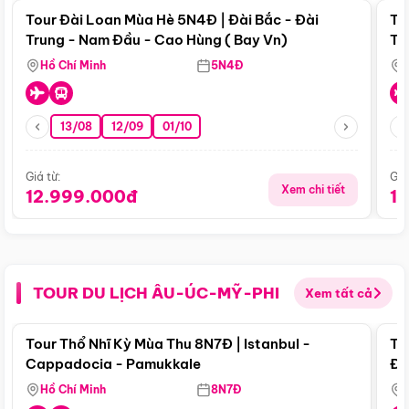
Tour Đài Loan Mùa Hè 5N4Đ | Đài Bắc - Đài
To
Trung - Nam Đầu - Cao Hùng ( Bay Vn)
Tr
Hồ Chí Minh
5N4Đ
13/08
12/09
01/10
Giá từ:
Giá
Xem chi tiết
12.999.000đ
1
TOUR DU LỊCH ÂU-ÚC-MỸ-PHI
Xem tất cả
Điểm nổi bật
Tour Thổ Nhĩ Kỳ Mùa Thu 8N7Đ | Istanbul -
To
Cappadocia - Pamukkale
Đế
Hồ Chí Minh
8N7Đ