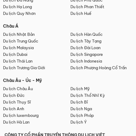
Du lịch Đà Nẵng
Du lịch Phú Quốc
Du lịch Hạ Long
Du lịch Phan Thiết
Du lịch Quy Nhơn
Du lịch Huế
Châu Á
Du lịch Nhật Bản
Du lịch Hàn Quốc
Du lịch Trung Quốc
Du lịch Tây Tạng
Du lịch Malaysia
Du lịch Đài Loan
Du lịch Dubai
Du lịch Singapore
Du lịch Thái Lan
Du lịch Indonesia
Du lịch Trương Gia Giới
Du lịch Phượng Hoàng Cổ Trấn
Châu Âu - Úc - Mỹ
Du lịch Châu Âu
Du lịch Mỹ
Du lịch Đức
Du lịch Thổ Nhĩ Kỳ
Du lịch Thụy Sĩ
Du lịch Bỉ
Du lịch Anh
Du lịch Nga
Du lịch luxembourg
Du lịch Pháp
Du lịch Hà Lan
Du lịch Ý
CÔNG TY CỔ PHẦN TRUYỀN THÔNG DU LỊCH VIỆT