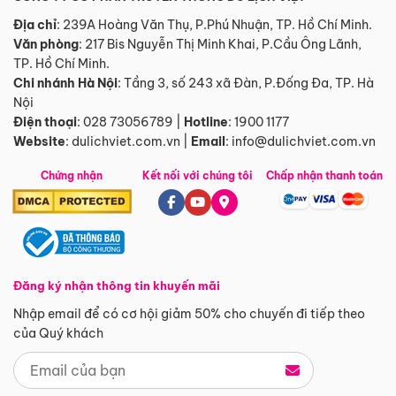
Địa chỉ
: 239A Hoàng Văn Thụ, P.Phú Nhuận, TP. Hồ Chí Minh.
Văn phòng
:
217 Bis Nguyễn Thị Minh Khai, P.Cầu Ông Lãnh,
TP. Hồ Chí Minh.
Chi nhánh Hà Nội
:
Tầng 3, số 243 xã Đàn, P.Đống Đa, TP. Hà
Nội
Điện thoại
:
028 73056789
|
Hotline
:
1900 1177
Website
:
dulichviet.com.vn
|
Email
:
info@dulichviet.com.vn
Chứng nhận
Kết nối với chúng tôi
Chấp nhận thanh toán
Đăng ký nhận thông tin khuyến mãi
Nhập email để có cơ hội giảm 50% cho chuyến đi tiếp theo
của Quý khách