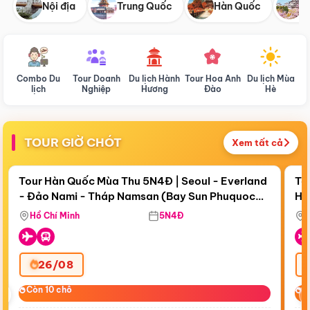
Nội địa
Trung Quốc
Hàn Quốc
N
Combo Du
Tour Doanh
Du lịch Hành
Tour Hoa Anh
Du lịch Mùa
D
lịch
Nghiệp
Hương
Đào
Hè
TOUR GIỜ CHÓT
Xem tất cả
Điểm nổi bật
Còn
18 ngày 13:26:51
Cò
Tour Hàn Quốc Mùa Thu 5N4Đ | Seoul - Everland
To
- Đảo Nami - Tháp Namsan (Bay Sun Phuquoc
Hò
Bay Sun Phuquoc Airways
Tặ
Airways)
Aq
Hồ Chí Minh
5N4Đ
26/08
‹
Còn 10 chỗ
Còn 10 chỗ
C
C