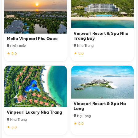
Vinpearl Resort & Spa Nha
Trang Bay
Melia Vinpearl Phu Quoc
Nha Trang
Phú Quốc
★ 5.0
★ 5.0
Vinpearl Resort & Spa Ha
Long
Vinpearl Luxury Nha Trang
Hạ Long
Nha Trang
★ 5.0
★ 5.0