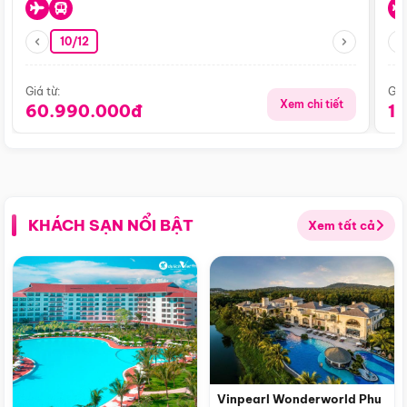
10/12
Giá từ:
Giá
Xem chi tiết
60.990.000đ
1
KHÁCH SẠN NỔI BẬT
Xem tất cả
Vinpearl Wonderworld Phu