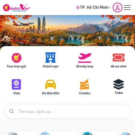
TP. Hồ Chí Minh
Tour trọn gói
Khách sạn
Vé máy bay
Vé vui chơi
Thêm
Visa
Xe đưa đón
Combo