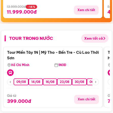
13.999.000đ
5.5
-14%
Xem chi tiết
11.999.000đ
4
TOUR TRONG NƯỚC
Xem tất cả
Điểm nổi bật
Tour Miền Tây 1N | Mỹ Tho - Bến Tre - Cù Lao Thới
To
Sơn
Hu
Hồ Chí Minh
1N0Đ
09/08
14/08
16/08
23/08
30/08
06/09
13/0
Giá từ:
Giá
Xem chi tiết
399.000đ
7