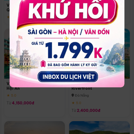
Quoc
Vinpearl Resort & Spa Phu
Phú Quốc
Quoc
★ 5.0
★ 5.0
Vinpearl Resort & Golf Nam
Melia Vinpearl Danang
Hội An
Riverfront
★ 5.0
Đà Nẵng
Từ
4,150,000đ
★ 5.0
Từ
2,400,000đ