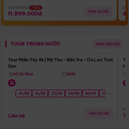
13.999.000đ
5.5
-14%
Xem chi tiết
11.999.000đ
4
TOUR TRONG NƯỚC
Xem tất cả
Điểm nổi bật
Tour Miền Tây 1N | Mỹ Tho - Bến Tre - Cù Lao Thới
To
Sơn
Hu
Hồ Chí Minh
1N0Đ
14/08
16/08
23/08
30/08
06/09
13/09
20/0
Giá
Xem chi tiết
7
Liên hệ