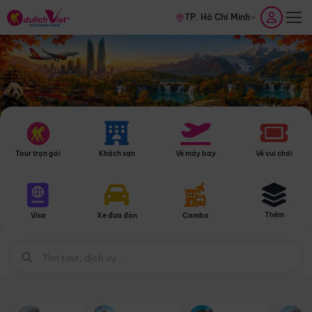
TP. Hồ Chí Minh
Tour trọn gói
Khách sạn
Vé máy bay
Vé vui chơi
Thêm
Visa
Xe đưa đón
Combo