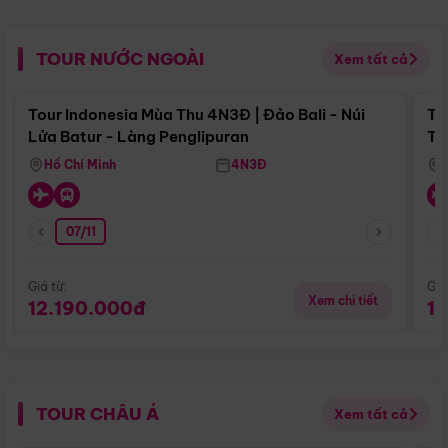
TOUR NƯỚC NGOÀI
Xem tất cả
Điểm nổi bật
Tour Indonesia Mùa Thu 4N3Đ | Đảo Bali - Núi
To
Lửa Batur - Làng Penglipuran
Tr
Hồ Chí Minh
4N3Đ
07/11
Giá từ:
Giá
Xem chi tiết
12.190.000đ
1
TOUR CHÂU Á
Xem tất cả
Điểm nổi bật