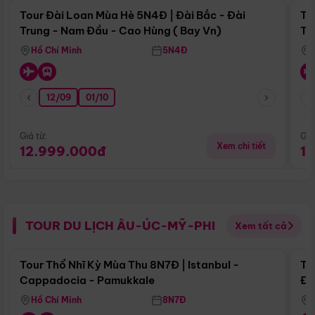
Tour Đài Loan Mùa Hè 5N4Đ | Đài Bắc - Đài
To
Trung - Nam Đầu - Cao Hùng ( Bay Vn)
Tr
Hồ Chí Minh
5N4Đ
12/09
01/10
Giá từ:
Giá
Xem chi tiết
12.999.000đ
1
TOUR DU LỊCH ÂU-ÚC-MỸ-PHI
Xem tất cả
Điểm nổi bật
Tour Thổ Nhĩ Kỳ Mùa Thu 8N7Đ | Istanbul -
To
Cappadocia - Pamukkale
Đế
Hồ Chí Minh
8N7Đ