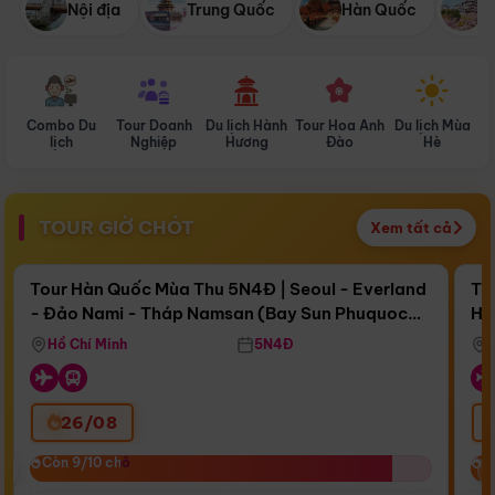
Nội địa
Trung Quốc
Hàn Quốc
N
Combo Du
Tour Doanh
Du lịch Hành
Tour Hoa Anh
Du lịch Mùa
D
lịch
Nghiệp
Hương
Đào
Hè
TOUR GIỜ CHÓT
Xem tất cả
Điểm nổi bật
Còn
16 ngày 13:40:34
Cò
Tour Hàn Quốc Mùa Thu 5N4Đ | Seoul - Everland
To
- Đảo Nami - Tháp Namsan (Bay Sun Phuquoc
Hò
Bay Sun Phuquoc Airways
Tặ
Airways)
Aq
Hồ Chí Minh
5N4Đ
26/08
‹
Còn 9/10 chỗ
Còn 9/10 chỗ
C
C