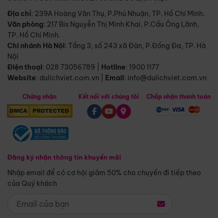
Địa chỉ
: 239A Hoàng Văn Thụ, P.Phú Nhuận, TP. Hồ Chí Minh.
Văn phòng
:
217 Bis Nguyễn Thị Minh Khai, P.Cầu Ông Lãnh,
TP. Hồ Chí Minh.
Chi nhánh Hà Nội
:
Tầng 3, số 243 xã Đàn, P.Đống Đa, TP. Hà
Nội
Điện thoại
:
028 73056789
|
Hotline
:
1900 1177
Website
:
dulichviet.com.vn
|
Email
:
info@dulichviet.com.vn
Chứng nhận
Kết nối với chúng tôi
Chấp nhận thanh toán
Đăng ký nhận thông tin khuyến mãi
Nhập email để có cơ hội giảm 50% cho chuyến đi tiếp theo
của Quý khách