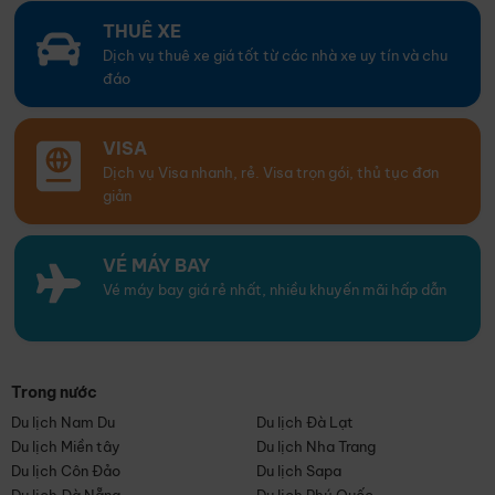
THUÊ XE
Dịch vụ thuê xe giá tốt từ các nhà xe uy tín và chu
đáo
VISA
Dịch vụ Visa nhanh, rẻ. Visa trọn gói, thủ tục đơn
giản
VÉ MÁY BAY
Vé máy bay giá rẻ nhất, nhiều khuyến mãi hấp dẫn
Trong nước
Du lịch Nam Du
Du lịch Đà Lạt
Du lịch Miền tây
Du lịch Nha Trang
Du lịch Côn Đảo
Du lịch Sapa