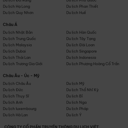
Du lịch Đà Nẵng
Du lịch Phú Quốc
Du lịch Hạ Long
Du lịch Phan Thiết
Du lịch Quy Nhơn
Du lịch Huế
Châu Á
Du lịch Nhật Bản
Du lịch Hàn Quốc
Du lịch Trung Quốc
Du lịch Tây Tạng
Du lịch Malaysia
Du lịch Đài Loan
Du lịch Dubai
Du lịch Singapore
Du lịch Thái Lan
Du lịch Indonesia
Du lịch Trương Gia Giới
Du lịch Phượng Hoàng Cổ Trấn
Châu Âu - Úc - Mỹ
Du lịch Châu Âu
Du lịch Mỹ
Du lịch Đức
Du lịch Thổ Nhĩ Kỳ
Du lịch Thụy Sĩ
Du lịch Bỉ
Du lịch Anh
Du lịch Nga
Du lịch luxembourg
Du lịch Pháp
Du lịch Hà Lan
Du lịch Ý
CÔNG TY CỔ PHẦN TRUYỀN THÔNG DU LỊCH VIỆT