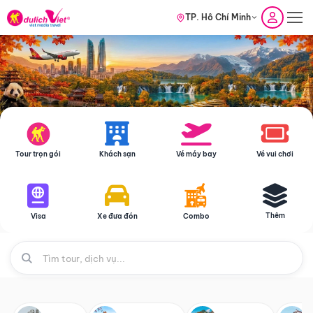
TP. Hồ Chí Minh
Tour trọn gói
Khách sạn
Vé máy bay
Vé vui chơi
Thêm
Visa
Xe đưa đón
Combo