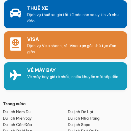
THUÊ XE
Dịch vụ thuê xe giá tốt từ các nhà xe uy tín và chu
đáo
VISA
Dịch vụ Visa nhanh, rẻ. Visa trọn gói, thủ tục đơn
giản
VÉ MÁY BAY
Vé máy bay giá rẻ nhất, nhiều khuyến mãi hấp dẫn
Trong nước
Du lịch Nam Du
Du lịch Đà Lạt
Du lịch Miền tây
Du lịch Nha Trang
Du lịch Côn Đảo
Du lịch Sapa