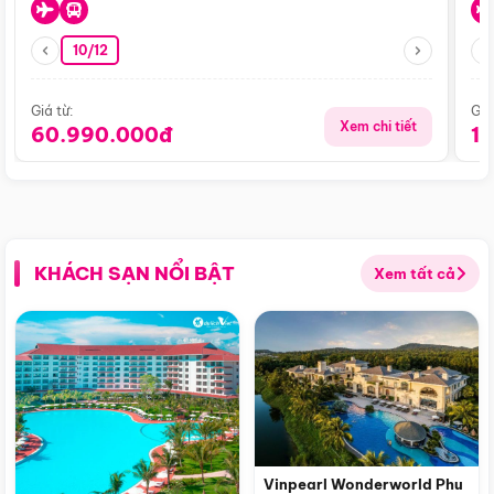
10/12
Giá từ:
Giá
Xem chi tiết
60.990.000đ
1
KHÁCH SẠN NỔI BẬT
Xem tất cả
Vinpearl Wonderworld Phu