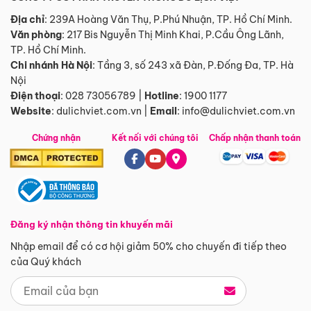
Địa chỉ
: 239A Hoàng Văn Thụ, P.Phú Nhuận, TP. Hồ Chí Minh.
Văn phòng
:
217 Bis Nguyễn Thị Minh Khai, P.Cầu Ông Lãnh,
TP. Hồ Chí Minh.
Chi nhánh Hà Nội
:
Tầng 3, số 243 xã Đàn, P.Đống Đa, TP. Hà
Nội
Điện thoại
:
028 73056789
|
Hotline
:
1900 1177
Website
:
dulichviet.com.vn
|
Email
:
info@dulichviet.com.vn
Chứng nhận
Kết nối với chúng tôi
Chấp nhận thanh toán
Đăng ký nhận thông tin khuyến mãi
Nhập email để có cơ hội giảm 50% cho chuyến đi tiếp theo
của Quý khách