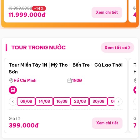
13.999.000đ
5.5
-14%
Xem chi tiết
11.999.000đ
4
TOUR TRONG NƯỚC
Xem tất cả
Điểm nổi bật
Tour Miền Tây 1N | Mỹ Tho - Bến Tre - Cù Lao Thới
To
Sơn
Hu
Hồ Chí Minh
1N0Đ
09/08
14/08
16/08
23/08
30/08
06/09
13/0
Giá từ:
Giá
Xem chi tiết
399.000đ
7