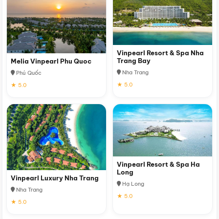
Vinpearl Resort & Spa Nha
Trang Bay
Melia Vinpearl Phu Quoc
Nha Trang
Phú Quốc
★ 5.0
★ 5.0
Vinpearl Resort & Spa Ha
Long
Vinpearl Luxury Nha Trang
Hạ Long
Nha Trang
★ 5.0
★ 5.0