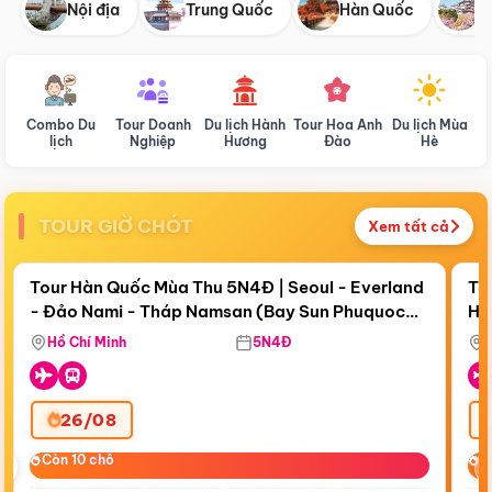
Nội địa
Trung Quốc
Hàn Quốc
N
Combo Du
Tour Doanh
Du lịch Hành
Tour Hoa Anh
Du lịch Mùa
D
lịch
Nghiệp
Hương
Đào
Hè
TOUR GIỜ CHÓT
Xem tất cả
Điểm nổi bật
Còn
18 ngày 14:55:13
Cò
Tour Hàn Quốc Mùa Thu 5N4Đ | Seoul - Everland
To
- Đảo Nami - Tháp Namsan (Bay Sun Phuquoc
Hò
Bay Sun Phuquoc Airways
Tặ
Airways)
Aq
Hồ Chí Minh
5N4Đ
26/08
‹
Còn 10 chỗ
Còn 10 chỗ
C
C