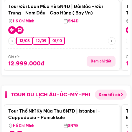
Tour Đài Loan Mùa Hè 5N4Đ | Đài Bắc - Đài
To
Trung - Nam Đầu - Cao Hùng ( Bay Vn)
Tr
Hồ Chí Minh
5N4Đ
13/08
12/09
01/10
Giá từ:
Giá
Xem chi tiết
12.999.000đ
1
TOUR DU LỊCH ÂU-ÚC-MỸ-PHI
Xem tất cả
Điểm nổi bật
Tour Thổ Nhĩ Kỳ Mùa Thu 8N7Đ | Istanbul -
To
Cappadocia - Pamukkale
Đế
Hồ Chí Minh
8N7Đ