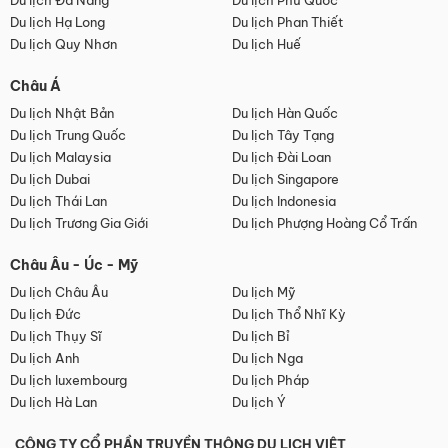
Du lịch Đà Nẵng
Du lịch Phú Quốc
Du lịch Hạ Long
Du lịch Phan Thiết
Du lịch Quy Nhơn
Du lịch Huế
Châu Á
Du lịch Nhật Bản
Du lịch Hàn Quốc
Du lịch Trung Quốc
Du lịch Tây Tạng
Du lịch Malaysia
Du lịch Đài Loan
Du lịch Dubai
Du lịch Singapore
Du lịch Thái Lan
Du lịch Indonesia
Du lịch Trương Gia Giới
Du lịch Phượng Hoàng Cổ Trấn
Châu Âu - Úc - Mỹ
Du lịch Châu Âu
Du lịch Mỹ
Du lịch Đức
Du lịch Thổ Nhĩ Kỳ
Du lịch Thụy Sĩ
Du lịch Bỉ
Du lịch Anh
Du lịch Nga
Du lịch luxembourg
Du lịch Pháp
Du lịch Hà Lan
Du lịch Ý
CÔNG TY CỔ PHẦN TRUYỀN THÔNG DU LỊCH VIỆT