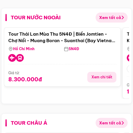
TOUR NƯỚC NGOÀI
Xem tất cả
Điểm nổi bật
Tour Thái Lan Mùa Thu 5N4Đ | Biển Jomtien -
To
Chợ Nổi - Muang Boran - Suanthai (Bay Vietnam
Ku
Airlines)
Si
Hồ Chí Minh
5N4Đ
Giá từ:
Xem chi tiết
8.300.000đ
Giá
1
TOUR CHÂU Á
Xem tất cả
Điểm nổi bật