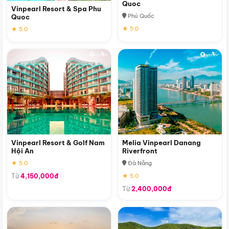
Quoc
Vinpearl Resort & Spa Phu
Phú Quốc
Quoc
★ 5.0
★ 5.0
Vinpearl Resort & Golf Nam
Melia Vinpearl Danang
Hội An
Riverfront
★ 5.0
Đà Nẵng
Từ
4,150,000đ
★ 5.0
Từ
2,400,000đ