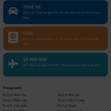
THUÊ XE
Dịch vụ thuê xe giá tốt từ các nhà xe uy tín và chu
đáo
VISA
Dịch vụ Visa nhanh, rẻ. Visa trọn gói, thủ tục đơn
giản
VÉ MÁY BAY
Vé máy bay giá rẻ nhất, nhiều khuyến mãi hấp dẫn
Trong nước
Du lịch Nam Du
Du lịch Đà Lạt
Du lịch Miền tây
Du lịch Nha Trang
Du lịch Côn Đảo
Du lịch Sapa