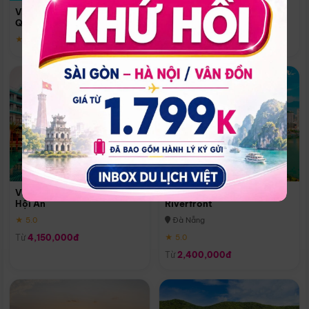
Quoc
Vinpearl Resort & Spa Phu
Phú Quốc
Quoc
★ 5.0
★ 5.0
Vinpearl Resort & Golf Nam
Melia Vinpearl Danang
Hội An
Riverfront
★ 5.0
Đà Nẵng
Từ
4,150,000đ
★ 5.0
Từ
2,400,000đ