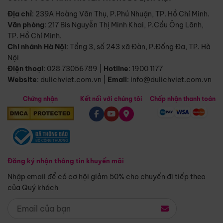
Địa chỉ
: 239A Hoàng Văn Thụ, P.Phú Nhuận, TP. Hồ Chí Minh.
Văn phòng
:
217 Bis Nguyễn Thị Minh Khai, P.Cầu Ông Lãnh,
TP. Hồ Chí Minh.
Chi nhánh Hà Nội
:
Tầng 3, số 243 xã Đàn, P.Đống Đa, TP. Hà
Nội
Điện thoại
:
028 73056789
|
Hotline
:
1900 1177
Website
:
dulichviet.com.vn
|
Email
:
info@dulichviet.com.vn
Chứng nhận
Kết nối với chúng tôi
Chấp nhận thanh toán
Đăng ký nhận thông tin khuyến mãi
Nhập email để có cơ hội giảm 50% cho chuyến đi tiếp theo
của Quý khách