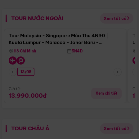
TOUR NƯỚC NGOÀI
Xem tất cả
Điểm nổi bật
Tour Malaysia - Singapore Mùa Thu 4N3Đ |
To
Kuala Lumpur - Malacca - Johor Baru -
Lử
Singapore
Hồ Chí Minh
5N4Đ
13/08
Giá từ:
Giá
Xem chi tiết
13.990.000đ
1
TOUR CHÂU Á
Xem tất cả
Điểm nổi bật