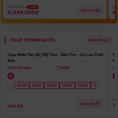
13.999.000đ
5.5
-14%
Xem chi tiết
11.999.000đ
4
TOUR TRONG NƯỚC
Xem tất cả
Điểm nổi bật
Tour Miền Tây 1N | Mỹ Tho - Bến Tre - Cù Lao Thới
To
Sơn
Hu
Hồ Chí Minh
1N0Đ
14/08
16/08
23/08
30/08
06/09
13/09
20/0
Giá
Xem chi tiết
7
Liên hệ