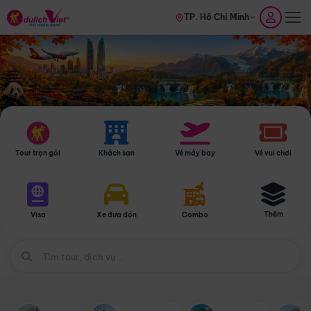
TP. Hồ Chí Minh
Tour trọn gói
Khách sạn
Vé máy bay
Vé vui chơi
Thêm
Visa
Xe đưa đón
Combo