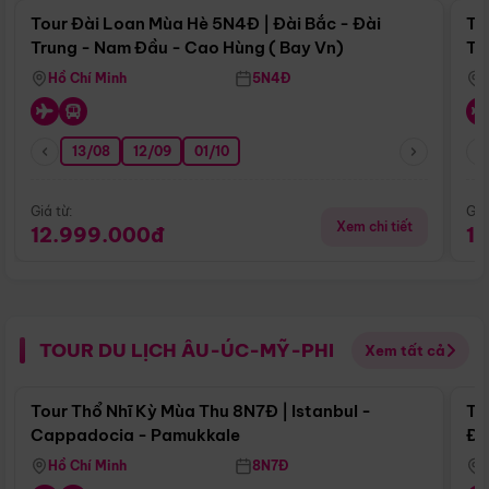
Tour Đài Loan Mùa Hè 5N4Đ | Đài Bắc - Đài
To
Trung - Nam Đầu - Cao Hùng ( Bay Vn)
Tr
Hồ Chí Minh
5N4Đ
13/08
12/09
01/10
Giá từ:
Giá
Xem chi tiết
12.999.000đ
1
TOUR DU LỊCH ÂU-ÚC-MỸ-PHI
Xem tất cả
Điểm nổi bật
Tour Thổ Nhĩ Kỳ Mùa Thu 8N7Đ | Istanbul -
To
Cappadocia - Pamukkale
Đế
Hồ Chí Minh
8N7Đ