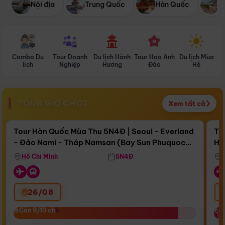
Nội địa
Trung Quốc
Hàn Quốc
N
Combo Du
Tour Doanh
Du lịch Hành
Tour Hoa Anh
Du lịch Mùa
D
lịch
Nghiệp
Hương
Đào
Hè
TOUR GIỜ CHÓT
Xem tất cả
Điểm nổi bật
Còn
17 ngày 09:17:21
Cò
Tour Hàn Quốc Mùa Thu 5N4Đ | Seoul - Everland
To
- Đảo Nami - Tháp Namsan (Bay Sun Phuquoc
Hò
Bay Sun Phuquoc Airways
Tặ
Airways)
Aq
Hồ Chí Minh
5N4Đ
26/08
‹
Còn 9/10 chỗ
Còn 9/10 chỗ
C
C