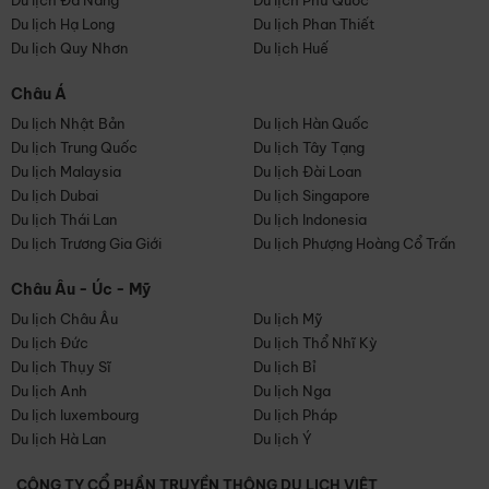
Du lịch Đà Nẵng
Du lịch Phú Quốc
Du lịch Hạ Long
Du lịch Phan Thiết
Du lịch Quy Nhơn
Du lịch Huế
Châu Á
Du lịch Nhật Bản
Du lịch Hàn Quốc
Du lịch Trung Quốc
Du lịch Tây Tạng
Du lịch Malaysia
Du lịch Đài Loan
Du lịch Dubai
Du lịch Singapore
Du lịch Thái Lan
Du lịch Indonesia
Du lịch Trương Gia Giới
Du lịch Phượng Hoàng Cổ Trấn
Châu Âu - Úc - Mỹ
Du lịch Châu Âu
Du lịch Mỹ
Du lịch Đức
Du lịch Thổ Nhĩ Kỳ
Du lịch Thụy Sĩ
Du lịch Bỉ
Du lịch Anh
Du lịch Nga
Du lịch luxembourg
Du lịch Pháp
Du lịch Hà Lan
Du lịch Ý
CÔNG TY CỔ PHẦN TRUYỀN THÔNG DU LỊCH VIỆT