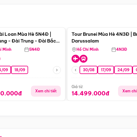
Điểm nổi bật
Điểm nổi
ài Loan Mùa Hè 5N4Đ |
Tour Brunei Mùa Hè 4N3Đ | B
ng - Đài Trung - Đài Bắc
Darussalam
j)
í Minh
5N4Đ
Hồ Chí Minh
4N3Đ
4/09
18/09
30/08
17/09
24/09
Giá từ:
Xem chi tiết
Xem chi 
90.000đ
14.499.000đ