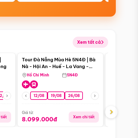
Xem tất cả
 bật
Điểm nổi bật
|
Tour Đà Nẵng Mùa Hè 5N4Đ | Bà
Tour Đà Nẵn
ong
Nà - Hội An - Huế - La Vang -
Nà - Hội An
Động Thiên Đường
Nha
Hồ Chí Minh
5N4Đ
Hồ Chí Minh
2/08
26/08
05/09
12/08
19/08
09/09
26/08
12/09
13/08
›
Giá từ:
Giá từ:
tiết
Xem chi tiết
8.099.000đ
6.899.00