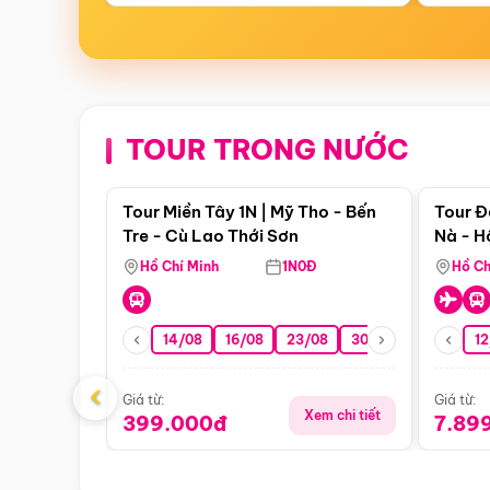
TOUR TRONG NƯỚC
Điểm nổi bật
Tour Miền Tây 1N | Mỹ Tho - Bến
Tour Đ
Tre - Cù Lao Thới Sơn
Nà - H
Nha
Hồ Chí Minh
1N0Đ
Hồ Ch
14/08
16/08
23/08
30/08
06/09
12
1
‹
Giá từ:
Giá từ:
Xem chi tiết
399.000đ
7.89