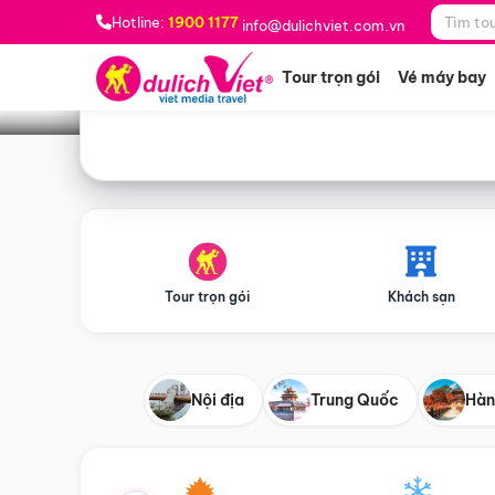
Bạn muốn đi đâu?
*
Hotline:
1900 1177
info@dulichviet.com.vn
Tour trọn gói
Vé máy bay
Tour trọn gói
Khách sạn
Nội địa
Trung Quốc
Hàn