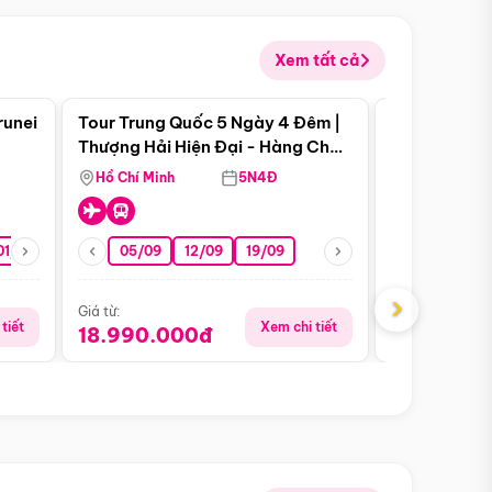
Xem tất cả
 bật
Điểm nổi bật
runei
Tour Trung Quốc 5 Ngày 4 Đêm |
Tour Trung 
Tour Hè
Thượng Hải Hiện Đại - Hàng Châu
Ân Thi - Trư
Nên Thơ - Ô Trấn Cổ Kính
Hồ Chí Minh
5N4Đ
Hồ Chí Minh
01/10
15/10
29/10
05/09
12/09
19/09
16/08
›
Giá từ:
Giá từ:
tiết
Xem chi tiết
18.990.000đ
16.990.0