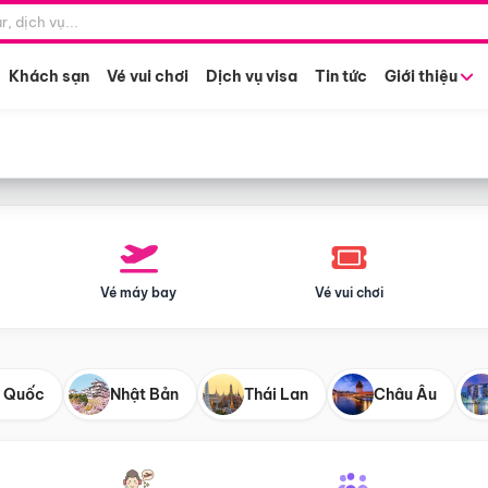
Điểm khởi hành
Tháng khở
Hồ Chí Minh
Bất kỳ 
Khách sạn
Vé vui chơi
Dịch vụ visa
Tin tức
Giới thiệu
Vé máy bay
Vé vui chơi
 Quốc
Nhật Bản
Thái Lan
Châu Âu