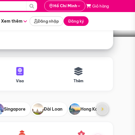
i hành
Hồ Chí Minh
Giỏ hàng
Tìm tour
tháng nào
Xem thêm
Đăng nhập
Đăng ký
Visa
Thêm
Singapore
Đài Loan
Hong Kong
Mỹ