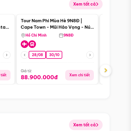
Xem tất cả
 bật
Điểm nổi bật
Tour Nam Phi Mùa Hè 9N8Đ |
Tour Mỹ Mùa
star
Cape Town - Mũi Hảo Vọng - Núi
Hoa Kỳ - Me
Bàn - Johannesburg - Pretoria -
Hồ Chí Minh
9N8Đ
Hồ Chí Minh
Safari - Lodge
28/08
30/10
29/08
›
Giá từ:
Giá từ:
tiết
Xem chi tiết
88.900.000đ
59.900.
Xem tất cả