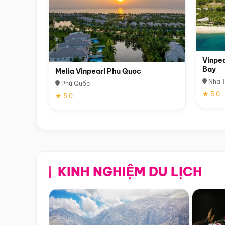
Vinpea
Bay
Melia Vinpearl Phu Quoc
Nha T
Phú Quốc
★ 5.0
★ 5.0
KINH NGHIỆM DU LỊCH