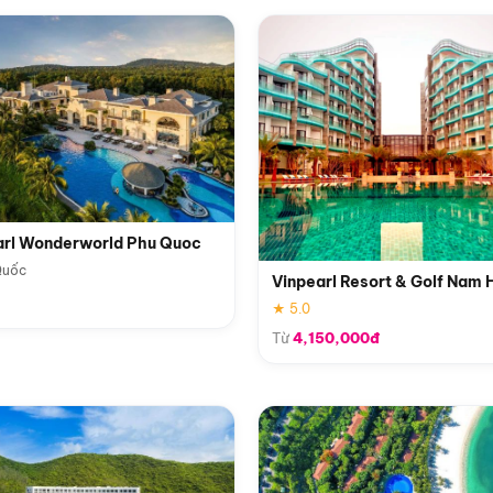
arl Wonderworld Phu Quoc
Quốc
Vinpearl Resort & Golf Nam 
★ 5.0
Từ
4,150,000đ