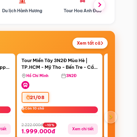
Tour Hoa Anh Đào
Du lịch Mùa Hè
Du l
Xem tất cả
 bật
Điểm nổi bật
Còn
12 ngày 22:38:28
Còn
18 ngày 22
Tour Miền Tây 3N2Đ Mùa Hè |
Tour Trung 
appy
TP.HCM - Mỹ Tho - Bến Tre - Cần
Thượng Hải 
Bay Vietjet Ai
Thơ - Sóc Trăng - Bạc Liêu - Cà
Trấn 1 Ngày
Hồ Chí Minh
3N2Đ
Hồ Chí Minh
Mau
Thượng Hải (
21/08
27/08
Còn 10 chỗ
Còn 10 chỗ
Còn 10 chỗ
Còn 10 chỗ
›
2.222.000đ
18.888.000đ
-10%
-
tiết
Xem chi tiết
1.999.000đ
16.999.0