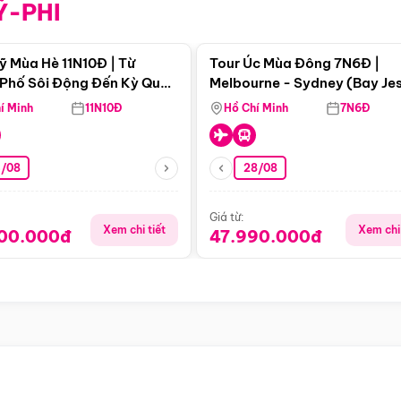
Ỹ-PHI
Điểm nổi bật
Điểm nổi
ỹ Mùa Hè 11N10Đ | Từ
Tour Úc Mùa Đông 7N6Đ |
Phố Sôi Động Đến Kỳ Quan
Melbourne - Sydney (Bay Je
Nhiên Mỹ
Airways)
í Minh
11N10Đ
Hồ Chí Minh
7N6Đ
4/08
28/08
Giá từ:
Xem chi tiết
Xem chi 
900.000đ
47.990.000đ