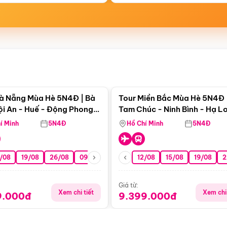
Điểm nổi bật
Điểm nổi
à Nẵng Mùa Hè 5N4Đ | Bà
Tour Miền Bắc Mùa Hè 5N4Đ 
ội An - Huế - Động Phong
Tam Chúc - Ninh Bình - Hạ L
í Minh
5N4Đ
Hồ Chí Minh
5N4Đ
/08
3/09
19/08
20/09
26/08
27/09
09/09
16/09
12/08
23/09
15/08
30/09
19/08
07/10
2
Giá từ:
Xem chi tiết
Xem chi 
9.000đ
9.399.000đ