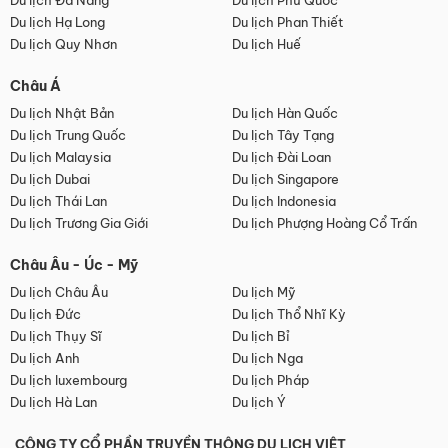
Du lịch Đà Nẵng
Du lịch Phú Quốc
Du lịch Hạ Long
Du lịch Phan Thiết
Du lịch Quy Nhơn
Du lịch Huế
Châu Á
Du lịch Nhật Bản
Du lịch Hàn Quốc
Du lịch Trung Quốc
Du lịch Tây Tạng
Du lịch Malaysia
Du lịch Đài Loan
Du lịch Dubai
Du lịch Singapore
Du lịch Thái Lan
Du lịch Indonesia
Du lịch Trương Gia Giới
Du lịch Phượng Hoàng Cổ Trấn
Châu Âu - Úc - Mỹ
Du lịch Châu Âu
Du lịch Mỹ
Du lịch Đức
Du lịch Thổ Nhĩ Kỳ
Du lịch Thụy Sĩ
Du lịch Bỉ
Du lịch Anh
Du lịch Nga
Du lịch luxembourg
Du lịch Pháp
Du lịch Hà Lan
Du lịch Ý
CÔNG TY CỔ PHẦN TRUYỀN THÔNG DU LỊCH VIỆT