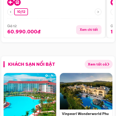
10/12
Giá từ:
Giá
Xem chi tiết
60.990.000đ
1
KHÁCH SẠN NỔI BẬT
Xem tất cả
Vinpearl Wonderworld Phu