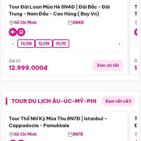
Tour Đài Loan Mùa Hè 5N4Đ | Đài Bắc - Đài
To
Trung - Nam Đầu - Cao Hùng ( Bay Vn)
Tr
Hồ Chí Minh
5N4Đ
13/08
12/09
01/10
Giá từ:
Giá
Xem chi tiết
12.999.000đ
1
TOUR DU LỊCH ÂU-ÚC-MỸ-PHI
Xem tất cả
Điểm nổi bật
Tour Thổ Nhĩ Kỳ Mùa Thu 8N7Đ | Istanbul -
To
Cappadocia - Pamukkale
Đế
Hồ Chí Minh
8N7Đ