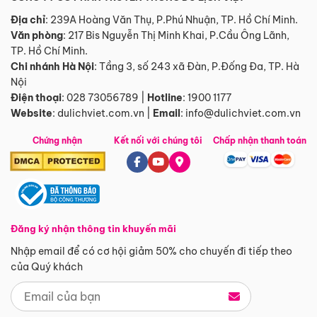
Địa chỉ
: 239A Hoàng Văn Thụ, P.Phú Nhuận, TP. Hồ Chí Minh.
Văn phòng
:
217 Bis Nguyễn Thị Minh Khai, P.Cầu Ông Lãnh,
TP. Hồ Chí Minh.
Chi nhánh Hà Nội
:
Tầng 3, số 243 xã Đàn, P.Đống Đa, TP. Hà
Nội
Điện thoại
:
028 73056789
|
Hotline
:
1900 1177
Website
:
dulichviet.com.vn
|
Email
:
info@dulichviet.com.vn
Chứng nhận
Kết nối với chúng tôi
Chấp nhận thanh toán
Đăng ký nhận thông tin khuyến mãi
Nhập email để có cơ hội giảm 50% cho chuyến đi tiếp theo
của Quý khách