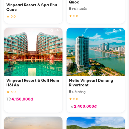
Quoc
Vinpearl Resort & Spa Phu
Phú Quốc
Quoc
★ 5.0
★ 5.0
Vinpearl Resort & Golf Nam
Melia Vinpearl Danang
Hội An
Riverfront
★ 5.0
Đà Nẵng
Từ
4,150,000đ
★ 5.0
Từ
2,400,000đ