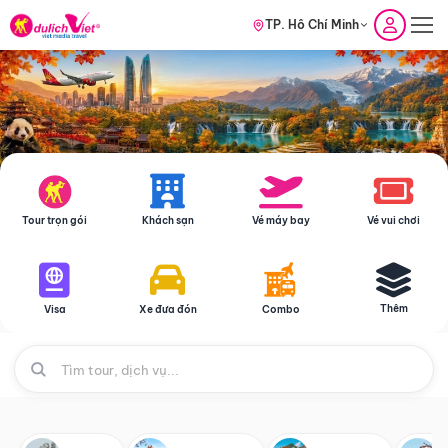
TP. Hồ Chí Minh
Tour trọn gói
Khách sạn
Vé máy bay
Vé vui chơi
Thêm
Visa
Xe đưa đón
Combo