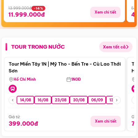
13.999.000đ
5.5
-14%
Xem chi tiết
11.999.000đ
4
TOUR TRONG NƯỚC
Xem tất cả
Điểm nổi bật
Tour Miền Tây 1N | Mỹ Tho - Bến Tre - Cù Lao Thới
To
Sơn
Hu
Hồ Chí Minh
1N0Đ
14/08
16/08
23/08
30/08
06/09
13/09
20/0
Giá từ:
Giá
Xem chi tiết
399.000đ
7