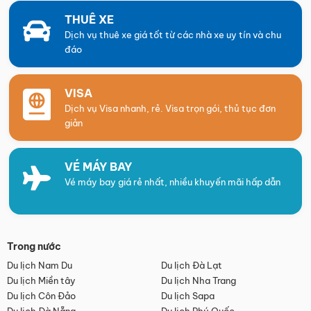
THUÊ XE
Dịch vụ thuê xe giá tốt từ các nhà xe uy tín và chu
đáo
VISA
Dịch vụ Visa nhanh, rẻ. Visa trọn gói, thủ tục đơn
giản
VÉ MÁY BAY
Vé máy bay giá rẻ nhất, nhiều khuyến mãi hấp dẫn
Trong nước
Du lịch Nam Du
Du lịch Đà Lạt
Du lịch Miền tây
Du lịch Nha Trang
Du lịch Côn Đảo
Du lịch Sapa