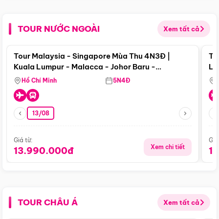
TOUR NƯỚC NGOÀI
Xem tất cả
Điểm nổi bật
Tour Malaysia - Singapore Mùa Thu 4N3Đ |
To
Kuala Lumpur - Malacca - Johor Baru -
Lử
Singapore
Hồ Chí Minh
5N4Đ
13/08
Giá từ:
Giá
Xem chi tiết
13.990.000đ
1
TOUR CHÂU Á
Xem tất cả
Điểm nổi bật