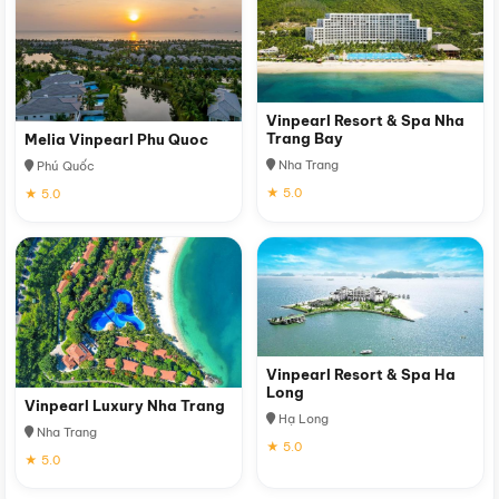
Vinpearl Resort & Spa Nha
Trang Bay
Melia Vinpearl Phu Quoc
Nha Trang
Phú Quốc
★ 5.0
★ 5.0
Vinpearl Resort & Spa Ha
Long
Vinpearl Luxury Nha Trang
Hạ Long
Nha Trang
★ 5.0
★ 5.0