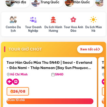
Nội địa
Trung Quốc
Hàn Quốc
N
Combo Du
Tour Doanh
Du lịch Hành
Tour Hoa Anh
Du lịch Mùa
D
lịch
Nghiệp
Hương
Đào
Hè
TOUR GIỜ CHÓT
Xem tất cả
Điểm nổi bật
Còn
18 ngày 02:13:50
Cò
Tour Hàn Quốc Mùa Thu 5N4Đ | Seoul - Everland
To
- Đảo Nami - Tháp Namsan (Bay Sun Phuquoc
Hò
Bay Sun Phuquoc Airways
Tặ
Airways)
Aq
Hồ Chí Minh
5N4Đ
26/08
‹
Còn 10 chỗ
Còn 10 chỗ
C
C