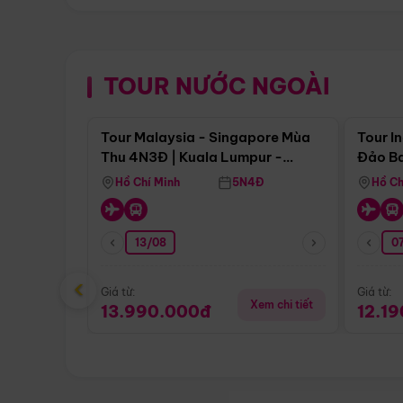
TOUR NƯỚC NGOÀI
Điểm nổi bật
Tour Malaysia - Singapore Mùa
Tour I
Thu 4N3Đ | Kuala Lumpur -
Đảo Ba
Malacca - Johor Baru -
Pengli
Hồ Chí Minh
5N4Đ
Hồ Ch
Singapore
13/08
07
‹
Giá từ:
Giá từ:
Xem chi tiết
13.990.000đ
12.1