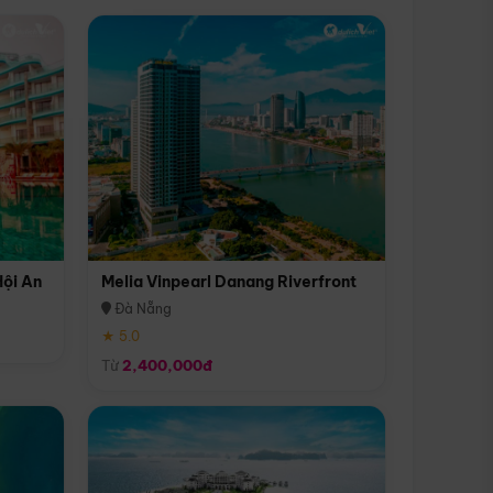
Hội An
Melia Vinpearl Danang Riverfront
Đà Nẵng
★ 5.0
Từ
2,400,000đ