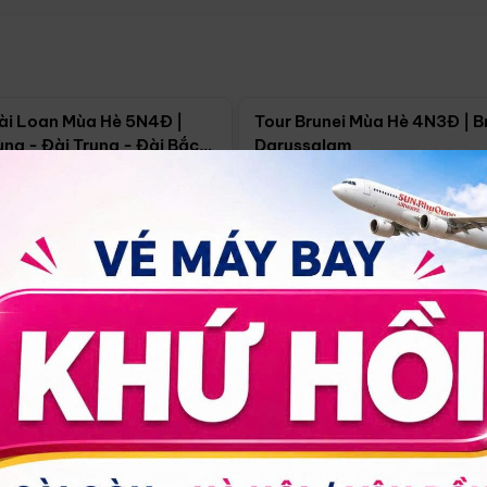
Điểm nổi bật
Điểm nổi
ài Loan Mùa Hè 5N4Đ |
Tour Brunei Mùa Hè 4N3Đ | B
ng - Đài Trung - Đài Bắc
Darussalam
j)
í Minh
5N4Đ
Hồ Chí Minh
4N3Đ
4/09
18/09
30/08
17/09
24/09
Giá từ:
Xem chi tiết
Xem chi 
90.000đ
14.499.000đ