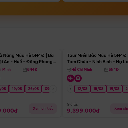
Điểm nổi bật
Điểm nổi
à Nẵng Mùa Hè 5N4Đ | Bà
Tour Miền Bắc Mùa Hè 5N4Đ 
ội An - Huế - Động Phong
Tam Chúc - Ninh Bình - Hạ L
í Minh
5N4Đ
Hồ Chí Minh
5N4Đ
/08
3/09
19/08
20/09
26/08
27/09
09/09
16/09
12/08
23/09
15/08
30/09
19/08
07/10
2
Giá từ:
Xem chi tiết
Xem chi 
9.000đ
9.399.000đ