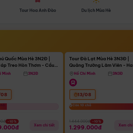
Du lịch Mùa Hè
Du lịch Mùa Thu
Điểm nổi bật
Điểm nổi
ngày 17:13:04
Còn
04 ngày 17:13:04
hú Quốc Mùa Hè 3N2Đ |
Tour Đà Lạt Mùa Hè 3N3Đ |
áp Treo Hòn Thơm - Cầu
Quảng Trường Lâm Viên - H
áp Treo Hòn Thơm
Công Viên Nước Aquatopia
Hill - Puppy Farm
í Minh
3N2Đ
Hồ Chí Minh
3N3Đ
/08
13/08
chỗ
chỗ
Còn 10 chỗ
Còn 10 chỗ
00đ
1.444.000đ
-10%
-10%
Xem chi tiết
Xem chi 
9.000đ
1.299.000đ