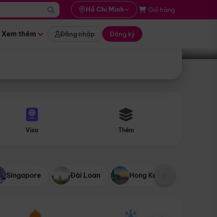
i hành
Hồ Chí Minh
Giỏ hàng
Tìm tour
tháng nào
Xem thêm
Đăng nhập
Đăng ký
Visa
Thêm
Singapore
Đài Loan
Hong Kong
Mỹ