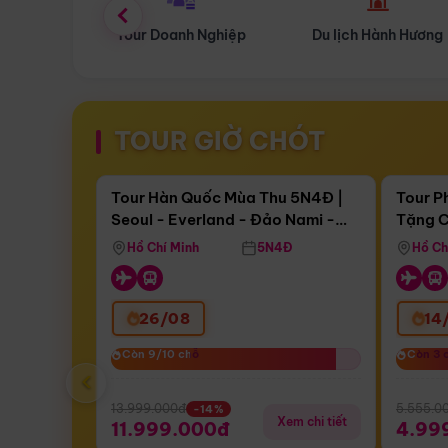
 Nghiệp
Du lịch Hành Hương
Tour Hoa Anh Đào
TOUR GIỜ CHÓT
Điểm nổi bật
Còn
17 ngày 17:13:04
Còn
05 
Tour Hàn Quốc Mùa Thu 5N4Đ |
Tour P
Seoul - Everland - Đảo Nami -
Tặng C
Bay Sun Phuquoc Airways
Tặng C
Tháp Namsan (Bay Sun Phuquoc
Hôn - 
Hồ Chí Minh
5N4Đ
Hồ Ch
Airways)
26/08
14
Còn 9/10 chỗ
Còn 9/10 chỗ
Còn 3 
Còn 3 
‹
13.999.000đ
5.555.0
-14%
Xem chi tiết
11.999.000đ
4.99