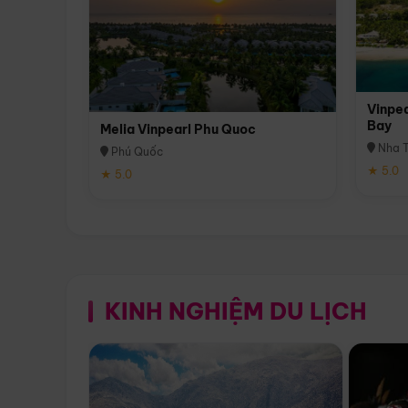
Vinpea
Bay
Melia Vinpearl Phu Quoc
Nha T
Phú Quốc
★ 5.0
★ 5.0
KINH NGHIỆM DU LỊCH