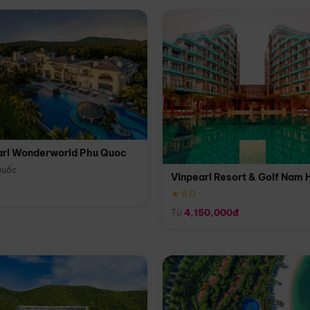
arl Wonderworld Phu Quoc
Quốc
Vinpearl Resort & Golf Nam 
★ 5.0
Từ
4,150,000đ