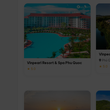
Vinpe
Phú 
Vinpearl Resort & Spa Phu Quoc
★ 5.0
★ 5.0