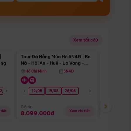
Xem tất cả
 bật
Điểm nổi bật
|
Tour Đà Nẵng Mùa Hè 5N4Đ | Bà
Tour Đà Nẵn
ong
Nà - Hội An - Huế - La Vang -
Nà - Hội An
Động Thiên Đường
Nha
Hồ Chí Minh
5N4Đ
Hồ Chí Minh
2/08
26/08
05/09
12/08
19/08
09/09
26/08
12/09
13/08
›
Giá từ:
Giá từ:
tiết
Xem chi tiết
8.099.000đ
6.899.00