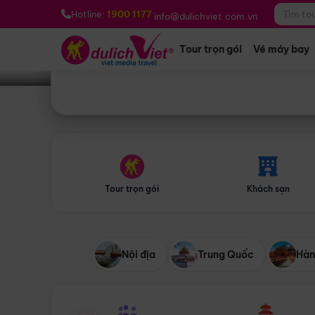
Bạn muốn đi đâu?
*
Hotline:
1900 1177
info@dulichviet.com.vn
Tour trọn gói
Vé máy bay
Tour trọn gói
Khách sạn
Nội địa
Trung Quốc
Hàn