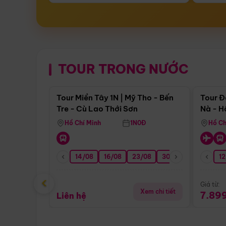
TOUR TRONG NƯỚC
Điểm nổi bật
Tour Miền Tây 1N | Mỹ Tho - Bến
Tour Đ
Tre - Cù Lao Thới Sơn
Nà - H
Nha
Hồ Chí Minh
1N0Đ
Hồ Ch
14/08
16/08
23/08
30/08
06/09
12
1
‹
Giá từ:
Xem chi tiết
7.89
Liên hệ