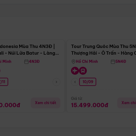
Điểm nổi bật
Điểm nổi
ndonesia Mùa Thu 4N3Đ |
Tour Trung Quôc Mùa Thu 5N
li - Núi Lửa Batur - Làng
Thượng Hải - Ô Trấn - Hàng
puran
(Tour Không Shopping)
í Minh
4N3Đ
Hồ Chí Minh
5N4Đ
/11
10/09
Giá từ:
Xem chi tiết
Xem chi 
90.000đ
15.499.000đ