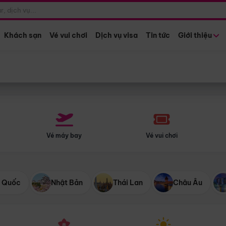
Điểm khởi hành
Tháng khở
Hồ Chí Minh
Bất kỳ 
Khách sạn
Vé vui chơi
Dịch vụ visa
Tin tức
Giới thiệu
Vé máy bay
Vé vui chơi
 Quốc
Nhật Bản
Thái Lan
Châu Âu