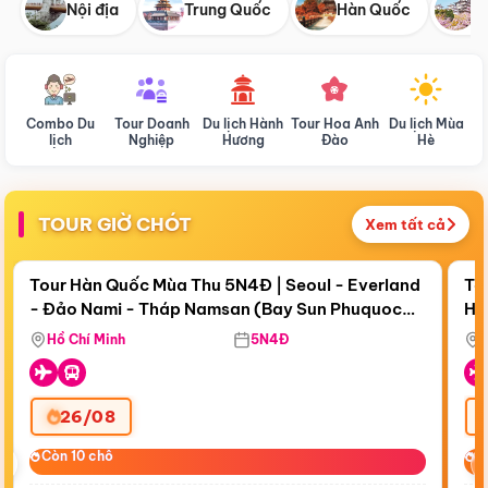
Nội địa
Trung Quốc
Hàn Quốc
N
Combo Du
Tour Doanh
Du lịch Hành
Tour Hoa Anh
Du lịch Mùa
D
lịch
Nghiệp
Hương
Đào
Hè
TOUR GIỜ CHÓT
Xem tất cả
Điểm nổi bật
Còn
18 ngày 06:02:07
Cò
Tour Hàn Quốc Mùa Thu 5N4Đ | Seoul - Everland
To
- Đảo Nami - Tháp Namsan (Bay Sun Phuquoc
Hò
Bay Sun Phuquoc Airways
Tặ
Airways)
Aq
Hồ Chí Minh
5N4Đ
26/08
‹
Còn 10 chỗ
Còn 10 chỗ
C
C