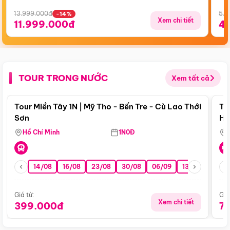
13.999.000đ
5.5
-14%
Xem chi tiết
11.999.000đ
4
TOUR TRONG NƯỚC
Xem tất cả
Điểm nổi bật
Tour Miền Tây 1N | Mỹ Tho - Bến Tre - Cù Lao Thới
To
Sơn
Hu
Hồ Chí Minh
1N0Đ
14/08
16/08
23/08
30/08
06/09
13/09
20/0
Giá từ:
Giá
Xem chi tiết
399.000đ
7