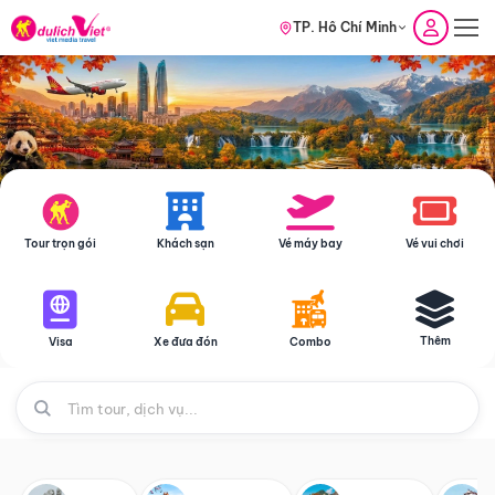
TP. Hồ Chí Minh
Tour trọn gói
Khách sạn
Vé máy bay
Vé vui chơi
Thêm
Visa
Xe đưa đón
Combo