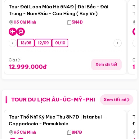
Tour Đài Loan Mùa Hè 5N4Đ | Đài Bắc - Đài
To
Trung - Nam Đầu - Cao Hùng ( Bay Vn)
Tr
Hồ Chí Minh
5N4Đ
13/08
12/09
01/10
Giá từ:
Giá
Xem chi tiết
12.999.000đ
1
TOUR DU LỊCH ÂU-ÚC-MỸ-PHI
Xem tất cả
Điểm nổi bật
Tour Thổ Nhĩ Kỳ Mùa Thu 8N7Đ | Istanbul -
To
Cappadocia - Pamukkale
Đế
Hồ Chí Minh
8N7Đ