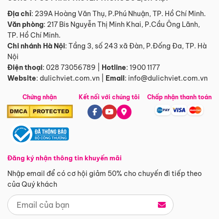
Địa chỉ
: 239A Hoàng Văn Thụ, P.Phú Nhuận, TP. Hồ Chí Minh.
Văn phòng
:
217 Bis Nguyễn Thị Minh Khai, P.Cầu Ông Lãnh,
TP. Hồ Chí Minh.
Chi nhánh Hà Nội
:
Tầng 3, số 243 xã Đàn, P.Đống Đa, TP. Hà
Nội
Điện thoại
:
028 73056789
|
Hotline
:
1900 1177
Website
:
dulichviet.com.vn
|
Email
:
info@dulichviet.com.vn
Chứng nhận
Kết nối với chúng tôi
Chấp nhận thanh toán
Đăng ký nhận thông tin khuyến mãi
Nhập email để có cơ hội giảm 50% cho chuyến đi tiếp theo
của Quý khách