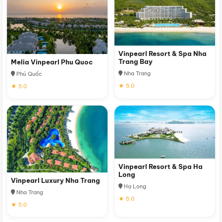
Vinpearl Resort & Spa Nha
Trang Bay
Melia Vinpearl Phu Quoc
Nha Trang
Phú Quốc
★ 5.0
★ 5.0
Vinpearl Resort & Spa Ha
Long
Vinpearl Luxury Nha Trang
Hạ Long
Nha Trang
★ 5.0
★ 5.0