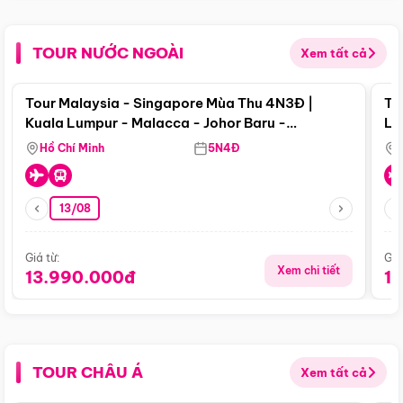
TOUR NƯỚC NGOÀI
Xem tất cả
Điểm nổi bật
Tour Malaysia - Singapore Mùa Thu 4N3Đ |
To
Kuala Lumpur - Malacca - Johor Baru -
Lử
Singapore
Hồ Chí Minh
5N4Đ
13/08
Giá từ:
Giá
Xem chi tiết
13.990.000đ
1
TOUR CHÂU Á
Xem tất cả
Điểm nổi bật