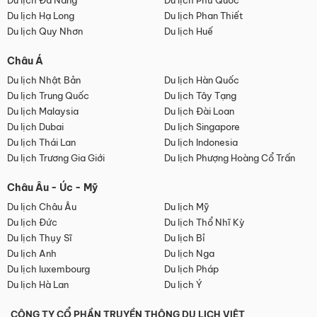
Du lịch Đà Nẵng
Du lịch Phú Quốc
Du lịch Hạ Long
Du lịch Phan Thiết
Du lịch Quy Nhơn
Du lịch Huế
Châu Á
Du lịch Nhật Bản
Du lịch Hàn Quốc
Du lịch Trung Quốc
Du lịch Tây Tạng
Du lịch Malaysia
Du lịch Đài Loan
Du lịch Dubai
Du lịch Singapore
Du lịch Thái Lan
Du lịch Indonesia
Du lịch Trương Gia Giới
Du lịch Phượng Hoàng Cổ Trấn
Châu Âu - Úc - Mỹ
Du lịch Châu Âu
Du lịch Mỹ
Du lịch Đức
Du lịch Thổ Nhĩ Kỳ
Du lịch Thụy Sĩ
Du lịch Bỉ
Du lịch Anh
Du lịch Nga
Du lịch luxembourg
Du lịch Pháp
Du lịch Hà Lan
Du lịch Ý
CÔNG TY CỔ PHẦN TRUYỀN THÔNG DU LỊCH VIỆT