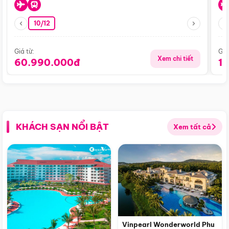
10/12
Giá từ:
Giá
Xem chi tiết
60.990.000đ
1
KHÁCH SẠN NỔI BẬT
Xem tất cả
Vinpearl Wonderworld Phu