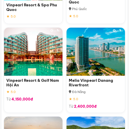
Quoc
Vinpearl Resort & Spa Phu
Phú Quốc
Quoc
★ 5.0
★ 5.0
Vinpearl Resort & Golf Nam
Melia Vinpearl Danang
Hội An
Riverfront
★ 5.0
Đà Nẵng
Từ
4,150,000đ
★ 5.0
Từ
2,400,000đ