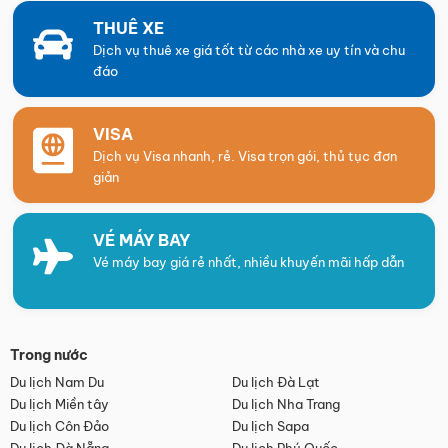
THUÊ XE
Dịch vụ thuê xe giá tốt từ các nhà xe uy tín và chu
đáo
VISA
Dịch vụ Visa nhanh, rẻ. Visa trọn gói, thủ tục đơn
giản
VÉ MÁY BAY
Vé máy bay giá rẻ nhất, nhiều khuyến mãi hấp dẫn
Trong nước
Du lịch Nam Du
Du lịch Đà Lạt
Du lịch Miền tây
Du lịch Nha Trang
Du lịch Côn Đảo
Du lịch Sapa