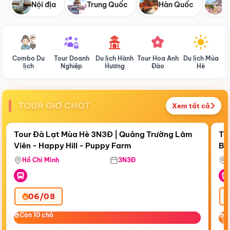
Nội địa
Trung Quốc
Hàn Quốc
N
Combo Du
Tour Doanh
Du lịch Hành
Tour Hoa Anh
Du lịch Mùa
D
lịch
Nghiệp
Hương
Đào
Hè
TOUR GIỜ CHÓT
Xem tất cả
Điểm nổi bật
Còn
18:09:14
Cò
Tour Đà Lạt Mùa Hè 3N3Đ | Quảng Trường Lâm
To
Viên - Happy Hill - Puppy Farm
Bế
Ma
Hồ Chí Minh
3N3Đ
06/08
‹
Còn 10 chỗ
Còn 10 chỗ
C
C