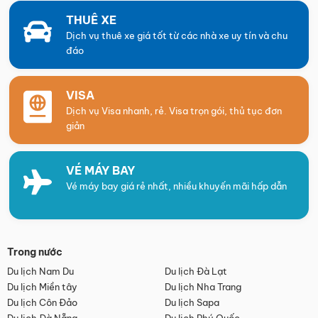
THUÊ XE
Dịch vụ thuê xe giá tốt từ các nhà xe uy tín và chu
đáo
VISA
Dịch vụ Visa nhanh, rẻ. Visa trọn gói, thủ tục đơn
giản
VÉ MÁY BAY
Vé máy bay giá rẻ nhất, nhiều khuyến mãi hấp dẫn
Trong nước
Du lịch Nam Du
Du lịch Đà Lạt
Du lịch Miền tây
Du lịch Nha Trang
Du lịch Côn Đảo
Du lịch Sapa