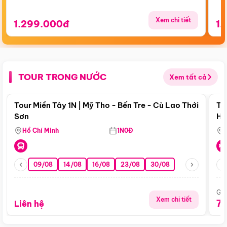
Xem chi tiết
1.299.000đ
1.
TOUR TRONG NƯỚC
Xem tất cả
Điểm nổi bật
Tour Miền Tây 1N | Mỹ Tho - Bến Tre - Cù Lao Thới
To
Sơn
Hu
Hồ Chí Minh
1N0Đ
09/08
14/08
16/08
23/08
30/08
Giá
Xem chi tiết
7
Liên hệ