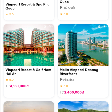
Quoc
Vinpearl Resort & Spa Phu
Phú Quốc
Quoc
★ 5.0
★ 5.0
Vinpearl Resort & Golf Nam
Melia Vinpearl Danang
Hội An
Riverfront
★ 5.0
Đà Nẵng
Từ
4,150,000đ
★ 5.0
Từ
2,400,000đ