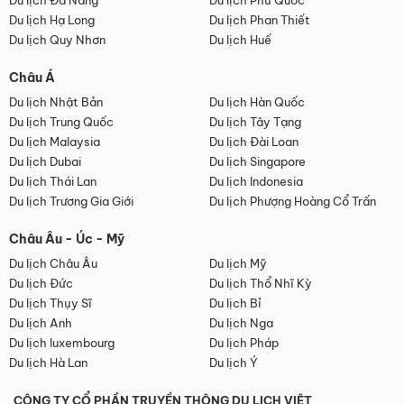
Du lịch Đà Nẵng
Du lịch Phú Quốc
Du lịch Hạ Long
Du lịch Phan Thiết
Du lịch Quy Nhơn
Du lịch Huế
Châu Á
Du lịch Nhật Bản
Du lịch Hàn Quốc
Du lịch Trung Quốc
Du lịch Tây Tạng
Du lịch Malaysia
Du lịch Đài Loan
Du lịch Dubai
Du lịch Singapore
Du lịch Thái Lan
Du lịch Indonesia
Du lịch Trương Gia Giới
Du lịch Phượng Hoàng Cổ Trấn
Châu Âu - Úc - Mỹ
Du lịch Châu Âu
Du lịch Mỹ
Du lịch Đức
Du lịch Thổ Nhĩ Kỳ
Du lịch Thụy Sĩ
Du lịch Bỉ
Du lịch Anh
Du lịch Nga
Du lịch luxembourg
Du lịch Pháp
Du lịch Hà Lan
Du lịch Ý
CÔNG TY CỔ PHẦN TRUYỀN THÔNG DU LỊCH VIỆT