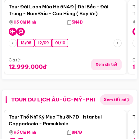
Tour Đài Loan Mùa Hè 5N4Đ | Đài Bắc - Đài
To
Trung - Nam Đầu - Cao Hùng ( Bay Vn)
Tr
Hồ Chí Minh
5N4Đ
13/08
12/09
01/10
Giá từ:
Giá
Xem chi tiết
12.999.000đ
1
TOUR DU LỊCH ÂU-ÚC-MỸ-PHI
Xem tất cả
Điểm nổi bật
Tour Thổ Nhĩ Kỳ Mùa Thu 8N7Đ | Istanbul -
To
Cappadocia - Pamukkale
Hồ Chí Minh
8N7Đ