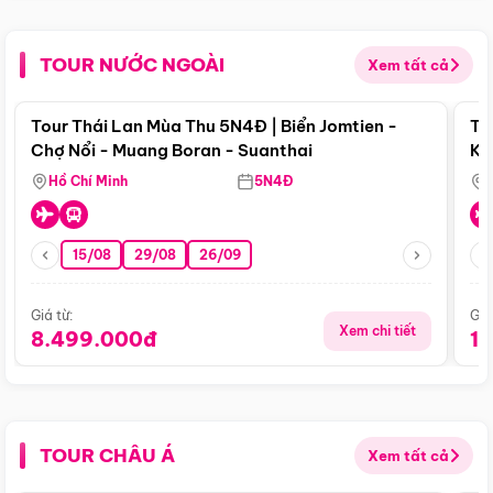
TOUR NƯỚC NGOÀI
Xem tất cả
Điểm nổi bật
Tour Thái Lan Mùa Thu 5N4Đ | Biển Jomtien -
To
Chợ Nổi - Muang Boran - Suanthai
Ku
Si
Hồ Chí Minh
5N4Đ
15/08
29/08
26/09
Giá từ:
Giá
Xem chi tiết
8.499.000đ
1
TOUR CHÂU Á
Xem tất cả
Điểm nổi bật