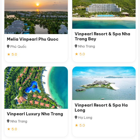
Vinpearl Resort & Spa Nha
Trang Bay
Melia Vinpearl Phu Quoc
Nha Trang
Phú Quốc
★ 5.0
★ 5.0
Vinpearl Resort & Spa Ha
Long
Vinpearl Luxury Nha Trang
Hạ Long
Nha Trang
★ 5.0
★ 5.0