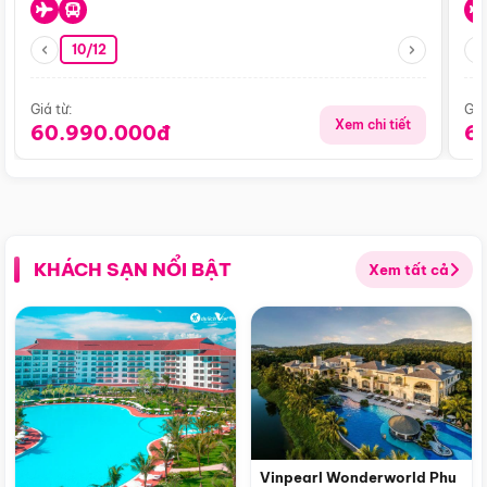
10/12
Giá từ:
Giá
Xem chi tiết
60.990.000đ
6
KHÁCH SẠN NỔI BẬT
Xem tất cả
Vinpearl Wonderworld Phu