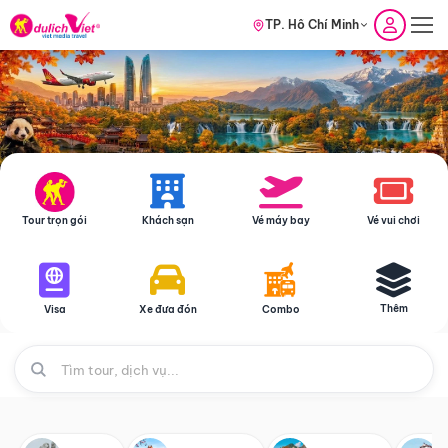
TP. Hồ Chí Minh
Tour trọn gói
Khách sạn
Vé máy bay
Vé vui chơi
Thêm
Visa
Xe đưa đón
Combo