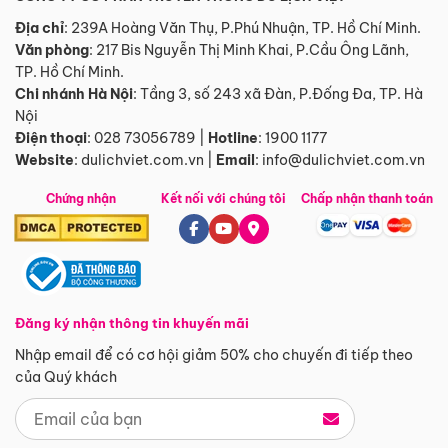
Địa chỉ
: 239A Hoàng Văn Thụ, P.Phú Nhuận, TP. Hồ Chí Minh.
Văn phòng
:
217 Bis Nguyễn Thị Minh Khai, P.Cầu Ông Lãnh,
TP. Hồ Chí Minh.
Chi nhánh Hà Nội
:
Tầng 3, số 243 xã Đàn, P.Đống Đa, TP. Hà
Nội
Điện thoại
:
028 73056789
|
Hotline
:
1900 1177
Website
:
dulichviet.com.vn
|
Email
:
info@dulichviet.com.vn
Chứng nhận
Kết nối với chúng tôi
Chấp nhận thanh toán
Đăng ký nhận thông tin khuyến mãi
Nhập email để có cơ hội giảm 50% cho chuyến đi tiếp theo
của Quý khách