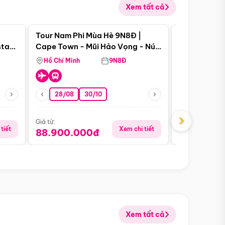
Xem tất cả
 bật
Điểm nổi bật
Tour Nam Phi Mùa Hè 9N8Đ |
Tour Mỹ Mùa
star
Cape Town - Mũi Hảo Vọng - Núi
Hoa Kỳ - Me
Bàn - Johannesburg - Pretoria -
Hồ Chí Minh
9N8Đ
Hồ Chí Minh
Safari - Lodge
28/08
30/10
29/08
›
Giá từ:
Giá từ:
tiết
Xem chi tiết
88.900.000đ
59.900.
Xem tất cả