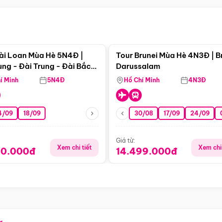
Điểm nổi bật
Điểm nổi
ài Loan Mùa Hè 5N4Đ |
Tour Brunei Mùa Hè 4N3Đ | B
ng - Đài Trung - Đài Bắc
Darussalam
j)
í Minh
5N4Đ
Hồ Chí Minh
4N3Đ
4/09
18/09
30/08
17/09
24/09
Giá từ:
Xem chi tiết
Xem chi 
90.000đ
14.499.000đ