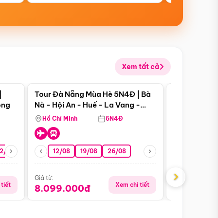
Xem tất cả
 bật
Điểm nổi bật
|
Tour Đà Nẵng Mùa Hè 5N4Đ | Bà
Tour Đà Nẵn
ong
Nà - Hội An - Huế - La Vang -
Nà - Hội An
Động Thiên Đường
Nha
Hồ Chí Minh
5N4Đ
Hồ Chí Minh
2/08
26/08
05/09
12/08
19/08
09/09
26/08
12/09
13/08
›
Giá từ:
Giá từ:
tiết
Xem chi tiết
8.099.000đ
6.899.00