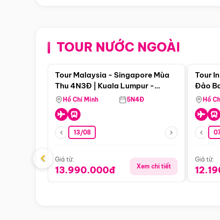
TOUR NƯỚC NGOÀI
Điểm nổi bật
Tour Malaysia - Singapore Mùa
Tour I
Thu 4N3Đ | Kuala Lumpur -
Đảo Ba
Malacca - Johor Baru -
Pengli
Hồ Chí Minh
5N4Đ
Hồ Ch
Singapore
13/08
07
‹
Giá từ:
Giá từ:
Xem chi tiết
13.990.000đ
12.1