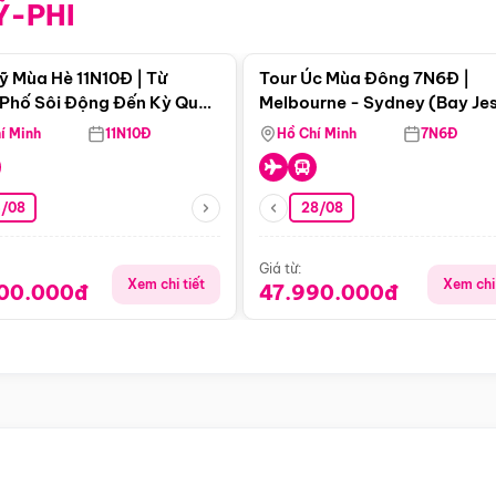
Ỹ-PHI
Điểm nổi bật
Điểm nổi
ỹ Mùa Hè 11N10Đ | Từ
Tour Úc Mùa Đông 7N6Đ |
Phố Sôi Động Đến Kỳ Quan
Melbourne - Sydney (Bay Je
Nhiên Mỹ
Airways)
í Minh
11N10Đ
Hồ Chí Minh
7N6Đ
4/08
28/08
Giá từ:
Xem chi tiết
Xem chi 
900.000đ
47.990.000đ