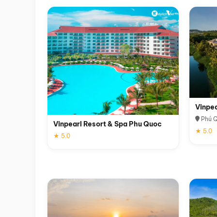
Vinpe
Phú 
Vinpearl Resort & Spa Phu Quoc
★ 5.0
★ 5.0