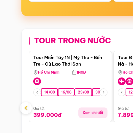
TOUR TRONG NƯỚC
Điểm nổi bật
Tour Miền Tây 1N | Mỹ Tho - Bến
Tour Đ
Tre - Cù Lao Thới Sơn
Nà - H
Nha
Hồ Chí Minh
1N0Đ
Hồ Ch
14/08
16/08
23/08
30/08
06/09
12
1
‹
Giá từ:
Giá từ:
Xem chi tiết
399.000đ
7.89