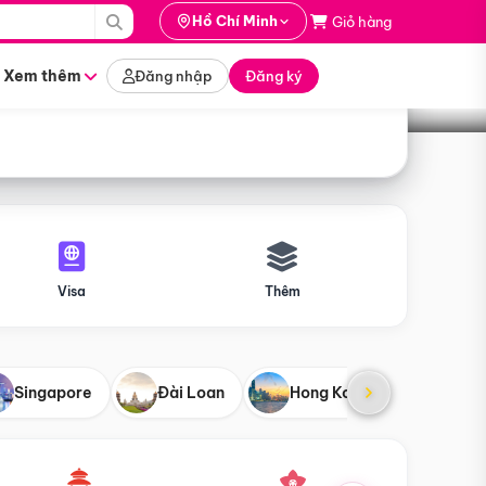
i hành
Hồ Chí Minh
Giỏ hàng
Tìm tour
tháng nào
Xem thêm
Đăng nhập
Đăng ký
Visa
Thêm
Singapore
Đài Loan
Hong Kong
Mỹ