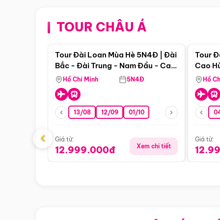
TOUR CHÂU Á
Điểm nổi bật
Tour Đài Loan Mùa Hè 5N4Đ | Đài
Tour Đ
Bắc - Đài Trung - Nam Đầu - Cao
Cao Hù
Hùng ( Bay Vn)
(Bay V
Hồ Chí Minh
5N4Đ
Hồ Ch
13/08
12/09
01/10
0
‹
Giá từ:
Giá từ:
Xem chi tiết
12.999.000đ
12.9