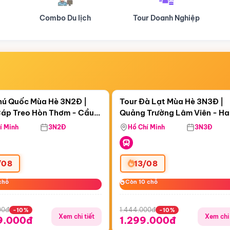
Tour Doanh Nghiệp
Du lịch Hành Hương
Điểm nổi bật
Điểm nổi
ngày 03:42:13
Còn
05 ngày 03:42:13
hú Quốc Mùa Hè 3N2Đ |
Tour Đà Lạt Mùa Hè 3N3Đ |
áp Treo Hòn Thơm - Cầu
Quảng Trường Lâm Viên - H
áp Treo Hòn Thơm
Công Viên Nước Aquatopia
Hill - Puppy Farm
í Minh
3N2Đ
Hồ Chí Minh
3N3Đ
/08
13/08
chỗ
chỗ
Còn 10 chỗ
Còn 10 chỗ
00đ
1.444.000đ
-10%
-10%
Xem chi tiết
Xem chi 
9.000đ
1.299.000đ