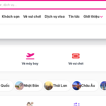
Điểm khởi hành
Tháng khở
Hồ Chí Minh
Bất kỳ 
Khách sạn
Vé vui chơi
Dịch vụ visa
Tin tức
Giới thiệu
Vé máy bay
Vé vui chơi
 Quốc
Nhật Bản
Thái Lan
Châu Âu