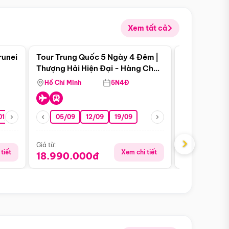
Xem tất cả
 bật
Điểm nổi bật
runei
Tour Trung Quốc 5 Ngày 4 Đêm |
Tour Trung 
Tour Hè
Thượng Hải Hiện Đại - Hàng Châu
Ân Thi - Trư
Nên Thơ - Ô Trấn Cổ Kính
Hồ Chí Minh
5N4Đ
Hồ Chí Minh
01/10
15/10
29/10
05/09
12/09
19/09
16/08
›
Giá từ:
Giá từ:
tiết
Xem chi tiết
18.990.000đ
16.990.0