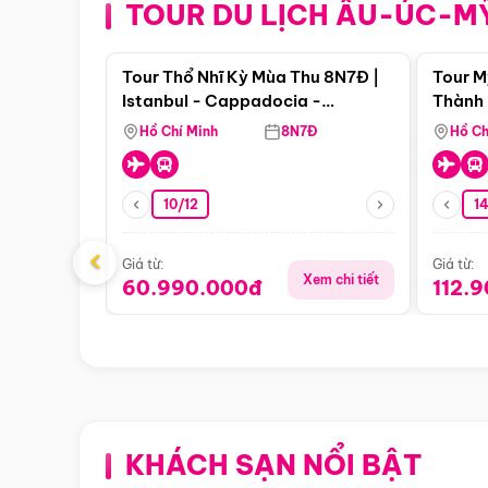
TOUR DU LỊCH ÂU-ÚC-M
Điểm nổi bật
Tour Thổ Nhĩ Kỳ Mùa Thu 8N7Đ |
Tour M
Istanbul - Cappadocia -
Thành 
Pamukkale
Thiên 
Hồ Chí Minh
8N7Đ
Hồ Ch
10/12
1
‹
Giá từ:
Giá từ:
Xem chi tiết
60.990.000đ
112.
KHÁCH SẠN NỔI BẬT