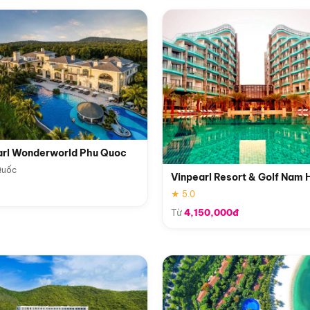
arl Wonderworld Phu Quoc
Quốc
Vinpearl Resort & Golf Nam 
★ 5.0
Từ
4,150,000đ