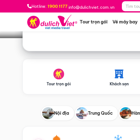
Bạn muốn đi đâu?
*
Hotline:
1900 1177
info@dulichviet.com.vn
Tour trọn gói
Vé máy bay
Tour trọn gói
Khách sạn
Nội địa
Trung Quốc
Hàn