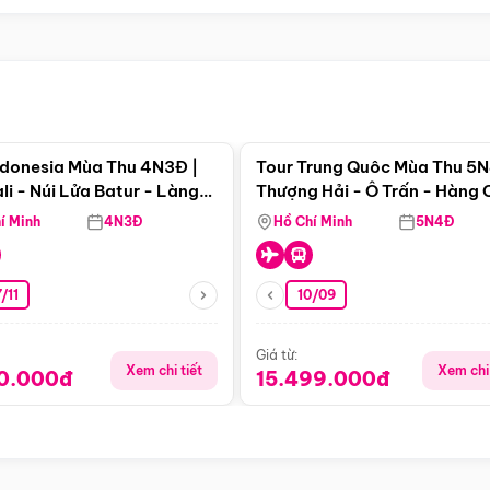
Điểm nổi bật
Điểm nổi
ndonesia Mùa Thu 4N3Đ |
Tour Trung Quôc Mùa Thu 5N
li - Núi Lửa Batur - Làng
Thượng Hải - Ô Trấn - Hàng
puran
(Tour Không Shopping)
í Minh
4N3Đ
Hồ Chí Minh
5N4Đ
/11
10/09
Giá từ:
Xem chi tiết
Xem chi 
90.000đ
15.499.000đ