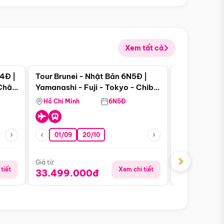
Xem tất cả
 bật
Điểm nổi bật
4Đ |
Tour Brunei - Nhật Bản 6N5Đ |
Tour Campu
 Châu
Yamanashi - Fuji - Tokyo - Chiba
Siem Reap -
- Freeday
Hồ Chí Minh
6N5Đ
Hồ Chí Minh
01/09
20/10
13/08
›
Giá từ:
Giá từ:
tiết
Xem chi tiết
33.499.000đ
5.650.00