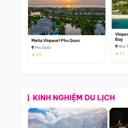
Vinpea
Bay
Melia Vinpearl Phu Quoc
Nha T
Phú Quốc
★ 5.0
★ 5.0
KINH NGHIỆM DU LỊCH