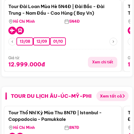
Tour Đài Loan Mùa Hè 5N4Đ | Đài Bắc - Đài
To
Trung - Nam Đầu - Cao Hùng ( Bay Vn)
Tr
Hồ Chí Minh
5N4Đ
13/08
12/09
01/10
Giá từ:
Giá
Xem chi tiết
12.999.000đ
1
TOUR DU LỊCH ÂU-ÚC-MỸ-PHI
Xem tất cả
Điểm nổi bật
Tour Thổ Nhĩ Kỳ Mùa Thu 8N7Đ | Istanbul -
To
Cappadocia - Pamukkale
Đế
Hồ Chí Minh
8N7Đ