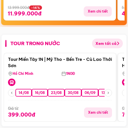
13.999.000đ
5.5
-14%
Xem chi tiết
11.999.000đ
4
TOUR TRONG NƯỚC
Xem tất cả
Điểm nổi bật
Tour Miền Tây 1N | Mỹ Tho - Bến Tre - Cù Lao Thới
To
Sơn
Hu
Hồ Chí Minh
1N0Đ
14/08
16/08
23/08
30/08
06/09
13/09
20/0
Giá từ:
Giá
Xem chi tiết
399.000đ
7