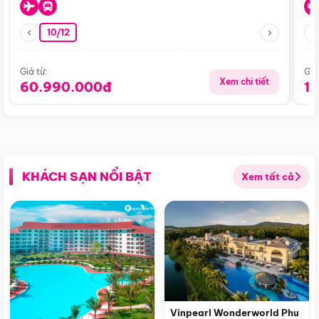
10/12
Giá từ:
Giá
Xem chi tiết
60.990.000đ
1
KHÁCH SẠN NỔI BẬT
Xem tất cả
Vinpearl Wonderworld Phu