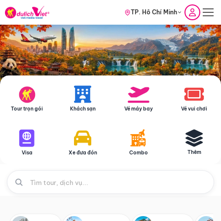
TP. Hồ Chí Minh
Tour trọn gói
Khách sạn
Vé máy bay
Vé vui chơi
Thêm
Visa
Xe đưa đón
Combo