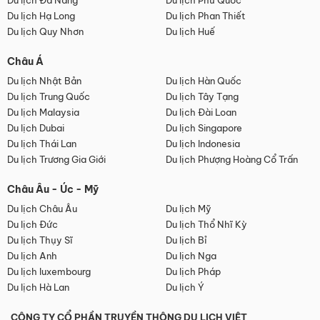
Du lịch Đà Nẵng
Du lịch Phú Quốc
Du lịch Hạ Long
Du lịch Phan Thiết
Du lịch Quy Nhơn
Du lịch Huế
Châu Á
Du lịch Nhật Bản
Du lịch Hàn Quốc
Du lịch Trung Quốc
Du lịch Tây Tạng
Du lịch Malaysia
Du lịch Đài Loan
Du lịch Dubai
Du lịch Singapore
Du lịch Thái Lan
Du lịch Indonesia
Du lịch Trương Gia Giới
Du lịch Phượng Hoàng Cổ Trấn
Châu Âu - Úc - Mỹ
Du lịch Châu Âu
Du lịch Mỹ
Du lịch Đức
Du lịch Thổ Nhĩ Kỳ
Du lịch Thụy Sĩ
Du lịch Bỉ
Du lịch Anh
Du lịch Nga
Du lịch luxembourg
Du lịch Pháp
Du lịch Hà Lan
Du lịch Ý
CÔNG TY CỔ PHẦN TRUYỀN THÔNG DU LỊCH VIỆT