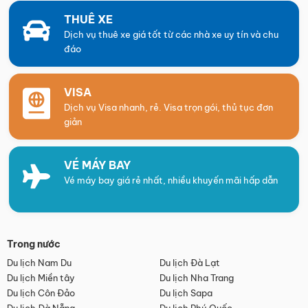
THUÊ XE
Dịch vụ thuê xe giá tốt từ các nhà xe uy tín và chu
đáo
VISA
Dịch vụ Visa nhanh, rẻ. Visa trọn gói, thủ tục đơn
giản
VÉ MÁY BAY
Vé máy bay giá rẻ nhất, nhiều khuyến mãi hấp dẫn
Trong nước
Du lịch Nam Du
Du lịch Đà Lạt
Du lịch Miền tây
Du lịch Nha Trang
Du lịch Côn Đảo
Du lịch Sapa