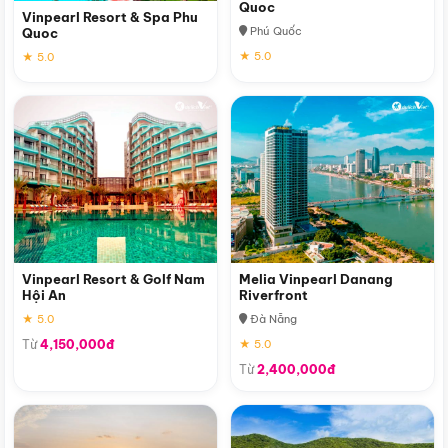
Quoc
Vinpearl Resort & Spa Phu
Phú Quốc
Quoc
★ 5.0
★ 5.0
Vinpearl Resort & Golf Nam
Melia Vinpearl Danang
Hội An
Riverfront
★ 5.0
Đà Nẵng
Từ
4,150,000đ
★ 5.0
Từ
2,400,000đ