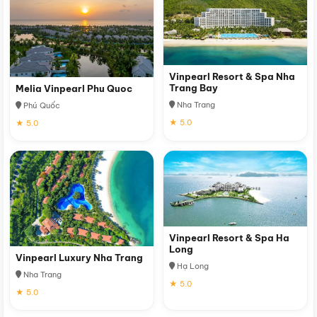
Vinpearl Resort & Spa Nha
Trang Bay
Melia Vinpearl Phu Quoc
Nha Trang
Phú Quốc
★ 5.0
★ 5.0
Vinpearl Resort & Spa Ha
Long
Vinpearl Luxury Nha Trang
Hạ Long
Nha Trang
★ 5.0
★ 5.0