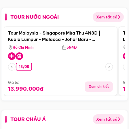
TOUR NƯỚC NGOÀI
Xem tất cả
Điểm nổi bật
Tour Malaysia - Singapore Mùa Thu 4N3Đ |
To
Kuala Lumpur - Malacca - Johor Baru -
Lử
Singapore
Hồ Chí Minh
5N4Đ
13/08
Giá từ:
Giá
Xem chi tiết
13.990.000đ
1
TOUR CHÂU Á
Xem tất cả
Điểm nổi bật