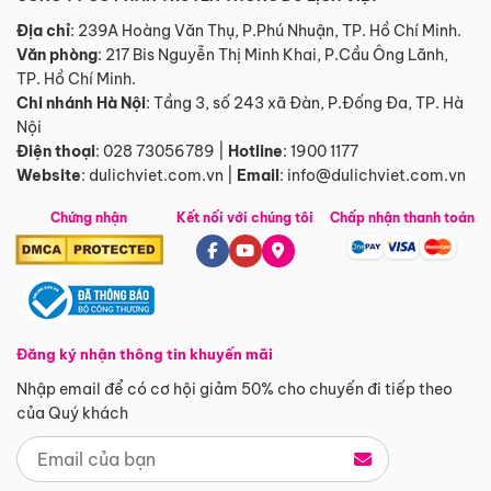
Địa chỉ
: 239A Hoàng Văn Thụ, P.Phú Nhuận, TP. Hồ Chí Minh.
Văn phòng
:
217 Bis Nguyễn Thị Minh Khai, P.Cầu Ông Lãnh,
TP. Hồ Chí Minh.
Chi nhánh Hà Nội
:
Tầng 3, số 243 xã Đàn, P.Đống Đa, TP. Hà
Nội
Điện thoại
:
028 73056789
|
Hotline
:
1900 1177
Website
:
dulichviet.com.vn
|
Email
:
info@dulichviet.com.vn
Chứng nhận
Kết nối với chúng tôi
Chấp nhận thanh toán
Đăng ký nhận thông tin khuyến mãi
Nhập email để có cơ hội giảm 50% cho chuyến đi tiếp theo
của Quý khách