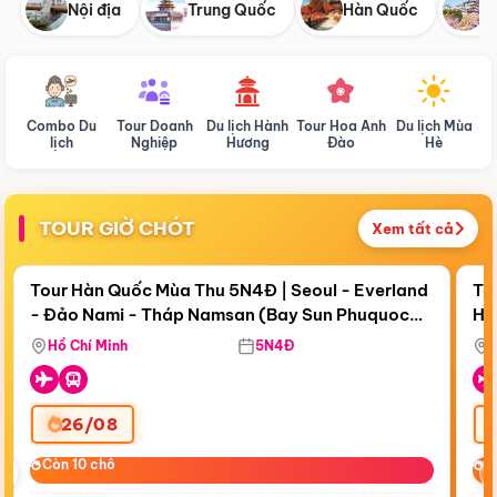
Nội địa
Trung Quốc
Hàn Quốc
N
Combo Du
Tour Doanh
Du lịch Hành
Tour Hoa Anh
Du lịch Mùa
D
lịch
Nghiệp
Hương
Đào
Hè
TOUR GIỜ CHÓT
Xem tất cả
Điểm nổi bật
Còn
18 ngày 01:53:23
Cò
Tour Hàn Quốc Mùa Thu 5N4Đ | Seoul - Everland
To
- Đảo Nami - Tháp Namsan (Bay Sun Phuquoc
Hò
Bay Sun Phuquoc Airways
Tặ
Airways)
Aq
Hồ Chí Minh
5N4Đ
26/08
‹
Còn 10 chỗ
Còn 10 chỗ
C
C