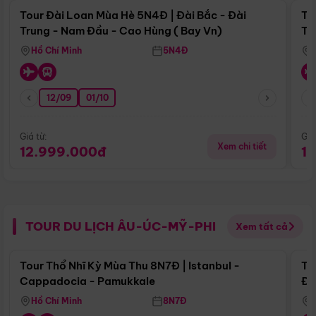
Tour Đài Loan Mùa Hè 5N4Đ | Đài Bắc - Đài
To
Trung - Nam Đầu - Cao Hùng ( Bay Vn)
Tr
Hồ Chí Minh
5N4Đ
12/09
01/10
Giá từ:
Giá
Xem chi tiết
12.999.000đ
1
TOUR DU LỊCH ÂU-ÚC-MỸ-PHI
Xem tất cả
Điểm nổi bật
Tour Thổ Nhĩ Kỳ Mùa Thu 8N7Đ | Istanbul -
To
Cappadocia - Pamukkale
Đế
Hồ Chí Minh
8N7Đ