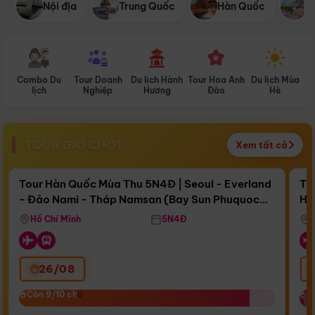
Nội địa
Trung Quốc
Hàn Quốc
N
Combo Du
Tour Doanh
Du lịch Hành
Tour Hoa Anh
Du lịch Mùa
D
lịch
Nghiệp
Hương
Đào
Hè
TOUR GIỜ CHÓT
Xem tất cả
Điểm nổi bật
Còn
17 ngày 05:00:46
Cò
Tour Hàn Quốc Mùa Thu 5N4Đ | Seoul - Everland
To
- Đảo Nami - Tháp Namsan (Bay Sun Phuquoc
Hò
Bay Sun Phuquoc Airways
Tặ
Airways)
Aq
Hồ Chí Minh
5N4Đ
26/08
‹
Còn 9/10 chỗ
Còn 9/10 chỗ
C
C