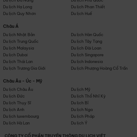
Du lịch Đà Nẵng
Du lịch Phú Quốc
Du lịch Hạ Long
Du lịch Phan Thiết
Du lịch Quy Nhơn
Du lịch Huế
Châu Á
Du lịch Nhật Bản
Du lịch Hàn Quốc
Du lịch Trung Quốc
Du lịch Tây Tạng
Du lịch Malaysia
Du lịch Đài Loan
Du lịch Dubai
Du lịch Singapore
Du lịch Thái Lan
Du lịch Indonesia
Du lịch Trương Gia Giới
Du lịch Phượng Hoàng Cổ Trấn
Châu Âu - Úc - Mỹ
Du lịch Châu Âu
Du lịch Mỹ
Du lịch Đức
Du lịch Thổ Nhĩ Kỳ
Du lịch Thụy Sĩ
Du lịch Bỉ
Du lịch Anh
Du lịch Nga
Du lịch luxembourg
Du lịch Pháp
Du lịch Hà Lan
Du lịch Ý
CÔNG TY CỔ PHẦN TRUYỀN THÔNG DU LỊCH VIỆT