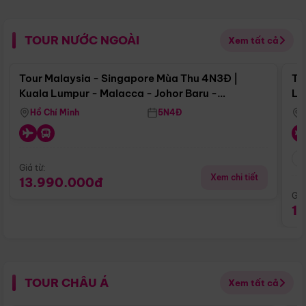
TOUR NƯỚC NGOÀI
Xem tất cả
Điểm nổi bật
Tour Malaysia - Singapore Mùa Thu 4N3Đ |
To
Kuala Lumpur - Malacca - Johor Baru -
Lử
Singapore
Hồ Chí Minh
5N4Đ
Giá từ:
Xem chi tiết
13.990.000đ
Giá
1
TOUR CHÂU Á
Xem tất cả
Điểm nổi bật