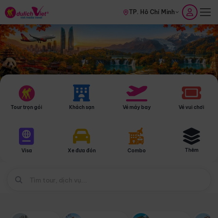
TP. Hồ Chí Minh
Tour trọn gói
Khách sạn
Vé máy bay
Vé vui chơi
Thêm
Visa
Xe đưa đón
Combo