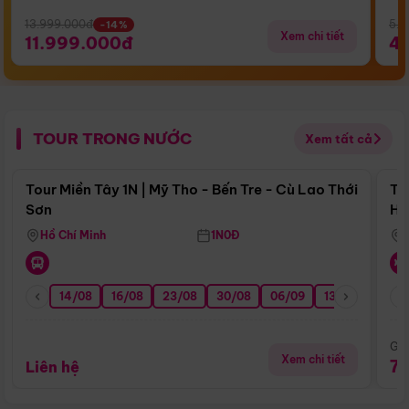
13.999.000đ
5.5
-14%
Xem chi tiết
11.999.000đ
4
TOUR TRONG NƯỚC
Xem tất cả
Điểm nổi bật
Tour Miền Tây 1N | Mỹ Tho - Bến Tre - Cù Lao Thới
To
Sơn
Hu
Hồ Chí Minh
1N0Đ
14/08
16/08
23/08
30/08
06/09
13/09
20/0
Giá
Xem chi tiết
7
Liên hệ