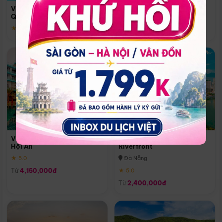
Quoc
Vinpearl Resort & Spa Phu
Phú Quốc
Quoc
★ 5.0
★ 5.0
Vinpearl Resort & Golf Nam
Melia Vinpearl Danang
Hội An
Riverfront
★ 5.0
Đà Nẵng
Từ
4,150,000đ
★ 5.0
Từ
2,400,000đ