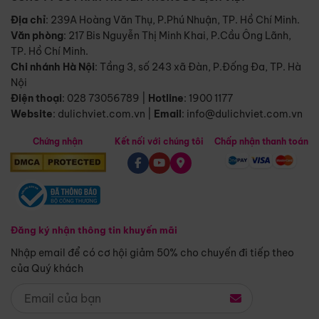
Địa chỉ
: 239A Hoàng Văn Thụ, P.Phú Nhuận, TP. Hồ Chí Minh.
Văn phòng
:
217 Bis Nguyễn Thị Minh Khai, P.Cầu Ông Lãnh,
TP. Hồ Chí Minh.
Chi nhánh Hà Nội
:
Tầng 3, số 243 xã Đàn, P.Đống Đa, TP. Hà
Nội
Điện thoại
:
028 73056789
|
Hotline
:
1900 1177
Website
:
dulichviet.com.vn
|
Email
:
info@dulichviet.com.vn
Chứng nhận
Kết nối với chúng tôi
Chấp nhận thanh toán
Đăng ký nhận thông tin khuyến mãi
Nhập email để có cơ hội giảm 50% cho chuyến đi tiếp theo
của Quý khách