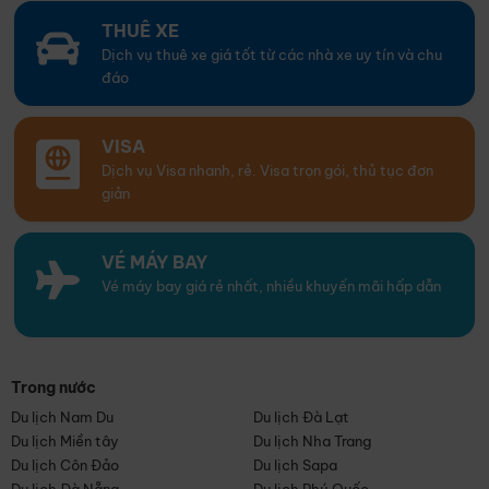
THUÊ XE
Dịch vụ thuê xe giá tốt từ các nhà xe uy tín và chu
đáo
VISA
Dịch vụ Visa nhanh, rẻ. Visa trọn gói, thủ tục đơn
giản
VÉ MÁY BAY
Vé máy bay giá rẻ nhất, nhiều khuyến mãi hấp dẫn
Trong nước
Du lịch Nam Du
Du lịch Đà Lạt
Du lịch Miền tây
Du lịch Nha Trang
Du lịch Côn Đảo
Du lịch Sapa