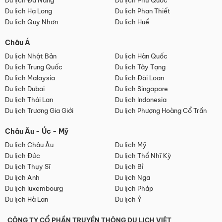
Du lịch Đà Nẵng
Du lịch Phú Quốc
Du lịch Hạ Long
Du lịch Phan Thiết
Du lịch Quy Nhơn
Du lịch Huế
Châu Á
Du lịch Nhật Bản
Du lịch Hàn Quốc
Du lịch Trung Quốc
Du lịch Tây Tạng
Du lịch Malaysia
Du lịch Đài Loan
Du lịch Dubai
Du lịch Singapore
Du lịch Thái Lan
Du lịch Indonesia
Du lịch Trương Gia Giới
Du lịch Phượng Hoàng Cổ Trấn
Châu Âu - Úc - Mỹ
Du lịch Châu Âu
Du lịch Mỹ
Du lịch Đức
Du lịch Thổ Nhĩ Kỳ
Du lịch Thụy Sĩ
Du lịch Bỉ
Du lịch Anh
Du lịch Nga
Du lịch luxembourg
Du lịch Pháp
Du lịch Hà Lan
Du lịch Ý
CÔNG TY CỔ PHẦN TRUYỀN THÔNG DU LỊCH VIỆT