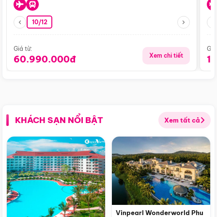
10/12
Giá từ:
Giá
Xem chi tiết
60.990.000đ
1
KHÁCH SẠN NỔI BẬT
Xem tất cả
Vinpearl Wonderworld Phu