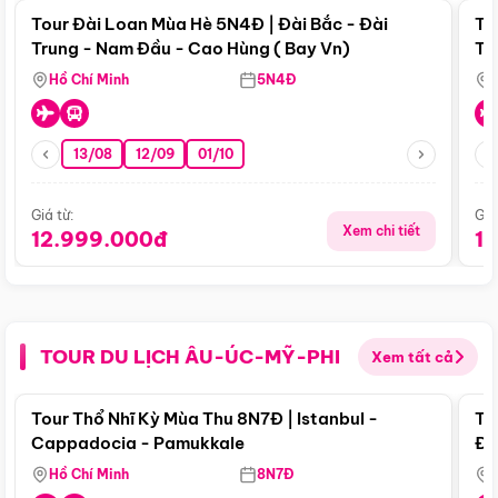
Tour Đài Loan Mùa Hè 5N4Đ | Đài Bắc - Đài
To
Trung - Nam Đầu - Cao Hùng ( Bay Vn)
Tr
Hồ Chí Minh
5N4Đ
13/08
12/09
01/10
Giá từ:
Giá
Xem chi tiết
12.999.000đ
1
TOUR DU LỊCH ÂU-ÚC-MỸ-PHI
Xem tất cả
Điểm nổi bật
Tour Thổ Nhĩ Kỳ Mùa Thu 8N7Đ | Istanbul -
To
Cappadocia - Pamukkale
Đế
Hồ Chí Minh
8N7Đ