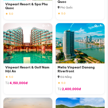
Quoc
Vinpearl Resort & Spa Phu
Phú Quốc
Quoc
★ 5.0
★ 5.0
Vinpearl Resort & Golf Nam
Melia Vinpearl Danang
Hội An
Riverfront
★ 5.0
Đà Nẵng
Từ
4,150,000đ
★ 5.0
Từ
2,400,000đ