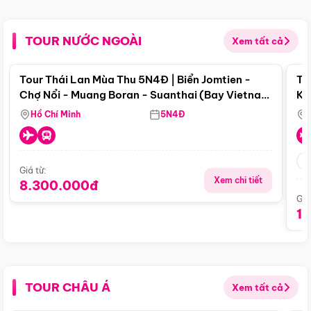
TOUR NƯỚC NGOÀI
Xem tất cả
Điểm nổi bật
Tour Thái Lan Mùa Thu 5N4Đ | Biển Jomtien -
To
Chợ Nổi - Muang Boran - Suanthai (Bay Vietnam
Ku
Airlines)
Si
Hồ Chí Minh
5N4Đ
Giá từ:
Xem chi tiết
8.300.000đ
Giá
1
TOUR CHÂU Á
Xem tất cả
Điểm nổi bật