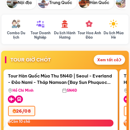
Nội địa
Trung Quốc
Hàn Quốc
N
Combo Du
Tour Doanh
Du lịch Hành
Tour Hoa Anh
Du lịch Mùa
D
lịch
Nghiệp
Hương
Đào
Hè
TOUR GIỜ CHÓT
Xem tất cả
Điểm nổi bật
Còn
18 ngày 13:18:21
Cò
Tour Hàn Quốc Mùa Thu 5N4Đ | Seoul - Everland
To
- Đảo Nami - Tháp Namsan (Bay Sun Phuquoc
Hò
Bay Sun Phuquoc Airways
Tặ
Airways)
Aq
Hồ Chí Minh
5N4Đ
26/08
‹
Còn 10 chỗ
Còn 10 chỗ
C
C