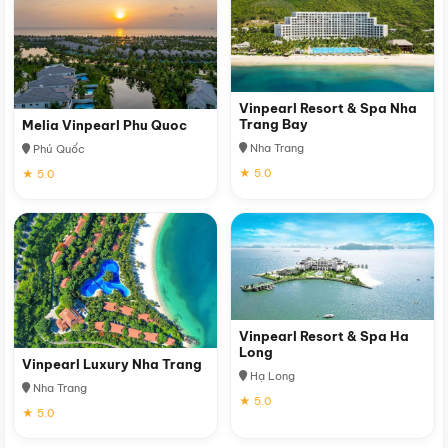
Vinpearl Resort & Spa Nha
Trang Bay
Melia Vinpearl Phu Quoc
Nha Trang
Phú Quốc
★ 5.0
★ 5.0
Vinpearl Resort & Spa Ha
Long
Vinpearl Luxury Nha Trang
Hạ Long
Nha Trang
★ 5.0
★ 5.0