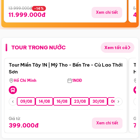
13.999.000đ
5.5
-14%
Xem chi tiết
11.999.000đ
4
TOUR TRONG NƯỚC
Xem tất cả
Điểm nổi bật
Tour Miền Tây 1N | Mỹ Tho - Bến Tre - Cù Lao Thới
To
Sơn
Hu
Hồ Chí Minh
1N0Đ
09/08
14/08
16/08
23/08
30/08
06/09
13/0
Giá từ:
Giá
Xem chi tiết
399.000đ
7