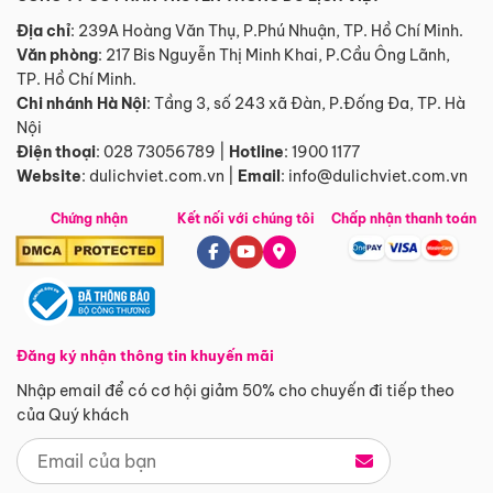
Địa chỉ
: 239A Hoàng Văn Thụ, P.Phú Nhuận, TP. Hồ Chí Minh.
Văn phòng
:
217 Bis Nguyễn Thị Minh Khai, P.Cầu Ông Lãnh,
TP. Hồ Chí Minh.
Chi nhánh Hà Nội
:
Tầng 3, số 243 xã Đàn, P.Đống Đa, TP. Hà
Nội
Điện thoại
:
028 73056789
|
Hotline
:
1900 1177
Website
:
dulichviet.com.vn
|
Email
:
info@dulichviet.com.vn
Chứng nhận
Kết nối với chúng tôi
Chấp nhận thanh toán
Đăng ký nhận thông tin khuyến mãi
Nhập email để có cơ hội giảm 50% cho chuyến đi tiếp theo
của Quý khách