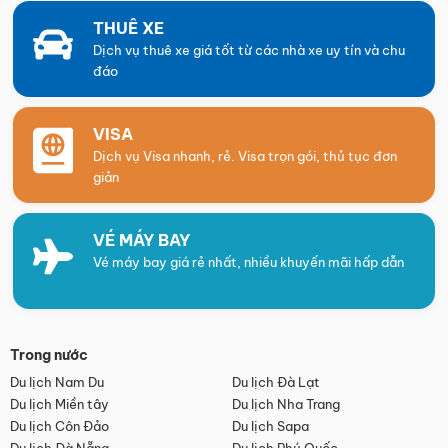
THUÊ XE
Dịch vụ thuê xe giá tốt từ các nhà xe uy tín và chu
đáo
VISA
Dịch vụ Visa nhanh, rẻ. Visa trọn gói, thủ tục đơn
giản
VÉ MÁY BAY
Vé máy bay giá rẻ nhất, nhiều khuyến mãi hấp dẫn
Trong nước
Du lịch Nam Du
Du lịch Đà Lạt
Du lịch Miền tây
Du lịch Nha Trang
Du lịch Côn Đảo
Du lịch Sapa