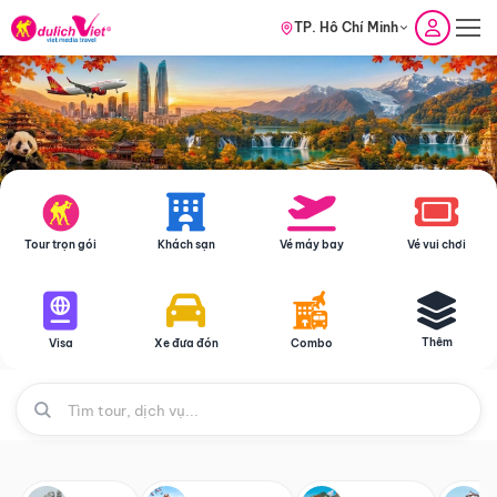
TP. Hồ Chí Minh
Tour trọn gói
Khách sạn
Vé máy bay
Vé vui chơi
Thêm
Visa
Xe đưa đón
Combo