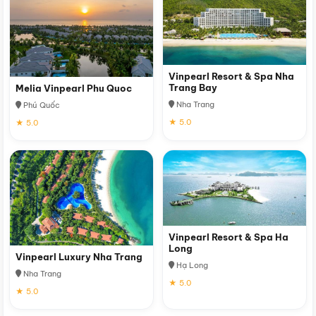
Vinpearl Resort & Spa Nha
Trang Bay
Melia Vinpearl Phu Quoc
Nha Trang
Phú Quốc
★ 5.0
★ 5.0
Vinpearl Resort & Spa Ha
Long
Vinpearl Luxury Nha Trang
Hạ Long
Nha Trang
★ 5.0
★ 5.0