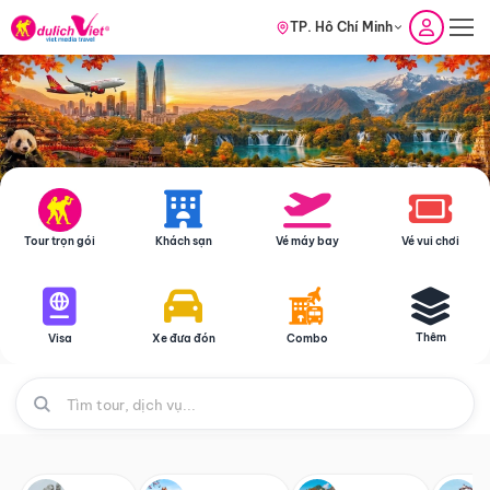
TP. Hồ Chí Minh
Tour trọn gói
Khách sạn
Vé máy bay
Vé vui chơi
Thêm
Visa
Xe đưa đón
Combo