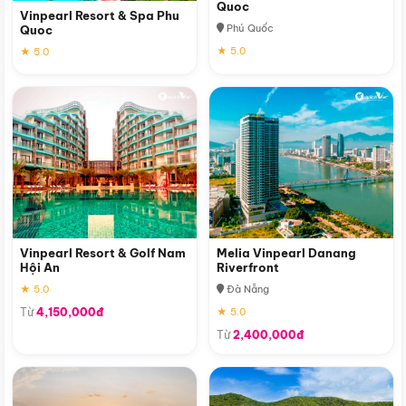
Quoc
Vinpearl Resort & Spa Phu
Phú Quốc
Quoc
★ 5.0
★ 5.0
Vinpearl Resort & Golf Nam
Melia Vinpearl Danang
Hội An
Riverfront
★ 5.0
Đà Nẵng
Từ
4,150,000đ
★ 5.0
Từ
2,400,000đ