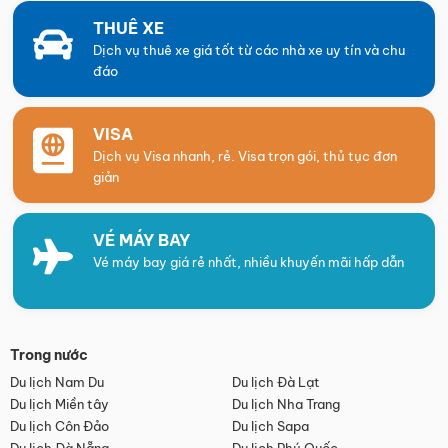
THUÊ XE
Dịch vụ thuê xe giá tốt từ các nhà xe uy tín và chu
đáo
VISA
Dịch vụ Visa nhanh, rẻ. Visa trọn gói, thủ tục đơn
giản
VÉ MÁY BAY
Vé máy bay giá rẻ nhất, nhiều khuyến mãi hấp dẫn
Trong nước
Du lịch Nam Du
Du lịch Đà Lạt
Du lịch Miền tây
Du lịch Nha Trang
Du lịch Côn Đảo
Du lịch Sapa