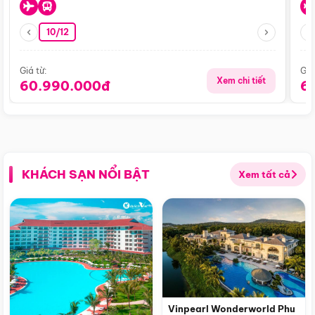
10/12
Giá từ:
Giá
Xem chi tiết
60.990.000đ
6
KHÁCH SẠN NỔI BẬT
Xem tất cả
Vinpearl Wonderworld Phu