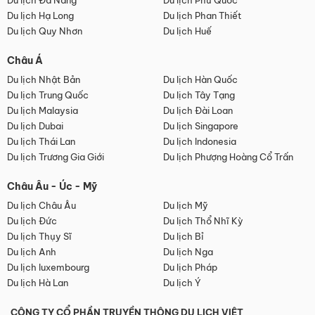
Du lịch Đà Nẵng
Du lịch Phú Quốc
Du lịch Hạ Long
Du lịch Phan Thiết
Du lịch Quy Nhơn
Du lịch Huế
Châu Á
Du lịch Nhật Bản
Du lịch Hàn Quốc
Du lịch Trung Quốc
Du lịch Tây Tạng
Du lịch Malaysia
Du lịch Đài Loan
Du lịch Dubai
Du lịch Singapore
Du lịch Thái Lan
Du lịch Indonesia
Du lịch Trương Gia Giới
Du lịch Phượng Hoàng Cổ Trấn
Châu Âu - Úc - Mỹ
Du lịch Châu Âu
Du lịch Mỹ
Du lịch Đức
Du lịch Thổ Nhĩ Kỳ
Du lịch Thụy Sĩ
Du lịch Bỉ
Du lịch Anh
Du lịch Nga
Du lịch luxembourg
Du lịch Pháp
Du lịch Hà Lan
Du lịch Ý
CÔNG TY CỔ PHẦN TRUYỀN THÔNG DU LỊCH VIỆT