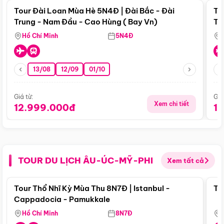
Tour Đài Loan Mùa Hè 5N4Đ | Đài Bắc - Đài
To
Trung - Nam Đầu - Cao Hùng ( Bay Vn)
Tr
Hồ Chí Minh
5N4Đ
13/08
12/09
01/10
Giá từ:
Giá
Xem chi tiết
12.999.000đ
1
TOUR DU LỊCH ÂU-ÚC-MỸ-PHI
Xem tất cả
Điểm nổi bật
Tour Thổ Nhĩ Kỳ Mùa Thu 8N7Đ | Istanbul -
To
Cappadocia - Pamukkale
Hồ Chí Minh
8N7Đ