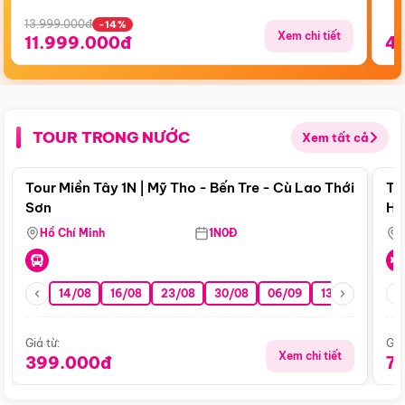
13.999.000đ
-14%
Xem chi tiết
11.999.000đ
4
TOUR TRONG NƯỚC
Xem tất cả
Điểm nổi bật
Tour Miền Tây 1N | Mỹ Tho - Bến Tre - Cù Lao Thới
To
Sơn
Hu
Hồ Chí Minh
1N0Đ
14/08
16/08
23/08
30/08
06/09
13/09
20/0
Giá từ:
Giá
Xem chi tiết
399.000đ
7