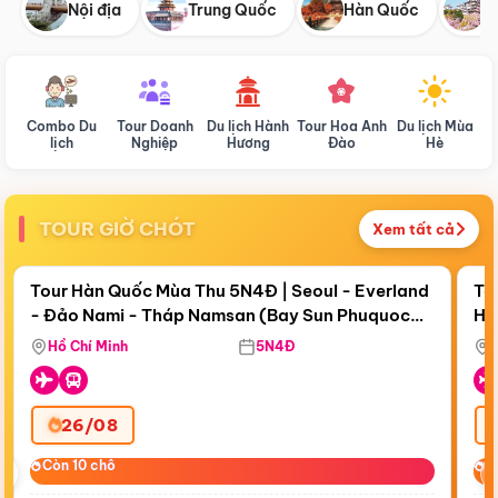
Nội địa
Trung Quốc
Hàn Quốc
N
Combo Du
Tour Doanh
Du lịch Hành
Tour Hoa Anh
Du lịch Mùa
D
lịch
Nghiệp
Hương
Đào
Hè
TOUR GIỜ CHÓT
Xem tất cả
Điểm nổi bật
Còn
18 ngày 22:26:45
Cò
Tour Hàn Quốc Mùa Thu 5N4Đ | Seoul - Everland
To
- Đảo Nami - Tháp Namsan (Bay Sun Phuquoc
Hò
Tặ
Airways)
Aq
Hồ Chí Minh
5N4Đ
26/08
‹
Còn 10 chỗ
Còn 10 chỗ
C
C