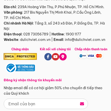
Địa chỉ
: 239A Hoàng Văn Thụ, P.Phú Nhuận, TP. Hồ Chí Minh.
Văn phòng
:
217 Bis Nguyễn Thị Minh Khai, P.Cầu Ông Lãnh,
TP. Hồ Chí Minh.
Chi nhánh Hà Nội
:
Tầng 3, số 243 xã Đàn, P.Đống Đa, TP. Hà
Nội
Điện thoại
:
028 73056789
|
Hotline
:
1900 1177
Website
:
dulichviet.com.vn
|
Email
:
info@dulichviet.com.vn
Chứng nhận
Kết nối với chúng tôi
Chấp nhận thanh toán
Đăng ký nhận thông tin khuyến mãi
Nhập email để có cơ hội giảm 50% cho chuyến đi tiếp theo
của Quý khách