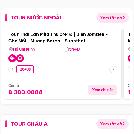
TOUR NƯỚC NGOÀI
Xem tất cả
Điểm nổi bật
Tour Thái Lan Mùa Thu 5N4Đ | Biển Jomtien -
To
Chợ Nổi - Muang Boran - Suanthai
Ku
Si
Hồ Chí Minh
5N4Đ
26/09
Giá từ:
Giá
Xem chi tiết
8.300.000đ
1
TOUR CHÂU Á
Xem tất cả
Điểm nổi bật