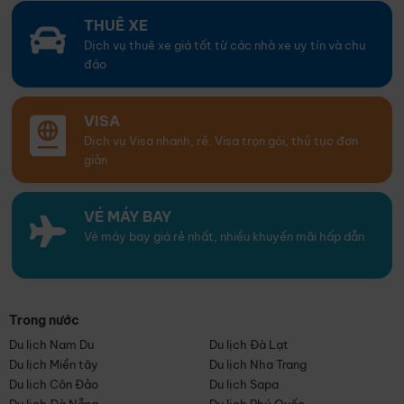
THUÊ XE
Dịch vụ thuê xe giá tốt từ các nhà xe uy tín và chu
đáo
VISA
Dịch vụ Visa nhanh, rẻ. Visa trọn gói, thủ tục đơn
giản
VÉ MÁY BAY
Vé máy bay giá rẻ nhất, nhiều khuyến mãi hấp dẫn
Trong nước
Du lịch Nam Du
Du lịch Đà Lạt
Du lịch Miền tây
Du lịch Nha Trang
Du lịch Côn Đảo
Du lịch Sapa