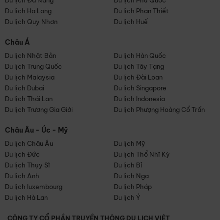
Du lịch Đà Nẵng
Du lịch Phú Quốc
Du lịch Hạ Long
Du lịch Phan Thiết
Du lịch Quy Nhơn
Du lịch Huế
Châu Á
Du lịch Nhật Bản
Du lịch Hàn Quốc
Du lịch Trung Quốc
Du lịch Tây Tạng
Du lịch Malaysia
Du lịch Đài Loan
Du lịch Dubai
Du lịch Singapore
Du lịch Thái Lan
Du lịch Indonesia
Du lịch Trương Gia Giới
Du lịch Phượng Hoàng Cổ Trấn
Châu Âu - Úc - Mỹ
Du lịch Châu Âu
Du lịch Mỹ
Du lịch Đức
Du lịch Thổ Nhĩ Kỳ
Du lịch Thụy Sĩ
Du lịch Bỉ
Du lịch Anh
Du lịch Nga
Du lịch luxembourg
Du lịch Pháp
Du lịch Hà Lan
Du lịch Ý
CÔNG TY CỔ PHẦN TRUYỀN THÔNG DU LỊCH VIỆT