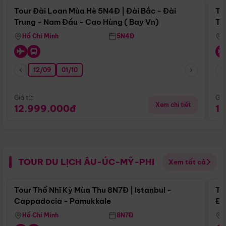
Tour Đài Loan Mùa Hè 5N4Đ | Đài Bắc - Đài
To
Trung - Nam Đầu - Cao Hùng ( Bay Vn)
Tr
Hồ Chí Minh
5N4Đ
12/09
01/10
Giá từ:
Giá
Xem chi tiết
12.999.000đ
1
TOUR DU LỊCH ÂU-ÚC-MỸ-PHI
Xem tất cả
Điểm nổi bật
Tour Thổ Nhĩ Kỳ Mùa Thu 8N7Đ | Istanbul -
To
Cappadocia - Pamukkale
Đế
Hồ Chí Minh
8N7Đ