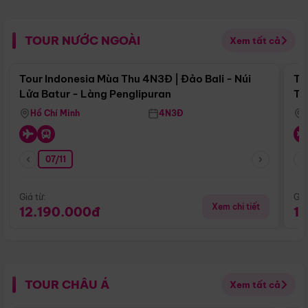
TOUR NƯỚC NGOÀI
Xem tất cả
Điểm nổi bật
Tour Indonesia Mùa Thu 4N3Đ | Đảo Bali - Núi
To
Lửa Batur - Làng Penglipuran
Tr
Hồ Chí Minh
4N3Đ
07/11
Giá từ:
Giá
Xem chi tiết
12.190.000đ
1
TOUR CHÂU Á
Xem tất cả
Điểm nổi bật