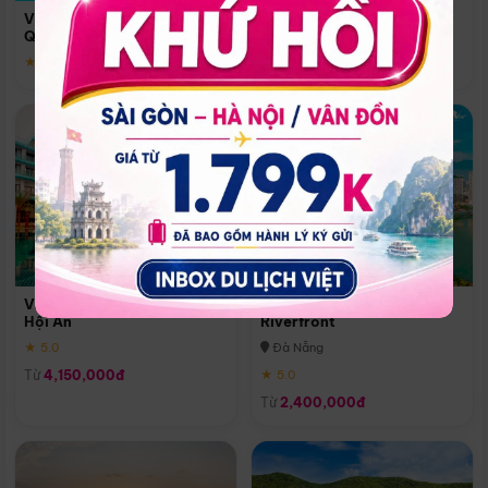
Quoc
Vinpearl Resort & Spa Phu
Phú Quốc
Quoc
★ 5.0
★ 5.0
Vinpearl Resort & Golf Nam
Melia Vinpearl Danang
Hội An
Riverfront
★ 5.0
Đà Nẵng
Từ
4,150,000đ
★ 5.0
Từ
2,400,000đ