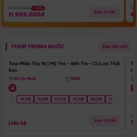
13.999.000đ
5.5
-14%
Xem chi tiết
11.999.000đ
4
TOUR TRONG NƯỚC
Xem tất cả
Điểm nổi bật
Tour Miền Tây 1N | Mỹ Tho - Bến Tre - Cù Lao Thới
To
Sơn
Hu
Hồ Chí Minh
1N0Đ
14/08
16/08
23/08
30/08
06/09
13/09
20/0
Giá
Xem chi tiết
7
Liên hệ