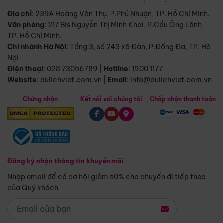
Địa chỉ
: 239A Hoàng Văn Thụ, P.Phú Nhuận, TP. Hồ Chí Minh.
Văn phòng
:
217 Bis Nguyễn Thị Minh Khai, P.Cầu Ông Lãnh,
TP. Hồ Chí Minh.
Chi nhánh Hà Nội
:
Tầng 3, số 243 xã Đàn, P.Đống Đa, TP. Hà
Nội
Điện thoại
:
028 73056789
|
Hotline
:
1900 1177
Website
:
dulichviet.com.vn
|
Email
:
info@dulichviet.com.vn
Chứng nhận
Kết nối với chúng tôi
Chấp nhận thanh toán
Đăng ký nhận thông tin khuyến mãi
Nhập email để có cơ hội giảm 50% cho chuyến đi tiếp theo
của Quý khách