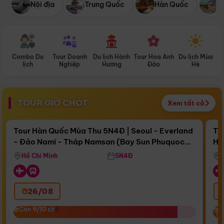
Nội địa
Trung Quốc
Hàn Quốc
N
Combo Du
Tour Doanh
Du lịch Hành
Tour Hoa Anh
Du lịch Mùa
D
lịch
Nghiệp
Hương
Đào
Hè
TOUR GIỜ CHÓT
Xem tất cả
Điểm nổi bật
Còn
16 ngày 09:53:04
Cò
Tour Hàn Quốc Mùa Thu 5N4Đ | Seoul - Everland
To
- Đảo Nami - Tháp Namsan (Bay Sun Phuquoc
Hò
Bay Sun Phuquoc Airways
Tặ
Airways)
Aq
Hồ Chí Minh
5N4Đ
26/08
‹
Còn 9/10 chỗ
Còn 9/10 chỗ
C
C