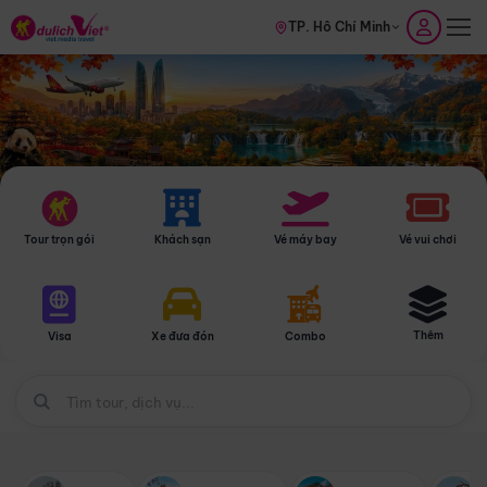
TP. Hồ Chí Minh
Tour trọn gói
Khách sạn
Vé máy bay
Vé vui chơi
Thêm
Visa
Xe đưa đón
Combo