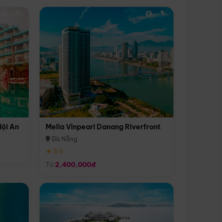
Hội An
Melia Vinpearl Danang Riverfront
Đà Nẵng
★ 5.0
Từ
2,400,000đ