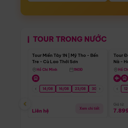
TOUR TRONG NƯỚC
Điểm nổi bật
Tour Miền Tây 1N | Mỹ Tho - Bến
Tour Đ
Tre - Cù Lao Thới Sơn
Nà - H
Nha
Hồ Chí Minh
1N0Đ
Hồ Ch
14/08
16/08
23/08
30/08
06/09
12
1
‹
Giá từ:
Xem chi tiết
7.89
Liên hệ