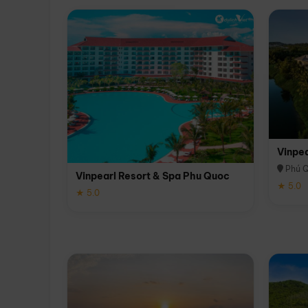
Vinpe
Phú 
Vinpearl Resort & Spa Phu Quoc
★ 5.0
★ 5.0