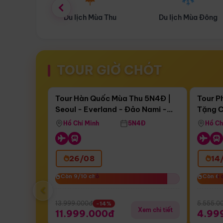
ùa Thu
Du lịch Mùa Đông
Combo Du lịch
TOUR GIỜ CHÓT
Điểm nổi bật
Còn
16 ngày 14:08:35
Còn
04 
Tour Hàn Quốc Mùa Thu 5N4Đ |
Tour P
Seoul - Everland - Đảo Nami -
Tặng C
Bay Sun Phuquoc Airways
Tặng C
Tháp Namsan (Bay Sun Phuquoc
Hôn - 
Hồ Chí Minh
5N4Đ
Hồ Ch
Airways)
26/08
14
Còn 9/10 chỗ
Còn 9/10 chỗ
Còn 6 
Còn 6 
‹
13.999.000đ
5.555.0
-14%
Xem chi tiết
11.999.000đ
4.99