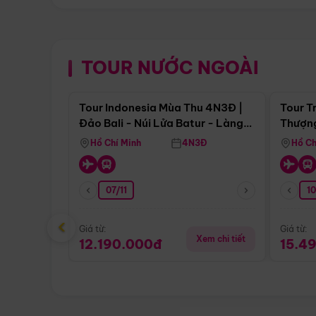
TOUR NƯỚC NGOÀI
Điểm nổi bật
Tour Indonesia Mùa Thu 4N3Đ |
Tour T
Đảo Bali - Núi Lửa Batur - Làng
Thượng
Penglipuran
(Tour 
Hồ Chí Minh
4N3Đ
Hồ Ch
07/11
1
‹
Giá từ:
Giá từ:
Xem chi tiết
12.190.000đ
15.4