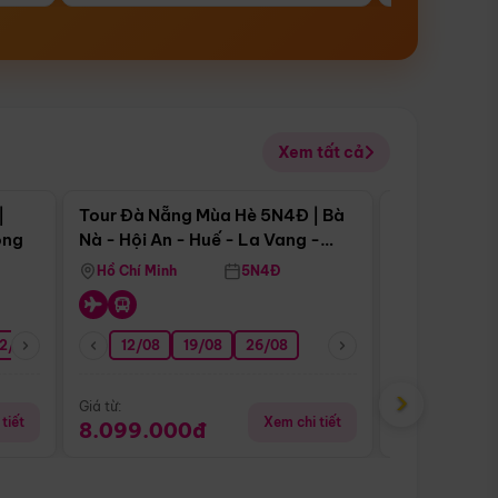
Xem tất cả
 bật
Điểm nổi bật
|
Tour Đà Nẵng Mùa Hè 5N4Đ | Bà
Tour Đà Nẵn
ong
Nà - Hội An - Huế - La Vang -
Nà - Hội An
Động Thiên Đường
Nha
Hồ Chí Minh
5N4Đ
Hồ Chí Minh
2/08
26/08
05/09
12/08
19/08
09/09
26/08
12/09
13/08
›
Giá từ:
Giá từ:
tiết
Xem chi tiết
8.099.000đ
6.899.00