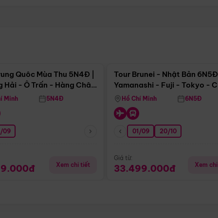
Điểm nổi bật
Điểm nổi
rung Quôc Mùa Thu 5N4Đ |
Tour Brunei - Nhật Bản 6N5Đ
 Hải - Ô Trấn - Hàng Châu
Yamanashi - Fuji - Tokyo - 
Không Shopping)
- Freeday
í Minh
5N4Đ
Hồ Chí Minh
6N5Đ
0/09
01/09
20/10
Giá từ:
Xem chi tiết
Xem chi 
99.000đ
33.499.000đ