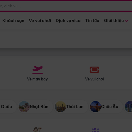
Điểm khởi hành
Tháng khở
Hồ Chí Minh
Bất kỳ 
Khách sạn
Vé vui chơi
Dịch vụ visa
Tin tức
Giới thiệu
Vé máy bay
Vé vui chơi
 Quốc
Nhật Bản
Thái Lan
Châu Âu