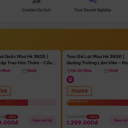
Tour Doanh Nghiệp
Du lịch Hành Hương
Điểm nổi bật
Điểm nổi
ngày 14:08:35
Còn
03 ngày 14:08:35
hú Quốc Mùa Hè 3N2Đ |
Tour Đà Lạt Mùa Hè 3N3Đ |
áp Treo Hòn Thơm - Cầu
Quảng Trường Lâm Viên - H
áp Treo Hòn Thơm
Công Viên Nước Aquatopia
Hill - Puppy Farm
í Minh
3N2Đ
Hồ Chí Minh
3N3Đ
/08
13/08
chỗ
chỗ
Còn 10 chỗ
Còn 10 chỗ
00đ
1.444.000đ
-10%
-10%
Xem chi tiết
Xem chi 
9.000đ
1.299.000đ