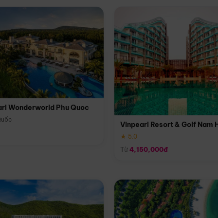
arl Wonderworld Phu Quoc
Quốc
Vinpearl Resort & Golf Nam 
★ 5.0
Từ
4,150,000đ