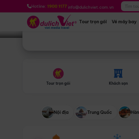
Bạn muốn đi đâu?
*
Hotline:
1900 1177
info@dulichviet.com.vn
Tour trọn gói
Vé máy bay
Tour trọn gói
Khách sạn
Nội địa
Trung Quốc
Hàn