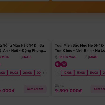
Điểm nổi bật
Điểm nổi
à Nẵng Mùa Hè 5N4Đ | Bà
Tour Miền Bắc Mùa Hè 5N4Đ 
ội An - Huế - Động Phong
Tam Chúc - Ninh Bình - Hạ L
í Minh
5N4Đ
Hồ Chí Minh
5N4Đ
/08
3/09
19/08
20/09
26/08
27/09
09/09
16/09
12/08
23/09
15/08
30/09
19/08
07/10
2
Giá từ:
Xem chi tiết
Xem chi 
9.000đ
9.399.000đ