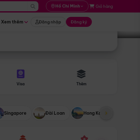
i hành
Hồ Chí Minh
Giỏ hàng
Tìm tour
tháng nào
Xem thêm
Đăng nhập
Đăng ký
Visa
Thêm
Singapore
Đài Loan
Hong Kong
Mỹ