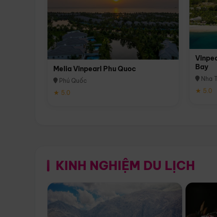
Vinpea
Bay
Melia Vinpearl Phu Quoc
Nha T
Phú Quốc
★ 5.0
★ 5.0
KINH NGHIỆM DU LỊCH