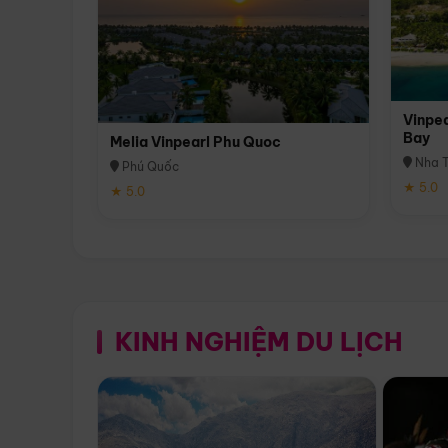
Vinpea
Bay
Melia Vinpearl Phu Quoc
Nha T
Phú Quốc
★ 5.0
★ 5.0
KINH NGHIỆM DU LỊCH