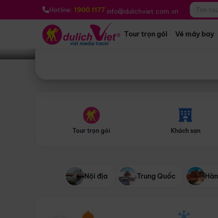
Bạn muốn đi đâu?
*
Hotline:
1900 1177
info@dulichviet.com.vn
Tour trọn gói
Vé máy bay
Tour trọn gói
Khách sạn
Nội địa
Trung Quốc
Hàn