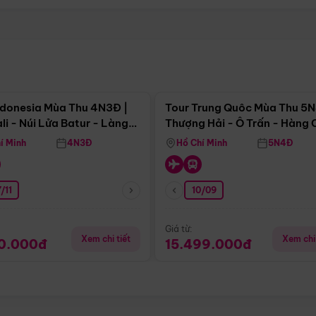
Điểm nổi bật
Điểm nổi
ndonesia Mùa Thu 4N3Đ |
Tour Trung Quôc Mùa Thu 5N
li - Núi Lửa Batur - Làng
Thượng Hải - Ô Trấn - Hàng
puran
(Tour Không Shopping)
í Minh
4N3Đ
Hồ Chí Minh
5N4Đ
/11
10/09
Giá từ:
Xem chi tiết
Xem chi 
90.000đ
15.499.000đ