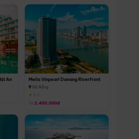
Hội An
Melia Vinpearl Danang Riverfront
Đà Nẵng
★ 5.0
Từ
2,400,000đ