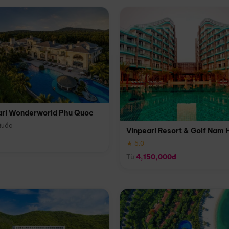
arl Wonderworld Phu Quoc
Quốc
Vinpearl Resort & Golf Nam 
★ 5.0
Từ
4,150,000đ