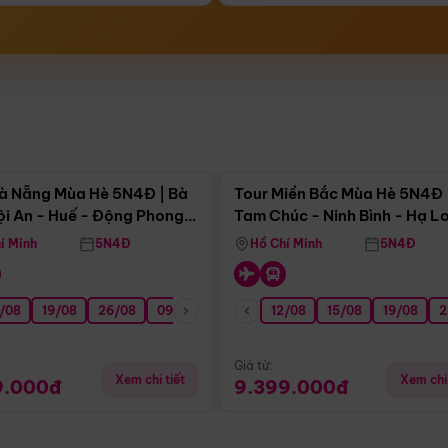
Điểm nổi bật
Điểm nổi
à Nẵng Mùa Hè 5N4Đ | Bà
Tour Miền Bắc Mùa Hè 5N4Đ 
ội An - Huế - Động Phong
Tam Chúc - Ninh Bình - Hạ L
í Minh
5N4Đ
Hồ Chí Minh
5N4Đ
/08
3/09
19/08
20/09
26/08
27/09
09/09
16/09
12/08
23/09
15/08
30/09
19/08
07/10
2
Giá từ:
Xem chi tiết
Xem chi 
9.000đ
9.399.000đ