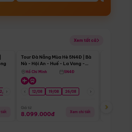
Xem tất cả
 bật
Điểm nổi bật
|
Tour Đà Nẵng Mùa Hè 5N4Đ | Bà
Tour Đà Nẵn
ong
Nà - Hội An - Huế - La Vang -
Nà - Hội An
Động Thiên Đường
Nha
Hồ Chí Minh
5N4Đ
Hồ Chí Minh
2/08
26/08
05/09
12/08
19/08
09/09
26/08
12/09
13/08
›
Giá từ:
Giá từ:
tiết
Xem chi tiết
8.099.000đ
6.899.00