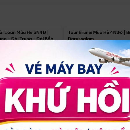
Điểm nổi bật
Điểm nổi
ài Loan Mùa Hè 5N4Đ |
Tour Brunei Mùa Hè 4N3Đ | B
ng - Đài Trung - Đài Bắc
Darussalam
j)
í Minh
5N4Đ
Hồ Chí Minh
4N3Đ
4/09
18/09
30/08
17/09
24/09
Giá từ:
Xem chi tiết
Xem chi 
90.000đ
14.499.000đ