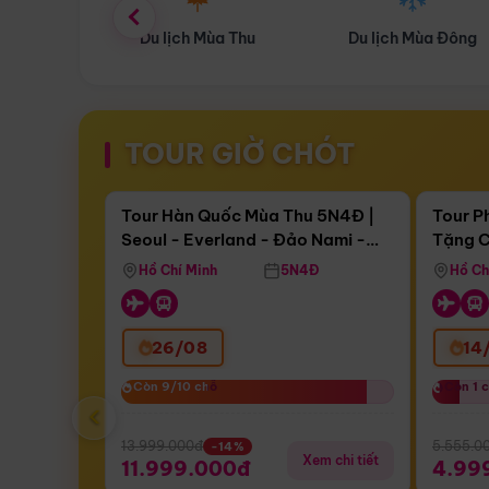
ùa Thu
Du lịch Mùa Đông
Combo Du lịch
TOUR GIỜ CHÓT
Điểm nổi bật
Còn
17 ngày 11:41:48
Còn
05 
Tour Hàn Quốc Mùa Thu 5N4Đ |
Tour P
Seoul - Everland - Đảo Nami -
Tặng C
Bay Sun Phuquoc Airways
Tặng C
Tháp Namsan (Bay Sun Phuquoc
Hôn - 
Hồ Chí Minh
5N4Đ
Hồ Ch
Airways)
26/08
14
Còn 9/10 chỗ
Còn 9/10 chỗ
Còn 1 
Còn 1 
‹
13.999.000đ
5.555.0
-14%
Xem chi tiết
11.999.000đ
4.99