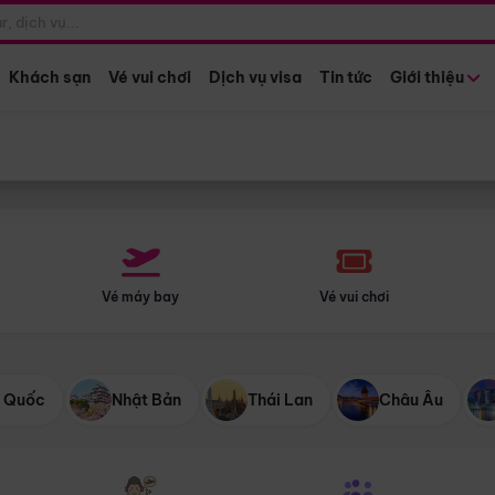
Điểm khởi hành
Tháng khở
Hồ Chí Minh
Bất kỳ 
Khách sạn
Vé vui chơi
Dịch vụ visa
Tin tức
Giới thiệu
Vé máy bay
Vé vui chơi
 Quốc
Nhật Bản
Thái Lan
Châu Âu