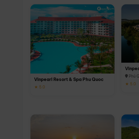
Vinpe
Phú 
Vinpearl Resort & Spa Phu Quoc
★ 5.0
★ 5.0