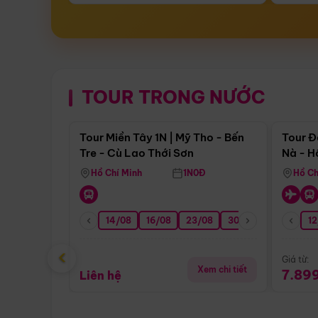
TOUR TRONG NƯỚC
Điểm nổi bật
Tour Miền Tây 1N | Mỹ Tho - Bến
Tour Đ
Tre - Cù Lao Thới Sơn
Nà - H
Nha
Hồ Chí Minh
1N0Đ
Hồ Ch
14/08
16/08
23/08
30/08
06/09
12
1
‹
Giá từ:
Xem chi tiết
7.89
Liên hệ