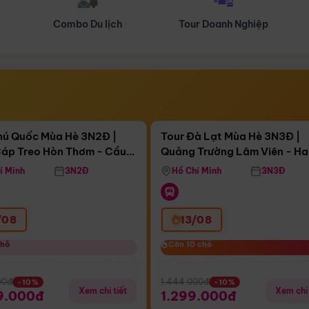
Tour Doanh Nghiệp
Du lịch Hành Hương
Điểm nổi bật
Điểm nổi
ngày 11:41:48
Còn
04 ngày 11:41:48
hú Quốc Mùa Hè 3N2Đ |
Tour Đà Lạt Mùa Hè 3N3Đ |
áp Treo Hòn Thơm - Cầu
Quảng Trường Lâm Viên - H
áp Treo Hòn Thơm
Công Viên Nước Aquatopia
Hill - Puppy Farm
í Minh
3N2Đ
Hồ Chí Minh
3N3Đ
/08
13/08
chỗ
chỗ
Còn 10 chỗ
Còn 10 chỗ
00đ
1.444.000đ
-10%
-10%
Xem chi tiết
Xem chi 
9.000đ
1.299.000đ