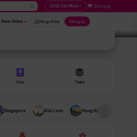
i hành
Hồ Chí Minh
Giỏ hàng
Tìm tour
tháng nào
Xem thêm
Đăng nhập
Đăng ký
Visa
Thêm
Singapore
Đài Loan
Hong Kong
Mỹ