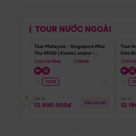
TOUR NƯỚC NGOÀI
Điểm nổi bật
Tour Malaysia - Singapore Mùa
Tour I
Thu 4N3Đ | Kuala Lumpur -
Đảo Ba
Malacca - Johor Baru -
Pengli
Hồ Chí Minh
5N4Đ
Hồ Ch
Singapore
13/08
07
‹
Giá từ:
Giá từ:
Xem chi tiết
13.990.000đ
12.1