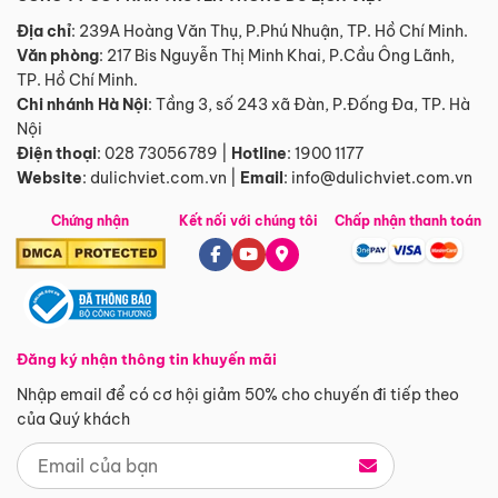
Địa chỉ
: 239A Hoàng Văn Thụ, P.Phú Nhuận, TP. Hồ Chí Minh.
Văn phòng
:
217 Bis Nguyễn Thị Minh Khai, P.Cầu Ông Lãnh,
TP. Hồ Chí Minh.
Chi nhánh Hà Nội
:
Tầng 3, số 243 xã Đàn, P.Đống Đa, TP. Hà
Nội
Điện thoại
:
028 73056789
|
Hotline
:
1900 1177
Website
:
dulichviet.com.vn
|
Email
:
info@dulichviet.com.vn
Chứng nhận
Kết nối với chúng tôi
Chấp nhận thanh toán
Đăng ký nhận thông tin khuyến mãi
Nhập email để có cơ hội giảm 50% cho chuyến đi tiếp theo
của Quý khách