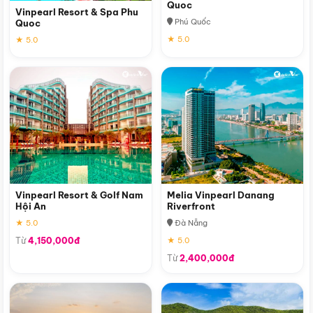
Quoc
Vinpearl Resort & Spa Phu
Phú Quốc
Quoc
★ 5.0
★ 5.0
Vinpearl Resort & Golf Nam
Melia Vinpearl Danang
Hội An
Riverfront
★ 5.0
Đà Nẵng
Từ
4,150,000đ
★ 5.0
Từ
2,400,000đ