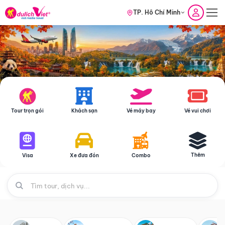
TP. Hồ Chí Minh
Tour trọn gói
Khách sạn
Vé máy bay
Vé vui chơi
Thêm
Visa
Xe đưa đón
Combo