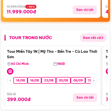
13.999.000đ
5.5
-14%
Xem chi tiết
11.999.000đ
4
TOUR TRONG NƯỚC
Xem tất cả
Điểm nổi bật
Tour Miền Tây 1N | Mỹ Tho - Bến Tre - Cù Lao Thới
To
Sơn
Hu
Hồ Chí Minh
1N0Đ
14/08
16/08
23/08
30/08
06/09
13/09
20/0
Giá từ:
Giá
Xem chi tiết
399.000đ
7