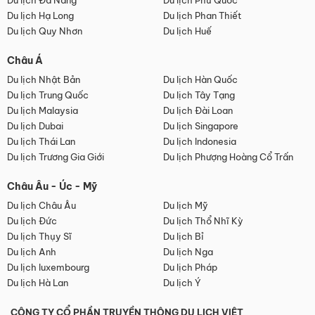
Du lịch Đà Nẵng
Du lịch Phú Quốc
Du lịch Hạ Long
Du lịch Phan Thiết
Du lịch Quy Nhơn
Du lịch Huế
Châu Á
Du lịch Nhật Bản
Du lịch Hàn Quốc
Du lịch Trung Quốc
Du lịch Tây Tạng
Du lịch Malaysia
Du lịch Đài Loan
Du lịch Dubai
Du lịch Singapore
Du lịch Thái Lan
Du lịch Indonesia
Du lịch Trương Gia Giới
Du lịch Phượng Hoàng Cổ Trấn
Châu Âu - Úc - Mỹ
Du lịch Châu Âu
Du lịch Mỹ
Du lịch Đức
Du lịch Thổ Nhĩ Kỳ
Du lịch Thụy Sĩ
Du lịch Bỉ
Du lịch Anh
Du lịch Nga
Du lịch luxembourg
Du lịch Pháp
Du lịch Hà Lan
Du lịch Ý
CÔNG TY CỔ PHẦN TRUYỀN THÔNG DU LỊCH VIỆT