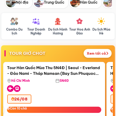
Nội địa
Trung Quốc
Hàn Quốc
N
Combo Du
Tour Doanh
Du lịch Hành
Tour Hoa Anh
Du lịch Mùa
D
lịch
Nghiệp
Hương
Đào
Hè
TOUR GIỜ CHÓT
Xem tất cả
Điểm nổi bật
Còn
17 ngày 21:28:57
Cò
Tour Hàn Quốc Mùa Thu 5N4Đ | Seoul - Everland
To
- Đảo Nami - Tháp Namsan (Bay Sun Phuquoc
Hò
Bay Sun Phuquoc Airways
Tặ
Airways)
Aq
Hồ Chí Minh
5N4Đ
26/08
‹
Còn 10 chỗ
Còn 10 chỗ
C
C