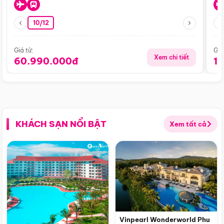
10/12
Giá từ:
Giá
Xem chi tiết
60.990.000đ
1
KHÁCH SẠN NỔI BẬT
Xem tất cả
Vinpearl Wonderworld Phu