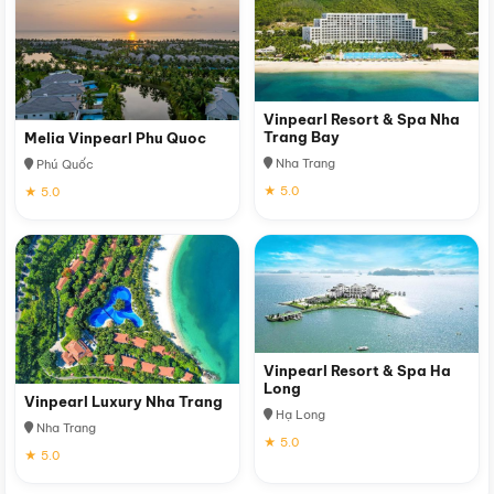
Vinpearl Resort & Spa Nha
Trang Bay
Melia Vinpearl Phu Quoc
Nha Trang
Phú Quốc
★ 5.0
★ 5.0
Vinpearl Resort & Spa Ha
Long
Vinpearl Luxury Nha Trang
Hạ Long
Nha Trang
★ 5.0
★ 5.0