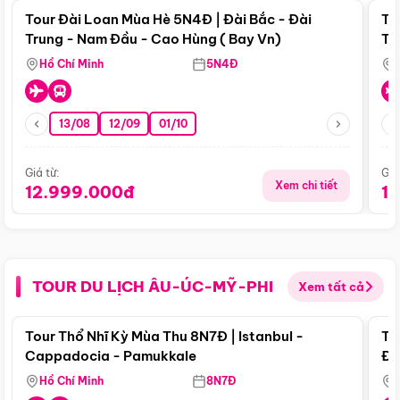
Tour Đài Loan Mùa Hè 5N4Đ | Đài Bắc - Đài
To
Trung - Nam Đầu - Cao Hùng ( Bay Vn)
Tr
Hồ Chí Minh
5N4Đ
13/08
12/09
01/10
Giá từ:
Giá
Xem chi tiết
12.999.000đ
1
TOUR DU LỊCH ÂU-ÚC-MỸ-PHI
Xem tất cả
Điểm nổi bật
Tour Thổ Nhĩ Kỳ Mùa Thu 8N7Đ | Istanbul -
To
Cappadocia - Pamukkale
Đế
Hồ Chí Minh
8N7Đ