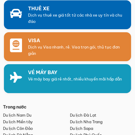
THUÊ XE
Dịch vụ thuê xe giá tốt từ các nhà xe uy tín và chu
đáo
VISA
Dịch vụ Visa nhanh, rẻ. Visa trọn gói, thủ tục đơn
giản
VÉ MÁY BAY
Vé máy bay giá rẻ nhất, nhiều khuyến mãi hấp dẫn
Trong nước
Du lịch Nam Du
Du lịch Đà Lạt
Du lịch Miền tây
Du lịch Nha Trang
Du lịch Côn Đảo
Du lịch Sapa