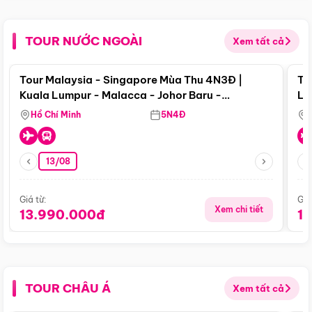
TOUR NƯỚC NGOÀI
Xem tất cả
Điểm nổi bật
Tour Malaysia - Singapore Mùa Thu 4N3Đ |
To
Kuala Lumpur - Malacca - Johor Baru -
Lử
Singapore
Hồ Chí Minh
5N4Đ
13/08
Giá từ:
Giá
Xem chi tiết
13.990.000đ
1
TOUR CHÂU Á
Xem tất cả
Điểm nổi bật