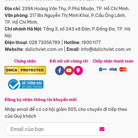
Địa chỉ
: 239A Hoàng Văn Thụ, P.Phú Nhuận, TP. Hồ Chí Minh.
Văn phòng
:
217 Bis Nguyễn Thị Minh Khai, P.Cầu Ông Lãnh,
TP. Hồ Chí Minh.
Chi nhánh Hà Nội
:
Tầng 3, số 243 xã Đàn, P.Đống Đa, TP. Hà
Nội
Điện thoại
:
028 73056789
|
Hotline
:
1900 1177
Website
:
dulichviet.com.vn
|
Email
:
info@dulichviet.com.vn
Chứng nhận
Kết nối với chúng tôi
Chấp nhận thanh toán
Đăng ký nhận thông tin khuyến mãi
Nhập email để có cơ hội giảm 50% cho chuyến đi tiếp theo
của Quý khách