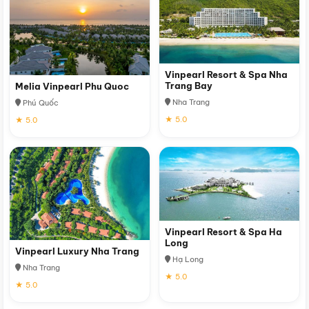
Vinpearl Resort & Spa Nha
Trang Bay
Melia Vinpearl Phu Quoc
Nha Trang
Phú Quốc
★ 5.0
★ 5.0
Vinpearl Resort & Spa Ha
Long
Vinpearl Luxury Nha Trang
Hạ Long
Nha Trang
★ 5.0
★ 5.0