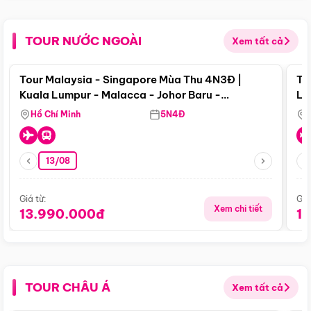
TOUR NƯỚC NGOÀI
Xem tất cả
Điểm nổi bật
Tour Malaysia - Singapore Mùa Thu 4N3Đ |
To
Kuala Lumpur - Malacca - Johor Baru -
Lử
Singapore
Hồ Chí Minh
5N4Đ
13/08
Giá từ:
Giá
Xem chi tiết
13.990.000đ
1
TOUR CHÂU Á
Xem tất cả
Điểm nổi bật