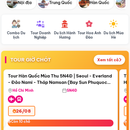
Nội địa
Trung Quốc
Hàn Quốc
N
Combo Du
Tour Doanh
Du lịch Hành
Tour Hoa Anh
Du lịch Mùa
D
lịch
Nghiệp
Hương
Đào
Hè
TOUR GIỜ CHÓT
Xem tất cả
Điểm nổi bật
Còn
17 ngày 21:20:18
Cò
Tour Hàn Quốc Mùa Thu 5N4Đ | Seoul - Everland
To
- Đảo Nami - Tháp Namsan (Bay Sun Phuquoc
Hò
Bay Sun Phuquoc Airways
Tặ
Airways)
Aq
Hồ Chí Minh
5N4Đ
26/08
‹
Còn 10 chỗ
Còn 10 chỗ
C
C