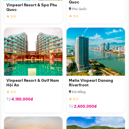
Quoc
Vinpearl Resort & Spa Phu
Phú Quốc
Quoc
★ 5.0
★ 5.0
Vinpearl Resort & Golf Nam
Melia Vinpearl Danang
Hội An
Riverfront
★ 5.0
Đà Nẵng
Từ
4,150,000đ
★ 5.0
Từ
2,400,000đ