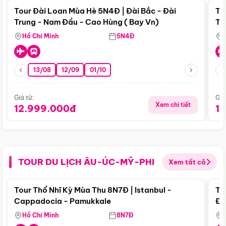
Tour Đài Loan Mùa Hè 5N4Đ | Đài Bắc - Đài
To
Trung - Nam Đầu - Cao Hùng ( Bay Vn)
Tr
Hồ Chí Minh
5N4Đ
13/08
12/09
01/10
Giá từ:
Giá
Xem chi tiết
12.999.000đ
1
TOUR DU LỊCH ÂU-ÚC-MỸ-PHI
Xem tất cả
Điểm nổi bật
Tour Thổ Nhĩ Kỳ Mùa Thu 8N7Đ | Istanbul -
To
Cappadocia - Pamukkale
Đế
Hồ Chí Minh
8N7Đ