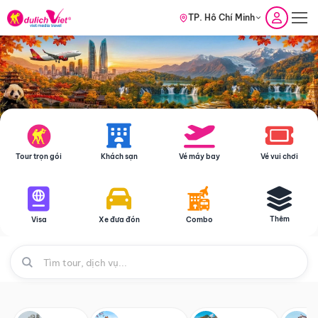
TP. Hồ Chí Minh
Tour trọn gói
Khách sạn
Vé máy bay
Vé vui chơi
Thêm
Visa
Xe đưa đón
Combo