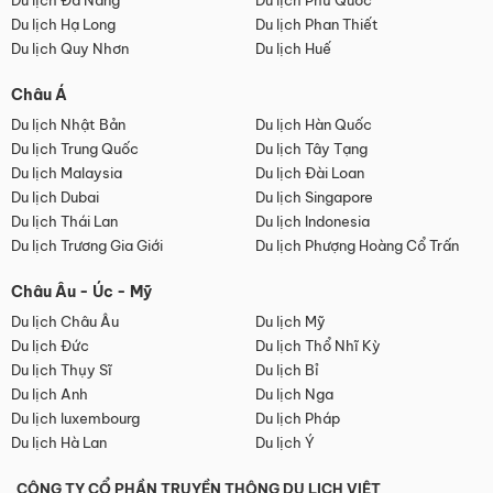
Du lịch Đà Nẵng
Du lịch Phú Quốc
Du lịch Hạ Long
Du lịch Phan Thiết
Du lịch Quy Nhơn
Du lịch Huế
Châu Á
Du lịch Nhật Bản
Du lịch Hàn Quốc
Du lịch Trung Quốc
Du lịch Tây Tạng
Du lịch Malaysia
Du lịch Đài Loan
Du lịch Dubai
Du lịch Singapore
Du lịch Thái Lan
Du lịch Indonesia
Du lịch Trương Gia Giới
Du lịch Phượng Hoàng Cổ Trấn
Châu Âu - Úc - Mỹ
Du lịch Châu Âu
Du lịch Mỹ
Du lịch Đức
Du lịch Thổ Nhĩ Kỳ
Du lịch Thụy Sĩ
Du lịch Bỉ
Du lịch Anh
Du lịch Nga
Du lịch luxembourg
Du lịch Pháp
Du lịch Hà Lan
Du lịch Ý
CÔNG TY CỔ PHẦN TRUYỀN THÔNG DU LỊCH VIỆT