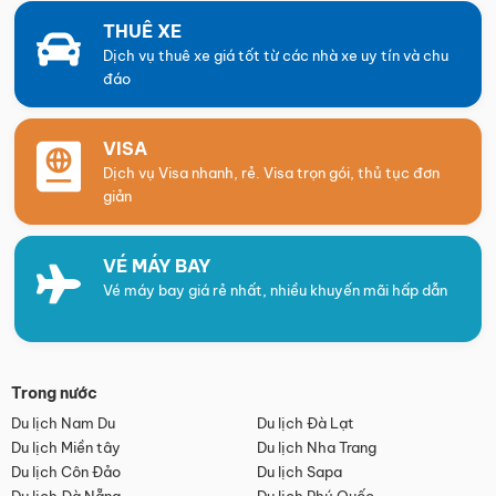
THUÊ XE
Dịch vụ thuê xe giá tốt từ các nhà xe uy tín và chu
đáo
VISA
Dịch vụ Visa nhanh, rẻ. Visa trọn gói, thủ tục đơn
giản
VÉ MÁY BAY
Vé máy bay giá rẻ nhất, nhiều khuyến mãi hấp dẫn
Trong nước
Du lịch Nam Du
Du lịch Đà Lạt
Du lịch Miền tây
Du lịch Nha Trang
Du lịch Côn Đảo
Du lịch Sapa