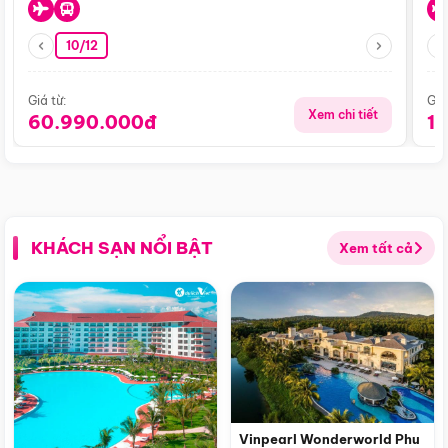
10/12
Giá từ:
Giá
Xem chi tiết
60.990.000đ
1
KHÁCH SẠN NỔI BẬT
Xem tất cả
Vinpearl Wonderworld Phu