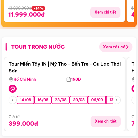
13.999.000đ
5.5
-14%
Xem chi tiết
11.999.000đ
4
TOUR TRONG NƯỚC
Xem tất cả
Điểm nổi bật
Tour Miền Tây 1N | Mỹ Tho - Bến Tre - Cù Lao Thới
To
Sơn
Hu
Hồ Chí Minh
1N0Đ
14/08
16/08
23/08
30/08
06/09
13/09
20/0
Giá từ:
Giá
Xem chi tiết
399.000đ
7