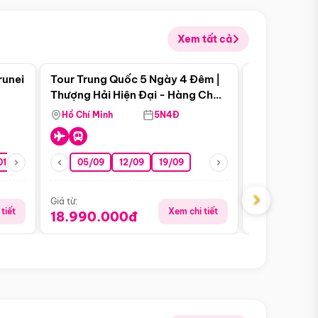
Xem tất cả
 bật
Điểm nổi bật
runei
Tour Trung Quốc 5 Ngày 4 Đêm |
Tour Trung 
Tour Hè
Thượng Hải Hiện Đại - Hàng Châu
Ân Thi - Trư
Nên Thơ - Ô Trấn Cổ Kính
Hồ Chí Minh
5N4Đ
Hồ Chí Minh
01/10
15/10
29/10
05/09
12/09
19/09
16/08
›
Giá từ:
Giá từ:
tiết
Xem chi tiết
18.990.000đ
16.990.0