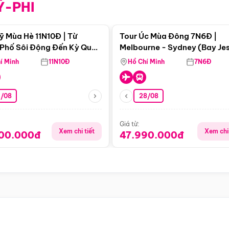
Ỹ-PHI
Điểm nổi bật
Điểm nổi
ỹ Mùa Hè 11N10Đ | Từ
Tour Úc Mùa Đông 7N6Đ |
Phố Sôi Động Đến Kỳ Quan
Melbourne - Sydney (Bay Je
Nhiên Mỹ
Airways)
í Minh
11N10Đ
Hồ Chí Minh
7N6Đ
4/08
28/08
Giá từ:
Xem chi tiết
Xem chi 
900.000đ
47.990.000đ