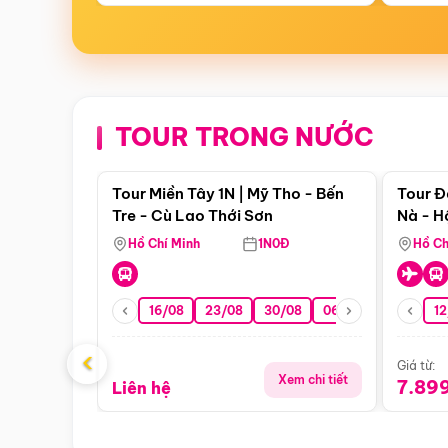
TOUR TRONG NƯỚC
Điểm nổi bật
Tour Miền Tây 1N | Mỹ Tho - Bến
Tour Đ
Tre - Cù Lao Thới Sơn
Nà - H
Nha
Hồ Chí Minh
1N0Đ
Hồ Ch
16/08
23/08
30/08
06/09
13/09
12
2
‹
Giá từ:
Xem chi tiết
7.89
Liên hệ