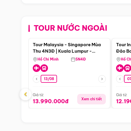
TOUR NƯỚC NGOÀI
Điểm nổi bật
Tour Malaysia - Singapore Mùa
Tour I
Thu 4N3Đ | Kuala Lumpur -
Đảo Ba
Malacca - Johor Baru -
Pengli
Hồ Chí Minh
5N4Đ
Hồ Ch
Singapore
13/08
07
‹
Giá từ:
Giá từ:
Xem chi tiết
13.990.000đ
12.1