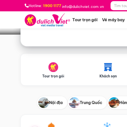
Bạn muốn đi đâu?
*
Hotline:
1900 1177
info@dulichviet.com.vn
Tour trọn gói
Vé máy bay
Tour trọn gói
Khách sạn
Nội địa
Trung Quốc
Hàn