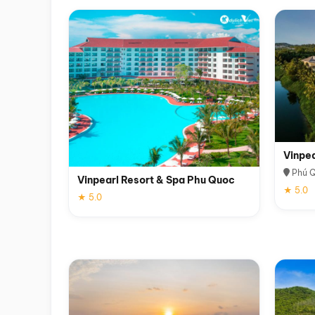
Vinpe
Phú 
Vinpearl Resort & Spa Phu Quoc
★ 5.0
★ 5.0