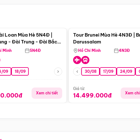
Điểm nổi bật
Điểm nổi
ài Loan Mùa Hè 5N4Đ |
Tour Brunei Mùa Hè 4N3Đ | B
ng - Đài Trung - Đài Bắc
Darussalam
j)
í Minh
5N4Đ
Hồ Chí Minh
4N3Đ
4/09
18/09
30/08
17/09
24/09
Giá từ:
Xem chi tiết
Xem chi 
90.000đ
14.499.000đ