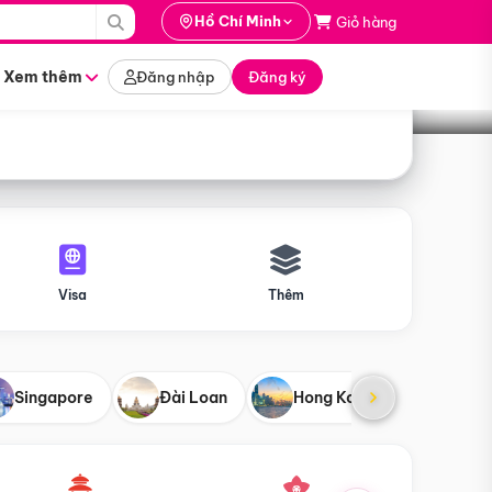
i hành
Hồ Chí Minh
Giỏ hàng
Tìm tour
tháng nào
Xem thêm
Đăng nhập
Đăng ký
Visa
Thêm
Singapore
Đài Loan
Hong Kong
Mỹ