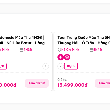
Điểm nổi bật
Điểm nổi
ndonesia Mùa Thu 4N3Đ |
Tour Trung Quôc Mùa Thu 5N
li - Núi Lửa Batur - Làng
Thượng Hải - Ô Trấn - Hàng
puran
(Tour Không Shopping)
í Minh
4N3Đ
Hồ Chí Minh
5N4Đ
/11
10/09
Giá từ:
Xem chi tiết
Xem chi 
90.000đ
15.499.000đ