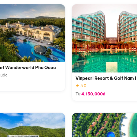
arl Wonderworld Phu Quoc
Quốc
Vinpearl Resort & Golf Nam 
★ 5.0
Từ
4,150,000đ