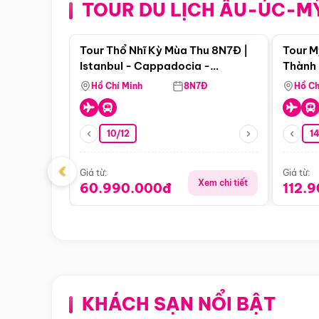
TOUR DU LỊCH ÂU-ÚC-M
Điểm nổi bật
Tour Thổ Nhĩ Kỳ Mùa Thu 8N7Đ |
Tour M
Istanbul - Cappadocia -
Thành 
Pamukkale
Thiên 
Hồ Chí Minh
8N7Đ
Hồ Ch
10/12
1
‹
Giá từ:
Giá từ:
Xem chi tiết
60.990.000đ
112.
KHÁCH SẠN NỔI BẬT