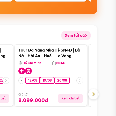
Xem tất cả
 bật
Điểm nổi bật
|
Tour Đà Nẵng Mùa Hè 5N4Đ | Bà
Tour Đà Nẵn
ong
Nà - Hội An - Huế - La Vang -
Nà - Hội An
Động Thiên Đường
Nha
Hồ Chí Minh
5N4Đ
Hồ Chí Minh
2/08
26/08
05/09
12/08
19/08
09/09
26/08
12/09
13/08
›
Giá từ:
Giá từ:
tiết
Xem chi tiết
8.099.000đ
6.899.00