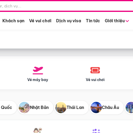
Điểm khởi hành
Tháng khở
Hồ Chí Minh
Bất kỳ 
Khách sạn
Vé vui chơi
Dịch vụ visa
Tin tức
Giới thiệu
Vé máy bay
Vé vui chơi
 Quốc
Nhật Bản
Thái Lan
Châu Âu