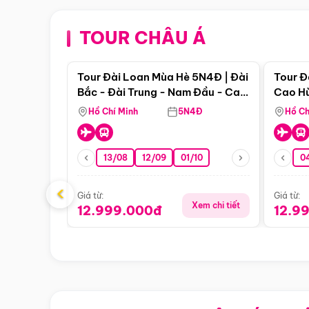
TOUR CHÂU Á
Điểm nổi bật
Tour Đài Loan Mùa Hè 5N4Đ | Đài
Tour Đ
Bắc - Đài Trung - Nam Đầu - Cao
Cao Hù
Hùng ( Bay Vn)
(Bay V
Hồ Chí Minh
5N4Đ
Hồ Ch
13/08
12/09
01/10
0
‹
Giá từ:
Giá từ:
Xem chi tiết
12.999.000đ
12.9