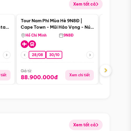
Xem tất cả
 bật
Điểm nổi bật
Tour Nam Phi Mùa Hè 9N8Đ |
Tour Mỹ Mùa
star
Cape Town - Mũi Hảo Vọng - Núi
Hoa Kỳ - Me
Bàn - Johannesburg - Pretoria -
Hồ Chí Minh
9N8Đ
Hồ Chí Minh
Safari - Lodge
28/08
30/10
29/08
›
Giá từ:
Giá từ:
tiết
Xem chi tiết
88.900.000đ
59.900.
Xem tất cả