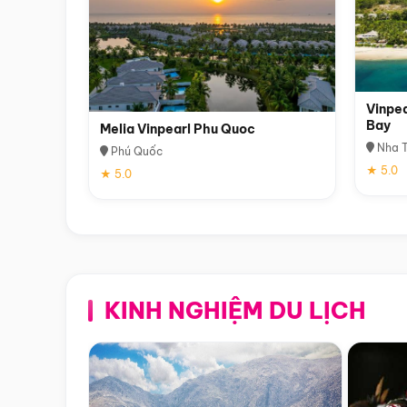
Vinpea
Bay
Melia Vinpearl Phu Quoc
Nha T
Phú Quốc
★ 5.0
★ 5.0
KINH NGHIỆM DU LỊCH