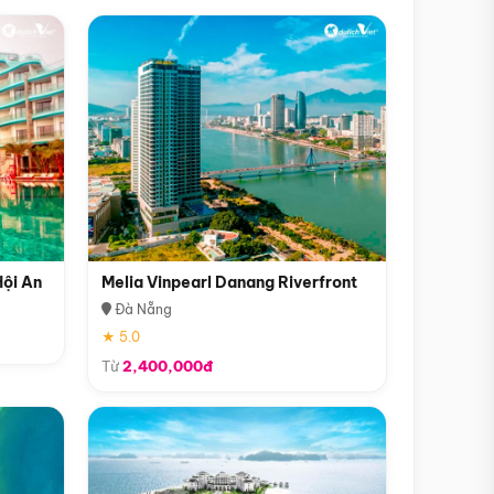
Hội An
Melia Vinpearl Danang Riverfront
Đà Nẵng
★ 5.0
Từ
2,400,000đ