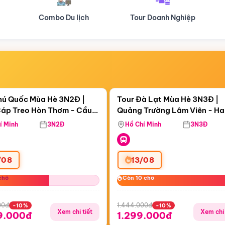
Tour Doanh Nghiệp
Du lịch Hành Hương
Điểm nổi bật
Điểm nổi
ngày 19:19:07
Còn
04 ngày 19:19:07
hú Quốc Mùa Hè 3N2Đ |
Tour Đà Lạt Mùa Hè 3N3Đ |
áp Treo Hòn Thơm - Cầu
Quảng Trường Lâm Viên - H
áp Treo Hòn Thơm
Công Viên Nước Aquatopia
Hill - Puppy Farm
í Minh
3N2Đ
Hồ Chí Minh
3N3Đ
/08
13/08
chỗ
chỗ
Còn 10 chỗ
Còn 10 chỗ
00đ
1.444.000đ
-10%
-10%
Xem chi tiết
Xem chi 
9.000đ
1.299.000đ