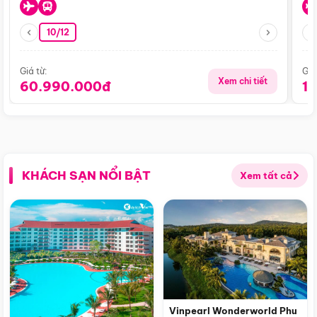
10/12
Giá từ:
Giá
Xem chi tiết
60.990.000đ
1
KHÁCH SẠN NỔI BẬT
Xem tất cả
Vinpearl Wonderworld Phu