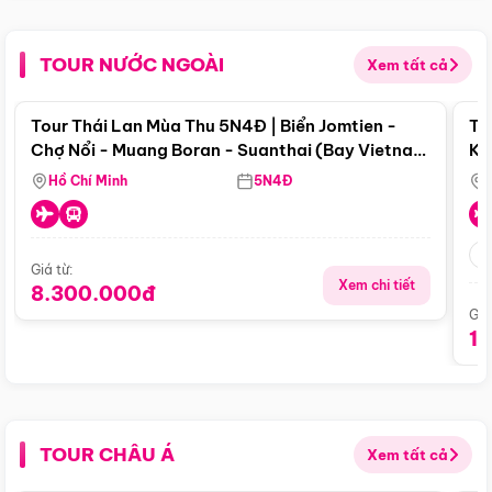
TOUR NƯỚC NGOÀI
Xem tất cả
Điểm nổi bật
Tour Thái Lan Mùa Thu 5N4Đ | Biển Jomtien -
To
Chợ Nổi - Muang Boran - Suanthai (Bay Vietnam
Ku
Airlines)
Si
Hồ Chí Minh
5N4Đ
Giá từ:
Xem chi tiết
8.300.000đ
Giá
1
TOUR CHÂU Á
Xem tất cả
Điểm nổi bật