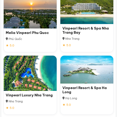
Vinpearl Resort & Spa Nha
Trang Bay
Melia Vinpearl Phu Quoc
Nha Trang
Phú Quốc
★ 5.0
★ 5.0
Vinpearl Resort & Spa Ha
Long
Vinpearl Luxury Nha Trang
Hạ Long
Nha Trang
★ 5.0
★ 5.0