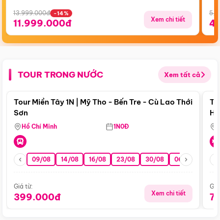
13.999.000đ
5.5
-14%
Xem chi tiết
11.999.000đ
4
TOUR TRONG NƯỚC
Xem tất cả
Điểm nổi bật
Tour Miền Tây 1N | Mỹ Tho - Bến Tre - Cù Lao Thới
To
Sơn
Hu
Hồ Chí Minh
1N0Đ
09/08
14/08
16/08
23/08
30/08
06/09
13/0
Giá từ:
Giá
Xem chi tiết
399.000đ
7