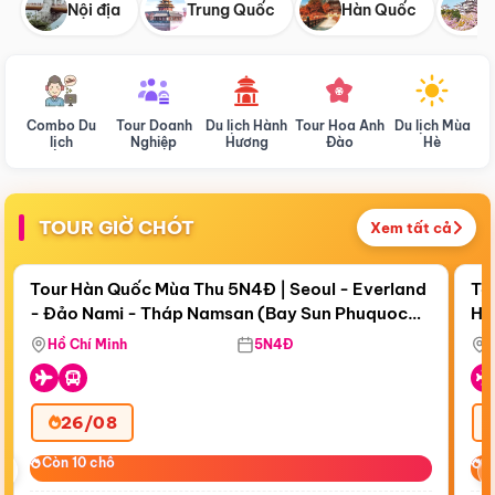
Nội địa
Trung Quốc
Hàn Quốc
N
Combo Du
Tour Doanh
Du lịch Hành
Tour Hoa Anh
Du lịch Mùa
D
lịch
Nghiệp
Hương
Đào
Hè
TOUR GIỜ CHÓT
Xem tất cả
Điểm nổi bật
Còn
18 ngày 10:36:56
Cò
Tour Hàn Quốc Mùa Thu 5N4Đ | Seoul - Everland
To
- Đảo Nami - Tháp Namsan (Bay Sun Phuquoc
Hò
Bay Sun Phuquoc Airways
Tặ
Airways)
Aq
Hồ Chí Minh
5N4Đ
26/08
‹
Còn 10 chỗ
Còn 10 chỗ
C
C