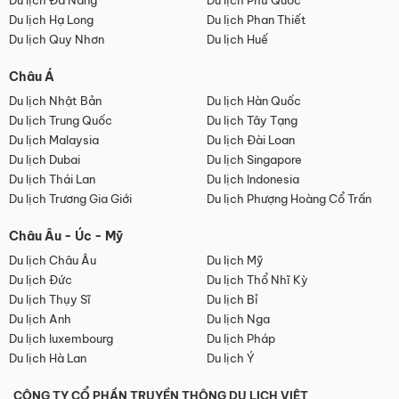
Du lịch Đà Nẵng
Du lịch Phú Quốc
Du lịch Hạ Long
Du lịch Phan Thiết
Du lịch Quy Nhơn
Du lịch Huế
Châu Á
Du lịch Nhật Bản
Du lịch Hàn Quốc
Du lịch Trung Quốc
Du lịch Tây Tạng
Du lịch Malaysia
Du lịch Đài Loan
Du lịch Dubai
Du lịch Singapore
Du lịch Thái Lan
Du lịch Indonesia
Du lịch Trương Gia Giới
Du lịch Phượng Hoàng Cổ Trấn
Châu Âu - Úc - Mỹ
Du lịch Châu Âu
Du lịch Mỹ
Du lịch Đức
Du lịch Thổ Nhĩ Kỳ
Du lịch Thụy Sĩ
Du lịch Bỉ
Du lịch Anh
Du lịch Nga
Du lịch luxembourg
Du lịch Pháp
Du lịch Hà Lan
Du lịch Ý
CÔNG TY CỔ PHẦN TRUYỀN THÔNG DU LỊCH VIỆT