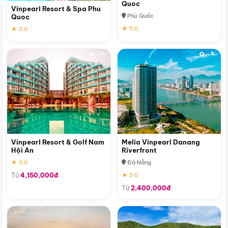
Quoc
Vinpearl Resort & Spa Phu
Phú Quốc
Quoc
★ 5.0
★ 5.0
Vinpearl Resort & Golf Nam
Melia Vinpearl Danang
Hội An
Riverfront
★ 5.0
Đà Nẵng
Từ
4,150,000đ
★ 5.0
Từ
2,400,000đ