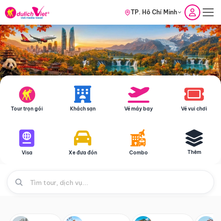
TP. Hồ Chí Minh
Tour trọn gói
Khách sạn
Vé máy bay
Vé vui chơi
Thêm
Visa
Xe đưa đón
Combo