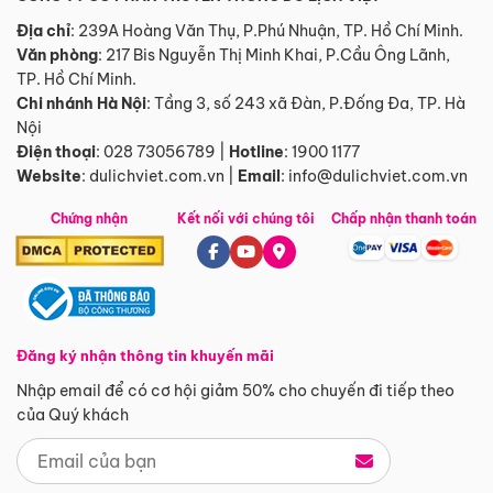
Địa chỉ
: 239A Hoàng Văn Thụ, P.Phú Nhuận, TP. Hồ Chí Minh.
Văn phòng
:
217 Bis Nguyễn Thị Minh Khai, P.Cầu Ông Lãnh,
TP. Hồ Chí Minh.
Chi nhánh Hà Nội
:
Tầng 3, số 243 xã Đàn, P.Đống Đa, TP. Hà
Nội
Điện thoại
:
028 73056789
|
Hotline
:
1900 1177
Website
:
dulichviet.com.vn
|
Email
:
info@dulichviet.com.vn
Chứng nhận
Kết nối với chúng tôi
Chấp nhận thanh toán
Đăng ký nhận thông tin khuyến mãi
Nhập email để có cơ hội giảm 50% cho chuyến đi tiếp theo
của Quý khách