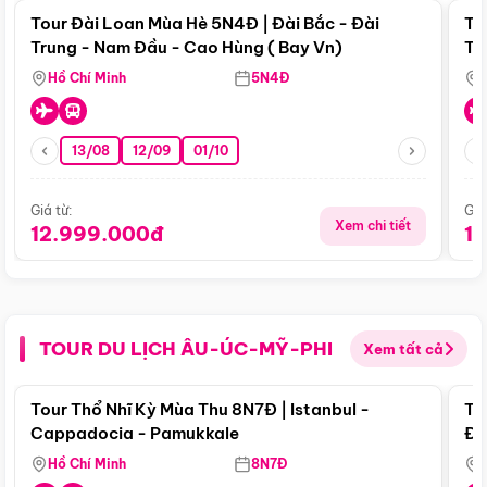
Tour Đài Loan Mùa Hè 5N4Đ | Đài Bắc - Đài
To
Trung - Nam Đầu - Cao Hùng ( Bay Vn)
Tr
Hồ Chí Minh
5N4Đ
13/08
12/09
01/10
Giá từ:
Giá
Xem chi tiết
12.999.000đ
1
TOUR DU LỊCH ÂU-ÚC-MỸ-PHI
Xem tất cả
Điểm nổi bật
Tour Thổ Nhĩ Kỳ Mùa Thu 8N7Đ | Istanbul -
To
Cappadocia - Pamukkale
Đế
Hồ Chí Minh
8N7Đ