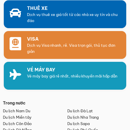
THUÊ XE
Dịch vụ thuê xe giá tốt từ các nhà xe uy tín và chu
đáo
VISA
Dịch vụ Visa nhanh, rẻ. Visa trọn gói, thủ tục đơn
giản
VÉ MÁY BAY
Vé máy bay giá rẻ nhất, nhiều khuyến mãi hấp dẫn
Trong nước
Du lịch Nam Du
Du lịch Đà Lạt
Du lịch Miền tây
Du lịch Nha Trang
Du lịch Côn Đảo
Du lịch Sapa