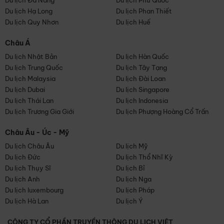
Du lịch Đà Nẵng
Du lịch Phú Quốc
Du lịch Hạ Long
Du lịch Phan Thiết
Du lịch Quy Nhơn
Du lịch Huế
Châu Á
Du lịch Nhật Bản
Du lịch Hàn Quốc
Du lịch Trung Quốc
Du lịch Tây Tạng
Du lịch Malaysia
Du lịch Đài Loan
Du lịch Dubai
Du lịch Singapore
Du lịch Thái Lan
Du lịch Indonesia
Du lịch Trương Gia Giới
Du lịch Phượng Hoàng Cổ Trấn
Châu Âu - Úc - Mỹ
Du lịch Châu Âu
Du lịch Mỹ
Du lịch Đức
Du lịch Thổ Nhĩ Kỳ
Du lịch Thụy Sĩ
Du lịch Bỉ
Du lịch Anh
Du lịch Nga
Du lịch luxembourg
Du lịch Pháp
Du lịch Hà Lan
Du lịch Ý
CÔNG TY CỔ PHẦN TRUYỀN THÔNG DU LỊCH VIỆT