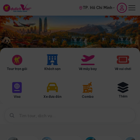
TP. Hồ Chí Minh
Tour trọn gói
Khách sạn
Vé máy bay
Vé vui chơi
Thêm
Visa
Xe đưa đón
Combo