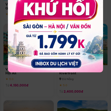
Quoc
Vinpearl Resort & Spa Phu
Phú Quốc
Quoc
★ 5.0
★ 5.0
Vinpearl Resort & Golf Nam
Melia Vinpearl Danang
Hội An
Riverfront
★ 5.0
Đà Nẵng
Từ
4,150,000đ
★ 5.0
Từ
2,400,000đ