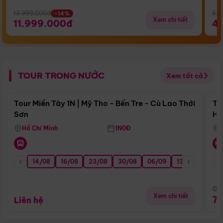
13.999.000đ
5.5
-14%
Xem chi tiết
11.999.000đ
4
TOUR TRONG NƯỚC
Xem tất cả
Điểm nổi bật
Tour Miền Tây 1N | Mỹ Tho - Bến Tre - Cù Lao Thới
To
Sơn
Hu
Hồ Chí Minh
1N0Đ
14/08
16/08
23/08
30/08
06/09
13/09
20/0
Giá
Xem chi tiết
7
Liên hệ