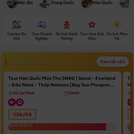
Nội địa
Trung Quốc
Hàn Quốc
N
Combo Du
Tour Doanh
Du lịch Hành
Tour Hoa Anh
Du lịch Mùa
D
lịch
Nghiệp
Hương
Đào
Hè
TOUR GIỜ CHÓT
Xem tất cả
Điểm nổi bật
Còn
17 ngày 16:34:58
Cò
Tour Hàn Quốc Mùa Thu 5N4Đ | Seoul - Everland
To
- Đảo Nami - Tháp Namsan (Bay Sun Phuquoc
Hò
Bay Sun Phuquoc Airways
Tặ
Airways)
Aq
Hồ Chí Minh
5N4Đ
26/08
‹
Còn 9/10 chỗ
Còn 9/10 chỗ
C
C