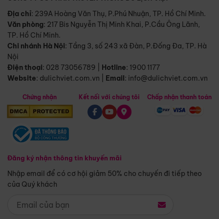
Địa chỉ
: 239A Hoàng Văn Thụ, P.Phú Nhuận, TP. Hồ Chí Minh.
Văn phòng
:
217 Bis Nguyễn Thị Minh Khai, P.Cầu Ông Lãnh,
TP. Hồ Chí Minh.
Chi nhánh Hà Nội
:
Tầng 3, số 243 xã Đàn, P.Đống Đa, TP. Hà
Nội
Điện thoại
:
028 73056789
|
Hotline
:
1900 1177
Website
:
dulichviet.com.vn
|
Email
:
info@dulichviet.com.vn
Chứng nhận
Kết nối với chúng tôi
Chấp nhận thanh toán
Đăng ký nhận thông tin khuyến mãi
Nhập email để có cơ hội giảm 50% cho chuyến đi tiếp theo
của Quý khách