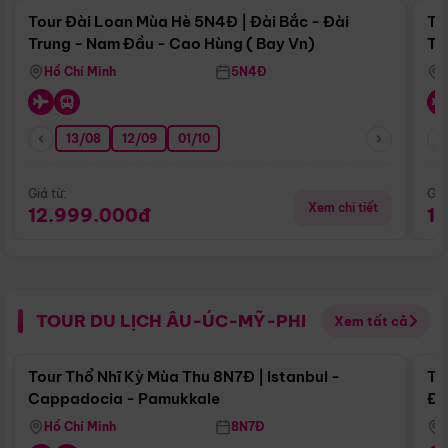
Tour Đài Loan Mùa Hè 5N4Đ | Đài Bắc - Đài
To
Trung - Nam Đầu - Cao Hùng ( Bay Vn)
Tr
Hồ Chí Minh
5N4Đ
13/08
12/09
01/10
Giá từ:
Giá
Xem chi tiết
12.999.000đ
1
TOUR DU LỊCH ÂU-ÚC-MỸ-PHI
Xem tất cả
Điểm nổi bật
Tour Thổ Nhĩ Kỳ Mùa Thu 8N7Đ | Istanbul -
To
Cappadocia - Pamukkale
Đế
Hồ Chí Minh
8N7Đ