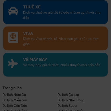
THUÊ XE
Dịch vụ thuê xe giá tốt từ các nhà xe uy tín và chu
đáo
VISA
Dịch vụ Visa nhanh, rẻ. Visa trọn gói, thủ tục đơn
giản
VÉ MÁY BAY
Vé máy bay giá rẻ nhất, nhiều khuyến mãi hấp dẫn
Trong nước
Du lịch Nam Du
Du lịch Đà Lạt
Du lịch Miền tây
Du lịch Nha Trang
Du lịch Côn Đảo
Du lịch Sapa