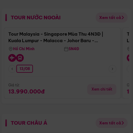
TOUR NƯỚC NGOÀI
Xem tất cả
Điểm nổi bật
Tour Malaysia - Singapore Mùa Thu 4N3Đ |
To
Kuala Lumpur - Malacca - Johor Baru -
Lử
Singapore
Hồ Chí Minh
5N4Đ
13/08
Giá từ:
Giá
Xem chi tiết
13.990.000đ
1
TOUR CHÂU Á
Xem tất cả
Điểm nổi bật