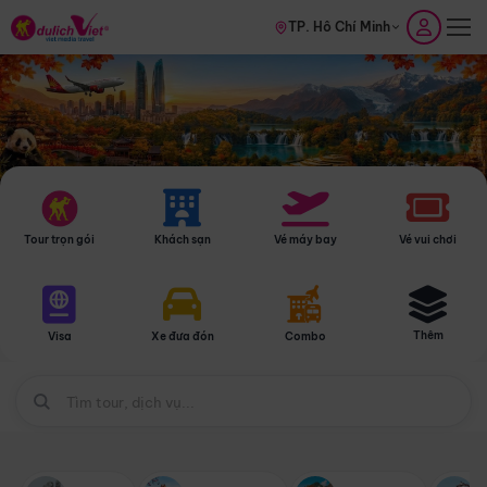
TP. Hồ Chí Minh
Tour trọn gói
Khách sạn
Vé máy bay
Vé vui chơi
Thêm
Visa
Xe đưa đón
Combo