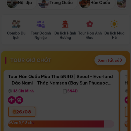
Nội địa
Trung Quốc
Hàn Quốc
N
Combo Du
Tour Doanh
Du lịch Hành
Tour Hoa Anh
Du lịch Mùa
D
lịch
Nghiệp
Hương
Đào
Hè
TOUR GIỜ CHÓT
Xem tất cả
Điểm nổi bật
Còn
15 ngày 20:39:18
Cò
Tour Hàn Quốc Mùa Thu 5N4Đ | Seoul - Everland
To
- Đảo Nami - Tháp Namsan (Bay Sun Phuquoc
Hò
Bay Sun Phuquoc Airways
Tặ
Airways)
Aq
Hồ Chí Minh
5N4Đ
26/08
‹
Còn 9/10 chỗ
Còn 9/10 chỗ
C
C