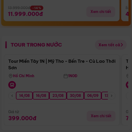
13.999.000đ
5.5
-14%
Xem chi tiết
11.999.000đ
4
TOUR TRONG NƯỚC
Xem tất cả
Điểm nổi bật
Tour Miền Tây 1N | Mỹ Tho - Bến Tre - Cù Lao Thới
To
Sơn
Hu
Hồ Chí Minh
1N0Đ
14/08
16/08
23/08
30/08
06/09
13/09
20/0
Giá từ:
Giá
Xem chi tiết
399.000đ
7