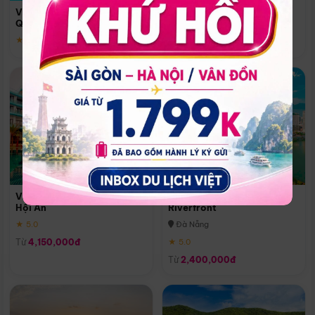
Quoc
Vinpearl Resort & Spa Phu
Phú Quốc
Quoc
★ 5.0
★ 5.0
Vinpearl Resort & Golf Nam
Melia Vinpearl Danang
Hội An
Riverfront
★ 5.0
Đà Nẵng
Từ
4,150,000đ
★ 5.0
Từ
2,400,000đ