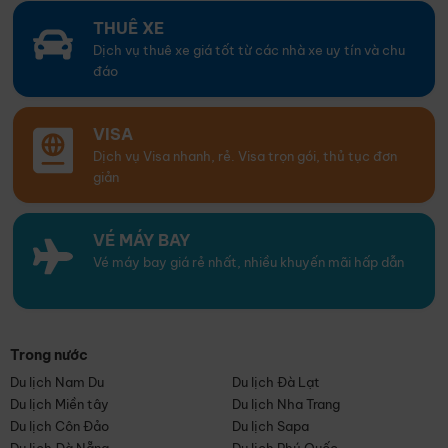
THUÊ XE
Dịch vụ thuê xe giá tốt từ các nhà xe uy tín và chu
đáo
VISA
Dịch vụ Visa nhanh, rẻ. Visa trọn gói, thủ tục đơn
giản
VÉ MÁY BAY
Vé máy bay giá rẻ nhất, nhiều khuyến mãi hấp dẫn
Trong nước
Du lịch Nam Du
Du lịch Đà Lạt
Du lịch Miền tây
Du lịch Nha Trang
Du lịch Côn Đảo
Du lịch Sapa