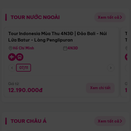
TOUR NƯỚC NGOÀI
Xem tất cả
Điểm nổi bật
Tour Indonesia Mùa Thu 4N3Đ | Đảo Bali - Núi
To
Lửa Batur - Làng Penglipuran
Tr
Hồ Chí Minh
4N3Đ
07/11
Giá từ:
Giá
Xem chi tiết
12.190.000đ
1
TOUR CHÂU Á
Xem tất cả
Điểm nổi bật