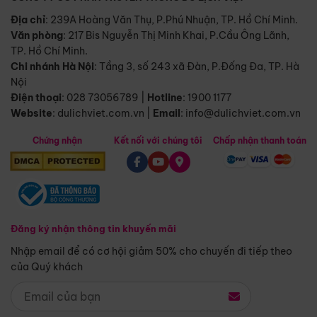
Địa chỉ
: 239A Hoàng Văn Thụ, P.Phú Nhuận, TP. Hồ Chí Minh.
Văn phòng
:
217 Bis Nguyễn Thị Minh Khai, P.Cầu Ông Lãnh,
TP. Hồ Chí Minh.
Chi nhánh Hà Nội
:
Tầng 3, số 243 xã Đàn, P.Đống Đa, TP. Hà
Nội
Điện thoại
:
028 73056789
|
Hotline
:
1900 1177
Website
:
dulichviet.com.vn
|
Email
:
info@dulichviet.com.vn
Chứng nhận
Kết nối với chúng tôi
Chấp nhận thanh toán
Đăng ký nhận thông tin khuyến mãi
Nhập email để có cơ hội giảm 50% cho chuyến đi tiếp theo
của Quý khách