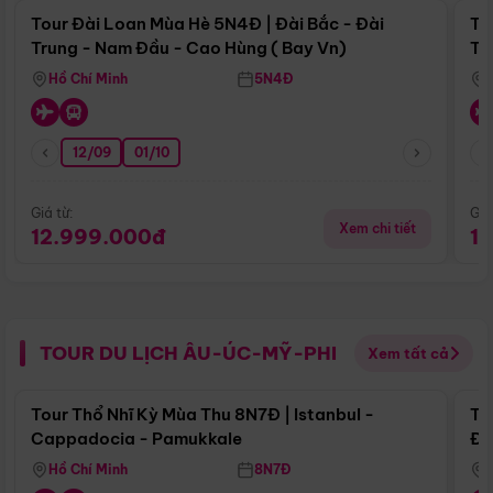
Tour Đài Loan Mùa Hè 5N4Đ | Đài Bắc - Đài
To
Trung - Nam Đầu - Cao Hùng ( Bay Vn)
Tr
Hồ Chí Minh
5N4Đ
12/09
01/10
Giá từ:
Giá
Xem chi tiết
12.999.000đ
1
TOUR DU LỊCH ÂU-ÚC-MỸ-PHI
Xem tất cả
Điểm nổi bật
Tour Thổ Nhĩ Kỳ Mùa Thu 8N7Đ | Istanbul -
To
Cappadocia - Pamukkale
Đế
Hồ Chí Minh
8N7Đ