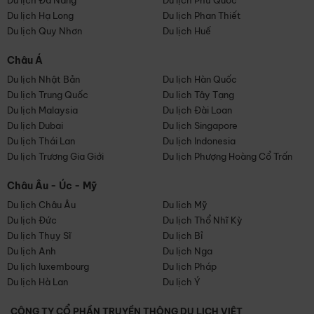
Du lịch Đà Nẵng
Du lịch Phú Quốc
Du lịch Hạ Long
Du lịch Phan Thiết
Du lịch Quy Nhơn
Du lịch Huế
Châu Á
Du lịch Nhật Bản
Du lịch Hàn Quốc
Du lịch Trung Quốc
Du lịch Tây Tạng
Du lịch Malaysia
Du lịch Đài Loan
Du lịch Dubai
Du lịch Singapore
Du lịch Thái Lan
Du lịch Indonesia
Du lịch Trương Gia Giới
Du lịch Phượng Hoàng Cổ Trấn
Châu Âu - Úc - Mỹ
Du lịch Châu Âu
Du lịch Mỹ
Du lịch Đức
Du lịch Thổ Nhĩ Kỳ
Du lịch Thụy Sĩ
Du lịch Bỉ
Du lịch Anh
Du lịch Nga
Du lịch luxembourg
Du lịch Pháp
Du lịch Hà Lan
Du lịch Ý
CÔNG TY CỔ PHẦN TRUYỀN THÔNG DU LỊCH VIỆT