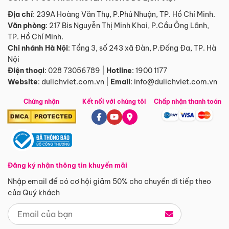
Địa chỉ
: 239A Hoàng Văn Thụ, P.Phú Nhuận, TP. Hồ Chí Minh.
Văn phòng
:
217 Bis Nguyễn Thị Minh Khai, P.Cầu Ông Lãnh,
TP. Hồ Chí Minh.
Chi nhánh Hà Nội
:
Tầng 3, số 243 xã Đàn, P.Đống Đa, TP. Hà
Nội
Điện thoại
:
028 73056789
|
Hotline
:
1900 1177
Website
:
dulichviet.com.vn
|
Email
:
info@dulichviet.com.vn
Chứng nhận
Kết nối với chúng tôi
Chấp nhận thanh toán
Đăng ký nhận thông tin khuyến mãi
Nhập email để có cơ hội giảm 50% cho chuyến đi tiếp theo
của Quý khách