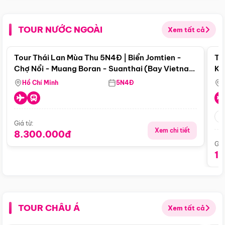
TOUR NƯỚC NGOÀI
Xem tất cả
Điểm nổi bật
Tour Thái Lan Mùa Thu 5N4Đ | Biển Jomtien -
To
Chợ Nổi - Muang Boran - Suanthai (Bay Vietnam
Ku
Airlines)
Si
Hồ Chí Minh
5N4Đ
Giá từ:
Xem chi tiết
8.300.000đ
Giá
1
TOUR CHÂU Á
Xem tất cả
Điểm nổi bật