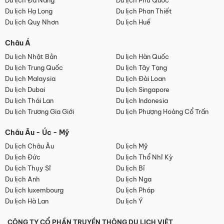
Du lịch Đà Nẵng
Du lịch Phú Quốc
Du lịch Hạ Long
Du lịch Phan Thiết
Du lịch Quy Nhơn
Du lịch Huế
Châu Á
Du lịch Nhật Bản
Du lịch Hàn Quốc
Du lịch Trung Quốc
Du lịch Tây Tạng
Du lịch Malaysia
Du lịch Đài Loan
Du lịch Dubai
Du lịch Singapore
Du lịch Thái Lan
Du lịch Indonesia
Du lịch Trương Gia Giới
Du lịch Phượng Hoàng Cổ Trấn
Châu Âu - Úc - Mỹ
Du lịch Châu Âu
Du lịch Mỹ
Du lịch Đức
Du lịch Thổ Nhĩ Kỳ
Du lịch Thụy Sĩ
Du lịch Bỉ
Du lịch Anh
Du lịch Nga
Du lịch luxembourg
Du lịch Pháp
Du lịch Hà Lan
Du lịch Ý
CÔNG TY CỔ PHẦN TRUYỀN THÔNG DU LỊCH VIỆT