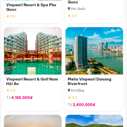
Quoc
Vinpearl Resort & Spa Phu
Phú Quốc
Quoc
★ 5.0
★ 5.0
Vinpearl Resort & Golf Nam
Melia Vinpearl Danang
Hội An
Riverfront
★ 5.0
Đà Nẵng
Từ
4,150,000đ
★ 5.0
Từ
2,400,000đ