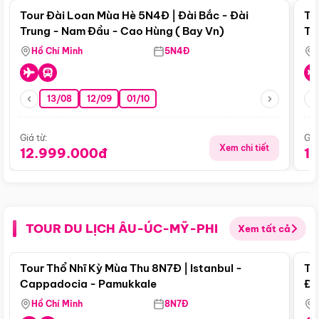
Tour Đài Loan Mùa Hè 5N4Đ | Đài Bắc - Đài
To
Trung - Nam Đầu - Cao Hùng ( Bay Vn)
Tr
Hồ Chí Minh
5N4Đ
13/08
12/09
01/10
Giá từ:
Giá
Xem chi tiết
12.999.000đ
1
TOUR DU LỊCH ÂU-ÚC-MỸ-PHI
Xem tất cả
Điểm nổi bật
Tour Thổ Nhĩ Kỳ Mùa Thu 8N7Đ | Istanbul -
To
Cappadocia - Pamukkale
Đế
Hồ Chí Minh
8N7Đ