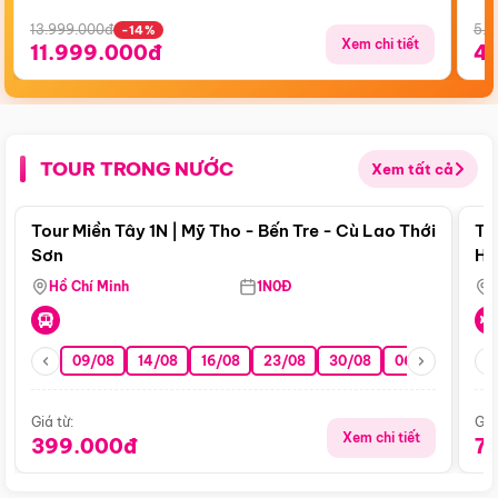
13.999.000đ
5.5
-14%
Xem chi tiết
11.999.000đ
4
TOUR TRONG NƯỚC
Xem tất cả
Điểm nổi bật
Tour Miền Tây 1N | Mỹ Tho - Bến Tre - Cù Lao Thới
To
Sơn
Hu
Hồ Chí Minh
1N0Đ
09/08
14/08
16/08
23/08
30/08
06/09
13/0
Giá từ:
Giá
Xem chi tiết
399.000đ
7