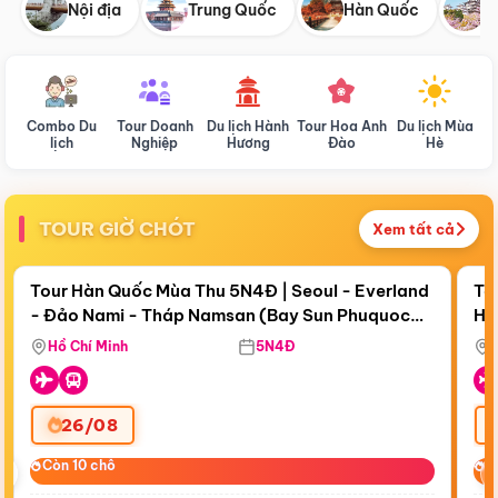
Nội địa
Trung Quốc
Hàn Quốc
N
Combo Du
Tour Doanh
Du lịch Hành
Tour Hoa Anh
Du lịch Mùa
D
lịch
Nghiệp
Hương
Đào
Hè
TOUR GIỜ CHÓT
Xem tất cả
Điểm nổi bật
Còn
18 ngày 11:48:50
Cò
Tour Hàn Quốc Mùa Thu 5N4Đ | Seoul - Everland
To
- Đảo Nami - Tháp Namsan (Bay Sun Phuquoc
Hò
Bay Sun Phuquoc Airways
Tặ
Airways)
Aq
Hồ Chí Minh
5N4Đ
26/08
‹
Còn 10 chỗ
Còn 10 chỗ
C
C