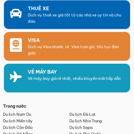
THUÊ XE
Dịch vụ thuê xe giá tốt từ các nhà xe uy tín và chu
đáo
VISA
Dịch vụ Visa nhanh, rẻ. Visa trọn gói, thủ tục đơn
giản
VÉ MÁY BAY
Vé máy bay giá rẻ nhất, nhiều khuyến mãi hấp dẫn
Trong nước
Du lịch Nam Du
Du lịch Đà Lạt
Du lịch Miền tây
Du lịch Nha Trang
Du lịch Côn Đảo
Du lịch Sapa