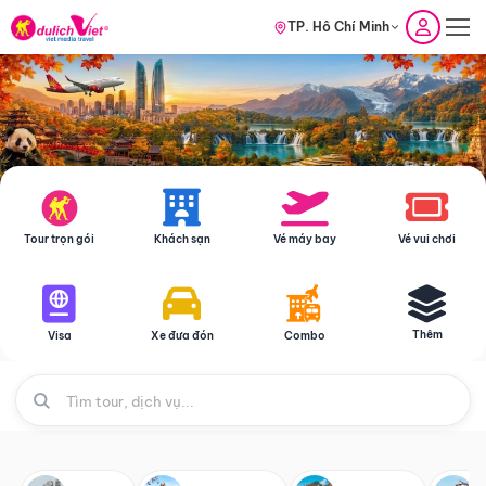
TP. Hồ Chí Minh
Tour trọn gói
Khách sạn
Vé máy bay
Vé vui chơi
Thêm
Visa
Xe đưa đón
Combo