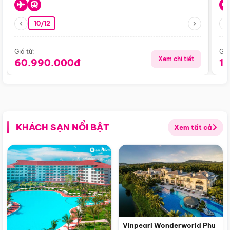
10/12
Giá từ:
Giá
Xem chi tiết
60.990.000đ
1
KHÁCH SẠN NỔI BẬT
Xem tất cả
Vinpearl Wonderworld Phu