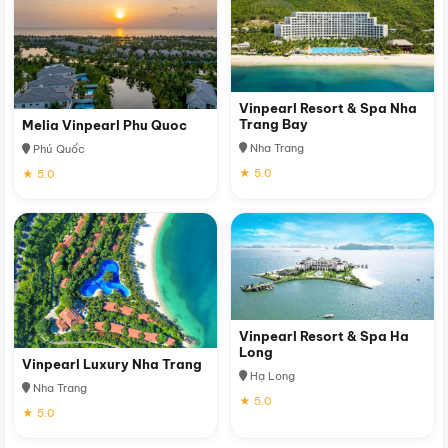
Vinpearl Resort & Spa Nha
Trang Bay
Melia Vinpearl Phu Quoc
Nha Trang
Phú Quốc
★ 5.0
★ 5.0
Vinpearl Resort & Spa Ha
Long
Vinpearl Luxury Nha Trang
Hạ Long
Nha Trang
★ 5.0
★ 5.0