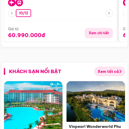
10/12
Giá từ:
Giá
Xem chi tiết
60.990.000đ
6
KHÁCH SẠN NỔI BẬT
Xem tất cả
Vinpearl Wonderworld Phu