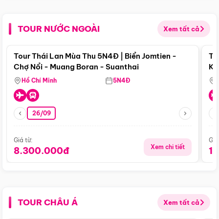
TOUR NƯỚC NGOÀI
Xem tất cả
Điểm nổi bật
Tour Thái Lan Mùa Thu 5N4Đ | Biển Jomtien -
To
Chợ Nổi - Muang Boran - Suanthai
Ku
Si
Hồ Chí Minh
5N4Đ
26/09
Giá từ:
Giá
Xem chi tiết
8.300.000đ
1
TOUR CHÂU Á
Xem tất cả
Điểm nổi bật