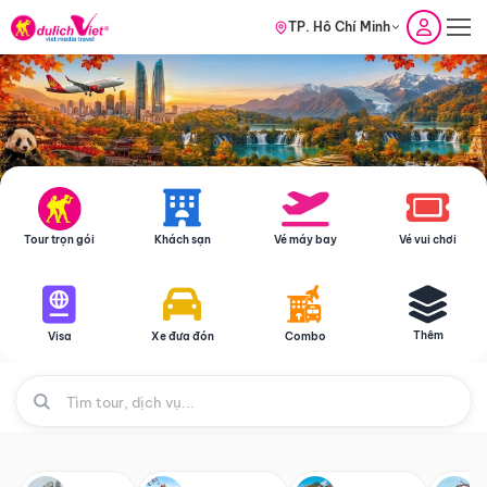
TP. Hồ Chí Minh
Tour trọn gói
Khách sạn
Vé máy bay
Vé vui chơi
Thêm
Visa
Xe đưa đón
Combo