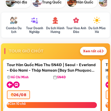
Nội địa
Trung Quốc
Hàn Quốc
N
Combo Du
Tour Doanh
Du lịch Hành
Tour Hoa Anh
Du lịch Mùa
D
lịch
Nghiệp
Hương
Đào
Hè
TOUR GIỜ CHÓT
Xem tất cả
Điểm nổi bật
Còn
18 ngày 21:03:08
Cò
Tour Hàn Quốc Mùa Thu 5N4Đ | Seoul - Everland
To
- Đảo Nami - Tháp Namsan (Bay Sun Phuquoc
Hò
Bay Sun Phuquoc Airways
Tặ
Airways)
Aq
Hồ Chí Minh
5N4Đ
26/08
‹
Còn 10 chỗ
Còn 10 chỗ
C
C