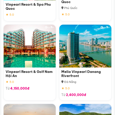
Quoc
Vinpearl Resort & Spa Phu
Phú Quốc
Quoc
★ 5.0
★ 5.0
Vinpearl Resort & Golf Nam
Melia Vinpearl Danang
Hội An
Riverfront
★ 5.0
Đà Nẵng
Từ
4,150,000đ
★ 5.0
Từ
2,400,000đ