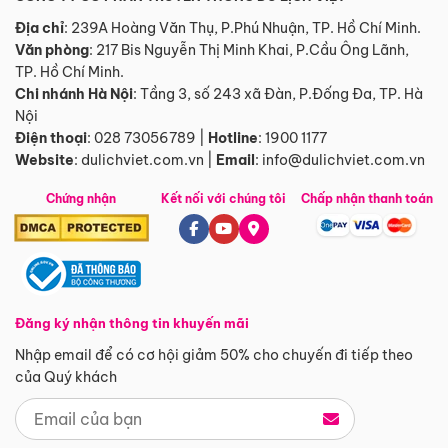
Địa chỉ
: 239A Hoàng Văn Thụ, P.Phú Nhuận, TP. Hồ Chí Minh.
Văn phòng
:
217 Bis Nguyễn Thị Minh Khai, P.Cầu Ông Lãnh,
TP. Hồ Chí Minh.
Chi nhánh Hà Nội
:
Tầng 3, số 243 xã Đàn, P.Đống Đa, TP. Hà
Nội
Điện thoại
:
028 73056789
|
Hotline
:
1900 1177
Website
:
dulichviet.com.vn
|
Email
:
info@dulichviet.com.vn
Chứng nhận
Kết nối với chúng tôi
Chấp nhận thanh toán
Đăng ký nhận thông tin khuyến mãi
Nhập email để có cơ hội giảm 50% cho chuyến đi tiếp theo
của Quý khách