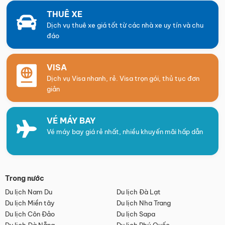
THUÊ XE
Dịch vụ thuê xe giá tốt từ các nhà xe uy tín và chu
đáo
VISA
Dịch vụ Visa nhanh, rẻ. Visa trọn gói, thủ tục đơn
giản
VÉ MÁY BAY
Vé máy bay giá rẻ nhất, nhiều khuyến mãi hấp dẫn
Trong nước
Du lịch Nam Du
Du lịch Đà Lạt
Du lịch Miền tây
Du lịch Nha Trang
Du lịch Côn Đảo
Du lịch Sapa