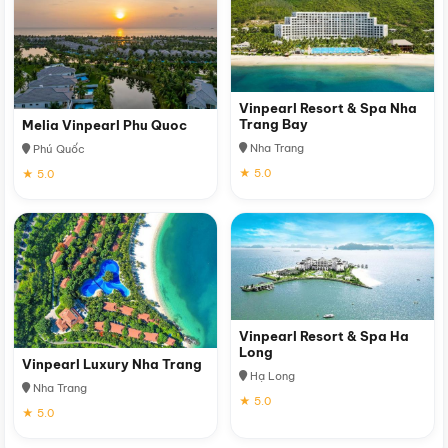
Vinpearl Resort & Spa Nha
Trang Bay
Melia Vinpearl Phu Quoc
Nha Trang
Phú Quốc
★ 5.0
★ 5.0
Vinpearl Resort & Spa Ha
Long
Vinpearl Luxury Nha Trang
Hạ Long
Nha Trang
★ 5.0
★ 5.0