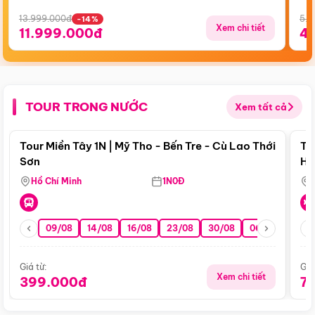
13.999.000đ
5.5
-14%
Xem chi tiết
11.999.000đ
4
TOUR TRONG NƯỚC
Xem tất cả
Điểm nổi bật
Tour Miền Tây 1N | Mỹ Tho - Bến Tre - Cù Lao Thới
To
Sơn
Hu
Hồ Chí Minh
1N0Đ
09/08
14/08
16/08
23/08
30/08
06/09
13/0
Giá từ:
Giá
Xem chi tiết
399.000đ
7