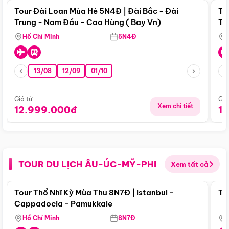
Tour Đài Loan Mùa Hè 5N4Đ | Đài Bắc - Đài
To
Trung - Nam Đầu - Cao Hùng ( Bay Vn)
Tr
Hồ Chí Minh
5N4Đ
13/08
12/09
01/10
Giá từ:
Giá
Xem chi tiết
12.999.000đ
1
TOUR DU LỊCH ÂU-ÚC-MỸ-PHI
Xem tất cả
Điểm nổi bật
Tour Thổ Nhĩ Kỳ Mùa Thu 8N7Đ | Istanbul -
To
Cappadocia - Pamukkale
Hồ Chí Minh
8N7Đ