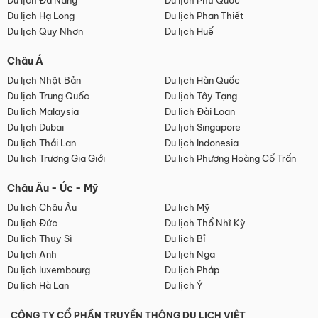
Du lịch Đà Nẵng
Du lịch Phú Quốc
Du lịch Hạ Long
Du lịch Phan Thiết
Du lịch Quy Nhơn
Du lịch Huế
Châu Á
Du lịch Nhật Bản
Du lịch Hàn Quốc
Du lịch Trung Quốc
Du lịch Tây Tạng
Du lịch Malaysia
Du lịch Đài Loan
Du lịch Dubai
Du lịch Singapore
Du lịch Thái Lan
Du lịch Indonesia
Du lịch Trương Gia Giới
Du lịch Phượng Hoàng Cổ Trấn
Châu Âu - Úc - Mỹ
Du lịch Châu Âu
Du lịch Mỹ
Du lịch Đức
Du lịch Thổ Nhĩ Kỳ
Du lịch Thụy Sĩ
Du lịch Bỉ
Du lịch Anh
Du lịch Nga
Du lịch luxembourg
Du lịch Pháp
Du lịch Hà Lan
Du lịch Ý
CÔNG TY CỔ PHẦN TRUYỀN THÔNG DU LỊCH VIỆT