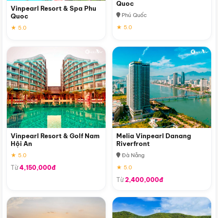
Quoc
Vinpearl Resort & Spa Phu
Phú Quốc
Quoc
★ 5.0
★ 5.0
Vinpearl Resort & Golf Nam
Melia Vinpearl Danang
Hội An
Riverfront
★ 5.0
Đà Nẵng
Từ
4,150,000đ
★ 5.0
Từ
2,400,000đ