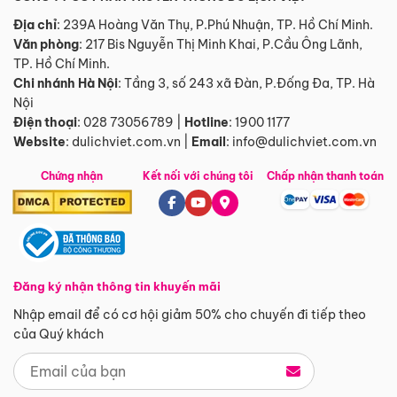
Địa chỉ
: 239A Hoàng Văn Thụ, P.Phú Nhuận, TP. Hồ Chí Minh.
Văn phòng
:
217 Bis Nguyễn Thị Minh Khai, P.Cầu Ông Lãnh,
TP. Hồ Chí Minh.
Chi nhánh Hà Nội
:
Tầng 3, số 243 xã Đàn, P.Đống Đa, TP. Hà
Nội
Điện thoại
:
028 73056789
|
Hotline
:
1900 1177
Website
:
dulichviet.com.vn
|
Email
:
info@dulichviet.com.vn
Chứng nhận
Kết nối với chúng tôi
Chấp nhận thanh toán
Đăng ký nhận thông tin khuyến mãi
Nhập email để có cơ hội giảm 50% cho chuyến đi tiếp theo
của Quý khách