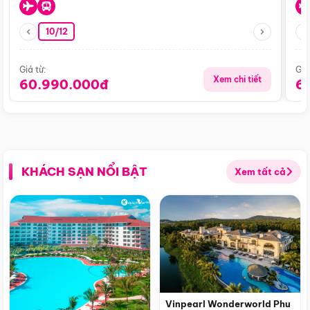
10/12
Giá từ:
Giá
Xem chi tiết
60.990.000đ
6
KHÁCH SẠN NỔI BẬT
Xem tất cả
Vinpearl Wonderworld Phu