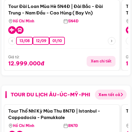
Tour Đài Loan Mùa Hè 5N4Đ | Đài Bắc - Đài
To
Trung - Nam Đầu - Cao Hùng ( Bay Vn)
Tr
Hồ Chí Minh
5N4Đ
13/08
12/09
01/10
Giá từ:
Giá
Xem chi tiết
12.999.000đ
1
TOUR DU LỊCH ÂU-ÚC-MỸ-PHI
Xem tất cả
Điểm nổi bật
Tour Thổ Nhĩ Kỳ Mùa Thu 8N7Đ | Istanbul -
To
Cappadocia - Pamukkale
Hồ Chí Minh
8N7Đ