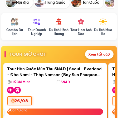
Nội địa
Trung Quốc
Hàn Quốc
N
Combo Du
Tour Doanh
Du lịch Hành
Tour Hoa Anh
Du lịch Mùa
D
lịch
Nghiệp
Hương
Đào
Hè
TOUR GIỜ CHÓT
Xem tất cả
Điểm nổi bật
Còn
19 ngày 00:12:45
Cò
Tour Hàn Quốc Mùa Thu 5N4Đ | Seoul - Everland
To
- Đảo Nami - Tháp Namsan (Bay Sun Phuquoc
Hò
Tặ
Airways)
Aq
Hồ Chí Minh
5N4Đ
26/08
‹
Còn 10 chỗ
Còn 10 chỗ
C
C