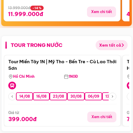
13.999.000đ
-14%
Xem chi tiết
11.999.000đ
4
TOUR TRONG NƯỚC
Xem tất cả
Điểm nổi bật
Tour Miền Tây 1N | Mỹ Tho - Bến Tre - Cù Lao Thới
To
Sơn
Hu
Hồ Chí Minh
1N0Đ
14/08
16/08
23/08
30/08
06/09
13/09
20/0
Giá từ:
Giá
Xem chi tiết
399.000đ
7