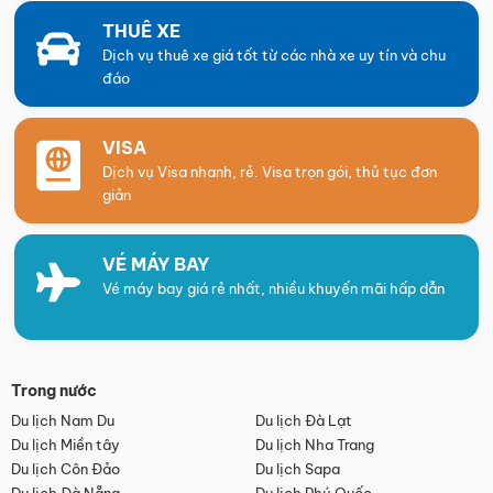
THUÊ XE
Dịch vụ thuê xe giá tốt từ các nhà xe uy tín và chu
đáo
VISA
Dịch vụ Visa nhanh, rẻ. Visa trọn gói, thủ tục đơn
giản
VÉ MÁY BAY
Vé máy bay giá rẻ nhất, nhiều khuyến mãi hấp dẫn
Trong nước
Du lịch Nam Du
Du lịch Đà Lạt
Du lịch Miền tây
Du lịch Nha Trang
Du lịch Côn Đảo
Du lịch Sapa