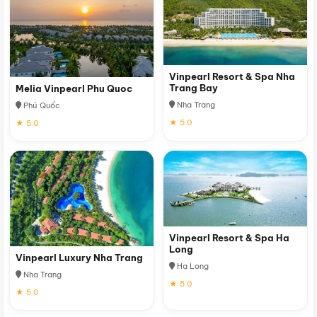
Vinpearl Resort & Spa Nha
Trang Bay
Melia Vinpearl Phu Quoc
Nha Trang
Phú Quốc
★ 5.0
★ 5.0
Vinpearl Resort & Spa Ha
Long
Vinpearl Luxury Nha Trang
Hạ Long
Nha Trang
★ 5.0
★ 5.0