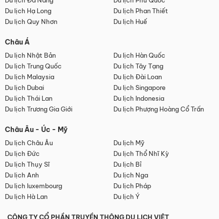
Du lịch Đà Nẵng
Du lịch Phú Quốc
Du lịch Hạ Long
Du lịch Phan Thiết
Du lịch Quy Nhơn
Du lịch Huế
Châu Á
Du lịch Nhật Bản
Du lịch Hàn Quốc
Du lịch Trung Quốc
Du lịch Tây Tạng
Du lịch Malaysia
Du lịch Đài Loan
Du lịch Dubai
Du lịch Singapore
Du lịch Thái Lan
Du lịch Indonesia
Du lịch Trương Gia Giới
Du lịch Phượng Hoàng Cổ Trấn
Châu Âu - Úc - Mỹ
Du lịch Châu Âu
Du lịch Mỹ
Du lịch Đức
Du lịch Thổ Nhĩ Kỳ
Du lịch Thụy Sĩ
Du lịch Bỉ
Du lịch Anh
Du lịch Nga
Du lịch luxembourg
Du lịch Pháp
Du lịch Hà Lan
Du lịch Ý
CÔNG TY CỔ PHẦN TRUYỀN THÔNG DU LỊCH VIỆT