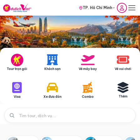
TP. Hồ Chí Minh
Tour trọn gói
Khách sạn
Vé máy bay
Vé vui chơi
Thêm
Visa
Xe đưa đón
Combo