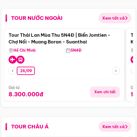
TOUR NƯỚC NGOÀI
Xem tất cả
Điểm nổi bật
Tour Thái Lan Mùa Thu 5N4Đ | Biển Jomtien -
To
Chợ Nổi - Muang Boran - Suanthai
Ku
Si
Hồ Chí Minh
5N4Đ
26/09
Giá từ:
Giá
Xem chi tiết
8.300.000đ
1
TOUR CHÂU Á
Xem tất cả
Điểm nổi bật