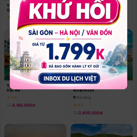
Quoc
Vinpearl Resort & Spa Phu
Phú Quốc
Quoc
★ 5.0
★ 5.0
Vinpearl Resort & Golf Nam
Melia Vinpearl Danang
Hội An
Riverfront
★ 5.0
Đà Nẵng
Từ
4,150,000đ
★ 5.0
Từ
2,400,000đ