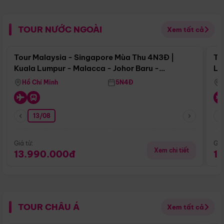
TOUR NƯỚC NGOÀI
Xem tất cả
Điểm nổi bật
Tour Malaysia - Singapore Mùa Thu 4N3Đ |
To
Kuala Lumpur - Malacca - Johor Baru -
Lử
Singapore
Hồ Chí Minh
5N4Đ
13/08
Giá từ:
Giá
Xem chi tiết
13.990.000đ
1
TOUR CHÂU Á
Xem tất cả
Điểm nổi bật