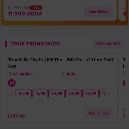
13.999.000đ
5.5
-14%
Xem chi tiết
11.999.000đ
4
TOUR TRONG NƯỚC
Xem tất cả
Điểm nổi bật
Tour Miền Tây 1N | Mỹ Tho - Bến Tre - Cù Lao Thới
To
Sơn
Hu
Hồ Chí Minh
1N0Đ
14/08
16/08
23/08
30/08
06/09
13/09
20/0
Giá
Xem chi tiết
7
Liên hệ