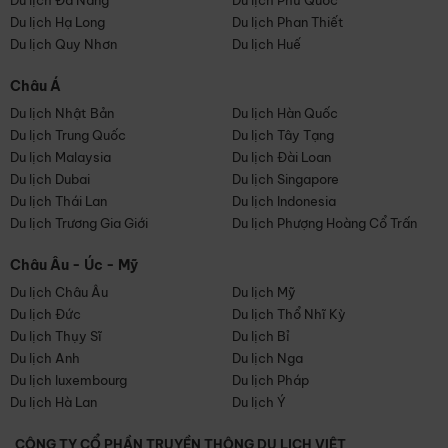
Du lịch Đà Nẵng
Du lịch Phú Quốc
Du lịch Hạ Long
Du lịch Phan Thiết
Du lịch Quy Nhơn
Du lịch Huế
Châu Á
Du lịch Nhật Bản
Du lịch Hàn Quốc
Du lịch Trung Quốc
Du lịch Tây Tạng
Du lịch Malaysia
Du lịch Đài Loan
Du lịch Dubai
Du lịch Singapore
Du lịch Thái Lan
Du lịch Indonesia
Du lịch Trương Gia Giới
Du lịch Phượng Hoàng Cổ Trấn
Châu Âu - Úc - Mỹ
Du lịch Châu Âu
Du lịch Mỹ
Du lịch Đức
Du lịch Thổ Nhĩ Kỳ
Du lịch Thụy Sĩ
Du lịch Bỉ
Du lịch Anh
Du lịch Nga
Du lịch luxembourg
Du lịch Pháp
Du lịch Hà Lan
Du lịch Ý
CÔNG TY CỔ PHẦN TRUYỀN THÔNG DU LỊCH VIỆT