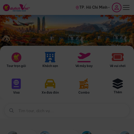
TP. Hồ Chí Minh
Tour trọn gói
Khách sạn
Vé máy bay
Vé vui chơi
Thêm
Visa
Xe đưa đón
Combo