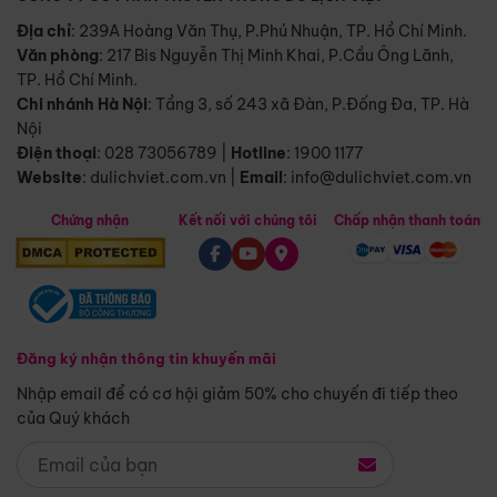
Địa chỉ
: 239A Hoàng Văn Thụ, P.Phú Nhuận, TP. Hồ Chí Minh.
Văn phòng
:
217 Bis Nguyễn Thị Minh Khai, P.Cầu Ông Lãnh,
TP. Hồ Chí Minh.
Chi nhánh Hà Nội
:
Tầng 3, số 243 xã Đàn, P.Đống Đa, TP. Hà
Nội
Điện thoại
:
028 73056789
|
Hotline
:
1900 1177
Website
:
dulichviet.com.vn
|
Email
:
info@dulichviet.com.vn
Chứng nhận
Kết nối với chúng tôi
Chấp nhận thanh toán
Đăng ký nhận thông tin khuyến mãi
Nhập email để có cơ hội giảm 50% cho chuyến đi tiếp theo
của Quý khách