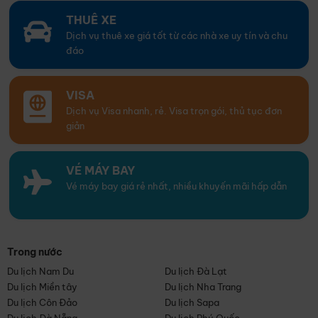
THUÊ XE
Dịch vụ thuê xe giá tốt từ các nhà xe uy tín và chu
đáo
VISA
Dịch vụ Visa nhanh, rẻ. Visa trọn gói, thủ tục đơn
giản
VÉ MÁY BAY
Vé máy bay giá rẻ nhất, nhiều khuyến mãi hấp dẫn
Trong nước
Du lịch Nam Du
Du lịch Đà Lạt
Du lịch Miền tây
Du lịch Nha Trang
Du lịch Côn Đảo
Du lịch Sapa