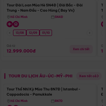
Tour Đài Loan Mùa Hè 5N4Đ | Đài Bắc - Đài
To
Trung - Nam Đầu - Cao Hùng ( Bay Vn)
Tr
Hồ Chí Minh
5N4Đ
13/08
12/09
01/10
Giá từ:
Giá
Xem chi tiết
12.999.000đ
1
TOUR DU LỊCH ÂU-ÚC-MỸ-PHI
Xem tất cả
Điểm nổi bật
Tour Thổ Nhĩ Kỳ Mùa Thu 8N7Đ | Istanbul -
To
Cappadocia - Pamukkale
Đế
Hồ Chí Minh
8N7Đ