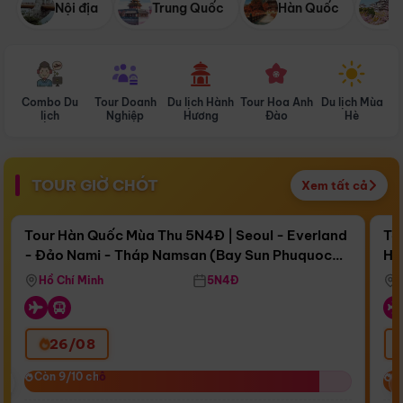
Nội địa
Trung Quốc
Hàn Quốc
N
Combo Du
Tour Doanh
Du lịch Hành
Tour Hoa Anh
Du lịch Mùa
D
lịch
Nghiệp
Hương
Đào
Hè
TOUR GIỜ CHÓT
Xem tất cả
Điểm nổi bật
Còn
17 ngày 15:57:36
Cò
Tour Hàn Quốc Mùa Thu 5N4Đ | Seoul - Everland
To
- Đảo Nami - Tháp Namsan (Bay Sun Phuquoc
Hò
Bay Sun Phuquoc Airways
Tặ
Airways)
Aq
Hồ Chí Minh
5N4Đ
26/08
‹
Còn 9/10 chỗ
Còn 9/10 chỗ
C
C