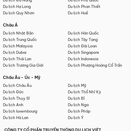
Du lịch Đà Nẵng
Du lịch Phú Quốc
Du lịch Hạ Long
Du lịch Phan Thiết
Du lịch Quy Nhơn
Du lịch Huế
Châu Á
Du lịch Nhật Bản
Du lịch Hàn Quốc
Du lịch Trung Quốc
Du lịch Tây Tạng
Du lịch Malaysia
Du lịch Đài Loan
Du lịch Dubai
Du lịch Singapore
Du lịch Thái Lan
Du lịch Indonesia
Du lịch Trương Gia Giới
Du lịch Phượng Hoàng Cổ Trấn
Châu Âu - Úc - Mỹ
Du lịch Châu Âu
Du lịch Mỹ
Du lịch Đức
Du lịch Thổ Nhĩ Kỳ
Du lịch Thụy Sĩ
Du lịch Bỉ
Du lịch Anh
Du lịch Nga
Du lịch luxembourg
Du lịch Pháp
Du lịch Hà Lan
Du lịch Ý
CÔNG TY CỔ PHẦN TRUYỀN THÔNG DU LỊCH VIỆT