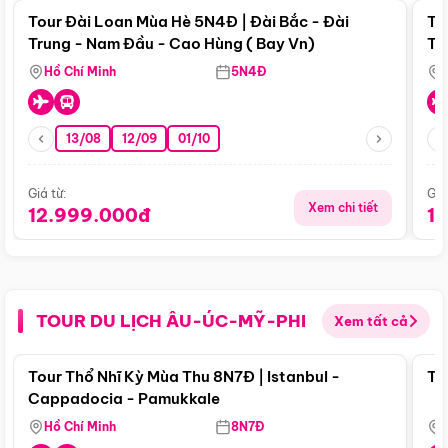
Tour Đài Loan Mùa Hè 5N4Đ | Đài Bắc - Đài
To
Trung - Nam Đầu - Cao Hùng ( Bay Vn)
Tr
Hồ Chí Minh
5N4Đ
13/08
12/09
01/10
Giá từ:
Giá
Xem chi tiết
12.999.000đ
1
TOUR DU LỊCH ÂU-ÚC-MỸ-PHI
Xem tất cả
Điểm nổi bật
Tour Thổ Nhĩ Kỳ Mùa Thu 8N7Đ | Istanbul -
To
Cappadocia - Pamukkale
Hồ Chí Minh
8N7Đ