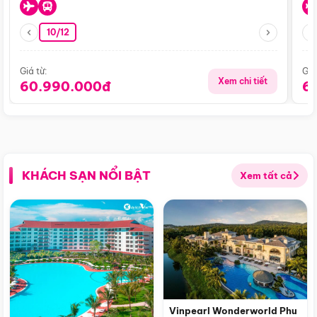
10/12
Giá từ:
Giá
Xem chi tiết
60.990.000đ
6
KHÁCH SẠN NỔI BẬT
Xem tất cả
Vinpearl Wonderworld Phu