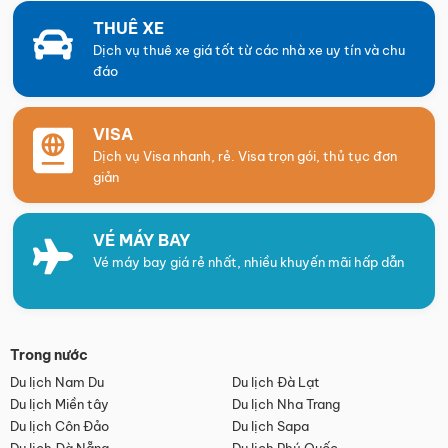
THUÊ XE
Dịch vụ thuê xe giá tốt từ các nhà xe uy tín và chu
đáo
VISA
Dịch vụ Visa nhanh, rẻ. Visa trọn gói, thủ tục đơn
giản
VÉ MÁY BAY
Vé máy bay giá rẻ nhất, nhiều khuyến mãi hấp dẫn
Trong nước
Du lịch Nam Du
Du lịch Đà Lạt
Du lịch Miền tây
Du lịch Nha Trang
Du lịch Côn Đảo
Du lịch Sapa