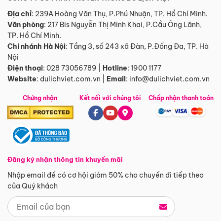
Địa chỉ
: 239A Hoàng Văn Thụ, P.Phú Nhuận, TP. Hồ Chí Minh.
Văn phòng
:
217 Bis Nguyễn Thị Minh Khai, P.Cầu Ông Lãnh,
TP. Hồ Chí Minh.
Chi nhánh Hà Nội
:
Tầng 3, số 243 xã Đàn, P.Đống Đa, TP. Hà
Nội
Điện thoại
:
028 73056789
|
Hotline
:
1900 1177
Website
:
dulichviet.com.vn
|
Email
:
info@dulichviet.com.vn
Chứng nhận
Kết nối với chúng tôi
Chấp nhận thanh toán
Đăng ký nhận thông tin khuyến mãi
Nhập email để có cơ hội giảm 50% cho chuyến đi tiếp theo
của Quý khách