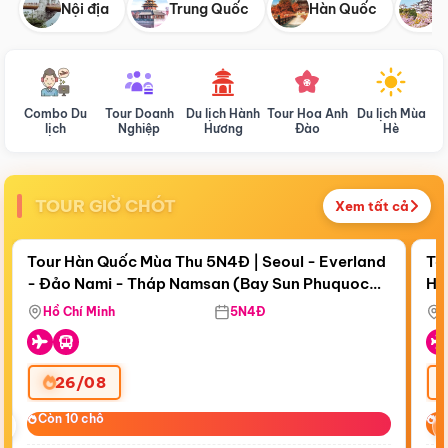
Nội địa
Trung Quốc
Hàn Quốc
N
Combo Du
Tour Doanh
Du lịch Hành
Tour Hoa Anh
Du lịch Mùa
D
lịch
Nghiệp
Hương
Đào
Hè
TOUR GIỜ CHÓT
Xem tất cả
Điểm nổi bật
Còn
18 ngày 21:02:11
Cò
Tour Hàn Quốc Mùa Thu 5N4Đ | Seoul - Everland
To
- Đảo Nami - Tháp Namsan (Bay Sun Phuquoc
Hò
Bay Sun Phuquoc Airways
Tặ
Airways)
Aq
Hồ Chí Minh
5N4Đ
26/08
‹
Còn 10 chỗ
Còn 10 chỗ
C
C