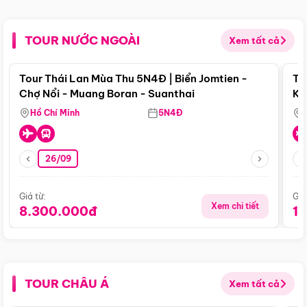
TOUR NƯỚC NGOÀI
Xem tất cả
Điểm nổi bật
Tour Thái Lan Mùa Thu 5N4Đ | Biển Jomtien -
To
Chợ Nổi - Muang Boran - Suanthai
Ku
Si
Hồ Chí Minh
5N4Đ
26/09
Giá từ:
Giá
Xem chi tiết
8.300.000đ
1
TOUR CHÂU Á
Xem tất cả
Điểm nổi bật