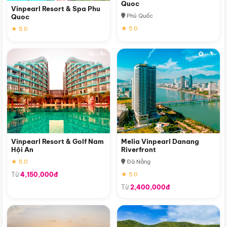
Quoc
Vinpearl Resort & Spa Phu
Phú Quốc
Quoc
★ 5.0
★ 5.0
Vinpearl Resort & Golf Nam
Melia Vinpearl Danang
Hội An
Riverfront
★ 5.0
Đà Nẵng
Từ
4,150,000đ
★ 5.0
Từ
2,400,000đ