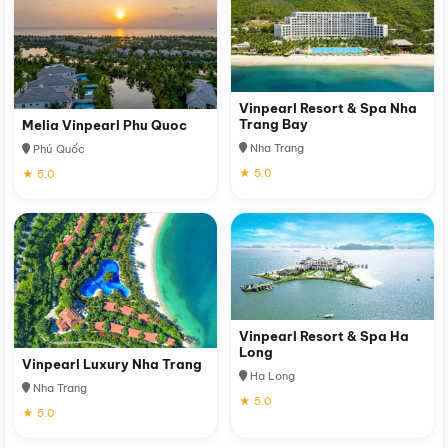
Vinpearl Resort & Spa Nha
Trang Bay
Melia Vinpearl Phu Quoc
Nha Trang
Phú Quốc
★ 5.0
★ 5.0
Vinpearl Resort & Spa Ha
Long
Vinpearl Luxury Nha Trang
Hạ Long
Nha Trang
★ 5.0
★ 5.0