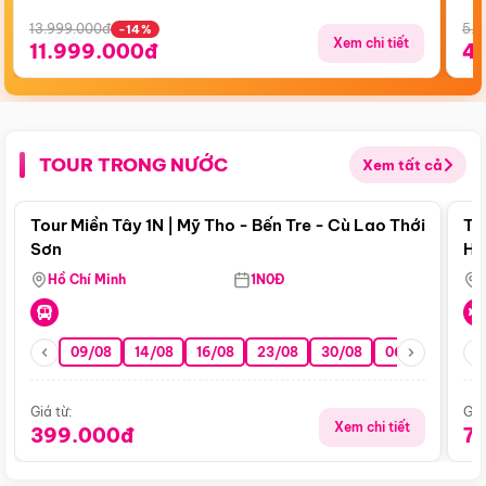
13.999.000đ
5.5
-14%
Xem chi tiết
11.999.000đ
4
TOUR TRONG NƯỚC
Xem tất cả
Điểm nổi bật
Tour Miền Tây 1N | Mỹ Tho - Bến Tre - Cù Lao Thới
To
Sơn
Hu
Hồ Chí Minh
1N0Đ
09/08
14/08
16/08
23/08
30/08
06/09
13/0
Giá từ:
Giá
Xem chi tiết
399.000đ
7