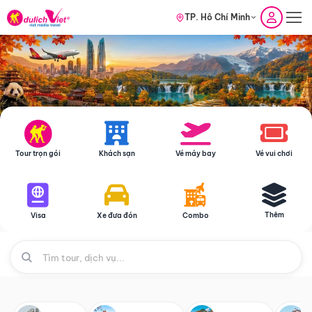
TP. Hồ Chí Minh
Tour trọn gói
Khách sạn
Vé máy bay
Vé vui chơi
Thêm
Visa
Xe đưa đón
Combo