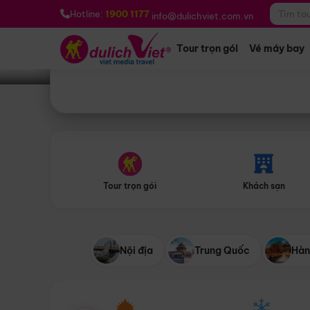
Bạn muốn đi đâu?
*
Hotline:
1900 1177
info@dulichviet.com.vn
Tour trọn gói
Vé máy bay
Tour trọn gói
Khách sạn
Nội địa
Trung Quốc
Hàn