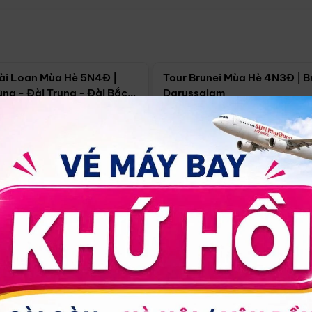
Điểm nổi bật
Điểm nổi
ài Loan Mùa Hè 5N4Đ |
Tour Brunei Mùa Hè 4N3Đ | B
ng - Đài Trung - Đài Bắc
Darussalam
j)
í Minh
5N4Đ
Hồ Chí Minh
4N3Đ
4/09
18/09
30/08
17/09
24/09
Giá từ:
Xem chi tiết
Xem chi 
90.000đ
14.499.000đ