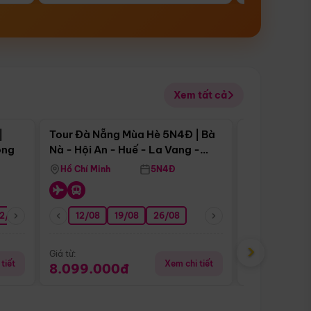
Xem tất cả
 bật
Điểm nổi bật
|
Tour Đà Nẵng Mùa Hè 5N4Đ | Bà
Tour Đà Nẵn
ong
Nà - Hội An - Huế - La Vang -
Nà - Hội An
Động Thiên Đường
Nha
Hồ Chí Minh
5N4Đ
Hồ Chí Minh
2/08
26/08
05/09
12/08
19/08
09/09
26/08
12/09
13/08
›
Giá từ:
Giá từ:
tiết
Xem chi tiết
8.099.000đ
6.899.00