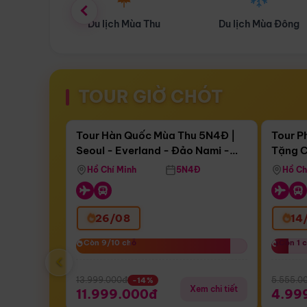
ùa Thu
Du lịch Mùa Đông
Combo Du lịch
TOUR GIỜ CHÓT
Điểm nổi bật
Còn
17 ngày 11:13:42
Còn
05 n
Tour Hàn Quốc Mùa Thu 5N4Đ |
Tour P
Seoul - Everland - Đảo Nami -
Tặng C
Bay Sun Phuquoc Airways
Tặng C
Tháp Namsan (Bay Sun Phuquoc
Hôn - 
Hồ Chí Minh
5N4Đ
Hồ Ch
Airways)
26/08
14
Còn 9/10 chỗ
Còn 9/10 chỗ
Còn 1 
Còn 1 
‹
13.999.000đ
5.555.0
-14%
Xem chi tiết
11.999.000đ
4.99