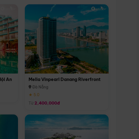
Hội An
Melia Vinpearl Danang Riverfront
Đà Nẵng
★ 5.0
Từ
2,400,000đ