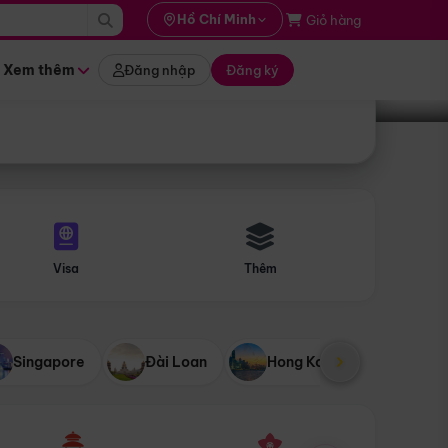
i hành
Hồ Chí Minh
Giỏ hàng
Tìm tour
tháng nào
Xem thêm
Đăng nhập
Đăng ký
Visa
Thêm
Singapore
Đài Loan
Hong Kong
Mỹ