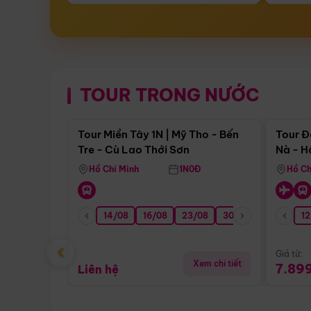
TOUR TRONG NƯỚC
Điểm nổi bật
Tour Miền Tây 1N | Mỹ Tho - Bến
Tour Đ
Tre - Cù Lao Thới Sơn
Nà - H
Nha
Hồ Chí Minh
1N0Đ
Hồ Ch
14/08
16/08
23/08
30/08
06/09
12
1
‹
Giá từ:
Xem chi tiết
7.89
Liên hệ