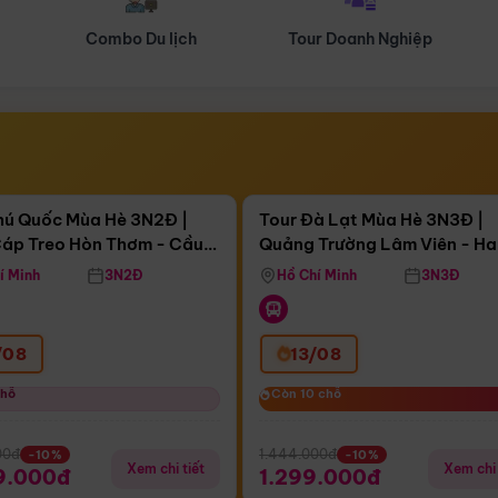
Tour Doanh Nghiệp
Du lịch Hành Hương
Điểm nổi bật
Điểm nổi
gày 11:13:42
Còn
04 ngày 11:13:42
hú Quốc Mùa Hè 3N2Đ |
Tour Đà Lạt Mùa Hè 3N3Đ |
áp Treo Hòn Thơm - Cầu
Quảng Trường Lâm Viên - H
áp Treo Hòn Thơm
Công Viên Nước Aquatopia
Hill - Puppy Farm
í Minh
3N2Đ
Hồ Chí Minh
3N3Đ
/08
13/08
chỗ
chỗ
Còn 10 chỗ
Còn 10 chỗ
00đ
1.444.000đ
-10%
-10%
Xem chi tiết
Xem chi 
9.000đ
1.299.000đ