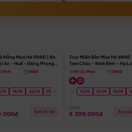
Điểm nổi bật
Điểm nổi
à Nẵng Mùa Hè 5N4Đ | Bà
Tour Miền Bắc Mùa Hè 5N4Đ 
ội An - Huế - Động Phong
Tam Chúc - Ninh Bình - Hạ L
í Minh
5N4Đ
Hồ Chí Minh
5N4Đ
/08
3/09
19/08
20/09
26/08
27/09
09/09
16/09
12/08
23/09
15/08
30/09
19/08
07/10
2
Giá từ:
Xem chi tiết
Xem chi 
9.000đ
9.399.000đ