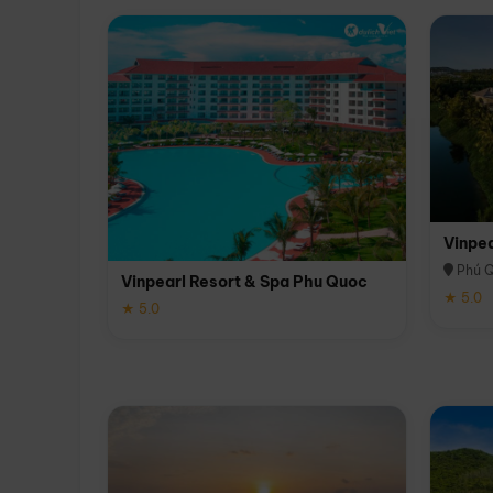
Vinpe
Phú 
Vinpearl Resort & Spa Phu Quoc
★ 5.0
★ 5.0