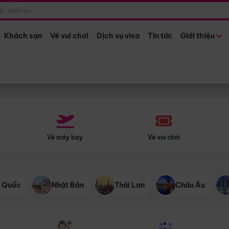
Điểm khởi hành
Tháng khở
Hồ Chí Minh
Bất kỳ 
Khách sạn
Vé vui chơi
Dịch vụ visa
Tin tức
Giới thiệu
Vé máy bay
Vé vui chơi
 Quốc
Nhật Bản
Thái Lan
Châu Âu