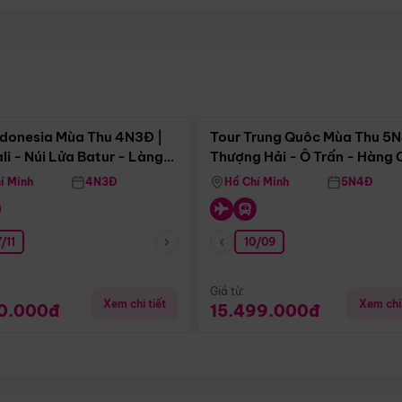
Điểm nổi bật
Điểm nổi
ndonesia Mùa Thu 4N3Đ |
Tour Trung Quôc Mùa Thu 5N
li - Núi Lửa Batur - Làng
Thượng Hải - Ô Trấn - Hàng
puran
(Tour Không Shopping)
í Minh
4N3Đ
Hồ Chí Minh
5N4Đ
/11
10/09
Giá từ:
Xem chi tiết
Xem chi 
90.000đ
15.499.000đ