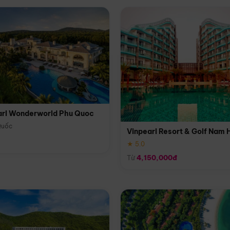
arl Wonderworld Phu Quoc
Quốc
Vinpearl Resort & Golf Nam 
★ 5.0
Từ
4,150,000đ