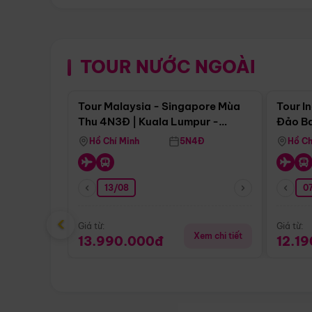
TOUR NƯỚC NGOÀI
Điểm nổi bật
Tour Malaysia - Singapore Mùa
Tour I
Thu 4N3Đ | Kuala Lumpur -
Đảo Ba
Malacca - Johor Baru -
Pengli
Hồ Chí Minh
5N4Đ
Hồ Ch
Singapore
13/08
07
‹
Giá từ:
Giá từ:
Xem chi tiết
13.990.000đ
12.1