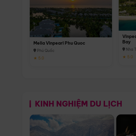
Vinpea
Bay
Melia Vinpearl Phu Quoc
Nha T
Phú Quốc
★ 5.0
★ 5.0
KINH NGHIỆM DU LỊCH