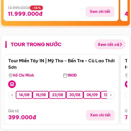
13.999.000đ
-14%
Xem chi tiết
11.999.000đ
4
TOUR TRONG NƯỚC
Xem tất cả
Điểm nổi bật
Tour Miền Tây 1N | Mỹ Tho - Bến Tre - Cù Lao Thới
To
Sơn
Hu
Hồ Chí Minh
1N0Đ
14/08
16/08
23/08
30/08
06/09
13/09
20/0
Giá từ:
Giá
Xem chi tiết
399.000đ
7