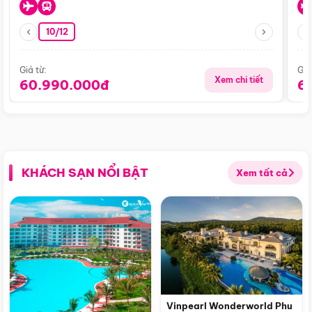
10/12
Giá từ:
Giá
Xem chi tiết
60.990.000đ
6
KHÁCH SẠN NỔI BẬT
Xem tất cả
Vinpearl Wonderworld Phu