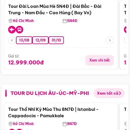
Tour Đài Loan Mùa Hè 5N4Đ | Đài Bắc - Đài
To
Trung - Nam Đầu - Cao Hùng ( Bay Vn)
Tr
Hồ Chí Minh
5N4Đ
13/08
12/09
01/10
Giá từ:
Giá
Xem chi tiết
12.999.000đ
1
TOUR DU LỊCH ÂU-ÚC-MỸ-PHI
Xem tất cả
Điểm nổi bật
Tour Thổ Nhĩ Kỳ Mùa Thu 8N7Đ | Istanbul -
To
Cappadocia - Pamukkale
Hồ Chí Minh
8N7Đ