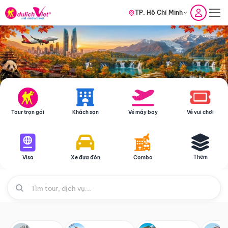
TP. Hồ Chí Minh
Tour trọn gói
Khách sạn
Vé máy bay
Vé vui chơi
Thêm
Visa
Xe đưa đón
Combo