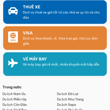
THUÊ XE
Dịch vụ thuê xe giá tốt từ các nhà xe uy tín và chu
đáo
VISA
Dịch vụ Visa nhanh, rẻ. Visa trọn gói, thủ tục đơn
giản
VÉ MÁY BAY
Vé máy bay giá rẻ nhất, nhiều khuyến mãi hấp dẫn
Trong nước
Du lịch Nam Du
Du lịch Đà Lạt
Du lịch Miền tây
Du lịch Nha Trang
Du lịch Côn Đảo
Du lịch Sapa