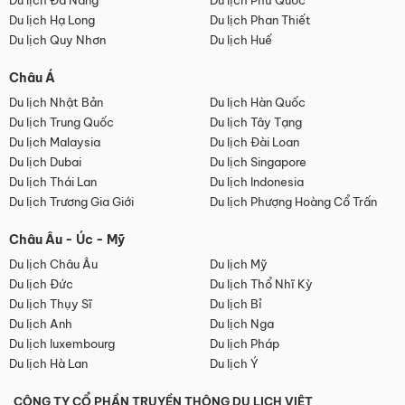
Du lịch Đà Nẵng
Du lịch Phú Quốc
Du lịch Hạ Long
Du lịch Phan Thiết
Du lịch Quy Nhơn
Du lịch Huế
Châu Á
Du lịch Nhật Bản
Du lịch Hàn Quốc
Du lịch Trung Quốc
Du lịch Tây Tạng
Du lịch Malaysia
Du lịch Đài Loan
Du lịch Dubai
Du lịch Singapore
Du lịch Thái Lan
Du lịch Indonesia
Du lịch Trương Gia Giới
Du lịch Phượng Hoàng Cổ Trấn
Châu Âu - Úc - Mỹ
Du lịch Châu Âu
Du lịch Mỹ
Du lịch Đức
Du lịch Thổ Nhĩ Kỳ
Du lịch Thụy Sĩ
Du lịch Bỉ
Du lịch Anh
Du lịch Nga
Du lịch luxembourg
Du lịch Pháp
Du lịch Hà Lan
Du lịch Ý
CÔNG TY CỔ PHẦN TRUYỀN THÔNG DU LỊCH VIỆT