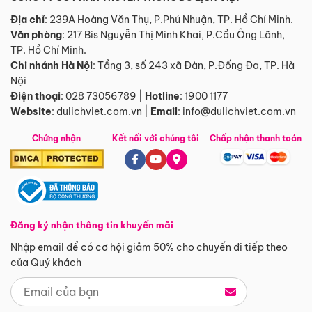
Địa chỉ
: 239A Hoàng Văn Thụ, P.Phú Nhuận, TP. Hồ Chí Minh.
Văn phòng
:
217 Bis Nguyễn Thị Minh Khai, P.Cầu Ông Lãnh,
TP. Hồ Chí Minh.
Chi nhánh Hà Nội
:
Tầng 3, số 243 xã Đàn, P.Đống Đa, TP. Hà
Nội
Điện thoại
:
028 73056789
|
Hotline
:
1900 1177
Website
:
dulichviet.com.vn
|
Email
:
info@dulichviet.com.vn
Chứng nhận
Kết nối với chúng tôi
Chấp nhận thanh toán
Đăng ký nhận thông tin khuyến mãi
Nhập email để có cơ hội giảm 50% cho chuyến đi tiếp theo
của Quý khách