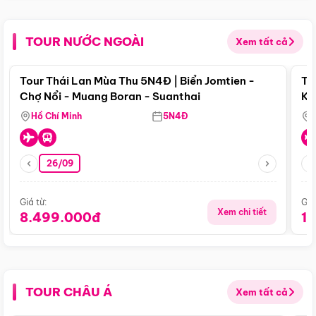
TOUR NƯỚC NGOÀI
Xem tất cả
Điểm nổi bật
Tour Thái Lan Mùa Thu 5N4Đ | Biển Jomtien -
To
Chợ Nổi - Muang Boran - Suanthai
Ku
Si
Hồ Chí Minh
5N4Đ
26/09
Giá từ:
Giá
Xem chi tiết
8.499.000đ
1
TOUR CHÂU Á
Xem tất cả
Điểm nổi bật