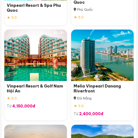
Quoc
Vinpearl Resort & Spa Phu
Phú Quốc
Quoc
★ 5.0
★ 5.0
Vinpearl Resort & Golf Nam
Melia Vinpearl Danang
Hội An
Riverfront
★ 5.0
Đà Nẵng
Từ
4,150,000đ
★ 5.0
Từ
2,400,000đ