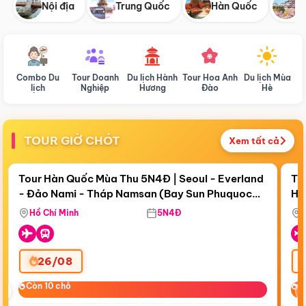
Nội địa
Trung Quốc
Hàn Quốc
N
Combo Du
Tour Doanh
Du lịch Hành
Tour Hoa Anh
Du lịch Mùa
D
lịch
Nghiệp
Hương
Đào
Hè
TOUR GIỜ CHÓT
Xem tất cả
Điểm nổi bật
Còn
19 ngày 05:26:52
Cò
Tour Hàn Quốc Mùa Thu 5N4Đ | Seoul - Everland
To
- Đảo Nami - Tháp Namsan (Bay Sun Phuquoc
Hò
Tặ
Airways)
Aq
Hồ Chí Minh
5N4Đ
26/08
‹
Còn 10 chỗ
Còn 10 chỗ
C
C