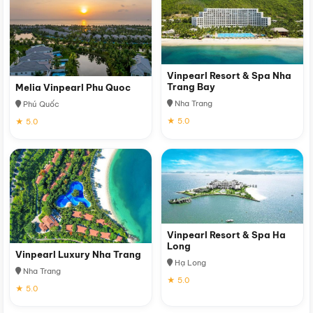
Vinpearl Resort & Spa Nha
Trang Bay
Melia Vinpearl Phu Quoc
Nha Trang
Phú Quốc
★ 5.0
★ 5.0
Vinpearl Resort & Spa Ha
Long
Vinpearl Luxury Nha Trang
Hạ Long
Nha Trang
★ 5.0
★ 5.0