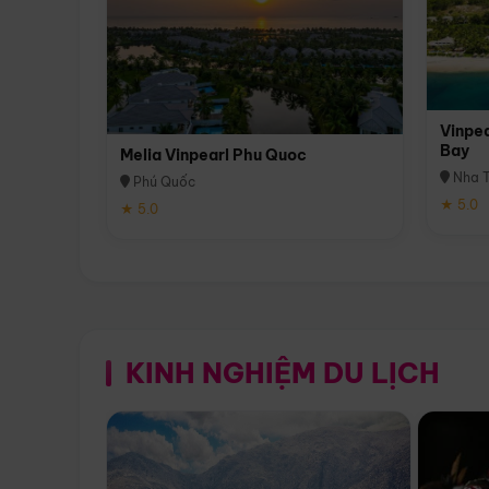
Vinpea
Bay
Melia Vinpearl Phu Quoc
Nha T
Phú Quốc
★ 5.0
★ 5.0
KINH NGHIỆM DU LỊCH