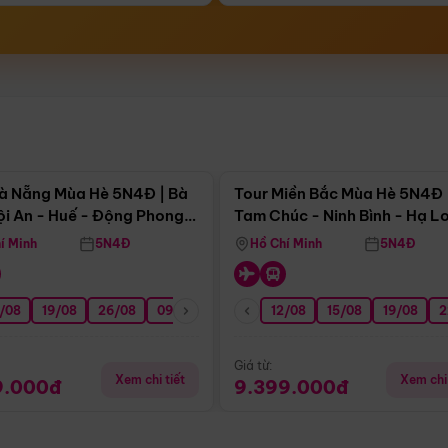
Điểm nổi bật
Điểm nổi
à Nẵng Mùa Hè 5N4Đ | Bà
Tour Miền Bắc Mùa Hè 5N4Đ 
ội An - Huế - Động Phong
Tam Chúc - Ninh Bình - Hạ L
í Minh
5N4Đ
Hồ Chí Minh
5N4Đ
/08
3/09
19/08
20/09
26/08
27/09
09/09
16/09
12/08
23/09
15/08
30/09
19/08
07/10
2
Giá từ:
Xem chi tiết
Xem chi 
9.000đ
9.399.000đ