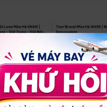
Điểm nổi bật
Điểm nổi
ài Loan Mùa Hè 5N4Đ |
Tour Brunei Mùa Hè 4N3Đ | B
ng - Đài Trung - Đài Bắc
Darussalam
j)
í Minh
5N4Đ
Hồ Chí Minh
4N3Đ
4/09
18/09
30/08
17/09
24/09
Giá từ:
Xem chi tiết
Xem chi 
90.000đ
14.499.000đ