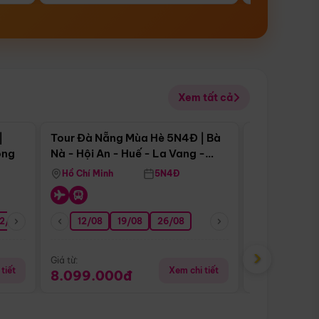
Xem tất cả
 bật
Điểm nổi bật
|
Tour Đà Nẵng Mùa Hè 5N4Đ | Bà
Tour Đà Nẵn
ong
Nà - Hội An - Huế - La Vang -
Nà - Hội An
Động Thiên Đường
Nha
Hồ Chí Minh
5N4Đ
Hồ Chí Minh
2/08
26/08
05/09
12/08
19/08
09/09
26/08
12/09
13/08
›
Giá từ:
Giá từ:
tiết
Xem chi tiết
8.099.000đ
6.899.00