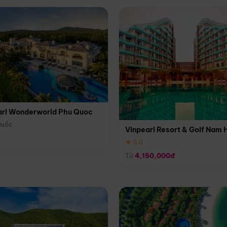
arl Wonderworld Phu Quoc
Quốc
Vinpearl Resort & Golf Nam 
★ 5.0
Từ
4,150,000đ