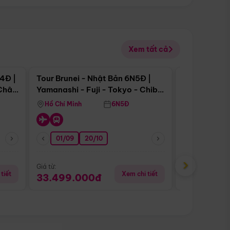
Xem tất cả
 bật
Điểm nổi bật
4Đ |
Tour Brunei - Nhật Bản 6N5Đ |
Tour Campu
 Châu
Yamanashi - Fuji - Tokyo - Chiba
Siem Reap -
- Freeday
Hồ Chí Minh
6N5Đ
Hồ Chí Minh
01/09
20/10
13/08
›
Giá từ:
Giá từ:
tiết
Xem chi tiết
33.499.000đ
5.650.00