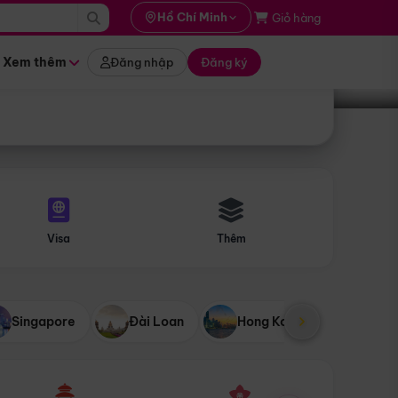
i hành
Hồ Chí Minh
Giỏ hàng
Tìm tour
tháng nào
Xem thêm
Đăng nhập
Đăng ký
Visa
Thêm
Singapore
Đài Loan
Hong Kong
Mỹ