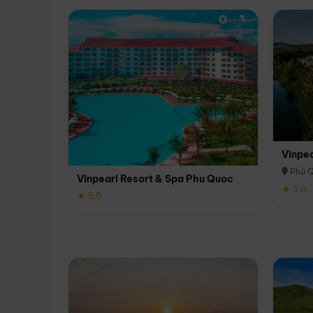
Vinpe
Phú 
Vinpearl Resort & Spa Phu Quoc
★ 5.0
★ 5.0