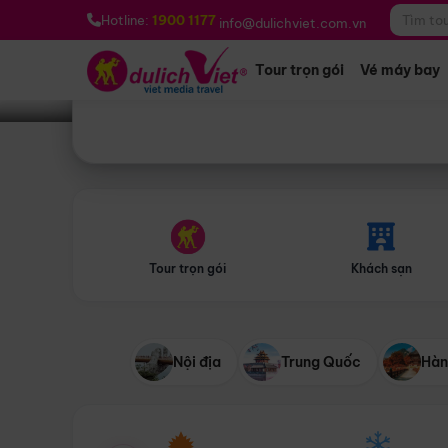
Bạn muốn đi đâu?
*
Hotline:
1900 1177
info@dulichviet.com.vn
Tour trọn gói
Vé máy bay
Tour trọn gói
Khách sạn
Nội địa
Trung Quốc
Hàn