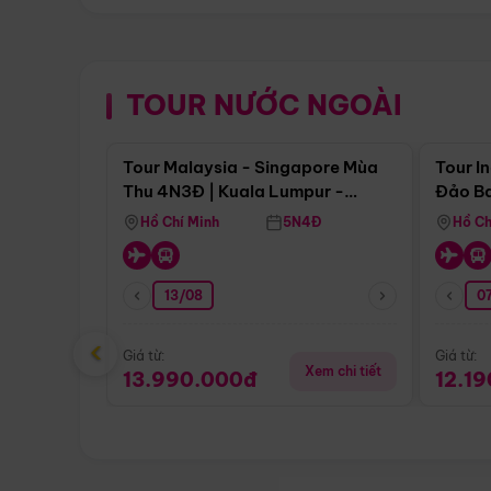
TOUR NƯỚC NGOÀI
Điểm nổi bật
Tour Malaysia - Singapore Mùa
Tour I
Thu 4N3Đ | Kuala Lumpur -
Đảo Ba
Malacca - Johor Baru -
Pengli
Hồ Chí Minh
5N4Đ
Hồ Ch
Singapore
13/08
07
‹
Giá từ:
Giá từ:
Xem chi tiết
13.990.000đ
12.1