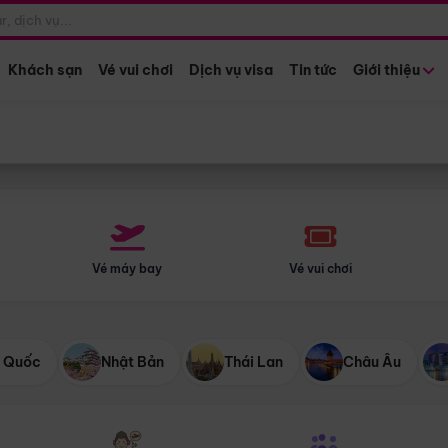
Điểm khởi hành
Tháng khở
Hồ Chí Minh
Bất kỳ 
Khách sạn
Vé vui chơi
Dịch vụ visa
Tin tức
Giới thiệu
Vé máy bay
Vé vui chơi
 Quốc
Nhật Bản
Thái Lan
Châu Âu