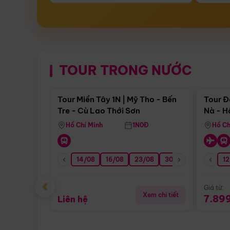
TOUR TRONG NƯỚC
Điểm nổi bật
Tour Miền Tây 1N | Mỹ Tho - Bến
Tour Đ
Tre - Cù Lao Thới Sơn
Nà - H
Nha
Hồ Chí Minh
1N0Đ
Hồ Ch
14/08
16/08
23/08
30/08
06/09
12
1
‹
Giá từ:
Xem chi tiết
7.89
Liên hệ