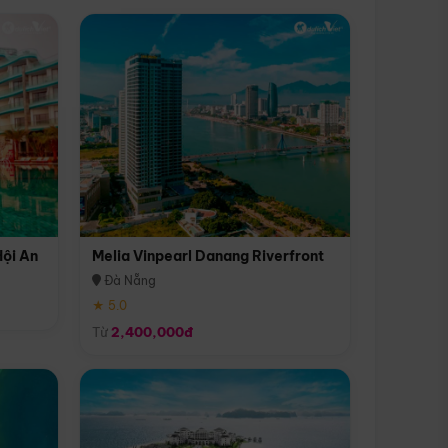
Hội An
Melia Vinpearl Danang Riverfront
Đà Nẵng
★ 5.0
Từ
2,400,000đ