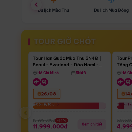
ùa Thu
Du lịch Mùa Đông
Combo Du lịch
TOUR GIỜ CHÓT
Điểm nổi bật
Còn
17 ngày 07:14:41
Còn
05 
Tour Hàn Quốc Mùa Thu 5N4Đ |
Tour P
Seoul - Everland - Đảo Nami -
Tặng C
Bay Sun Phuquoc Airways
Tặng C
Tháp Namsan (Bay Sun Phuquoc
Hôn - 
Hồ Chí Minh
5N4Đ
Hồ Ch
Airways)
26/08
14
Còn 9/10 chỗ
Còn 9/10 chỗ
Còn 1 
Còn 1 
‹
13.999.000đ
5.555.0
-14%
Xem chi tiết
11.999.000đ
4.99