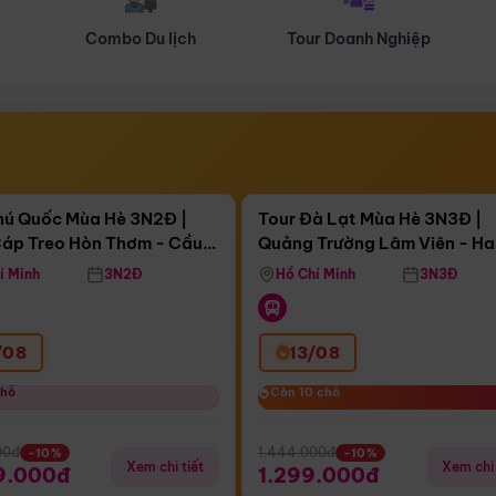
Tour Doanh Nghiệp
Du lịch Hành Hương
Điểm nổi bật
Điểm nổi
ngày 07:14:41
Còn
04 ngày 07:14:41
hú Quốc Mùa Hè 3N2Đ |
Tour Đà Lạt Mùa Hè 3N3Đ |
áp Treo Hòn Thơm - Cầu
Quảng Trường Lâm Viên - H
áp Treo Hòn Thơm
Công Viên Nước Aquatopia
Hill - Puppy Farm
í Minh
3N2Đ
Hồ Chí Minh
3N3Đ
/08
13/08
chỗ
chỗ
Còn 10 chỗ
Còn 10 chỗ
00đ
1.444.000đ
-10%
-10%
Xem chi tiết
Xem chi 
9.000đ
1.299.000đ