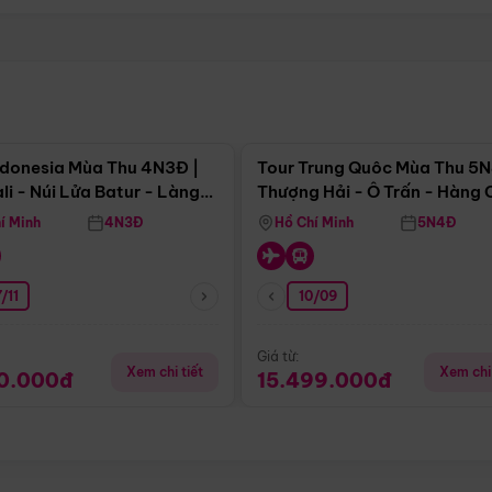
Điểm nổi bật
Điểm nổi
ndonesia Mùa Thu 4N3Đ |
Tour Trung Quôc Mùa Thu 5N
li - Núi Lửa Batur - Làng
Thượng Hải - Ô Trấn - Hàng
puran
(Tour Không Shopping)
í Minh
4N3Đ
Hồ Chí Minh
5N4Đ
/11
10/09
Giá từ:
Xem chi tiết
Xem chi 
90.000đ
15.499.000đ