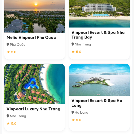
Vinpearl Resort & Spa Nha
Trang Bay
Melia Vinpearl Phu Quoc
Nha Trang
Phú Quốc
★ 5.0
★ 5.0
Vinpearl Resort & Spa Ha
Long
Vinpearl Luxury Nha Trang
Hạ Long
Nha Trang
★ 5.0
★ 5.0