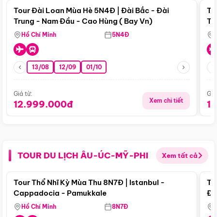
Tour Đài Loan Mùa Hè 5N4Đ | Đài Bắc - Đài
To
Trung - Nam Đầu - Cao Hùng ( Bay Vn)
Tr
Hồ Chí Minh
5N4Đ
13/08
12/09
01/10
Giá từ:
Giá
Xem chi tiết
12.999.000đ
1
TOUR DU LỊCH ÂU-ÚC-MỸ-PHI
Xem tất cả
Điểm nổi bật
Tour Thổ Nhĩ Kỳ Mùa Thu 8N7Đ | Istanbul -
To
Cappadocia - Pamukkale
Đế
Hồ Chí Minh
8N7Đ