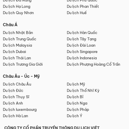
Du lịch Đà Nẵng
Du lịch Phú Quốc
Du lịch Hạ Long
Du lịch Phan Thiết
Du lịch Quy Nhơn
Du lịch Huế
Châu Á
Du lịch Nhật Bản
Du lịch Hàn Quốc
Du lịch Trung Quốc
Du lịch Tây Tạng
Du lịch Malaysia
Du lịch Đài Loan
Du lịch Dubai
Du lịch Singapore
Du lịch Thái Lan
Du lịch Indonesia
Du lịch Trương Gia Giới
Du lịch Phượng Hoàng Cổ Trấn
Châu Âu - Úc - Mỹ
Du lịch Châu Âu
Du lịch Mỹ
Du lịch Đức
Du lịch Thổ Nhĩ Kỳ
Du lịch Thụy Sĩ
Du lịch Bỉ
Du lịch Anh
Du lịch Nga
Du lịch luxembourg
Du lịch Pháp
Du lịch Hà Lan
Du lịch Ý
CÔNG TY CỔ PHẦN TRUYỀN THÔNG DU LỊCH VIỆT