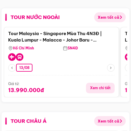
TOUR NƯỚC NGOÀI
Xem tất cả
Điểm nổi bật
Tour Malaysia - Singapore Mùa Thu 4N3Đ |
To
Kuala Lumpur - Malacca - Johor Baru -
Lử
Singapore
Hồ Chí Minh
5N4Đ
13/08
Giá từ:
Giá
Xem chi tiết
13.990.000đ
1
TOUR CHÂU Á
Xem tất cả
Điểm nổi bật