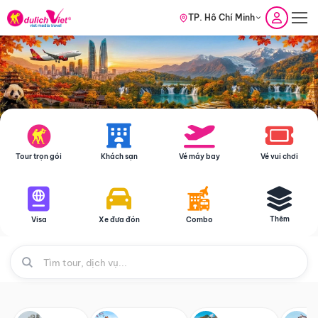
TP. Hồ Chí Minh
Tour trọn gói
Khách sạn
Vé máy bay
Vé vui chơi
Thêm
Visa
Xe đưa đón
Combo