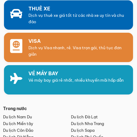
THUÊ XE
Dịch vụ thuê xe giá tốt từ các nhà xe uy tín và chu
đáo
VISA
Dịch vụ Visa nhanh, rẻ. Visa trọn gói, thủ tục đơn
giản
VÉ MÁY BAY
Vé máy bay giá rẻ nhất, nhiều khuyến mãi hấp dẫn
Trong nước
Du lịch Nam Du
Du lịch Đà Lạt
Du lịch Miền tây
Du lịch Nha Trang
Du lịch Côn Đảo
Du lịch Sapa