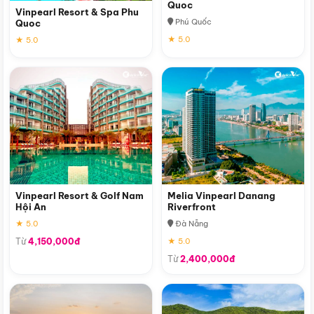
Quoc
Vinpearl Resort & Spa Phu
Phú Quốc
Quoc
★ 5.0
★ 5.0
Vinpearl Resort & Golf Nam
Melia Vinpearl Danang
Hội An
Riverfront
★ 5.0
Đà Nẵng
Từ
4,150,000đ
★ 5.0
Từ
2,400,000đ