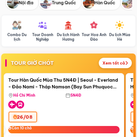
Nội địa
Trung Quốc
Hàn Quốc
N
Combo Du
Tour Doanh
Du lịch Hành
Tour Hoa Anh
Du lịch Mùa
D
lịch
Nghiệp
Hương
Đào
Hè
TOUR GIỜ CHÓT
Xem tất cả
Điểm nổi bật
Còn
18 ngày 01:42:34
Cò
Tour Hàn Quốc Mùa Thu 5N4Đ | Seoul - Everland
To
- Đảo Nami - Tháp Namsan (Bay Sun Phuquoc
Hò
Bay Sun Phuquoc Airways
Tặ
Airways)
Aq
Hồ Chí Minh
5N4Đ
26/08
‹
Còn 10 chỗ
Còn 10 chỗ
C
C