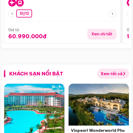
10/12
Giá từ:
Giá
Xem chi tiết
60.990.000đ
1
KHÁCH SẠN NỔI BẬT
Xem tất cả
Vinpearl Wonderworld Phu