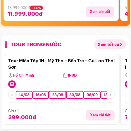
13.999.000đ
5.5
-14%
Xem chi tiết
11.999.000đ
4
TOUR TRONG NƯỚC
Xem tất cả
Điểm nổi bật
Tour Miền Tây 1N | Mỹ Tho - Bến Tre - Cù Lao Thới
To
Sơn
Hu
Hồ Chí Minh
1N0Đ
14/08
16/08
23/08
30/08
06/09
13/09
20/0
Giá từ:
Giá
Xem chi tiết
399.000đ
7