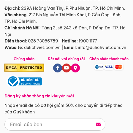
Địa chỉ
: 239A Hoàng Văn Thụ, P.Phú Nhuận, TP. Hồ Chí Minh.
Văn phòng
:
217 Bis Nguyễn Thị Minh Khai, P.Cầu Ông Lãnh,
TP. Hồ Chí Minh.
Chi nhánh Hà Nội
:
Tầng 3, số 243 xã Đàn, P.Đống Đa, TP. Hà
Nội
Điện thoại
:
028 73056789
|
Hotline
:
1900 1177
Website
:
dulichviet.com.vn
|
Email
:
info@dulichviet.com.vn
Chứng nhận
Kết nối với chúng tôi
Chấp nhận thanh toán
Đăng ký nhận thông tin khuyến mãi
Nhập email để có cơ hội giảm 50% cho chuyến đi tiếp theo
của Quý khách