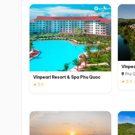
Vinpe
Phú 
Vinpearl Resort & Spa Phu Quoc
★ 5.0
★ 5.0