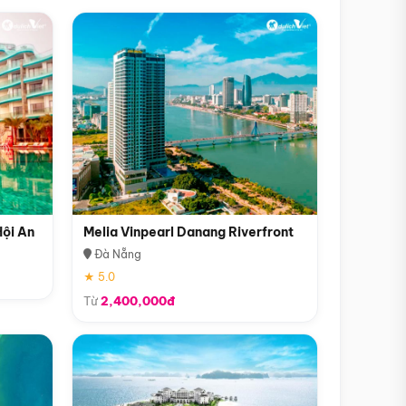
Hội An
Melia Vinpearl Danang Riverfront
Đà Nẵng
★ 5.0
Từ
2,400,000đ