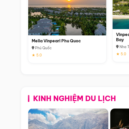
Vinpea
Bay
Melia Vinpearl Phu Quoc
Nha T
Phú Quốc
★ 5.0
★ 5.0
KINH NGHIỆM DU LỊCH