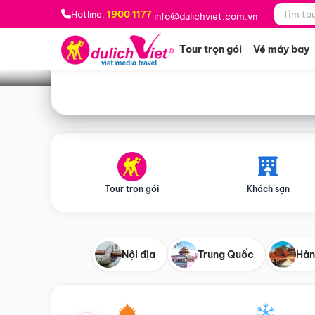
Bạn muốn đi đâu?
*
Hotline:
1900 1177
info@dulichviet.com.vn
Tour trọn gói
Vé máy bay
Tour trọn gói
Khách sạn
Nội địa
Trung Quốc
Hàn