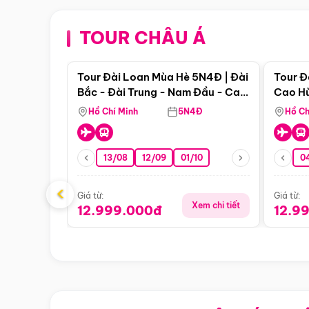
TOUR CHÂU Á
Điểm nổi bật
Tour Đài Loan Mùa Hè 5N4Đ | Đài
Tour Đ
Bắc - Đài Trung - Nam Đầu - Cao
Cao Hù
Hùng ( Bay Vn)
(Bay V
Hồ Chí Minh
5N4Đ
Hồ Ch
13/08
12/09
01/10
0
‹
Giá từ:
Giá từ:
Xem chi tiết
12.999.000đ
12.9