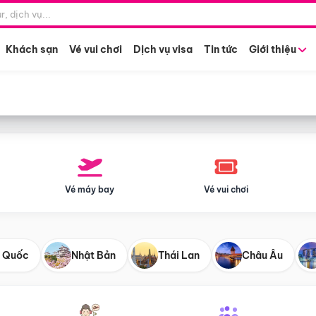
Điểm khởi hành
Tháng khở
Hồ Chí Minh
Bất kỳ 
Khách sạn
Vé vui chơi
Dịch vụ visa
Tin tức
Giới thiệu
Vé máy bay
Vé vui chơi
 Quốc
Nhật Bản
Thái Lan
Châu Âu