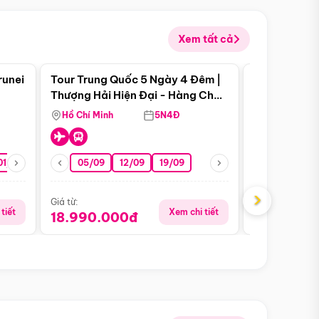
Xem tất cả
 bật
Điểm nổi bật
runei
Tour Trung Quốc 5 Ngày 4 Đêm |
Tour Trung 
Tour Hè
Thượng Hải Hiện Đại - Hàng Châu
Ân Thi - Trư
Nên Thơ - Ô Trấn Cổ Kính
Hồ Chí Minh
5N4Đ
Hồ Chí Minh
01/10
15/10
29/10
05/09
12/09
19/09
16/08
›
Giá từ:
Giá từ:
tiết
Xem chi tiết
18.990.000đ
16.990.0