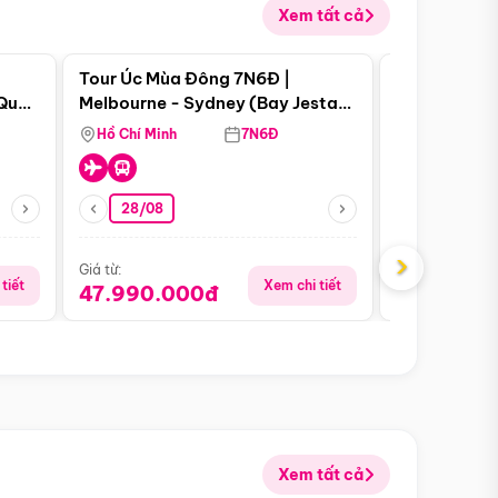
Xem tất cả
 bật
Điểm nổi bật
Tour Úc Mùa Đông 7N6Đ |
Tour Nam Ph
 Quan
Melbourne - Sydney (Bay Jestar
Cape Town -
Airways)
Bàn - Johan
Hồ Chí Minh
7N6Đ
Hồ Chí Minh
Safari - Lo
28/08
28/08
›
Giá từ:
Giá từ:
tiết
Xem chi tiết
47.990.000đ
88.900.0
Xem tất cả