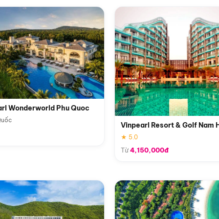
arl Wonderworld Phu Quoc
Quốc
Vinpearl Resort & Golf Nam 
★ 5.0
Từ
4,150,000đ