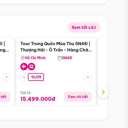
Xem tất cả
 bật
Điểm nổi bật
Đ |
Tour Trung Quôc Mùa Thu 5N4Đ |
Tour Trung
àng
Thượng Hải - Ô Trấn - Hàng Châu
| Thành Đô 
(Tour Không Shopping)
Viên Gấu Tr
Hồ Chí Minh
5N4Đ
Hồ Chí Minh
10/09
23/08
›
Giá từ:
Giá từ:
tiết
Xem chi tiết
15.499.000đ
16.999.0