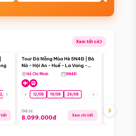
Xem tất cả
 bật
Điểm nổi bật
|
Tour Đà Nẵng Mùa Hè 5N4Đ | Bà
Tour Đà Nẵn
ong
Nà - Hội An - Huế - La Vang -
Nà - Hội An
Động Thiên Đường
Nha
Hồ Chí Minh
5N4Đ
Hồ Chí Minh
2/08
26/08
05/09
12/08
19/08
09/09
26/08
12/09
13/08
›
Giá từ:
Giá từ:
tiết
Xem chi tiết
8.099.000đ
6.899.00