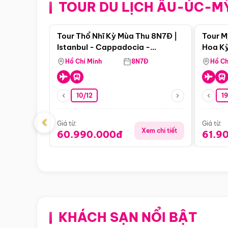
TOUR DU LỊCH ÂU-ÚC-M
Điểm nổi bật
Tour Thổ Nhĩ Kỳ Mùa Thu 8N7Đ |
Tour M
Istanbul - Cappadocia -
Hoa Kỳ
Pamukkale
Hồ Chí Minh
8N7Đ
Hồ Ch
10/12
1
‹
Giá từ:
Giá từ:
Xem chi tiết
60.990.000đ
61.9
KHÁCH SẠN NỔI BẬT