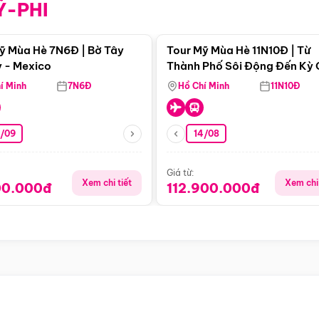
Ỹ-PHI
Điểm nổi bật
Điểm nổi
ỹ Mùa Hè 7N6Đ | Bờ Tây
Tour Mỹ Mùa Hè 11N10Đ | Từ
 - Mexico
Thành Phố Sôi Động Đến Kỳ
Thiên Nhiên Mỹ
í Minh
7N6Đ
Hồ Chí Minh
11N10Đ
9/09
14/08
Giá từ:
Xem chi tiết
Xem chi 
00.000đ
112.900.000đ