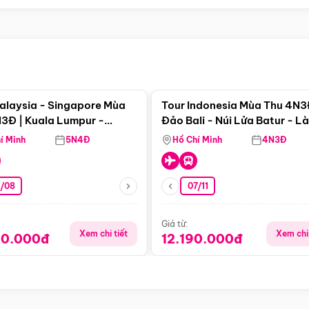
Điểm nổi bật
Điểm nổi
alaysia - Singapore Mùa
Tour Indonesia Mùa Thu 4N3
3Đ | Kuala Lumpur -
Đảo Bali - Núi Lửa Batur - L
a - Johor Baru -
Penglipuran
í Minh
5N4Đ
Hồ Chí Minh
4N3Đ
pore
3/08
07/11
Giá từ:
Xem chi tiết
Xem chi 
90.000đ
12.190.000đ