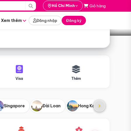
i hành
Hồ Chí Minh
Giỏ hàng
Tìm tour
tháng nào
Xem thêm
Đăng nhập
Đăng ký
Visa
Thêm
Singapore
Đài Loan
Hong Kong
Mỹ