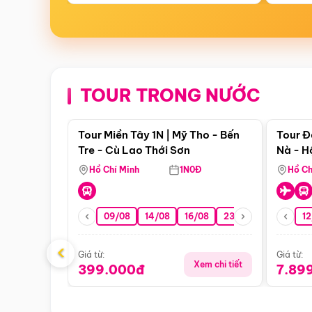
TOUR TRONG NƯỚC
Điểm nổi bật
Tour Miền Tây 1N | Mỹ Tho - Bến
Tour Đ
Tre - Cù Lao Thới Sơn
Nà - H
Nha
Hồ Chí Minh
1N0Đ
Hồ Ch
09/08
14/08
16/08
23/08
30/08
12
0
‹
Giá từ:
Giá từ:
Xem chi tiết
399.000đ
7.89