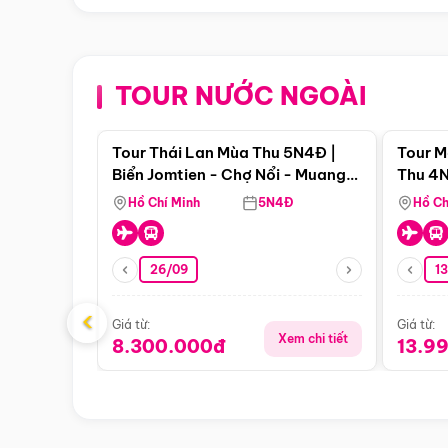
TOUR NƯỚC NGOÀI
Điểm nổi bật
Tour Thái Lan Mùa Thu 5N4Đ |
Tour M
Biển Jomtien - Chợ Nổi - Muang
Thu 4N
Boran - Suanthai
Malacc
Hồ Chí Minh
5N4Đ
Hồ Ch
Singa
26/09
1
‹
Giá từ:
Giá từ:
Xem chi tiết
8.300.000đ
13.9