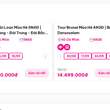
Điểm nổi bật
Điểm nổi
ài Loan Mùa Hè 5N4Đ |
Tour Brunei Mùa Hè 4N3Đ | B
ng - Đài Trung - Đài Bắc
Darussalam
j)
í Minh
5N4Đ
Hồ Chí Minh
4N3Đ
4/09
18/09
30/08
17/09
24/09
Giá từ:
Xem chi tiết
Xem chi 
90.000đ
14.499.000đ