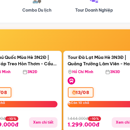
Tour Doanh Nghiệp
Du lịch Hành Hương
Điểm nổi bật
Điểm nổi
ngày 20:41:12
Còn
05 ngày 20:41:12
hú Quốc Mùa Hè 3N2Đ |
Tour Đà Lạt Mùa Hè 3N3Đ |
áp Treo Hòn Thơm - Cầu
Quảng Trường Lâm Viên - H
áp Treo Hòn Thơm
Công Viên Nước Aquatopia
Hill - Puppy Farm
í Minh
3N2Đ
Hồ Chí Minh
3N3Đ
/08
13/08
chỗ
chỗ
Còn 10 chỗ
Còn 10 chỗ
00đ
1.444.000đ
-10%
-10%
Xem chi tiết
Xem chi 
9.000đ
1.299.000đ