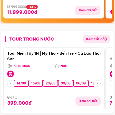
13.999.000đ
-14%
Xem chi tiết
11.999.000đ
4
TOUR TRONG NƯỚC
Xem tất cả
Điểm nổi bật
Tour Miền Tây 1N | Mỹ Tho - Bến Tre - Cù Lao Thới
To
Sơn
Hu
Hồ Chí Minh
1N0Đ
14/08
16/08
23/08
30/08
06/09
13/09
20/0
Giá từ:
Giá
Xem chi tiết
399.000đ
7