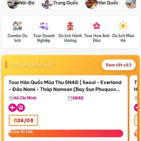
Nội địa
Trung Quốc
Hàn Quốc
N
Combo Du
Tour Doanh
Du lịch Hành
Tour Hoa Anh
Du lịch Mùa
D
lịch
Nghiệp
Hương
Đào
Hè
TOUR GIỜ CHÓT
Xem tất cả
Điểm nổi bật
Còn
18 ngày 23:47:34
Cò
Tour Hàn Quốc Mùa Thu 5N4Đ | Seoul - Everland
To
- Đảo Nami - Tháp Namsan (Bay Sun Phuquoc
Hò
Tặ
Airways)
Aq
Hồ Chí Minh
5N4Đ
26/08
‹
Còn 10 chỗ
Còn 10 chỗ
C
C