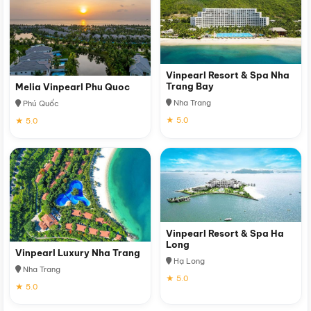
Vinpearl Resort & Spa Nha
Trang Bay
Melia Vinpearl Phu Quoc
Nha Trang
Phú Quốc
★ 5.0
★ 5.0
Vinpearl Resort & Spa Ha
Long
Vinpearl Luxury Nha Trang
Hạ Long
Nha Trang
★ 5.0
★ 5.0