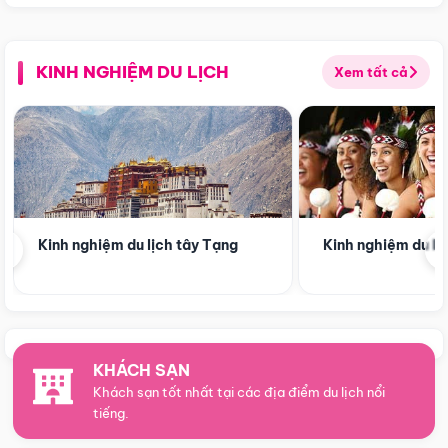
KINH NGHIỆM DU LỊCH
Xem tất cả
‹
Kinh nghiệm du lịch tây Tạng
Kinh nghiệm du l
KHÁCH SẠN
Khách sạn tốt nhất tại các địa điểm du lịch nổi
tiếng.