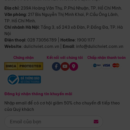
Địa chỉ
: 239A Hoàng Văn Thụ, P.Phú Nhuận, TP. Hồ Chí Minh.
Văn phòng
:
217 Bis Nguyễn Thị Minh Khai, P.Cầu Ông Lãnh,
TP. Hồ Chí Minh.
Chi nhánh Hà Nội
:
Tầng 3, số 243 xã Đàn, P.Đống Đa, TP. Hà
Nội
Điện thoại
:
028 73056789
|
Hotline
:
1900 1177
Website
:
dulichviet.com.vn
|
Email
:
info@dulichviet.com.vn
Chứng nhận
Kết nối với chúng tôi
Chấp nhận thanh toán
Đăng ký nhận thông tin khuyến mãi
Nhập email để có cơ hội giảm 50% cho chuyến đi tiếp theo
của Quý khách