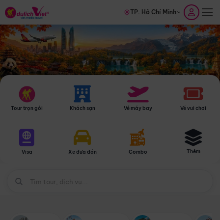
TP. Hồ Chí Minh
Tour trọn gói
Khách sạn
Vé máy bay
Vé vui chơi
Thêm
Visa
Xe đưa đón
Combo