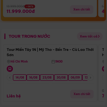
13.999.000đ
5.5
-14%
Xem chi tiết
11.999.000đ
4
TOUR TRONG NƯỚC
Xem tất cả
Điểm nổi bật
Tour Miền Tây 1N | Mỹ Tho - Bến Tre - Cù Lao Thới
To
Sơn
Hu
Hồ Chí Minh
1N0Đ
14/08
16/08
23/08
30/08
06/09
13/09
20/0
Giá
Xem chi tiết
7
Liên hệ