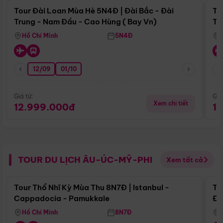
Tour Đài Loan Mùa Hè 5N4Đ | Đài Bắc - Đài
To
Trung - Nam Đầu - Cao Hùng ( Bay Vn)
Tr
Hồ Chí Minh
5N4Đ
12/09
01/10
Giá từ:
Giá
Xem chi tiết
12.999.000đ
1
TOUR DU LỊCH ÂU-ÚC-MỸ-PHI
Xem tất cả
Điểm nổi bật
Tour Thổ Nhĩ Kỳ Mùa Thu 8N7Đ | Istanbul -
To
Cappadocia - Pamukkale
Đế
Hồ Chí Minh
8N7Đ