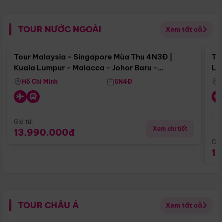
TOUR NƯỚC NGOÀI
Xem tất cả
Điểm nổi bật
Tour Malaysia - Singapore Mùa Thu 4N3Đ |
To
Kuala Lumpur - Malacca - Johor Baru -
Lử
Singapore
Hồ Chí Minh
5N4Đ
Giá từ:
Xem chi tiết
13.990.000đ
Giá
1
TOUR CHÂU Á
Xem tất cả
Điểm nổi bật