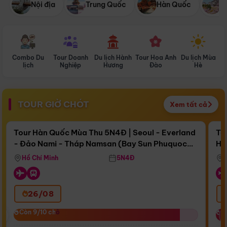
Nội địa
Trung Quốc
Hàn Quốc
N
Combo Du
Tour Doanh
Du lịch Hành
Tour Hoa Anh
Du lịch Mùa
D
lịch
Nghiệp
Hương
Đào
Hè
TOUR GIỜ CHÓT
Xem tất cả
Điểm nổi bật
Còn
17 ngày 03:20:56
Cò
Tour Hàn Quốc Mùa Thu 5N4Đ | Seoul - Everland
To
- Đảo Nami - Tháp Namsan (Bay Sun Phuquoc
Hò
Bay Sun Phuquoc Airways
Tặ
Airways)
Aq
Hồ Chí Minh
5N4Đ
26/08
‹
Còn 9/10 chỗ
Còn 9/10 chỗ
C
C