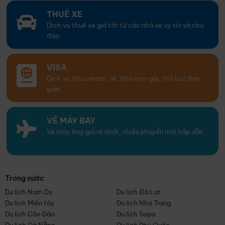
THUÊ XE
Dịch vụ thuê xe giá tốt từ các nhà xe uy tín và chu
đáo
VISA
Dịch vụ Visa nhanh, rẻ. Visa trọn gói, thủ tục đơn
giản
VÉ MÁY BAY
Vé máy bay giá rẻ nhất, nhiều khuyến mãi hấp dẫn
Trong nước
Du lịch Nam Du
Du lịch Đà Lạt
Du lịch Miền tây
Du lịch Nha Trang
Du lịch Côn Đảo
Du lịch Sapa