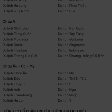
Du lịch Đà Nẵng
Du lịch Phú Quốc
Du lịch Hạ Long
Du lịch Phan Thiết
Du lịch Quy Nhơn
Du lịch Huế
Châu Á
Du lịch Nhật Bản
Du lịch Hàn Quốc
Du lịch Trung Quốc
Du lịch Tây Tạng
Du lịch Malaysia
Du lịch Đài Loan
Du lịch Dubai
Du lịch Singapore
Du lịch Thái Lan
Du lịch Indonesia
Du lịch Trương Gia Giới
Du lịch Phượng Hoàng Cổ Trấn
Châu Âu - Úc - Mỹ
Du lịch Châu Âu
Du lịch Mỹ
Du lịch Đức
Du lịch Thổ Nhĩ Kỳ
Du lịch Thụy Sĩ
Du lịch Bỉ
Du lịch Anh
Du lịch Nga
Du lịch luxembourg
Du lịch Pháp
Du lịch Hà Lan
Du lịch Ý
CÔNG TY CỔ PHẦN TRUYỀN THÔNG DU LỊCH VIỆT