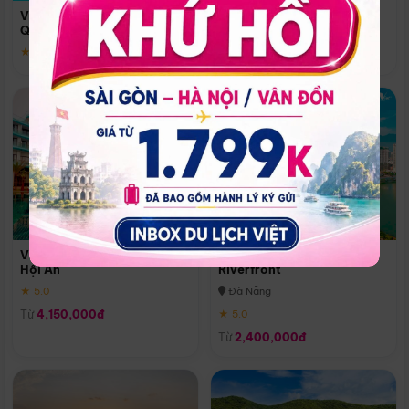
Quoc
Vinpearl Resort & Spa Phu
Phú Quốc
Quoc
★ 5.0
★ 5.0
Vinpearl Resort & Golf Nam
Melia Vinpearl Danang
Hội An
Riverfront
★ 5.0
Đà Nẵng
Từ
4,150,000đ
★ 5.0
Từ
2,400,000đ