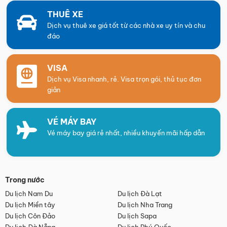
THUÊ XE
Dịch vụ thuê xe giá tốt từ các nhà xe uy tín và chu
đáo
VISA
Dịch vụ Visa nhanh, rẻ. Visa trọn gói, thủ tục đơn
giản
VÉ MÁY BAY
Vé máy bay giá rẻ nhất, nhiều khuyến mãi hấp dẫn
Trong nước
Du lịch Nam Du
Du lịch Đà Lạt
Du lịch Miền tây
Du lịch Nha Trang
Du lịch Côn Đảo
Du lịch Sapa