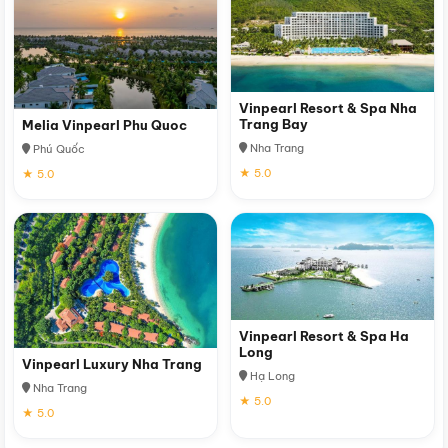
Vinpearl Resort & Spa Nha
Trang Bay
Melia Vinpearl Phu Quoc
Nha Trang
Phú Quốc
★ 5.0
★ 5.0
Vinpearl Resort & Spa Ha
Long
Vinpearl Luxury Nha Trang
Hạ Long
Nha Trang
★ 5.0
★ 5.0