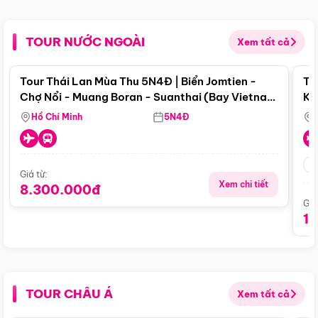
TOUR NƯỚC NGOÀI
Xem tất cả
Điểm nổi bật
Tour Thái Lan Mùa Thu 5N4Đ | Biển Jomtien -
To
Chợ Nổi - Muang Boran - Suanthai (Bay Vietnam
Ku
Airlines)
Si
Hồ Chí Minh
5N4Đ
Giá từ:
Xem chi tiết
8.300.000đ
Giá
1
TOUR CHÂU Á
Xem tất cả
Điểm nổi bật