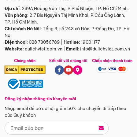
Địa chỉ
: 239A Hoàng Văn Thụ, P.Phú Nhuận, TP. Hồ Chí Minh.
Văn phòng
:
217 Bis Nguyễn Thị Minh Khai, P.Cầu Ông Lãnh,
TP. Hồ Chí Minh.
Chi nhánh Hà Nội
:
Tầng 3, số 243 xã Đàn, P.Đống Đa, TP. Hà
Nội
Điện thoại
:
028 73056789
|
Hotline
:
1900 1177
Website
:
dulichviet.com.vn
|
Email
:
info@dulichviet.com.vn
Chứng nhận
Kết nối với chúng tôi
Chấp nhận thanh toán
Đăng ký nhận thông tin khuyến mãi
Nhập email để có cơ hội giảm 50% cho chuyến đi tiếp theo
của Quý khách