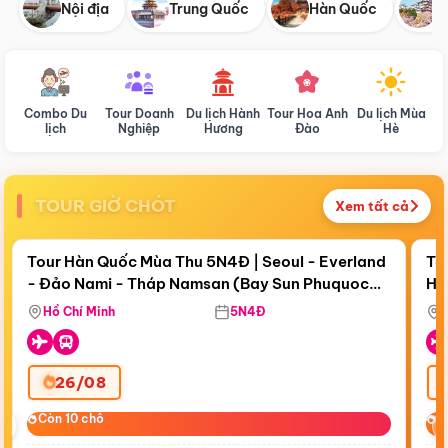
Nội địa
Trung Quốc
Hàn Quốc
N
Combo Du
Tour Doanh
Du lịch Hành
Tour Hoa Anh
Du lịch Mùa
D
lịch
Nghiệp
Hương
Đào
Hè
TOUR GIỜ CHÓT
Xem tất cả
Điểm nổi bật
Còn
18 ngày 15:21:52
Cò
Tour Hàn Quốc Mùa Thu 5N4Đ | Seoul - Everland
To
- Đảo Nami - Tháp Namsan (Bay Sun Phuquoc
Hò
Bay Sun Phuquoc Airways
Tặ
Airways)
Aq
Hồ Chí Minh
5N4Đ
26/08
‹
Còn 10 chỗ
Còn 10 chỗ
C
C