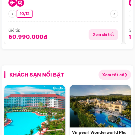
10/12
Giá từ:
Giá
Xem chi tiết
60.990.000đ
1
KHÁCH SẠN NỔI BẬT
Xem tất cả
Vinpearl Wonderworld Phu