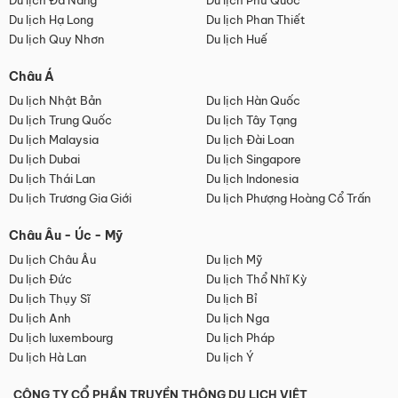
Du lịch Đà Nẵng
Du lịch Phú Quốc
Du lịch Hạ Long
Du lịch Phan Thiết
Du lịch Quy Nhơn
Du lịch Huế
Châu Á
Du lịch Nhật Bản
Du lịch Hàn Quốc
Du lịch Trung Quốc
Du lịch Tây Tạng
Du lịch Malaysia
Du lịch Đài Loan
Du lịch Dubai
Du lịch Singapore
Du lịch Thái Lan
Du lịch Indonesia
Du lịch Trương Gia Giới
Du lịch Phượng Hoàng Cổ Trấn
Châu Âu - Úc - Mỹ
Du lịch Châu Âu
Du lịch Mỹ
Du lịch Đức
Du lịch Thổ Nhĩ Kỳ
Du lịch Thụy Sĩ
Du lịch Bỉ
Du lịch Anh
Du lịch Nga
Du lịch luxembourg
Du lịch Pháp
Du lịch Hà Lan
Du lịch Ý
CÔNG TY CỔ PHẦN TRUYỀN THÔNG DU LỊCH VIỆT