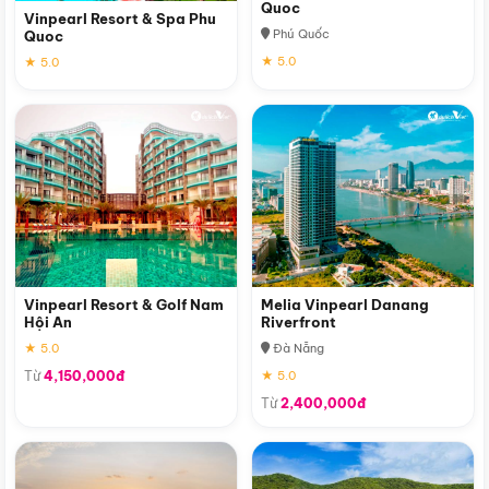
Quoc
Vinpearl Resort & Spa Phu
Phú Quốc
Quoc
★ 5.0
★ 5.0
Vinpearl Resort & Golf Nam
Melia Vinpearl Danang
Hội An
Riverfront
★ 5.0
Đà Nẵng
Từ
4,150,000đ
★ 5.0
Từ
2,400,000đ