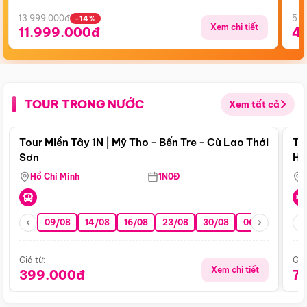
13.999.000đ
5.5
-14%
Xem chi tiết
11.999.000đ
4
TOUR TRONG NƯỚC
Xem tất cả
Điểm nổi bật
Tour Miền Tây 1N | Mỹ Tho - Bến Tre - Cù Lao Thới
To
Sơn
Hu
Hồ Chí Minh
1N0Đ
09/08
14/08
16/08
23/08
30/08
06/09
13/0
Giá từ:
Giá
Xem chi tiết
399.000đ
7