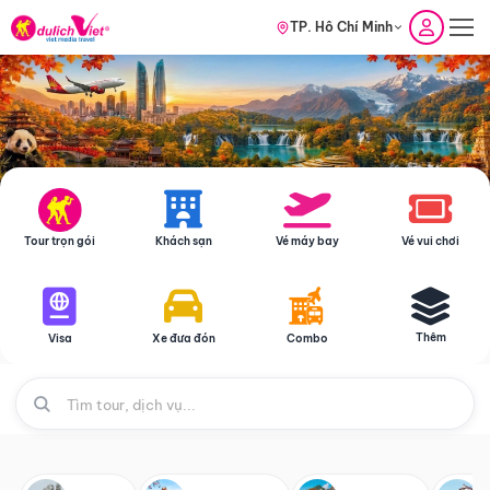
TP. Hồ Chí Minh
Tour trọn gói
Khách sạn
Vé máy bay
Vé vui chơi
Thêm
Visa
Xe đưa đón
Combo