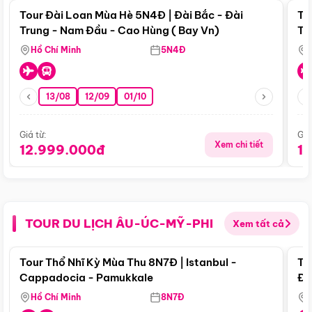
Tour Đài Loan Mùa Hè 5N4Đ | Đài Bắc - Đài
To
Trung - Nam Đầu - Cao Hùng ( Bay Vn)
Tr
Hồ Chí Minh
5N4Đ
13/08
12/09
01/10
Giá từ:
Giá
Xem chi tiết
12.999.000đ
1
TOUR DU LỊCH ÂU-ÚC-MỸ-PHI
Xem tất cả
Điểm nổi bật
Tour Thổ Nhĩ Kỳ Mùa Thu 8N7Đ | Istanbul -
To
Cappadocia - Pamukkale
Đế
Hồ Chí Minh
8N7Đ