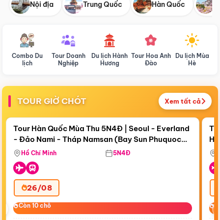
Nội địa
Trung Quốc
Hàn Quốc
N
Combo Du
Tour Doanh
Du lịch Hành
Tour Hoa Anh
Du lịch Mùa
D
lịch
Nghiệp
Hương
Đào
Hè
TOUR GIỜ CHÓT
Xem tất cả
Điểm nổi bật
Còn
18 ngày 10:44:28
Cò
Tour Hàn Quốc Mùa Thu 5N4Đ | Seoul - Everland
To
- Đảo Nami - Tháp Namsan (Bay Sun Phuquoc
Hò
Bay Sun Phuquoc Airways
Tặ
Airways)
Aq
Hồ Chí Minh
5N4Đ
26/08
‹
Còn 10 chỗ
Còn 10 chỗ
C
C