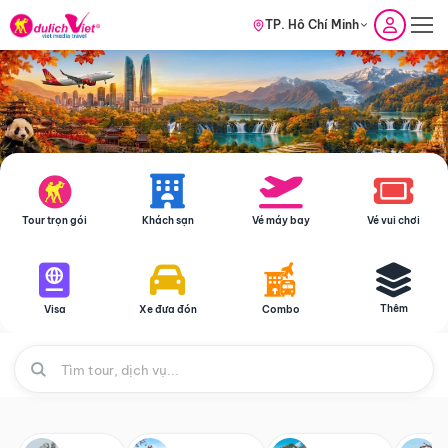
TP. Hồ Chí Minh
Tour trọn gói
Khách sạn
Vé máy bay
Vé vui chơi
Thêm
Visa
Xe đưa đón
Combo