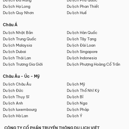
Du lịch Đà Nẵng
Du lịch Phú Quốc
Du lịch Hạ Long
Du lịch Phan Thiết
Du lịch Quy Nhơn
Du lịch Huế
Châu Á
Du lịch Nhật Bản
Du lịch Hàn Quốc
Du lịch Trung Quốc
Du lịch Tây Tạng
Du lịch Malaysia
Du lịch Đài Loan
Du lịch Dubai
Du lịch Singapore
Du lịch Thái Lan
Du lịch Indonesia
Du lịch Trương Gia Giới
Du lịch Phượng Hoàng Cổ Trấn
Châu Âu - Úc - Mỹ
Du lịch Châu Âu
Du lịch Mỹ
Du lịch Đức
Du lịch Thổ Nhĩ Kỳ
Du lịch Thụy Sĩ
Du lịch Bỉ
Du lịch Anh
Du lịch Nga
Du lịch luxembourg
Du lịch Pháp
Du lịch Hà Lan
Du lịch Ý
CÔNG TY CỔ PHẦN TRUYỀN THÔNG DU LỊCH VIỆT