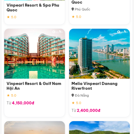
Quoc
Vinpearl Resort & Spa Phu
Phú Quốc
Quoc
★ 5.0
★ 5.0
Vinpearl Resort & Golf Nam
Melia Vinpearl Danang
Hội An
Riverfront
★ 5.0
Đà Nẵng
Từ
4,150,000đ
★ 5.0
Từ
2,400,000đ