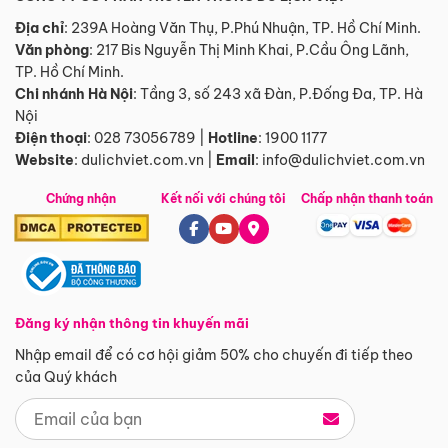
Địa chỉ
: 239A Hoàng Văn Thụ, P.Phú Nhuận, TP. Hồ Chí Minh.
Văn phòng
:
217 Bis Nguyễn Thị Minh Khai, P.Cầu Ông Lãnh,
TP. Hồ Chí Minh.
Chi nhánh Hà Nội
:
Tầng 3, số 243 xã Đàn, P.Đống Đa, TP. Hà
Nội
Điện thoại
:
028 73056789
|
Hotline
:
1900 1177
Website
:
dulichviet.com.vn
|
Email
:
info@dulichviet.com.vn
Chứng nhận
Kết nối với chúng tôi
Chấp nhận thanh toán
Đăng ký nhận thông tin khuyến mãi
Nhập email để có cơ hội giảm 50% cho chuyến đi tiếp theo
của Quý khách