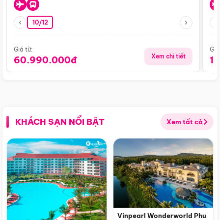
10/12
Giá từ:
Giá
Xem chi tiết
60.990.000đ
1
KHÁCH SẠN NỔI BẬT
Xem tất cả
Vinpearl Wonderworld Phu