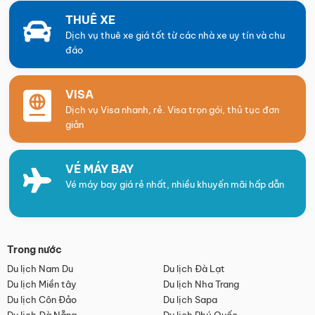
THUÊ XE
Dịch vụ thuê xe giá tốt từ các nhà xe uy tín và chu
đáo
VISA
Dịch vụ Visa nhanh, rẻ. Visa trọn gói, thủ tục đơn
giản
VÉ MÁY BAY
Vé máy bay giá rẻ nhất, nhiều khuyến mãi hấp dẫn
Trong nước
Du lịch Nam Du
Du lịch Đà Lạt
Du lịch Miền tây
Du lịch Nha Trang
Du lịch Côn Đảo
Du lịch Sapa