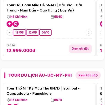
Tour Đài Loan Mùa Hè 5N4Đ | Đài Bắc - Đài
To
Trung - Nam Đầu - Cao Hùng ( Bay Vn)
Tr
Hồ Chí Minh
5N4Đ
13/08
12/09
01/10
Giá từ:
Giá
Xem chi tiết
12.999.000đ
1
TOUR DU LỊCH ÂU-ÚC-MỸ-PHI
Xem tất cả
Điểm nổi bật
Tour Thổ Nhĩ Kỳ Mùa Thu 8N7Đ | Istanbul -
To
Cappadocia - Pamukkale
Đế
Hồ Chí Minh
8N7Đ