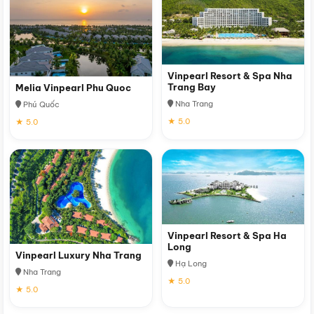
Vinpearl Resort & Spa Nha
Trang Bay
Melia Vinpearl Phu Quoc
Nha Trang
Phú Quốc
★ 5.0
★ 5.0
Vinpearl Resort & Spa Ha
Long
Vinpearl Luxury Nha Trang
Hạ Long
Nha Trang
★ 5.0
★ 5.0