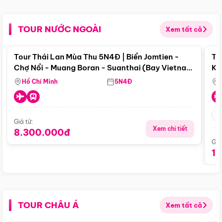
TOUR NƯỚC NGOÀI
Xem tất cả
Điểm nổi bật
Tour Thái Lan Mùa Thu 5N4Đ | Biển Jomtien -
To
Chợ Nổi - Muang Boran - Suanthai (Bay Vietnam
Ku
Airlines)
Si
Hồ Chí Minh
5N4Đ
Giá từ:
Xem chi tiết
8.300.000đ
Giá
1
TOUR CHÂU Á
Xem tất cả
Điểm nổi bật