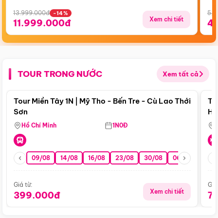
13.999.000đ
5.5
-14%
Xem chi tiết
11.999.000đ
4
TOUR TRONG NƯỚC
Xem tất cả
Điểm nổi bật
Tour Miền Tây 1N | Mỹ Tho - Bến Tre - Cù Lao Thới
To
Sơn
Hu
Hồ Chí Minh
1N0Đ
09/08
14/08
16/08
23/08
30/08
06/09
13/0
Giá từ:
Giá
Xem chi tiết
399.000đ
7