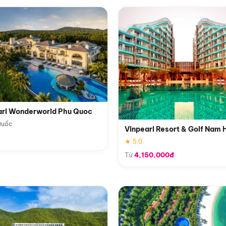
arl Wonderworld Phu Quoc
Quốc
Vinpearl Resort & Golf Nam 
★ 5.0
Từ
4,150,000đ