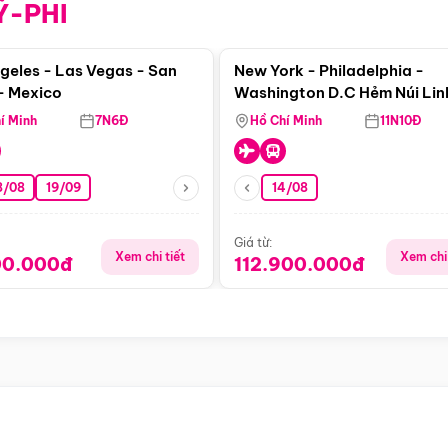
Ỹ-PHI
Điểm nổi bật
Điểm nổi
geles - Las Vegas - San
New York - Philadelphia -
- Mexico
Washington D.C Hẻm Núi Lin
Dương - Horseshoe Bend - 
í Minh
7N6Đ
Hồ Chí Minh
11N10Đ
- Phoenix
8/08
19/09
14/08
Giá từ:
Xem chi tiết
Xem chi 
00.000đ
112.900.000đ