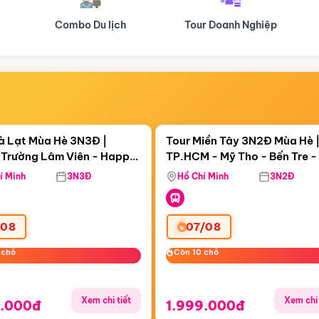
Tour Doanh Nghiệp
Du lịch Hành Hương
Điểm nổi bật
Điểm nổi
ngày 22:47:50
Còn
00 ngày 22:47:50
à Lạt Mùa Hè 3N3Đ |
Tour Miền Tây 3N2Đ Mùa Hè 
Trường Lâm Viên - Happy
TP.HCM - Mỹ Tho - Bến Tre -
 Puppy Farm
Thơ - Sóc Trăng - Bạc Liêu -
í Minh
3N3Đ
Hồ Chí Minh
3N2Đ
Mau
/08
07/08
 chỗ
 chỗ
Còn 10 chỗ
Còn 10 chỗ
Xem chi tiết
Xem chi 
9.000đ
1.999.000đ