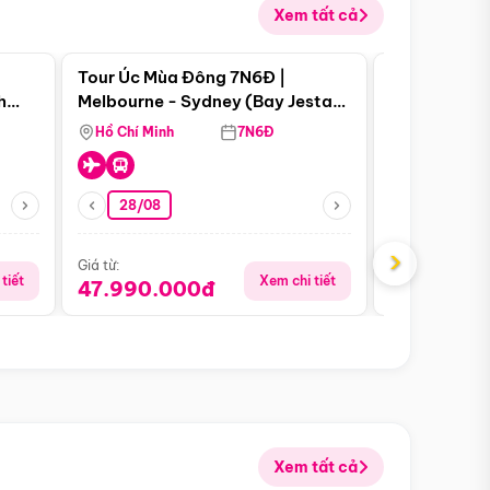
Xem tất cả
 bật
Điểm nổi bật
Tour Úc Mùa Đông 7N6Đ |
Tour Nam Ph
h
Melbourne - Sydney (Bay Jestar
Cape Town -
Page
Airways)
Bàn - Johan
Hồ Chí Minh
7N6Đ
Hồ Chí Minh
Safari - Lo
28/08
28/08
›
Giá từ:
Giá từ:
tiết
Xem chi tiết
47.990.000đ
88.900.0
Xem tất cả