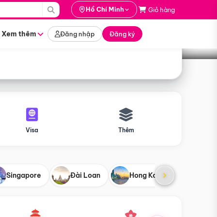
i hành
Hồ Chí Minh
Giỏ hàng
Tìm tour
tháng nào
Xem thêm
Đăng nhập
Đăng ký
Visa
Thêm
Singapore
Đài Loan
Hong Kong
Mỹ