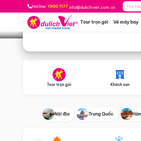
Bạn muốn đi đâu?
*
Hotline:
1900 1177
info@dulichviet.com.vn
Tour trọn gói
Vé máy bay
Tour trọn gói
Khách sạn
Nội địa
Trung Quốc
Hàn