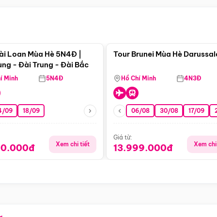
Điểm nổi bật
Điểm nổi
ài Loan Mùa Hè 5N4Đ |
Tour Brunei Mùa Hè Darussa
ng - Đài Trung - Đài Bắc
í Minh
5N4Đ
Hồ Chí Minh
4N3Đ
4/09
18/09
06/08
30/08
17/09
Giá từ:
Xem chi tiết
Xem chi 
90.000đ
13.999.000đ