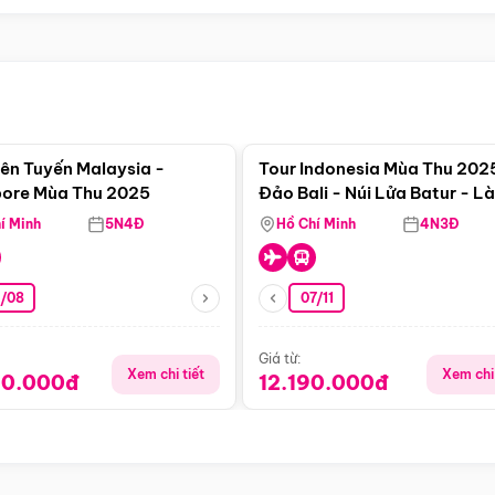
Điểm nổi bật
Điểm nổi
iên Tuyến Malaysia -
Tour Indonesia Mùa Thu 202
ore Mùa Thu 2025
Đảo Bali - Núi Lửa Batur - L
Penglipuran - Trải Nghiệm V
í Minh
5N4Đ
Hồ Chí Minh
4N3Đ
Thác
3/08
07/11
Giá từ:
Xem chi tiết
Xem chi 
90.000đ
12.190.000đ