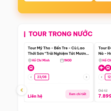
TOUR TRONG NƯỚC
Điểm nổi bật
Tour Mỹ Tho - Bến Tre - Cù Lao
Tour Đ
Thới Sơn “Trải Nghiệm Tát Mương
Nà - H
Bắt Cá”
Nha
Hồ Chí Minh
1N0Đ
Hồ Ch
23/08
12
‹
Giá từ:
Xem chi tiết
7.89
Liên hệ