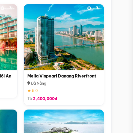
Hội An
Melia Vinpearl Danang Riverfront
Đà Nẵng
★ 5.0
Từ
2,400,000đ