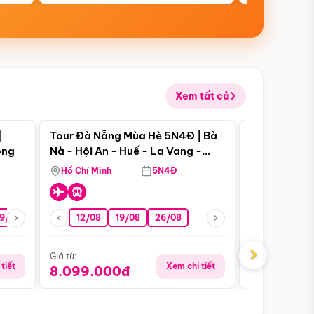
Xem tất cả
 bật
Điểm nổi bật
|
Tour Đà Nẵng Mùa Hè 5N4Đ | Bà
Tour Phú Qu
ong
Nà - Hội An - Huế - La Vang -
World - Vin
Động Thiên Đường
Hòn Thơm
Hồ Chí Minh
5N4Đ
Hồ Chí Minh
19/08
22/08
26/08
12/08
19/08
05/09
26/08
09/09
09/08
›
Giá từ:
Giá từ:
tiết
Xem chi tiết
8.099.000đ
5.899.00