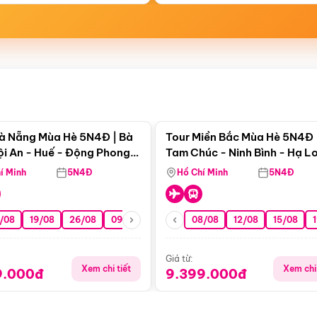
Điểm nổi bật
Điểm nổi
à Nẵng Mùa Hè 5N4Đ | Bà
Tour Miền Bắc Mùa Hè 5N4Đ 
ội An - Huế - Động Phong
Tam Chúc - Ninh Bình - Hạ L
í Minh
5N4Đ
Hồ Chí Minh
5N4Đ
/08
19/08
26/08
09/09
16/09
08/08
23/09
12/08
30/09
15/08
07/10
Giá từ:
Xem chi tiết
Xem chi 
9.000đ
9.399.000đ