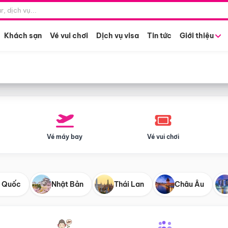
Điểm khởi hành
Tháng khở
Hồ Chí Minh
Bất kỳ 
Khách sạn
Vé vui chơi
Dịch vụ visa
Tin tức
Giới thiệu
Vé máy bay
Vé vui chơi
 Quốc
Nhật Bản
Thái Lan
Châu Âu