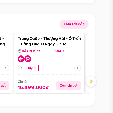
Xem tất cả
 bật
Điểm nổi bật
5 -
Trung Quốc - Thượng Hải - Ô Trấn
Thành Đô - 
àng
- Hàng Châu 1 Ngày Tự Do
Viên Gấu Tr
ượt
Hồ Chí Minh
5N4Đ
Hồ Chí Minh
10/09
06/08
›
Giá từ:
Giá từ:
tiết
Xem chi tiết
15.499.000đ
18.990.0