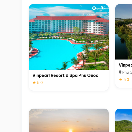
Vinpe
Phú 
Vinpearl Resort & Spa Phu Quoc
★ 5.0
★ 5.0