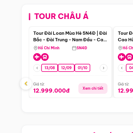
TOUR CHÂU Á
Điểm nổi bật
Tour Đài Loan Mùa Hè 5N4Đ | Đài
Tour Đ
Bắc - Đài Trung - Nam Đầu - Cao
Cao Hù
Hùng
Hồ Chí Minh
5N4Đ
Hồ Ch
13/08
12/09
01/10
0
‹
Giá từ:
Giá từ:
Xem chi tiết
12.999.000đ
12.9