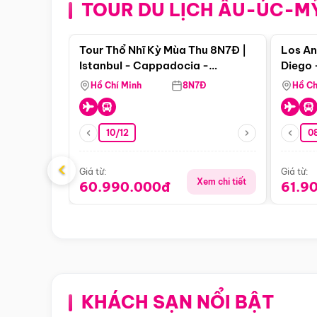
TOUR DU LỊCH ÂU-ÚC-M
Điểm nổi bật
Tour Thổ Nhĩ Kỳ Mùa Thu 8N7Đ |
Los An
Istanbul - Cappadocia -
Diego 
Pamukkale
Hồ Chí Minh
8N7Đ
Hồ Ch
10/12
0
‹
Giá từ:
Giá từ:
Xem chi tiết
60.990.000đ
61.9
KHÁCH SẠN NỔI BẬT