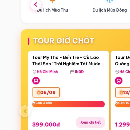
ùa Thu
Du lịch Mùa Đông
Combo Du lịch
TOUR GIỜ CHÓT
Điểm nổi bật
Còn
22:47:48
Còn
06 
Tour Mỹ Tho - Bến Tre - Cù Lao
Tour Đ
Thới Sơn “Trải Nghiệm Tát Mương
Quảng 
Bắt Cá”
Hill -
Hồ Chí Minh
1N0Đ
Hồ Ch
06/08
13
Còn 3 chỗ
Còn 3 chỗ
Còn 10
Còn 10
‹
Xem chi tiết
399.000đ
1.29