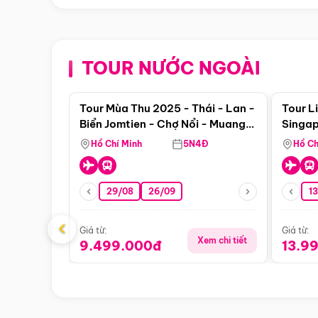
TOUR NƯỚC NGOÀI
Điểm nổi bật
Tour Mùa Thu 2025 - Thái - Lan -
Tour L
Biển Jomtien - Chợ Nổi - Muang
Singap
Boran Suanthai - Buffet Du
Hồ Chí Minh
5N4Đ
Hồ Ch
Thuyền Sông Chaophraya
29/08
26/09
1
‹
Giá từ:
Giá từ:
Xem chi tiết
9.499.000đ
13.9