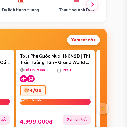
Tour Hoa Anh Đào
Du lịch Mùa Hè
Du l
Xem tất cả
 bật
Điểm nổi bật
Còn
07 ngày 22:47:50
|
Tour Phú Quốc Mùa Hè 3N2Đ | Thị
Tour Miền B
 Cần
Trấn Hoàng Hôn - Grand World -
Đồn - Móng C
 Cà
Vinwonders - Safari
Yên Tử - Vịn
Hồ Chí Minh
3N2Đ
Hồ Chí Minh
Quyền Giá S
14/08
31/07
Còn 10 chỗ
Còn 10 chỗ
Còn 10 chỗ
Còn 10 chỗ
›
tiết
Xem chi tiết
4.999.000đ
6.999.00