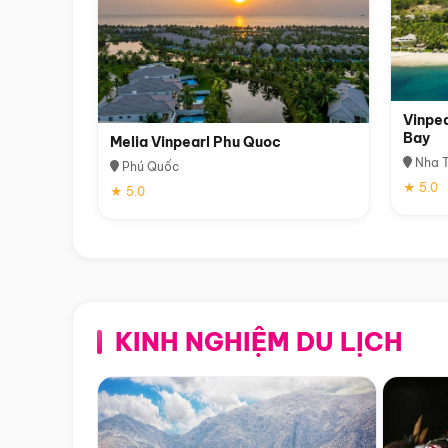
Vinpea
Bay
Melia Vinpearl Phu Quoc
Nha T
Phú Quốc
★ 5.0
★ 5.0
KINH NGHIỆM DU LỊCH