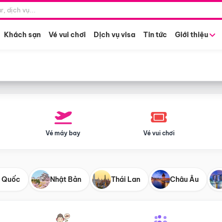
Điểm khởi hành
Tháng khở
Hồ Chí Minh
Bất kỳ 
Khách sạn
Vé vui chơi
Dịch vụ visa
Tin tức
Giới thiệu
Vé máy bay
Vé vui chơi
 Quốc
Nhật Bản
Thái Lan
Châu Âu