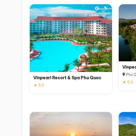
Vinpe
Phú 
Vinpearl Resort & Spa Phu Quoc
★ 5.0
★ 5.0