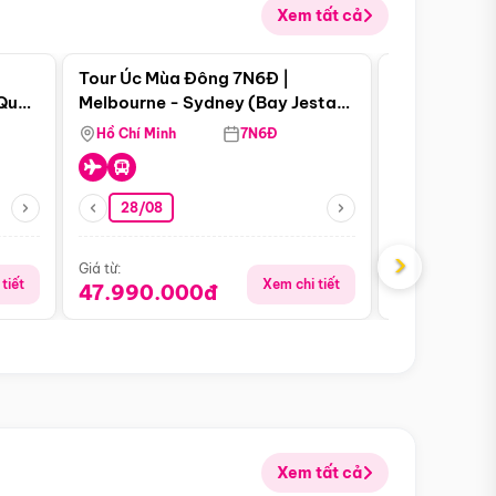
Xem tất cả
 bật
Điểm nổi bật
Tour Úc Mùa Đông 7N6Đ |
Tour Nam Ph
 Quan
Melbourne - Sydney (Bay Jestar
Cape Town -
Airways)
Bàn - Johan
Hồ Chí Minh
7N6Đ
Hồ Chí Minh
Safari - Lo
28/08
28/08
›
Giá từ:
Giá từ:
tiết
Xem chi tiết
47.990.000đ
88.900.0
Xem tất cả