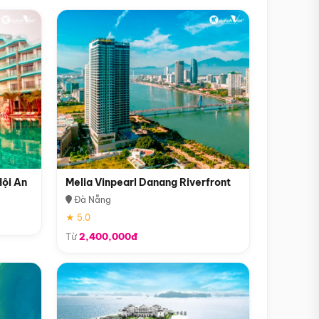
Hội An
Melia Vinpearl Danang Riverfront
Đà Nẵng
★ 5.0
Từ
2,400,000đ