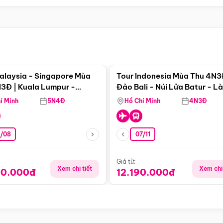
Điểm nổi bật
Điểm nổi
alaysia - Singapore Mùa
Tour Indonesia Mùa Thu 4N3
3Đ | Kuala Lumpur -
Đảo Bali - Núi Lửa Batur - L
a - Johor Baru -
Penglipuran
í Minh
5N4Đ
Hồ Chí Minh
4N3Đ
pore
3/08
07/11
Giá từ:
Xem chi tiết
Xem chi 
90.000đ
12.190.000đ