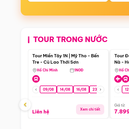
TOUR TRONG NƯỚC
Điểm nổi bật
Tour Miền Tây 1N | Mỹ Tho - Bến
Tour Đ
Tre - Cù Lao Thới Sơn
Nà - H
Nha
Hồ Chí Minh
1N0Đ
Hồ Ch
09/08
14/08
16/08
23/08
30/08
12
0
‹
Giá từ:
Xem chi tiết
7.89
Liên hệ