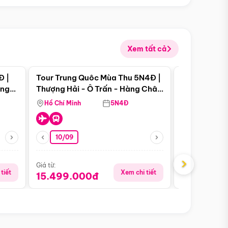
Xem tất cả
 bật
Điểm nổi bật
Đ |
Tour Trung Quôc Mùa Thu 5N4Đ |
Tour Trung
àng
Thượng Hải - Ô Trấn - Hàng Châu
| Thành Đô 
(Tour Không Shopping)
Viên Gấu Tr
Hồ Chí Minh
5N4Đ
Hồ Chí Minh
10/09
06/08
›
Giá từ:
Giá từ:
tiết
Xem chi tiết
15.499.000đ
18.990.0