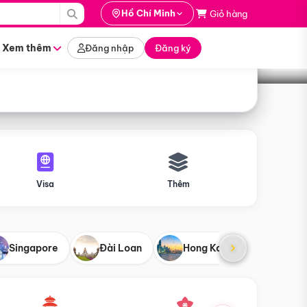
i hành
Hồ Chí Minh
Giỏ hàng
Tìm tour
tháng nào
Xem thêm
Đăng nhập
Đăng ký
Visa
Thêm
Singapore
Đài Loan
Hong Kong
Mỹ