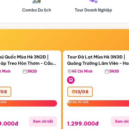
Tour Doanh Nghiệp
Du lịch Hành Hương
Điểm nổi bật
Điểm nổi
ngày 15:55:56
Còn
06 ngày 15:55:56
hú Quốc Mùa Hè 3N2Đ |
Tour Đà Lạt Mùa Hè 3N3Đ |
áp Treo Hòn Thơm - Cầu
Quảng Trường Lâm Viên - H
áp Treo Hòn Thơm
Công Viên Nước Aquatopia
Hill - Puppy Farm
í Minh
3N2Đ
Hồ Chí Minh
3N3Đ
/08
13/08
 chỗ
 chỗ
Còn 10 chỗ
Còn 10 chỗ
Xem chi tiết
Xem chi 
9.000đ
1.299.000đ