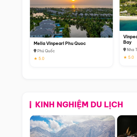
Vinpea
Bay
Melia Vinpearl Phu Quoc
Nha T
Phú Quốc
★ 5.0
★ 5.0
KINH NGHIỆM DU LỊCH