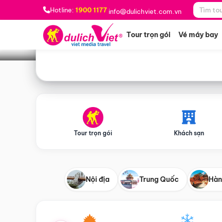
Bạn muốn đi đâu?
*
Hotline:
1900 1177
info@dulichviet.com.vn
Tour trọn gói
Vé máy bay
Tour trọn gói
Khách sạn
Nội địa
Trung Quốc
Hàn