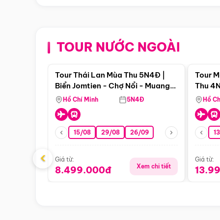
TOUR NƯỚC NGOÀI
Điểm nổi bật
Tour Thái Lan Mùa Thu 5N4Đ |
Tour M
Biển Jomtien - Chợ Nổi - Muang
Thu 4N
Boran - Suanthai
Malacc
Hồ Chí Minh
5N4Đ
Hồ Ch
Singa
15/08
29/08
26/09
1
‹
Giá từ:
Giá từ:
Xem chi tiết
8.499.000đ
13.9