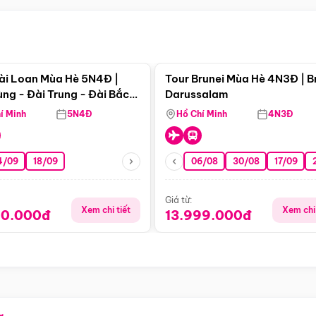
Điểm nổi bật
Điểm nổi
ài Loan Mùa Hè 5N4Đ |
Tour Brunei Mùa Hè 4N3Đ | B
ng - Đài Trung - Đài Bắc
Darussalam
j)
í Minh
5N4Đ
Hồ Chí Minh
4N3Đ
4/09
18/09
06/08
30/08
17/09
Giá từ:
Xem chi tiết
Xem chi 
90.000đ
13.999.000đ