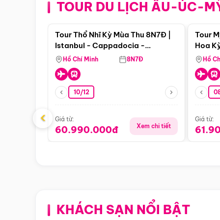
TOUR DU LỊCH ÂU-ÚC-M
Điểm nổi bật
Tour Thổ Nhĩ Kỳ Mùa Thu 8N7Đ |
Tour M
Istanbul - Cappadocia -
Hoa Kỳ
Pamukkale
Hồ Chí Minh
8N7Đ
Hồ Ch
10/12
0
‹
Giá từ:
Giá từ:
Xem chi tiết
60.990.000đ
61.9
KHÁCH SẠN NỔI BẬT