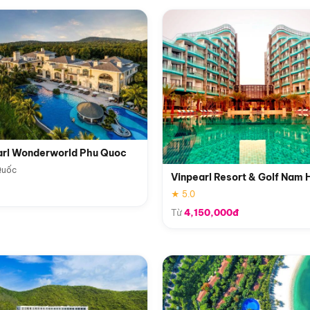
arl Wonderworld Phu Quoc
Quốc
Vinpearl Resort & Golf Nam 
★ 5.0
Từ
4,150,000đ