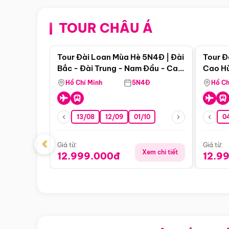
TOUR CHÂU Á
Điểm nổi bật
Tour Đài Loan Mùa Hè 5N4Đ | Đài
Tour Đ
Bắc - Đài Trung - Nam Đầu - Cao
Cao Hù
Hùng ( Bay Vn)
(Bay V
Hồ Chí Minh
5N4Đ
Hồ Ch
13/08
12/09
01/10
0
‹
Giá từ:
Giá từ:
Xem chi tiết
12.999.000đ
12.9