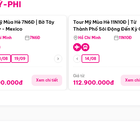
Ỹ-PHI
Điểm nổi bật
Điểm nổi
ỹ Mùa Hè 7N6Đ | Bờ Tây
Tour Mỹ Mùa Hè 11N10Đ | Từ
 - Mexico
Thành Phố Sôi Động Đến Kỳ
Thiên Nhiên Mỹ
í Minh
7N6Đ
Hồ Chí Minh
11N10Đ
8/08
19/09
14/08
Giá từ:
Xem chi tiết
Xem chi 
00.000đ
112.900.000đ