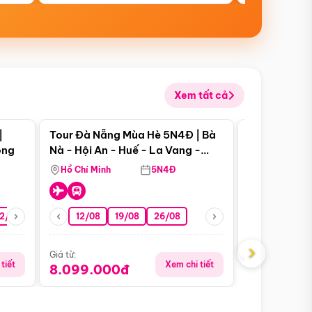
Xem tất cả
 bật
Điểm nổi bật
|
Tour Đà Nẵng Mùa Hè 5N4Đ | Bà
Tour Phú Qu
ong
Nà - Hội An - Huế - La Vang -
World - Vin
Động Thiên Đường
Hòn Thơm
Hồ Chí Minh
5N4Đ
Hồ Chí Minh
2/08
26/08
05/09
12/08
19/08
09/09
26/08
12/09
Giá từ:
5.899.00
›
Giá từ:
tiết
Xem chi tiết
8.099.000đ