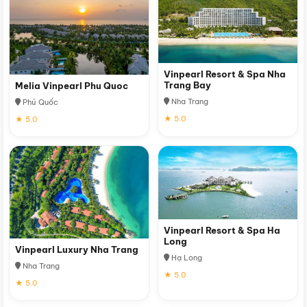
Vinpearl Resort & Spa Nha
Trang Bay
Melia Vinpearl Phu Quoc
Nha Trang
Phú Quốc
★ 5.0
★ 5.0
Vinpearl Resort & Spa Ha
Long
Vinpearl Luxury Nha Trang
Hạ Long
Nha Trang
★ 5.0
★ 5.0