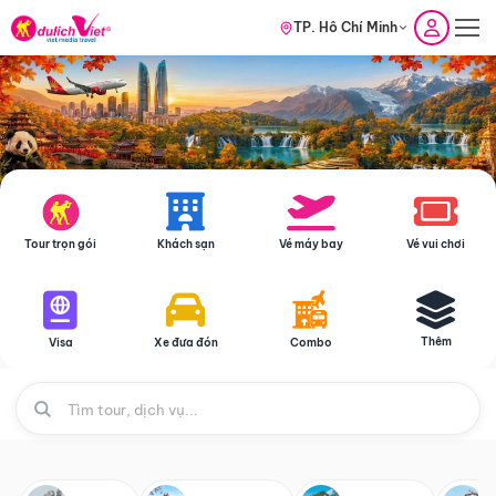
TP. Hồ Chí Minh
Tour trọn gói
Khách sạn
Vé máy bay
Vé vui chơi
Thêm
Visa
Xe đưa đón
Combo