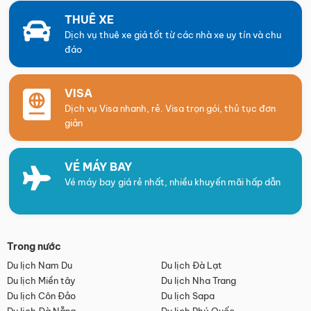
THUÊ XE
Dịch vụ thuê xe giá tốt từ các nhà xe uy tín và chu
đáo
VISA
Dịch vụ Visa nhanh, rẻ. Visa trọn gói, thủ tục đơn
giản
VÉ MÁY BAY
Vé máy bay giá rẻ nhất, nhiều khuyến mãi hấp dẫn
Trong nước
Du lịch Nam Du
Du lịch Đà Lạt
Du lịch Miền tây
Du lịch Nha Trang
Du lịch Côn Đảo
Du lịch Sapa