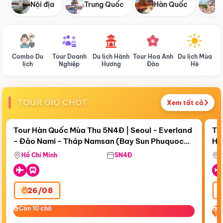
Nội địa
Trung Quốc
Hàn Quốc
N
Combo Du
Tour Doanh
Du lịch Hành
Tour Hoa Anh
Du lịch Mùa
D
lịch
Nghiệp
Hương
Đào
Hè
TOUR GIỜ CHÓT
Xem tất cả
Điểm nổi bật
Còn
18 ngày 03:48:50
Cò
Tour Hàn Quốc Mùa Thu 5N4Đ | Seoul - Everland
To
- Đảo Nami - Tháp Namsan (Bay Sun Phuquoc
Hò
Bay Sun Phuquoc Airways
Tặ
Airways)
Aq
Hồ Chí Minh
5N4Đ
26/08
‹
Còn 10 chỗ
Còn 10 chỗ
C
C