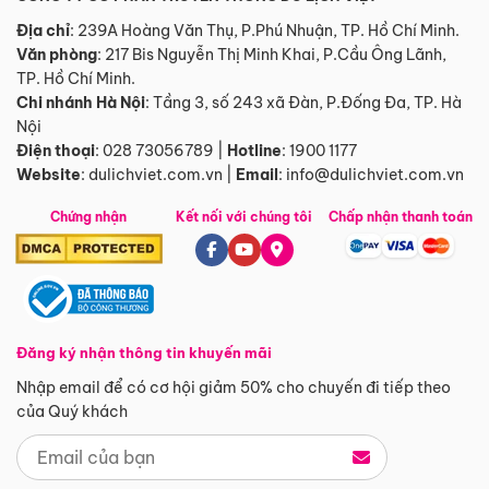
Địa chỉ
: 239A Hoàng Văn Thụ, P.Phú Nhuận, TP. Hồ Chí Minh.
Văn phòng
:
217 Bis Nguyễn Thị Minh Khai, P.Cầu Ông Lãnh,
TP. Hồ Chí Minh.
Chi nhánh Hà Nội
:
Tầng 3, số 243 xã Đàn, P.Đống Đa, TP. Hà
Nội
Điện thoại
:
028 73056789
|
Hotline
:
1900 1177
Website
:
dulichviet.com.vn
|
Email
:
info@dulichviet.com.vn
Chứng nhận
Kết nối với chúng tôi
Chấp nhận thanh toán
Đăng ký nhận thông tin khuyến mãi
Nhập email để có cơ hội giảm 50% cho chuyến đi tiếp theo
của Quý khách