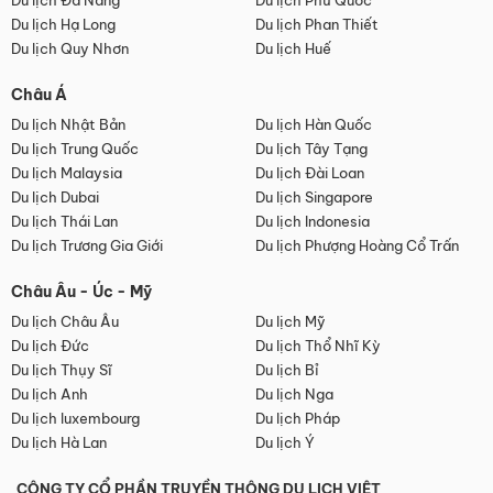
Du lịch Đà Nẵng
Du lịch Phú Quốc
Du lịch Hạ Long
Du lịch Phan Thiết
Du lịch Quy Nhơn
Du lịch Huế
Châu Á
Du lịch Nhật Bản
Du lịch Hàn Quốc
Du lịch Trung Quốc
Du lịch Tây Tạng
Du lịch Malaysia
Du lịch Đài Loan
Du lịch Dubai
Du lịch Singapore
Du lịch Thái Lan
Du lịch Indonesia
Du lịch Trương Gia Giới
Du lịch Phượng Hoàng Cổ Trấn
Châu Âu - Úc - Mỹ
Du lịch Châu Âu
Du lịch Mỹ
Du lịch Đức
Du lịch Thổ Nhĩ Kỳ
Du lịch Thụy Sĩ
Du lịch Bỉ
Du lịch Anh
Du lịch Nga
Du lịch luxembourg
Du lịch Pháp
Du lịch Hà Lan
Du lịch Ý
CÔNG TY CỔ PHẦN TRUYỀN THÔNG DU LỊCH VIỆT