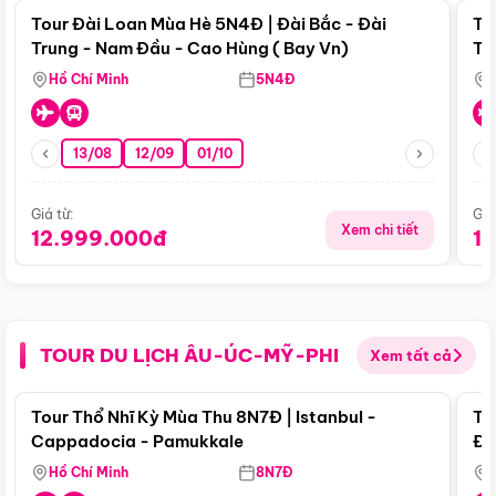
Tour Đài Loan Mùa Hè 5N4Đ | Đài Bắc - Đài
To
Trung - Nam Đầu - Cao Hùng ( Bay Vn)
Tr
Hồ Chí Minh
5N4Đ
13/08
12/09
01/10
Giá từ:
Giá
Xem chi tiết
12.999.000đ
1
TOUR DU LỊCH ÂU-ÚC-MỸ-PHI
Xem tất cả
Điểm nổi bật
Tour Thổ Nhĩ Kỳ Mùa Thu 8N7Đ | Istanbul -
To
Cappadocia - Pamukkale
Đế
Hồ Chí Minh
8N7Đ