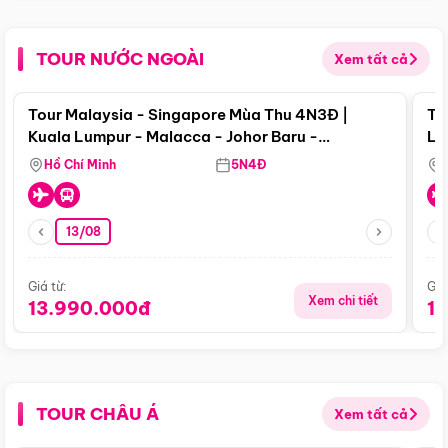
TOUR NƯỚC NGOÀI
Xem tất cả
Điểm nổi bật
Tour Malaysia - Singapore Mùa Thu 4N3Đ |
To
Kuala Lumpur - Malacca - Johor Baru -
Lử
Singapore
Hồ Chí Minh
5N4Đ
13/08
Giá từ:
Giá
Xem chi tiết
13.990.000đ
1
TOUR CHÂU Á
Xem tất cả
Điểm nổi bật