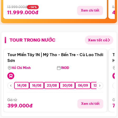
13.999.000đ
5.5
-14%
Xem chi tiết
11.999.000đ
4
TOUR TRONG NƯỚC
Xem tất cả
Điểm nổi bật
Tour Miền Tây 1N | Mỹ Tho - Bến Tre - Cù Lao Thới
To
Sơn
Hu
Hồ Chí Minh
1N0Đ
14/08
16/08
23/08
30/08
06/09
13/09
20/0
Giá từ:
Giá
Xem chi tiết
399.000đ
7