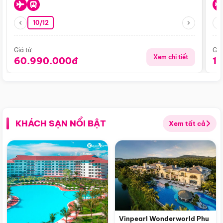
10/12
Giá từ:
Giá
Xem chi tiết
60.990.000đ
1
KHÁCH SẠN NỔI BẬT
Xem tất cả
Vinpearl Wonderworld Phu