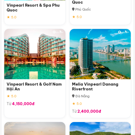
Quoc
Vinpearl Resort & Spa Phu
Phú Quốc
Quoc
★ 5.0
★ 5.0
Vinpearl Resort & Golf Nam
Melia Vinpearl Danang
Hội An
Riverfront
★ 5.0
Đà Nẵng
Từ
4,150,000đ
★ 5.0
Từ
2,400,000đ