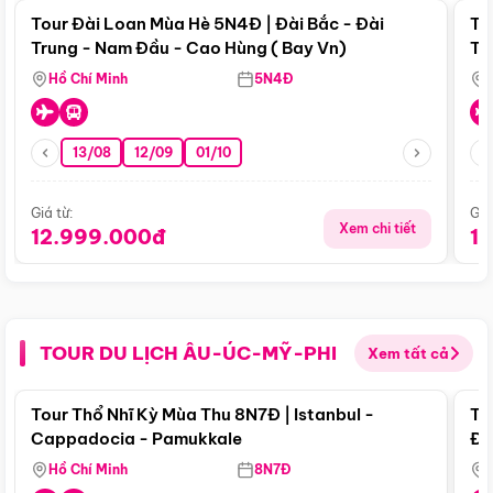
Tour Đài Loan Mùa Hè 5N4Đ | Đài Bắc - Đài
To
Trung - Nam Đầu - Cao Hùng ( Bay Vn)
Tr
Hồ Chí Minh
5N4Đ
13/08
12/09
01/10
Giá từ:
Giá
Xem chi tiết
12.999.000đ
1
TOUR DU LỊCH ÂU-ÚC-MỸ-PHI
Xem tất cả
Điểm nổi bật
Tour Thổ Nhĩ Kỳ Mùa Thu 8N7Đ | Istanbul -
To
Cappadocia - Pamukkale
Đế
Hồ Chí Minh
8N7Đ