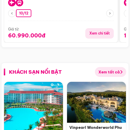
10/12
Giá từ:
Giá
Xem chi tiết
60.990.000đ
1
KHÁCH SẠN NỔI BẬT
Xem tất cả
Vinpearl Wonderworld Phu