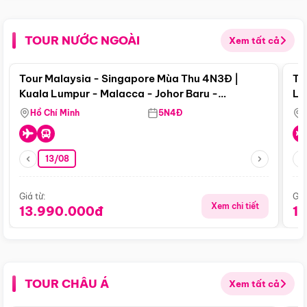
TOUR NƯỚC NGOÀI
Xem tất cả
Điểm nổi bật
Tour Malaysia - Singapore Mùa Thu 4N3Đ |
To
Kuala Lumpur - Malacca - Johor Baru -
Lử
Singapore
Hồ Chí Minh
5N4Đ
13/08
Giá từ:
Giá
Xem chi tiết
13.990.000đ
1
TOUR CHÂU Á
Xem tất cả
Điểm nổi bật