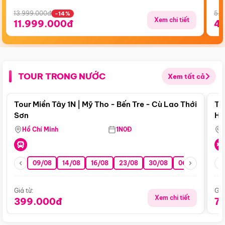
13.999.000đ
5.5
-14%
Xem chi tiết
11.999.000đ
4
TOUR TRONG NƯỚC
Xem tất cả
Điểm nổi bật
Tour Miền Tây 1N | Mỹ Tho - Bến Tre - Cù Lao Thới
To
Sơn
Hu
Hồ Chí Minh
1N0Đ
09/08
14/08
16/08
23/08
30/08
06/09
13/0
Giá từ:
Giá
Xem chi tiết
399.000đ
7