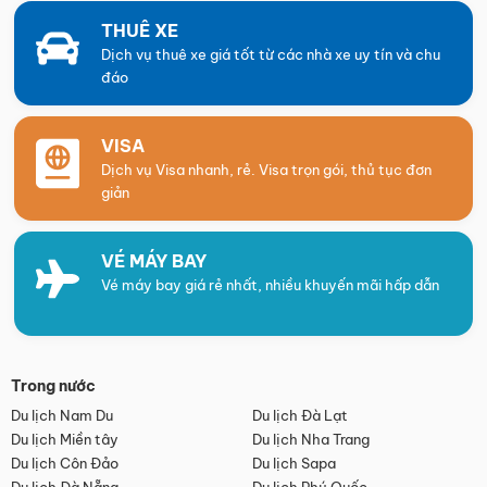
THUÊ XE
Dịch vụ thuê xe giá tốt từ các nhà xe uy tín và chu
đáo
VISA
Dịch vụ Visa nhanh, rẻ. Visa trọn gói, thủ tục đơn
giản
VÉ MÁY BAY
Vé máy bay giá rẻ nhất, nhiều khuyến mãi hấp dẫn
Trong nước
Du lịch Nam Du
Du lịch Đà Lạt
Du lịch Miền tây
Du lịch Nha Trang
Du lịch Côn Đảo
Du lịch Sapa