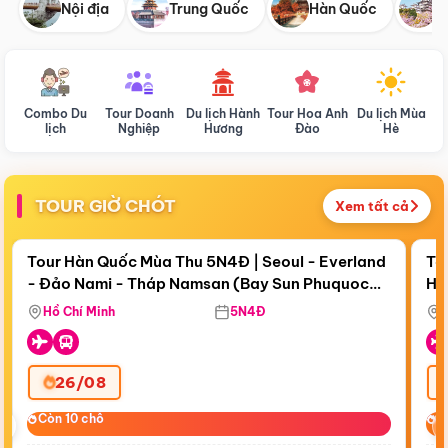
Nội địa
Trung Quốc
Hàn Quốc
N
Combo Du
Tour Doanh
Du lịch Hành
Tour Hoa Anh
Du lịch Mùa
D
lịch
Nghiệp
Hương
Đào
Hè
TOUR GIỜ CHÓT
Xem tất cả
Điểm nổi bật
Còn
18 ngày 07:00:54
Cò
Tour Hàn Quốc Mùa Thu 5N4Đ | Seoul - Everland
To
- Đảo Nami - Tháp Namsan (Bay Sun Phuquoc
Hò
Bay Sun Phuquoc Airways
Tặ
Airways)
Aq
Hồ Chí Minh
5N4Đ
26/08
‹
Còn 10 chỗ
Còn 10 chỗ
C
C