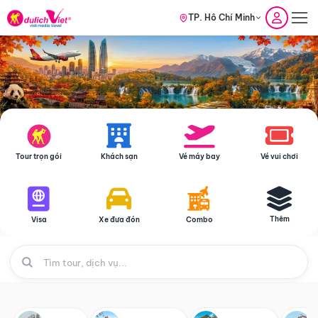
TP. Hồ Chí Minh
Tour trọn gói
Khách sạn
Vé máy bay
Vé vui chơi
Thêm
Visa
Xe đưa đón
Combo