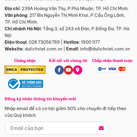
Địa chỉ
: 239A Hoàng Văn Thụ, P.Phú Nhuận, TP. Hồ Chí Minh.
Văn phòng
:
217 Bis Nguyễn Thị Minh Khai, P.Cầu Ông Lãnh,
TP. Hồ Chí Minh.
Chi nhánh Hà Nội
:
Tầng 3, số 243 xã Đàn, P.Đống Đa, TP. Hà
Nội
Điện thoại
:
028 73056789
|
Hotline
:
1900 1177
Website
:
dulichviet.com.vn
|
Email
:
info@dulichviet.com.vn
Chứng nhận
Kết nối với chúng tôi
Chấp nhận thanh toán
Đăng ký nhận thông tin khuyến mãi
Nhập email để có cơ hội giảm 50% cho chuyến đi tiếp theo
của Quý khách