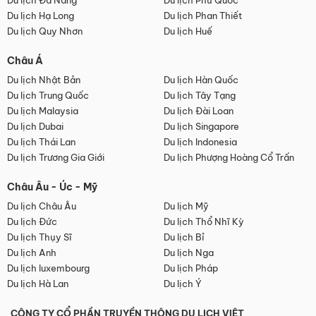
Du lịch Đà Nẵng
Du lịch Phú Quốc
Du lịch Hạ Long
Du lịch Phan Thiết
Du lịch Quy Nhơn
Du lịch Huế
Châu Á
Du lịch Nhật Bản
Du lịch Hàn Quốc
Du lịch Trung Quốc
Du lịch Tây Tạng
Du lịch Malaysia
Du lịch Đài Loan
Du lịch Dubai
Du lịch Singapore
Du lịch Thái Lan
Du lịch Indonesia
Du lịch Trương Gia Giới
Du lịch Phượng Hoàng Cổ Trấn
Châu Âu - Úc - Mỹ
Du lịch Châu Âu
Du lịch Mỹ
Du lịch Đức
Du lịch Thổ Nhĩ Kỳ
Du lịch Thụy Sĩ
Du lịch Bỉ
Du lịch Anh
Du lịch Nga
Du lịch luxembourg
Du lịch Pháp
Du lịch Hà Lan
Du lịch Ý
CÔNG TY CỔ PHẦN TRUYỀN THÔNG DU LỊCH VIỆT