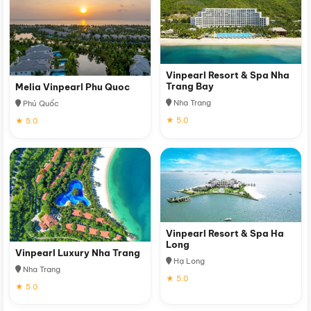
Vinpearl Resort & Spa Nha
Trang Bay
Melia Vinpearl Phu Quoc
Nha Trang
Phú Quốc
★ 5.0
★ 5.0
Vinpearl Resort & Spa Ha
Long
Vinpearl Luxury Nha Trang
Hạ Long
Nha Trang
★ 5.0
★ 5.0