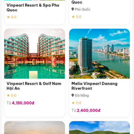
Quoc
Vinpearl Resort & Spa Phu
Phú Quốc
Quoc
★ 5.0
★ 5.0
Vinpearl Resort & Golf Nam
Melia Vinpearl Danang
Hội An
Riverfront
★ 5.0
Đà Nẵng
Từ
4,150,000đ
★ 5.0
Từ
2,400,000đ