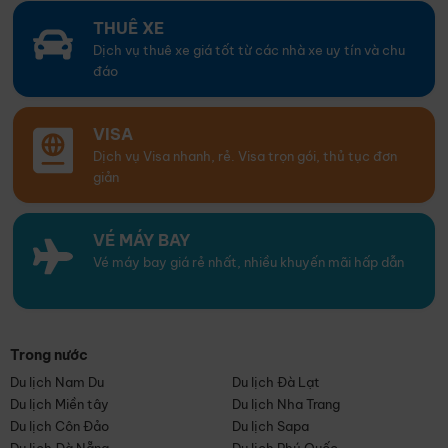
THUÊ XE
Dịch vụ thuê xe giá tốt từ các nhà xe uy tín và chu
đáo
VISA
Dịch vụ Visa nhanh, rẻ. Visa trọn gói, thủ tục đơn
giản
VÉ MÁY BAY
Vé máy bay giá rẻ nhất, nhiều khuyến mãi hấp dẫn
Trong nước
Du lịch Nam Du
Du lịch Đà Lạt
Du lịch Miền tây
Du lịch Nha Trang
Du lịch Côn Đảo
Du lịch Sapa