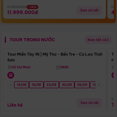
13.999.000đ
5.5
-14%
Xem chi tiết
11.999.000đ
4
TOUR TRONG NƯỚC
Xem tất cả
Điểm nổi bật
Tour Miền Tây 1N | Mỹ Tho - Bến Tre - Cù Lao Thới
To
Sơn
Hu
Hồ Chí Minh
1N0Đ
14/08
16/08
23/08
30/08
06/09
13/09
20/0
Giá
Xem chi tiết
7
Liên hệ