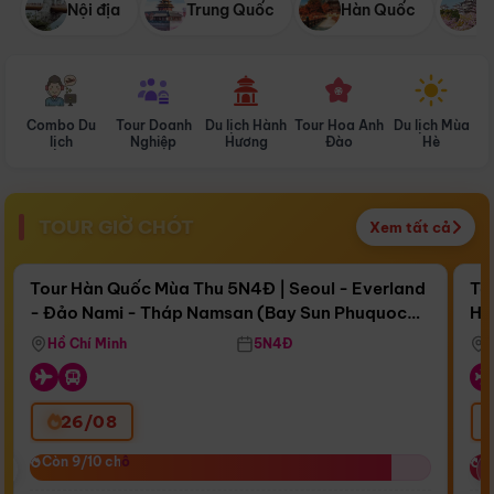
Nội địa
Trung Quốc
Hàn Quốc
N
Combo Du
Tour Doanh
Du lịch Hành
Tour Hoa Anh
Du lịch Mùa
D
lịch
Nghiệp
Hương
Đào
Hè
TOUR GIỜ CHÓT
Xem tất cả
Điểm nổi bật
Còn
17 ngày 03:44:59
Cò
Tour Hàn Quốc Mùa Thu 5N4Đ | Seoul - Everland
To
- Đảo Nami - Tháp Namsan (Bay Sun Phuquoc
Hò
Bay Sun Phuquoc Airways
Tặ
Airways)
Aq
Hồ Chí Minh
5N4Đ
26/08
‹
Còn 9/10 chỗ
Còn 9/10 chỗ
C
C