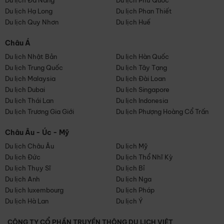
Du lịch Đà Nẵng
Du lịch Phú Quốc
Du lịch Hạ Long
Du lịch Phan Thiết
Du lịch Quy Nhơn
Du lịch Huế
Châu Á
Du lịch Nhật Bản
Du lịch Hàn Quốc
Du lịch Trung Quốc
Du lịch Tây Tạng
Du lịch Malaysia
Du lịch Đài Loan
Du lịch Dubai
Du lịch Singapore
Du lịch Thái Lan
Du lịch Indonesia
Du lịch Trương Gia Giới
Du lịch Phượng Hoàng Cổ Trấn
Châu Âu - Úc - Mỹ
Du lịch Châu Âu
Du lịch Mỹ
Du lịch Đức
Du lịch Thổ Nhĩ Kỳ
Du lịch Thụy Sĩ
Du lịch Bỉ
Du lịch Anh
Du lịch Nga
Du lịch luxembourg
Du lịch Pháp
Du lịch Hà Lan
Du lịch Ý
CÔNG TY CỔ PHẦN TRUYỀN THÔNG DU LỊCH VIỆT