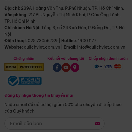
Địa chỉ
: 239A Hoàng Văn Thụ, P.Phú Nhuận, TP. Hồ Chí Minh.
Văn phòng
:
217 Bis Nguyễn Thị Minh Khai, P.Cầu Ông Lãnh,
TP. Hồ Chí Minh.
Chi nhánh Hà Nội
:
Tầng 3, số 243 xã Đàn, P.Đống Đa, TP. Hà
Nội
Điện thoại
:
028 73056789
|
Hotline
:
1900 1177
Website
:
dulichviet.com.vn
|
Email
:
info@dulichviet.com.vn
Chứng nhận
Kết nối với chúng tôi
Chấp nhận thanh toán
Đăng ký nhận thông tin khuyến mãi
Nhập email để có cơ hội giảm 50% cho chuyến đi tiếp theo
của Quý khách