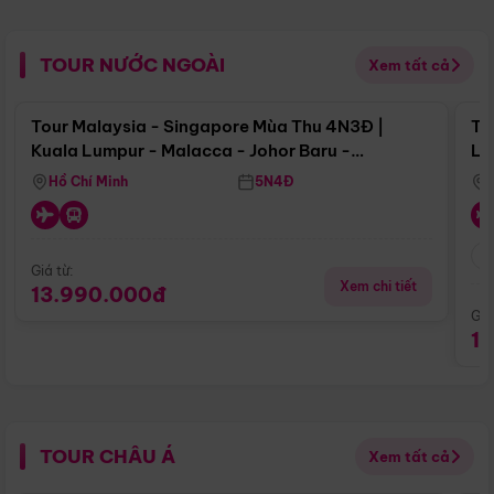
TOUR NƯỚC NGOÀI
Xem tất cả
Điểm nổi bật
Tour Malaysia - Singapore Mùa Thu 4N3Đ |
To
Kuala Lumpur - Malacca - Johor Baru -
Lử
Singapore
Hồ Chí Minh
5N4Đ
Giá từ:
Xem chi tiết
13.990.000đ
Giá
1
TOUR CHÂU Á
Xem tất cả
Điểm nổi bật