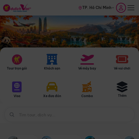
TP. Hồ Chí Minh
Tour trọn gói
Khách sạn
Vé máy bay
Vé vui chơi
Thêm
Visa
Xe đưa đón
Combo