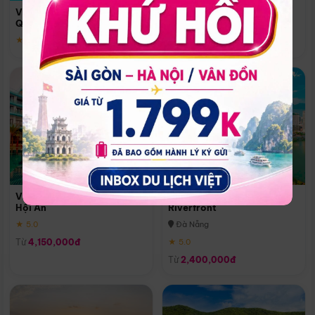
Quoc
Vinpearl Resort & Spa Phu
Phú Quốc
Quoc
★ 5.0
★ 5.0
Vinpearl Resort & Golf Nam
Melia Vinpearl Danang
Hội An
Riverfront
★ 5.0
Đà Nẵng
Từ
4,150,000đ
★ 5.0
Từ
2,400,000đ