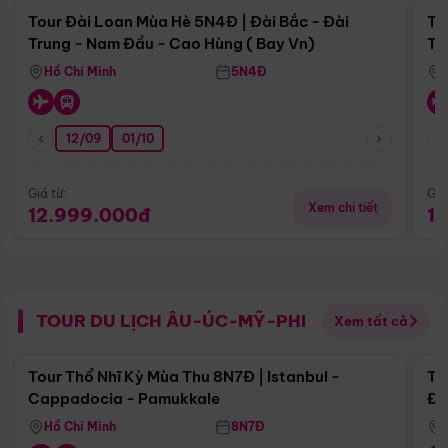
Tour Đài Loan Mùa Hè 5N4Đ | Đài Bắc - Đài
To
Trung - Nam Đầu - Cao Hùng ( Bay Vn)
Tr
Hồ Chí Minh
5N4Đ
12/09
01/10
Giá từ:
Giá
Xem chi tiết
12.999.000đ
1
TOUR DU LỊCH ÂU-ÚC-MỸ-PHI
Xem tất cả
Điểm nổi bật
Tour Thổ Nhĩ Kỳ Mùa Thu 8N7Đ | Istanbul -
To
Cappadocia - Pamukkale
Đế
Hồ Chí Minh
8N7Đ