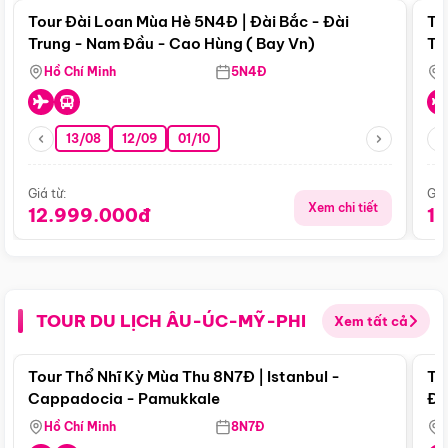
Tour Đài Loan Mùa Hè 5N4Đ | Đài Bắc - Đài
To
Trung - Nam Đầu - Cao Hùng ( Bay Vn)
Tr
Hồ Chí Minh
5N4Đ
13/08
12/09
01/10
Giá từ:
Giá
Xem chi tiết
12.999.000đ
1
TOUR DU LỊCH ÂU-ÚC-MỸ-PHI
Xem tất cả
Điểm nổi bật
Tour Thổ Nhĩ Kỳ Mùa Thu 8N7Đ | Istanbul -
To
Cappadocia - Pamukkale
Đế
Hồ Chí Minh
8N7Đ