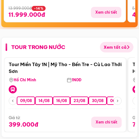
13.999.000đ
5.5
-14%
Xem chi tiết
11.999.000đ
4
TOUR TRONG NƯỚC
Xem tất cả
Điểm nổi bật
Tour Miền Tây 1N | Mỹ Tho - Bến Tre - Cù Lao Thới
To
Sơn
Hu
Hồ Chí Minh
1N0Đ
09/08
14/08
16/08
23/08
30/08
06/09
13/0
Giá từ:
Giá
Xem chi tiết
399.000đ
7