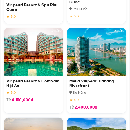
Quoc
Vinpearl Resort & Spa Phu
Phú Quốc
Quoc
★ 5.0
★ 5.0
Vinpearl Resort & Golf Nam
Melia Vinpearl Danang
Hội An
Riverfront
★ 5.0
Đà Nẵng
Từ
4,150,000đ
★ 5.0
Từ
2,400,000đ