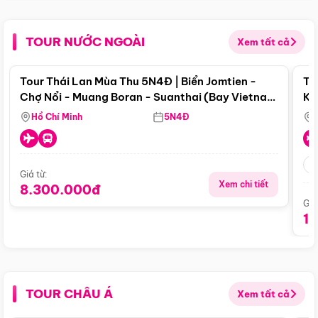
TOUR NƯỚC NGOÀI
Xem tất cả
Điểm nổi bật
Tour Thái Lan Mùa Thu 5N4Đ | Biển Jomtien -
To
Chợ Nổi - Muang Boran - Suanthai (Bay Vietnam
Ku
Airlines)
Si
Hồ Chí Minh
5N4Đ
Giá từ:
Xem chi tiết
8.300.000đ
Giá
1
TOUR CHÂU Á
Xem tất cả
Điểm nổi bật