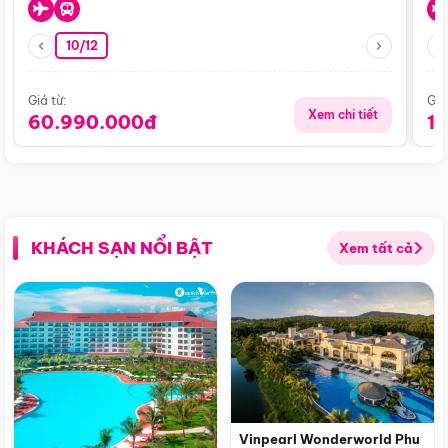
10/12
Giá từ:
Giá
Xem chi tiết
60.990.000đ
1
KHÁCH SẠN NỔI BẬT
Xem tất cả
Vinpearl Wonderworld Phu