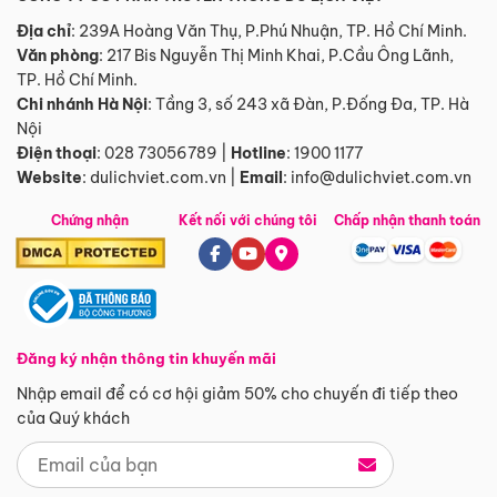
Địa chỉ
: 239A Hoàng Văn Thụ, P.Phú Nhuận, TP. Hồ Chí Minh.
Văn phòng
:
217 Bis Nguyễn Thị Minh Khai, P.Cầu Ông Lãnh,
TP. Hồ Chí Minh.
Chi nhánh Hà Nội
:
Tầng 3, số 243 xã Đàn, P.Đống Đa, TP. Hà
Nội
Điện thoại
:
028 73056789
|
Hotline
:
1900 1177
Website
:
dulichviet.com.vn
|
Email
:
info@dulichviet.com.vn
Chứng nhận
Kết nối với chúng tôi
Chấp nhận thanh toán
Đăng ký nhận thông tin khuyến mãi
Nhập email để có cơ hội giảm 50% cho chuyến đi tiếp theo
của Quý khách