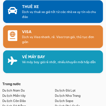
THUÊ XE
Dịch vụ thuê xe giá tốt từ các nhà xe uy tín và chu
đáo
VISA
Dịch vụ Visa nhanh, rẻ. Visa trọn gói, thủ tục đơn
giản
VÉ MÁY BAY
Vé máy bay giá rẻ nhất, nhiều khuyến mãi hấp dẫn
Trong nước
Du lịch Nam Du
Du lịch Đà Lạt
Du lịch Miền tây
Du lịch Nha Trang
Du lịch Côn Đảo
Du lịch Sapa