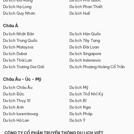
Du lịch Đà Nẵng
Du lịch Phú Quốc
Du lịch Hạ Long
Du lịch Phan Thiết
Du lịch Quy Nhơn
Du lịch Huế
Châu Á
Du lịch Nhật Bản
Du lịch Hàn Quốc
Du lịch Trung Quốc
Du lịch Tây Tạng
Du lịch Malaysia
Du lịch Đài Loan
Du lịch Dubai
Du lịch Singapore
Du lịch Thái Lan
Du lịch Indonesia
Du lịch Trương Gia Giới
Du lịch Phượng Hoàng Cổ Trấn
Châu Âu - Úc - Mỹ
Du lịch Châu Âu
Du lịch Mỹ
Du lịch Đức
Du lịch Thổ Nhĩ Kỳ
Du lịch Thụy Sĩ
Du lịch Bỉ
Du lịch Anh
Du lịch Nga
Du lịch luxembourg
Du lịch Pháp
Du lịch Hà Lan
Du lịch Ý
CÔNG TY CỔ PHẦN TRUYỀN THÔNG DU LỊCH VIỆT