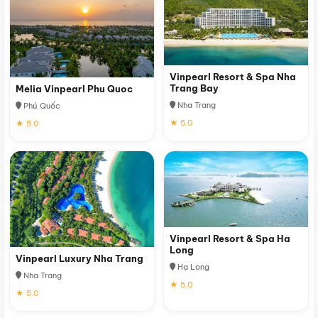
Vinpearl Resort & Spa Nha
Trang Bay
Melia Vinpearl Phu Quoc
Nha Trang
Phú Quốc
★ 5.0
★ 5.0
Vinpearl Resort & Spa Ha
Long
Vinpearl Luxury Nha Trang
Hạ Long
Nha Trang
★ 5.0
★ 5.0