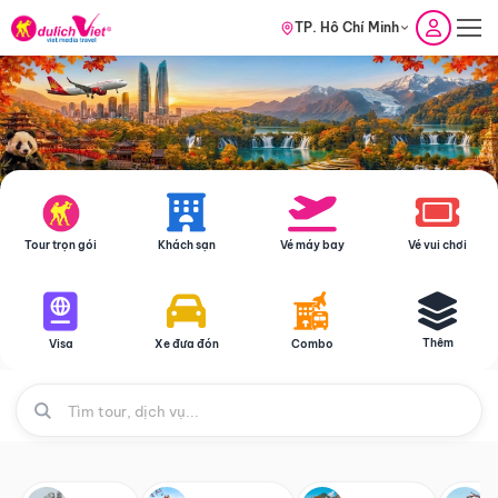
TP. Hồ Chí Minh
Tour trọn gói
Khách sạn
Vé máy bay
Vé vui chơi
Thêm
Visa
Xe đưa đón
Combo