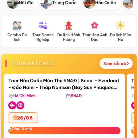
Nội địa
Trung Quốc
Hàn Quốc
N
Combo Du
Tour Doanh
Du lịch Hành
Tour Hoa Anh
Du lịch Mùa
D
lịch
Nghiệp
Hương
Đào
Hè
TOUR GIỜ CHÓT
Xem tất cả
Điểm nổi bật
Còn
18 ngày 09:47:51
Cò
Tour Hàn Quốc Mùa Thu 5N4Đ | Seoul - Everland
To
- Đảo Nami - Tháp Namsan (Bay Sun Phuquoc
Hò
Bay Sun Phuquoc Airways
Tặ
Airways)
Aq
Hồ Chí Minh
5N4Đ
26/08
‹
Còn 10 chỗ
Còn 10 chỗ
C
C