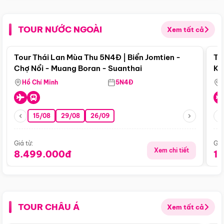
TOUR NƯỚC NGOÀI
Xem tất cả
Điểm nổi bật
Tour Thái Lan Mùa Thu 5N4Đ | Biển Jomtien -
To
Chợ Nổi - Muang Boran - Suanthai
Ku
Si
Hồ Chí Minh
5N4Đ
15/08
29/08
26/09
Giá từ:
Giá
Xem chi tiết
8.499.000đ
1
TOUR CHÂU Á
Xem tất cả
Điểm nổi bật