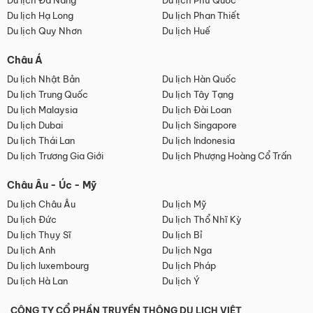
Du lịch Đà Nẵng
Du lịch Phú Quốc
Du lịch Hạ Long
Du lịch Phan Thiết
Du lịch Quy Nhơn
Du lịch Huế
Châu Á
Du lịch Nhật Bản
Du lịch Hàn Quốc
Du lịch Trung Quốc
Du lịch Tây Tạng
Du lịch Malaysia
Du lịch Đài Loan
Du lịch Dubai
Du lịch Singapore
Du lịch Thái Lan
Du lịch Indonesia
Du lịch Trương Gia Giới
Du lịch Phượng Hoàng Cổ Trấn
Châu Âu - Úc - Mỹ
Du lịch Châu Âu
Du lịch Mỹ
Du lịch Đức
Du lịch Thổ Nhĩ Kỳ
Du lịch Thụy Sĩ
Du lịch Bỉ
Du lịch Anh
Du lịch Nga
Du lịch luxembourg
Du lịch Pháp
Du lịch Hà Lan
Du lịch Ý
CÔNG TY CỔ PHẦN TRUYỀN THÔNG DU LỊCH VIỆT