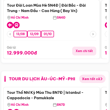
Tour Đài Loan Mùa Hè 5N4Đ | Đài Bắc - Đài
To
Trung - Nam Đầu - Cao Hùng ( Bay Vn)
Tr
Hồ Chí Minh
5N4Đ
13/08
12/09
01/10
Giá từ:
Giá
Xem chi tiết
12.999.000đ
1
TOUR DU LỊCH ÂU-ÚC-MỸ-PHI
Xem tất cả
Điểm nổi bật
Tour Thổ Nhĩ Kỳ Mùa Thu 8N7Đ | Istanbul -
To
Cappadocia - Pamukkale
Hồ Chí Minh
8N7Đ