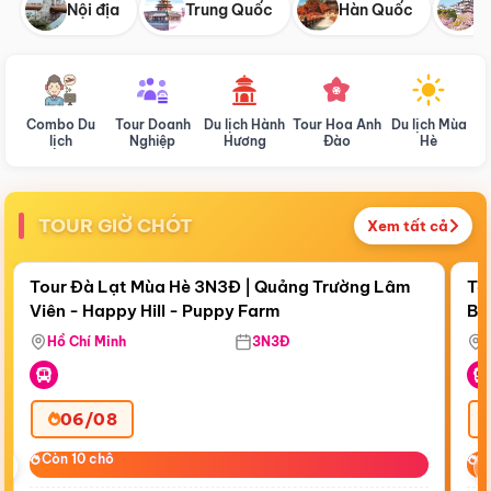
Nội địa
Trung Quốc
Hàn Quốc
N
Combo Du
Tour Doanh
Du lịch Hành
Tour Hoa Anh
Du lịch Mùa
D
lịch
Nghiệp
Hương
Đào
Hè
TOUR GIỜ CHÓT
Xem tất cả
Điểm nổi bật
Còn
21:25:35
Cò
Tour Đà Lạt Mùa Hè 3N3Đ | Quảng Trường Lâm
To
Viên - Happy Hill - Puppy Farm
Bế
Ma
Hồ Chí Minh
3N3Đ
06/08
‹
Còn 10 chỗ
Còn 10 chỗ
C
C