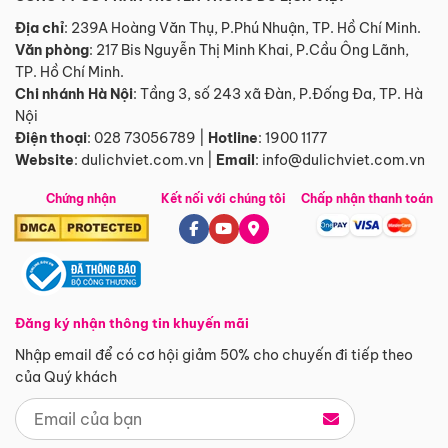
Địa chỉ
: 239A Hoàng Văn Thụ, P.Phú Nhuận, TP. Hồ Chí Minh.
Văn phòng
:
217 Bis Nguyễn Thị Minh Khai, P.Cầu Ông Lãnh,
TP. Hồ Chí Minh.
Chi nhánh Hà Nội
:
Tầng 3, số 243 xã Đàn, P.Đống Đa, TP. Hà
Nội
Điện thoại
:
028 73056789
|
Hotline
:
1900 1177
Website
:
dulichviet.com.vn
|
Email
:
info@dulichviet.com.vn
Chứng nhận
Kết nối với chúng tôi
Chấp nhận thanh toán
Đăng ký nhận thông tin khuyến mãi
Nhập email để có cơ hội giảm 50% cho chuyến đi tiếp theo
của Quý khách