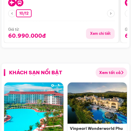
10/12
Giá từ:
Giá
Xem chi tiết
60.990.000đ
6
KHÁCH SẠN NỔI BẬT
Xem tất cả
Vinpearl Wonderworld Phu