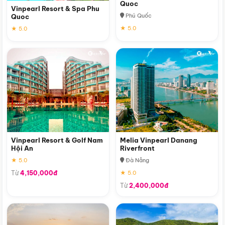
Quoc
Vinpearl Resort & Spa Phu
Phú Quốc
Quoc
★ 5.0
★ 5.0
Vinpearl Resort & Golf Nam
Melia Vinpearl Danang
Hội An
Riverfront
★ 5.0
Đà Nẵng
Từ
4,150,000đ
★ 5.0
Từ
2,400,000đ