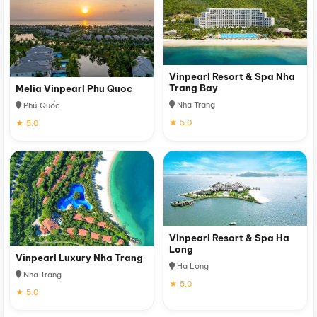
Vinpearl Resort & Spa Nha
Trang Bay
Melia Vinpearl Phu Quoc
Nha Trang
Phú Quốc
★ 5.0
★ 5.0
Vinpearl Resort & Spa Ha
Long
Vinpearl Luxury Nha Trang
Hạ Long
Nha Trang
★ 5.0
★ 5.0