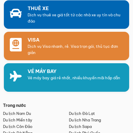
THUÊ XE
Dịch vụ thuê xe giá tốt từ các nhà xe uy tín và chu
đáo
VISA
Dịch vụ Visa nhanh, rẻ. Visa trọn gói, thủ tục đơn
giản
VÉ MÁY BAY
Vé máy bay giá rẻ nhất, nhiều khuyến mãi hấp dẫn
Trong nước
Du lịch Nam Du
Du lịch Đà Lạt
Du lịch Miền tây
Du lịch Nha Trang
Du lịch Côn Đảo
Du lịch Sapa