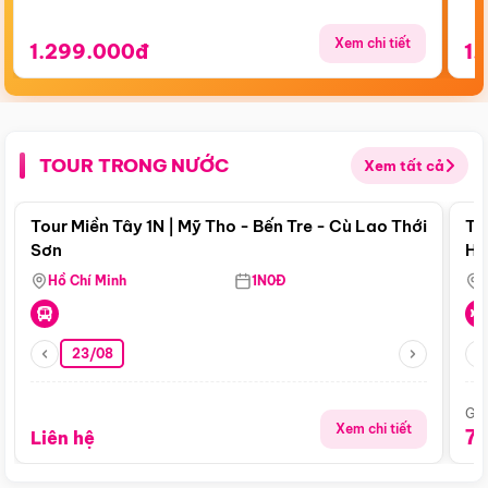
Xem chi tiết
1.299.000đ
1.
TOUR TRONG NƯỚC
Xem tất cả
Điểm nổi bật
Tour Miền Tây 1N | Mỹ Tho - Bến Tre - Cù Lao Thới
To
Sơn
Hu
Hồ Chí Minh
1N0Đ
23/08
Giá
Xem chi tiết
7
Liên hệ