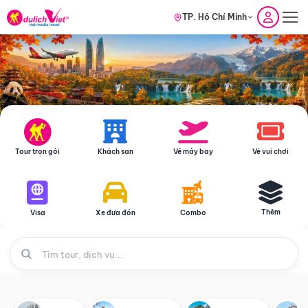
TP. Hồ Chí Minh
Tour trọn gói
Khách sạn
Vé máy bay
Vé vui chơi
Thêm
Visa
Xe đưa đón
Combo