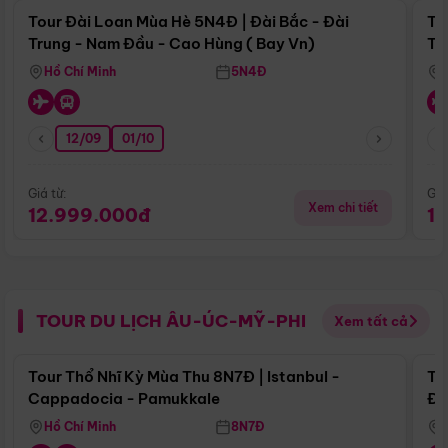
Tour Đài Loan Mùa Hè 5N4Đ | Đài Bắc - Đài
To
Trung - Nam Đầu - Cao Hùng ( Bay Vn)
Tr
Hồ Chí Minh
5N4Đ
12/09
01/10
Giá từ:
Giá
Xem chi tiết
12.999.000đ
1
TOUR DU LỊCH ÂU-ÚC-MỸ-PHI
Xem tất cả
Điểm nổi bật
Tour Thổ Nhĩ Kỳ Mùa Thu 8N7Đ | Istanbul -
To
Cappadocia - Pamukkale
Đế
Hồ Chí Minh
8N7Đ