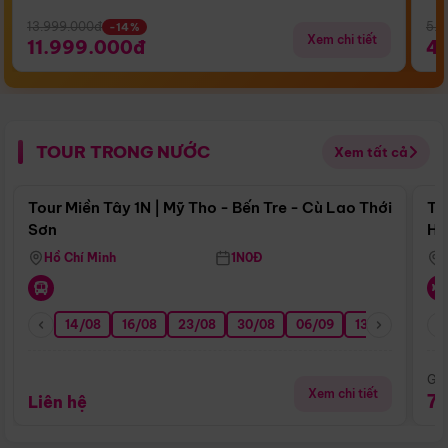
13.999.000đ
5.5
-14%
Xem chi tiết
11.999.000đ
4
TOUR TRONG NƯỚC
Xem tất cả
Điểm nổi bật
Tour Miền Tây 1N | Mỹ Tho - Bến Tre - Cù Lao Thới
To
Sơn
Hu
Hồ Chí Minh
1N0Đ
14/08
16/08
23/08
30/08
06/09
13/09
20/0
Giá
Xem chi tiết
7
Liên hệ