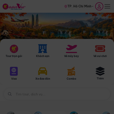
TP. Hồ Chí Minh
Tour trọn gói
Khách sạn
Vé máy bay
Vé vui chơi
Thêm
Visa
Xe đưa đón
Combo