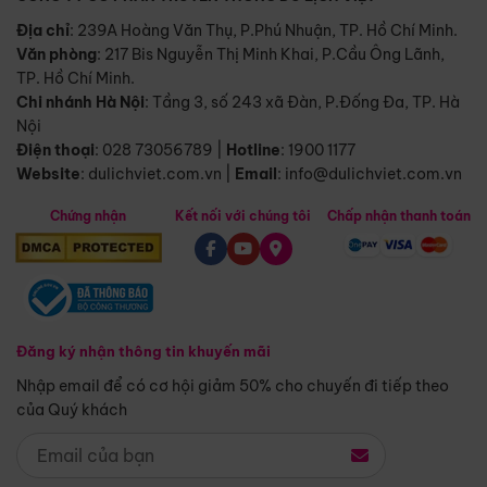
Địa chỉ
: 239A Hoàng Văn Thụ, P.Phú Nhuận, TP. Hồ Chí Minh.
Văn phòng
:
217 Bis Nguyễn Thị Minh Khai, P.Cầu Ông Lãnh,
TP. Hồ Chí Minh.
Chi nhánh Hà Nội
:
Tầng 3, số 243 xã Đàn, P.Đống Đa, TP. Hà
Nội
Điện thoại
:
028 73056789
|
Hotline
:
1900 1177
Website
:
dulichviet.com.vn
|
Email
:
info@dulichviet.com.vn
Chứng nhận
Kết nối với chúng tôi
Chấp nhận thanh toán
Đăng ký nhận thông tin khuyến mãi
Nhập email để có cơ hội giảm 50% cho chuyến đi tiếp theo
của Quý khách