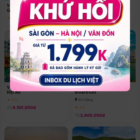
Quoc
Vinpearl Resort & Spa Phu
Phú Quốc
Quoc
★ 5.0
★ 5.0
Vinpearl Resort & Golf Nam
Melia Vinpearl Danang
Hội An
Riverfront
★ 5.0
Đà Nẵng
Từ
4,150,000đ
★ 5.0
Từ
2,400,000đ