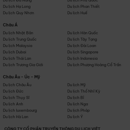
Du lịch Đà Nẵng
Du lịch Phú Quốc
Du lịch Hạ Long
Du lịch Phan Thiết
Du lịch Quy Nhơn
Du lịch Huế
Châu Á
Du lịch Nhật Bản
Du lịch Hàn Quốc
Du lịch Trung Quốc
Du lịch Tây Tạng
Du lịch Malaysia
Du lịch Đài Loan
Du lịch Dubai
Du lịch Singapore
Du lịch Thái Lan
Du lịch Indonesia
Du lịch Trương Gia Giới
Du lịch Phượng Hoàng Cổ Trấn
Châu Âu - Úc - Mỹ
Du lịch Châu Âu
Du lịch Mỹ
Du lịch Đức
Du lịch Thổ Nhĩ Kỳ
Du lịch Thụy Sĩ
Du lịch Bỉ
Du lịch Anh
Du lịch Nga
Du lịch luxembourg
Du lịch Pháp
Du lịch Hà Lan
Du lịch Ý
CÔNG TY CỔ PHẦN TRUYỀN THÔNG DU LỊCH VIỆT