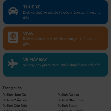
THUÊ XE
Dịch vụ thuê xe giá tốt từ các nhà xe uy tín và chu
đáo
VISA
Dịch vụ Visa nhanh, rẻ. Visa trọn gói, thủ tục đơn
giản
VÉ MÁY BAY
Vé máy bay giá rẻ nhất, nhiều khuyến mãi hấp dẫn
Trong nước
Du lịch Nam Du
Du lịch Đà Lạt
Du lịch Miền tây
Du lịch Nha Trang
Du lịch Côn Đảo
Du lịch Sapa