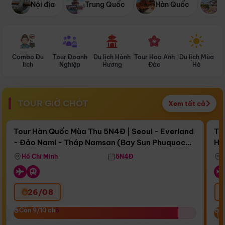
Nội địa
Trung Quốc
Hàn Quốc
N
Combo Du
Tour Doanh
Du lịch Hành
Tour Hoa Anh
Du lịch Mùa
D
lịch
Nghiệp
Hương
Đào
Hè
TOUR GIỜ CHÓT
Xem tất cả
Điểm nổi bật
Còn
16 ngày 15:59:43
Cò
Tour Hàn Quốc Mùa Thu 5N4Đ | Seoul - Everland
To
- Đảo Nami - Tháp Namsan (Bay Sun Phuquoc
Hò
Bay Sun Phuquoc Airways
Tặ
Airways)
Aq
Hồ Chí Minh
5N4Đ
26/08
‹
Còn 9/10 chỗ
Còn 9/10 chỗ
C
C