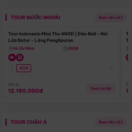
TOUR NƯỚC NGOÀI
Xem tất cả
Điểm nổi bật
Tour Indonesia Mùa Thu 4N3Đ | Đảo Bali - Núi
To
Lửa Batur - Làng Penglipuran
Tr
Hồ Chí Minh
4N3Đ
07/11
Giá từ:
Giá
Xem chi tiết
12.190.000đ
1
TOUR CHÂU Á
Xem tất cả
Điểm nổi bật